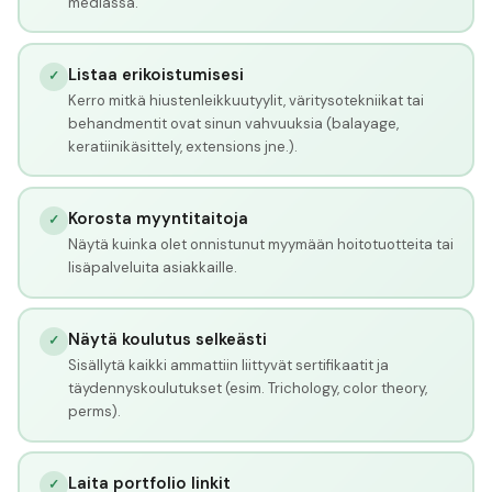
mediassa.
Listaa erikoistumisesi
✓
Kerro mitkä hiustenleikkuutyylit, väritysotekniikat tai
behandmentit ovat sinun vahvuuksia (balayage,
keratiinikäsittely, extensions jne.).
Korosta myyntitaitoja
✓
Näytä kuinka olet onnistunut myymään hoitotuotteita tai
lisäpalveluita asiakkaille.
Näytä koulutus selkeästi
✓
Sisällytä kaikki ammattiin liittyvät sertifikaatit ja
täydennyskoulutukset (esim. Trichology, color theory,
perms).
Laita portfolio linkit
✓