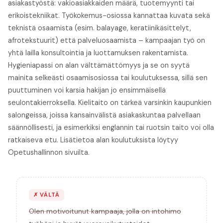
asiakastyöstä: vakioasiakkaiden määrä, tuotemyynti tai
erikoistekniikat. Työkokemus-osiossa kannattaa kuvata sekä
teknistä osaamista (esim. balayage, keratiinikäsittelyt,
afrotekstuurit) että palveluosaamista – kampaajan työ on
yhtä lailla konsultointia ja luottamuksen rakentamista.
Hygieniapassi on alan välttämättömyys ja se on syytä
mainita selkeästi osaamisosiossa tai koulutuksessa, sillä sen
puuttuminen voi karsia hakijan jo ensimmäisellä
seulontakierroksella. Kielitaito on tärkeä varsinkin kaupunkien
salongeissa, joissa kansainvälistä asiakaskuntaa palvellaan
säännöllisesti, ja esimerkiksi englannin tai ruotsin taito voi olla
ratkaiseva etu. Lisätietoa alan koulutuksista löytyy
Opetushallinnon sivuilta.
✗
VÄLTÄ
Olen motivoitunut kampaaja, jolla on intohimo