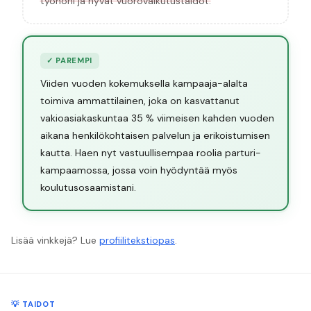
työhöni ja hyvät vuorovaikutustaidot.
✓
PAREMPI
Viiden vuoden kokemuksella kampaaja-alalta
toimiva ammattilainen, joka on kasvattanut
vakioasiakaskuntaa 35 % viimeisen kahden vuoden
aikana henkilökohtaisen palvelun ja erikoistumisen
kautta. Haen nyt vastuullisempaa roolia parturi-
kampaamossa, jossa voin hyödyntää myös
koulutusosaamistani.
Lisää vinkkejä? Lue
profiilitekstiopas
.
💡 TAIDOT