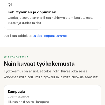
💡
Kehittyminen ja oppiminen
Osoita jatkuvaa ammatillista kehittymistä – koulutukset,
kurssit ja uudet taidot.
Lue lisää taidoista
taidot-oppaastamme
.
📋 TYÖKOKEMUS
Näin kuvaat työkokemusta
Työkokemus on ansioluettelosi ydin. Kuvaa jokaisessa
kohdassa mitä teit, millä työkaluilla ja mitä tuloksia saavutit.
Kampaaja
2021–nykyhetki
Hiussalonki Aalto, Tampere