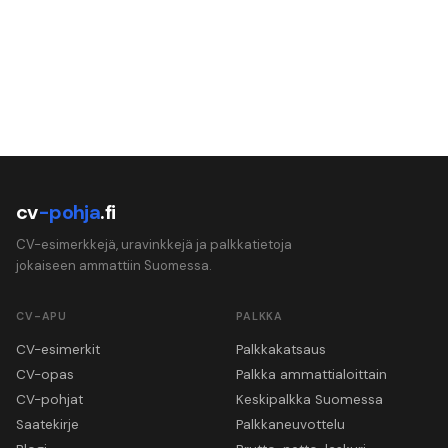
cv
-pohja
.fi
CV-esimerkkejä, uravinkkejä ja palkkatietoja
jokaiseen ammattiin Suomessa.
CV-APU
PALKKA
CV-esimerkit
Palkkakatsaus
CV-opas
Palkka ammattialoittain
CV-pohjat
Keskipalkka Suomessa
Saatekirje
Palkkaneuvottelu