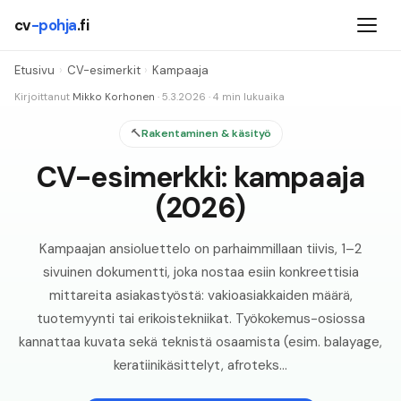
cv
-pohja
.fi
Etusivu
›
CV-esimerkit
›
Kampaaja
Kirjoittanut
Mikko Korhonen
·
5.3.2026
·
4
min lukuaika
🔨
Rakentaminen & käsityö
CV-esimerkki: kampaaja
(2026)
Kampaajan ansioluettelo on parhaimmillaan tiivis, 1–2
sivuinen dokumentti, joka nostaa esiin konkreettisia
mittareita asiakastyöstä: vakioasiakkaiden määrä,
tuotemyynti tai erikoistekniikat. Työkokemus-osiossa
kannattaa kuvata sekä teknistä osaamista (esim. balayage,
keratiinikäsittelyt, afroteks...