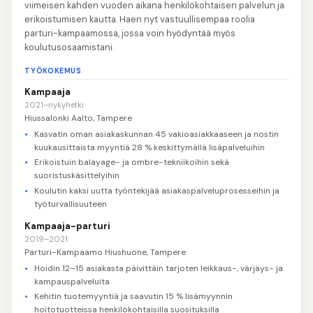
viimeisen kahden vuoden aikana henkilökohtaisen palvelun ja
erikoistumisen kautta. Haen nyt vastuullisempaa roolia
parturi-kampaamossa, jossa voin hyödyntää myös
koulutusosaamistani.
TYÖKOKEMUS
Kampaaja
2021–nykyhetki
Hiussalonki Aalto, Tampere
Kasvatin oman asiakaskunnan 45 vakioasiakkaaseen ja nostin
kuukausittaista myyntiä 28 % keskittymällä lisäpalveluihin
Erikoistuin balayage- ja ombre-tekniikoihin sekä
suoristuskäsittelyihin
Koulutin kaksi uutta työntekijää asiakaspalveluprosesseihin ja
työturvallisuuteen
Kampaaja-parturi
2019–2021
Parturi-Kampaamo Hiushuone, Tampere
Hoidin 12–15 asiakasta päivittäin tarjoten leikkaus-, värjäys- ja
kampauspalveluita
Kehitin tuotemyyntiä ja saavutin 15 % lisämyynnin
hoitotuotteissa henkilökohtaisilla suosituksilla