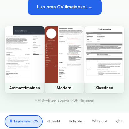
Luo oma CV ilmaiseksi →
Ammattimainen
Moderni
Klassinen
✓
ATS-yhteensopiva · PDF · Ilmainen
📄
Täydellinen CV
🎨
Tyylit
📝
Profiili
💡
Taidot
📋
Työk