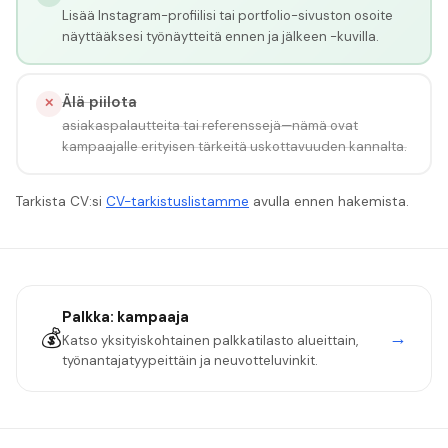
Lisää Instagram-profiilisi tai portfolio-sivuston osoite
näyttääksesi työnäytteitä ennen ja jälkeen -kuvilla.
Älä piilota
✕
asiakaspalautteita tai referenssejä—nämä ovat
kampaajalle erityisen tärkeitä uskottavuuden kannalta.
Tarkista CV:si
CV-tarkistuslistamme
avulla ennen hakemista.
Palkka:
kampaaja
💰
→
Katso yksityiskohtainen palkkatilasto alueittain,
työnantajatyypeittäin ja neuvotteluvinkit.