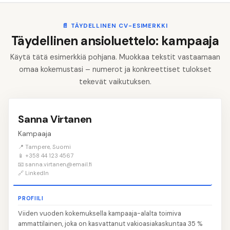
📄
TÄYDELLINEN CV-ESIMERKKI
Täydellinen ansioluettelo: kampaaja
Käytä tätä esimerkkiä pohjana. Muokkaa tekstit vastaamaan
omaa kokemustasi – numerot ja konkreettiset tulokset
tekevät vaikutuksen.
Sanna Virtanen
Kampaaja
📍 Tampere, Suomi
📱 +358 44 123 4567
📧 sanna.virtanen@email.fi
🔗 LinkedIn
PROFIILI
Viiden vuoden kokemuksella kampaaja-alalta toimiva
ammattilainen, joka on kasvattanut vakioasiakaskuntaa 35 %