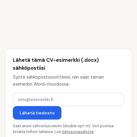
💡
Valitse taitosi
5
Lähetä tämä CV-esimerkki (.docx)
sähköpostiisi
Syötä sähköpostiosoitteesi, niin saat tämän
esimerkin Word-muodossa.
Lähetä tiedosto
Saat ensin vahvistusviestin (double opt-in). Voit poistua
listalta milloin tahansa. Lue
tietosuojaseloste
.