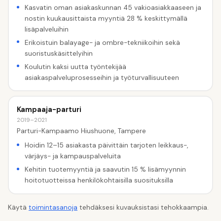
Kasvatin oman asiakaskunnan 45 vakioasiakkaaseen ja
nostin kuukausittaista myyntiä 28 % keskittymällä
lisäpalveluihin
Erikoistuin balayage- ja ombre-tekniikoihin sekä
suoristuskäsittelyihin
Koulutin kaksi uutta työntekijää
asiakaspalveluprosesseihin ja työturvallisuuteen
Kampaaja-parturi
2019–2021
Parturi-Kampaamo Hiushuone, Tampere
Hoidin 12–15 asiakasta päivittäin tarjoten leikkaus-,
värjäys- ja kampauspalveluita
Kehitin tuotemyyntiä ja saavutin 15 % lisämyynnin
hoitotuotteissa henkilökohtaisilla suosituksilla
Käytä
toimintasanoja
tehdäksesi kuvauksistasi tehokkaampia.