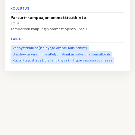
KOULUTUS
Parturi-kampaajan ammattitutkinto
2019
Tampereen kaupungin ammattiopisto Tredu
TAIDOT
Värjäystekniikat (balayage, ombre, foliointityöt)
Olaplex- ja keratiinikäsittelyt
Asiakaspalvelu ja konsultointi
Ruotsi (tyydyttävä), Englanti (hyvä)
Hygieniapassi voimassa
👤
Täytä nimesi ja yhteystietosi
1
📝
Kirjoita oma profiilitekstisi
2
💼
Lisää työkokemuksesi
3
🎓
Ilmoita koulutuksesi
4