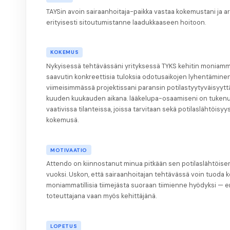
TAYSin avoin sairaanhoitaja-paikka vastaa kokemustani ja ar
erityisesti sitoutumistanne laadukkaaseen hoitoon.
KOKEMUS
Nykyisessä tehtävässäni yrityksessä TYKS kehitin moniammati
saavutin konkreettisia tuloksia odotusaikojen lyhentäminen
viimeisimmässä projektissani paransin potilastyytyväisyyttä
kuuden kuukauden aikana. lääkelupa-osaamiseni on tukenut
vaativissa tilanteissa, joissa tarvitaan sekä potilaslähtöisyys
kokemusä.
MOTIVAATIO
Attendo on kiinnostanut minua pitkään sen potilaslähtöisen
vuoksi. Uskon, että sairaanhoitajan tehtävässä voin tuoda
moniammatillisia tiimejästa suoraan tiimienne hyödyksi — 
toteuttajana vaan myös kehittäjänä.
LOPETUS