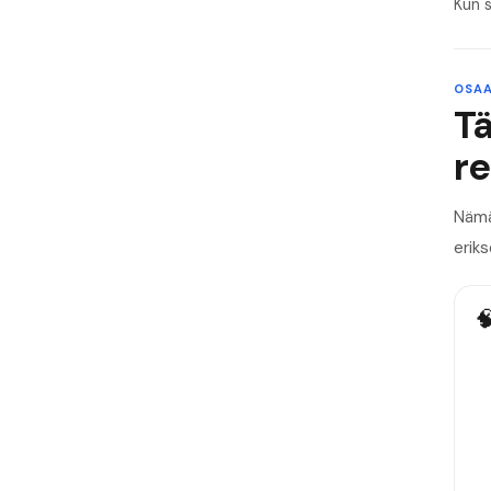
Kun s
OSAA
T
re
Nämä 
eriks
