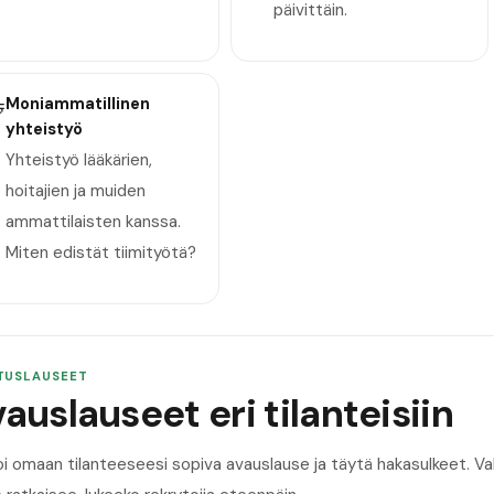
päivittäin.

Moniammatillinen
yhteistyö
Yhteistyö lääkärien,
hoitajien ja muiden
ammattilaisten kanssa.
Miten edistät tiimityötä?
TUSLAUSEET
auslauseet eri tilanteisiin
oi omaan tilanteeseesi sopiva avauslause ja täytä hakasulkeet. 