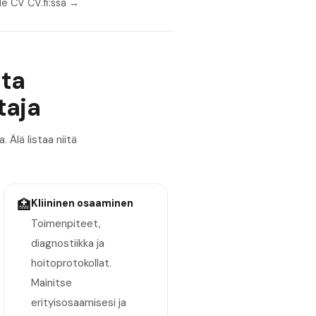
le CV CV.fi:ssä →
ita
taja
 Älä listaa niitä
🏥
Kliininen osaaminen
Toimenpiteet,
diagnostiikka ja
hoitoprotokollat.
Mainitse
erityisosaamisesi ja