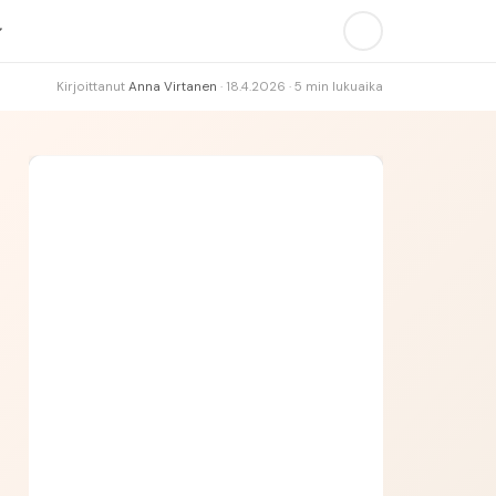
Kirjoittanut
Anna Virtanen
·
18.4.2026
·
5
min lukuaika
Vast.:
Huom.:
Asia:
Hakemus: Sairaanhoitaja
AVAUS
KOKEMUS
MOTIVAATIO
LOPETUS