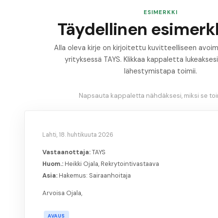
ESIMERKKI
Täydellinen esimerkk
Alla oleva kirje on kirjoitettu kuvitteelliseen av
yrityksessä TAYS. Klikkaa kappaletta lukeaksesi
lähestymistapa toimii.
Napsauta kappaletta nähdäksesi, miksi se toim
Lahti, 18. huhtikuuta 2026
Vastaanottaja:
TAYS
Huom.:
Heikki Ojala, Rekrytointivastaava
Asia:
Hakemus: Sairaanhoitaja
Arvoisa Ojala,
AVAUS