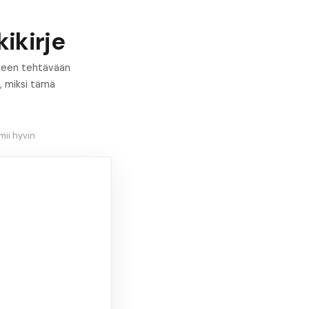
ikirje
oimeen tehtävään
, miksi tämä
ii hyvin