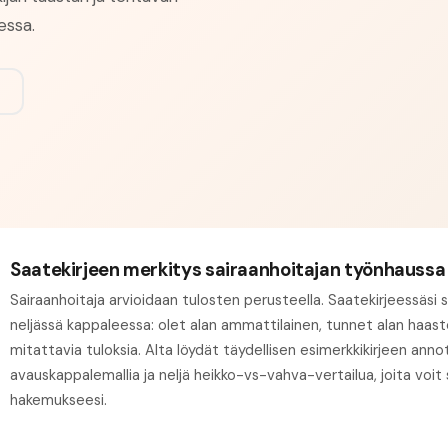
essa.
Saatekirjeen merkitys sairaanhoitajan työnhaussa
Sairaanhoitaja arvioidaan tulosten perusteella. Saatekirjeessäsi 
neljässä kappaleessa: olet alan ammattilainen, tunnet alan haas
mitattavia tuloksia. Alta löydät täydellisen esimerkkikirjeen annot
avauskappalemallia ja neljä heikko-vs-vahva-vertailua, joita voi
hakemukseesi.