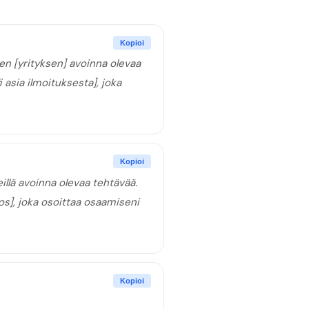
Kopioi
n [yrityksen] avoinna olevaa
 asia ilmoituksesta], joka
Kopioi
illä avoinna olevaa tehtävää.
los], joka osoittaa osaamiseni
Kopioi