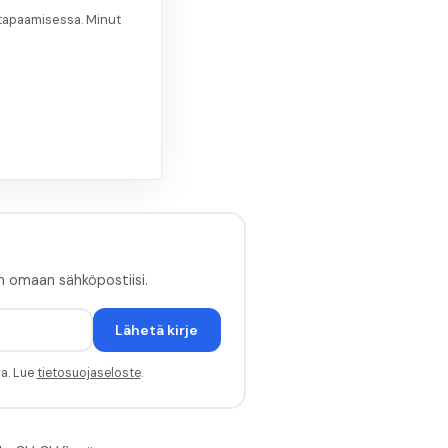
 tapaamisessa. Minut
n omaan sähköpostiisi.
Lähetä kirje
sa. Lue
tietosuojaseloste
.