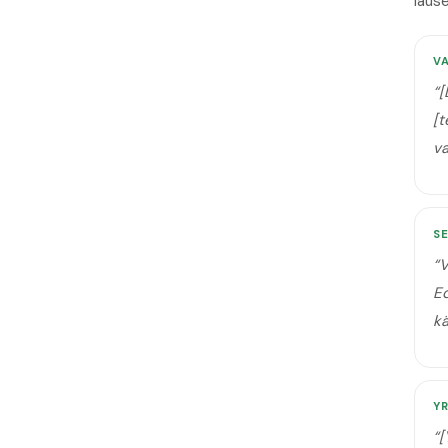
lause
V
“
[
[t
v
SE
“
V
Ed
k
Y
“
[