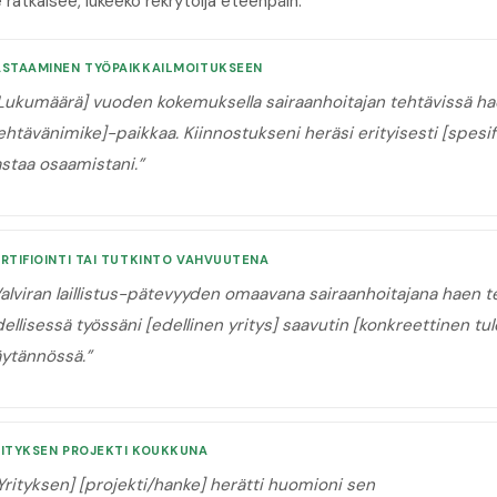
 ratkaisee, lukeeko rekrytoija eteenpäin.
ASTAAMINEN TYÖPAIKKAILMOITUKSEEN
Lukumäärä] vuoden kokemuksella sairaanhoitajan tehtävissä hae
ehtävänimike]-paikkaa. Kiinnostukseni heräsi erityisesti [spesifi
astaa osaamistani.
”
RTIFIOINTI TAI TUTKINTO VAHVUUTENA
alviran laillistus-pätevyyden omaavana sairaanhoitajana haen te
ellisessä työssäni [edellinen yritys] saavutin [konkreettinen tu
äytännössä.
”
RITYKSEN PROJEKTI KOUKKUNA
Yrityksen] [projekti/hanke] herätti huomioni sen