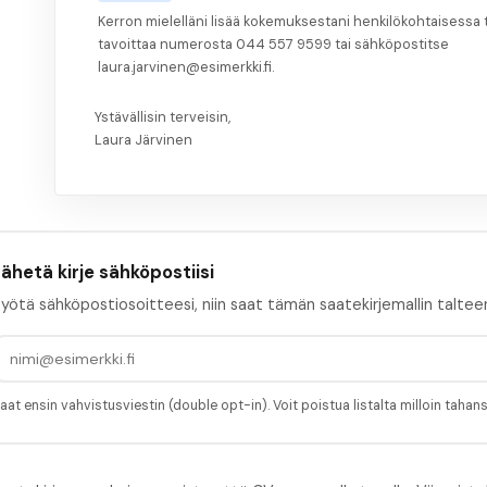
Kerron mielelläni lisää kokemuksestani henkilökohtaisessa
tavoittaa numerosta 044 557 9599 tai sähköpostitse
laura.jarvinen@esimerkki.fi.
Ystävällisin terveisin,
Laura Järvinen
ähetä kirje sähköpostiisi
yötä sähköpostiosoitteesi, niin saat tämän saatekirjemallin taltee
aat ensin vahvistusviestin (double opt-in). Voit poistua listalta milloin tahan