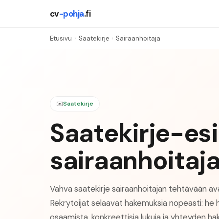
cv
-pohja
.fi
Etusivu
›
Saatekirje
›
Sairaanhoitaja
✉️
Saatekirje
Saatekirje-es
sairaanhoitaj
Vahva saatekirje sairaanhoitajan tehtävään av
Rekrytoijat selaavat hakemuksia nopeasti: he 
osaamista, konkreettisia lukuja ja yhteyden ha