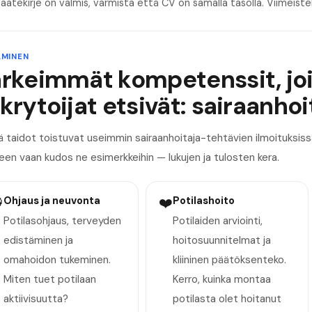
aatekirje on valmis, varmista että CV on samalla tasolla.
Viimeiste
MINEN
ärkeimmät kompetenssit, jo
krytoijat etsivät: sairaanhoi
taidot toistuvat useimmin sairaanhoitaja-tehtävien ilmoituksissa.
een vaan kudos ne esimerkkeihin — lukujen ja tulosten kera.

Ohjaus ja neuvonta
❤️
Potilashoito
Potilasohjaus, terveyden
Potilaiden arviointi,
edistäminen ja
hoitosuunnitelmat ja
omahoidon tukeminen.
kliininen päätöksenteko.
Miten tuet potilaan
Kerro, kuinka montaa
aktiivisuutta?
potilasta olet hoitanut