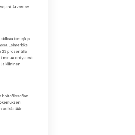
vojani. Arvostan
llisia tiimejä ja
ssa. Esimerkiksi
 23 prosentilla
 minua erityisesti
 ja kliininen
 hoitofilosofian
 kokemukseni
en pelkästään