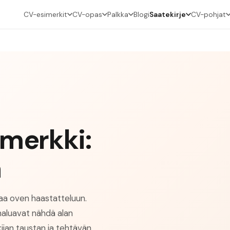
CV-esimerkit
CV-opas
Palkka
Blogi
Saatekirje
CV-pohjat
imerkki:
a
aa oven haastatteluun.
haluavat nähdä alan
kijan taustan ja tehtävän