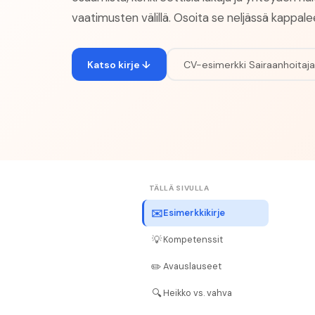
vaatimusten välillä. Osoita se neljässä kappale
Katso kirje ↓
CV-esimerkki
Sairaanhoitaja
TÄLLÄ SIVULLA
✉️
Esimerkkikirje
💡
Kompetenssit
✏️
Avauslauseet
🔍
Heikko vs. vahva