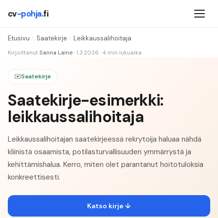
cv
-pohja
.fi
Etusivu
›
Saatekirje
›
Leikkaussalihoitaja
Kirjoittanut
Sanna Laine
·
1.3.2026
·
4
min lukuaika
✉️
Saatekirje
Saatekirje-esimerkki:
leikkaussalihoitaja
Leikkaussalihoitajan saatekirjeessä rekrytoija haluaa nähdä
kliinistä osaamista, potilasturvallisuuden ymmärrystä ja
kehittämishalua. Kerro, miten olet parantanut hoitotuloksia
konkreettisesti.
Katso kirje ↓