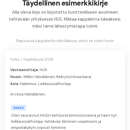
Täydellinen esimerkkikirje
Alla oleva kirje on kirjoitettu kuvitteelliseen avoimeen
tehtävään yrityksessä HUS. Klikkaa kappaletta lukeaksesi,
miksi tämä lähestymistapa toimii.
Napsauta kappaletta nähdäksesi, miksi se toimii hyvin
Turku, 1. maaliskuuta 2026
Vastaanottaja:
HUS
Huom.:
Mikko Hämäläinen, Rekrytointivastaava
Asia:
Hakemus: Leikkaussalihoitaja
Arvoisa Hämäläinen,
AVAUS
Olen seurannut HUSin kehitystä kiinnostuneena ja haen nyt
leikkaussalihoitaja-tehtävää. Kliininen osaamiseni ja
empatiakykyni sopivat tiimiinne.