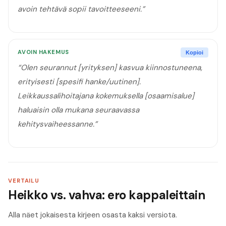
avoin tehtävä sopii tavoitteeseeni.
”
AVOIN HAKEMUS
Kopioi
“
Olen seurannut [yrityksen] kasvua kiinnostuneena,
erityisesti [spesifi hanke/uutinen].
Leikkaussalihoitajana kokemuksella [osaamisalue]
haluaisin olla mukana seuraavassa
kehitysvaiheessanne.
”
VERTAILU
Heikko vs. vahva: ero kappaleittain
Alla näet jokaisesta kirjeen osasta kaksi versiota.