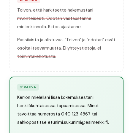
Toivon, että harkitsette hakemustani
myönteisesti. Odotan vastaustanne
mielenkiinnolla. Kiitos ajastanne.
Passiivista ja alistuvaa. "Toivon" ja "odotan" eivät
osoita itsevarmuutta. Ei yhteystietoja, ei
toimintakehotusta.
✅
VAHVA
Kerron mielelläni lisää kokemuksestani
henkilökohtaisessa tapaamisessa. Minut
tavoittaa numerosta 040 123 4567 tai
sähköpostitse etunimi.sukunimi@esimerkki.fi.