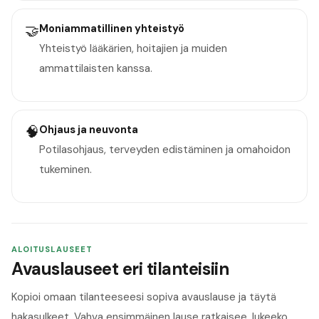
🤝
Moniammatillinen yhteistyö
Yhteistyö lääkärien, hoitajien ja muiden
ammattilaisten kanssa.
🧠
Ohjaus ja neuvonta
Potilasohjaus, terveyden edistäminen ja omahoidon
tukeminen.
ALOITUSLAUSEET
Avauslauseet eri tilanteisiin
Kopioi omaan tilanteeseesi sopiva avauslause ja täytä
hakasulkeet. Vahva ensimmäinen lause ratkaisee, lukeeko