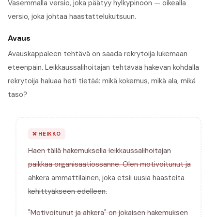
Vasemmalla versio, joka päätyy hylkypinoon — oikealla
versio, joka johtaa haastattelukutsuun.
Avaus
Avauskappaleen tehtävä on saada rekrytoija lukemaan
eteenpäin. Leikkaussalihoitajan tehtävää hakevan kohdalla
rekrytoija haluaa heti tietää: mikä kokemus, mikä ala, mikä
taso?
❌
HEIKKO
Haen tällä hakemuksella leikkaussalihoitajan
paikkaa organisaatiossanne. Olen motivoitunut ja
ahkera ammattilainen, joka etsii uusia haasteita
kehittyäkseen edelleen.
"Motivoitunut ja ahkera" on jokaisen hakemuksen