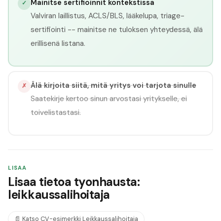
Mainitse sertifioinnit kontekstissa
✓
Valviran laillistus, ACLS/BLS, lääkelupa, triage-
sertifiointi -- mainitse ne tuloksen yhteydessä, älä
erillisenä listana.
Älä kirjoita siitä, mitä yritys voi tarjota sinulle
✗
Saatekirje kertoo sinun arvostasi yritykselle, ei
toivelistastasi.
LISAA
Lisaa tietoa tyonhausta:
leikkaussalihoitaja
📄
Katso CV-esimerkki
Leikkaussalihoitaja