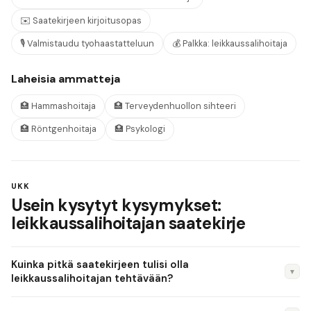
✉️
Saatekirjeen kirjoitusopas
🎙️
Valmistaudu tyohaastatteluun
💰
Palkka:
leikkaussalihoitaja
Laheisia ammatteja
🏥
Hammashoitaja
🏥
Terveydenhuollon sihteeri
🏥
Röntgenhoitaja
🏥
Psykologi
UKK
Usein kysytyt kysymykset:
leikkaussalihoitajan saatekirje
Kuinka pitkä saatekirjeen tulisi olla
▼
leikkaussalihoitajan tehtävään?
Korkeintaan yksi A4-sivu, neljä kappaletta ja 250–350 sanaa.