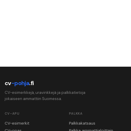
cv
-pohja
.fi
CV-esimerkkejä, uravinkkejä ja palkkatietoja
jokaiseen ammattiin Suomessa.
CV-APU
PALKKA
CV-esimerkit
Palkkakatsaus
CV-opas
Palkka ammattialoittain