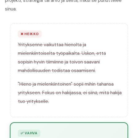
projekti, strategia tai arvo ja selitä, miksi se puhuttelee
sinua.
❌
HEIKKO
Yrityksenne vaikuttaa hienolta ja
mielenkiintoiselta työpaikalta. Uskon, että
sopisin hyvin tiimiinne ja toivon saavani
mahdollisuuden todistaa osaamiseni.
"Hieno ja mielenkiintoinen" sopii mihin tahansa
yritykseen. Fokus on hakijassa, ei siinä, mitä hakija
tuo yritykselle.
✅
VAHVA