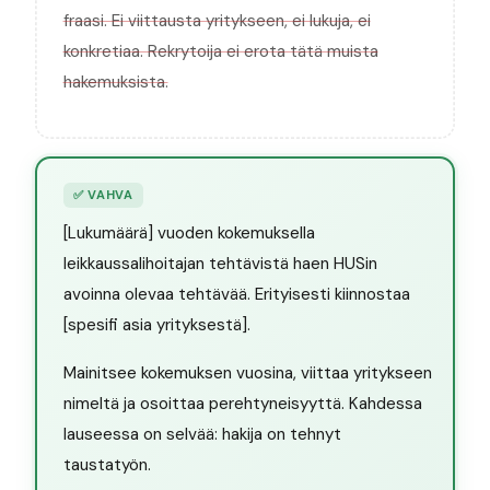
fraasi. Ei viittausta yritykseen, ei lukuja, ei
konkretiaa. Rekrytoija ei erota tätä muista
hakemuksista.
✅
VAHVA
[Lukumäärä] vuoden kokemuksella
leikkaussalihoitajan tehtävistä haen HUSin
avoinna olevaa tehtävää. Erityisesti kiinnostaa
[spesifi asia yrityksestä].
Mainitsee kokemuksen vuosina, viittaa yritykseen
nimeltä ja osoittaa perehtyneisyyttä. Kahdessa
lauseessa on selvää: hakija on tehnyt
taustatyön.