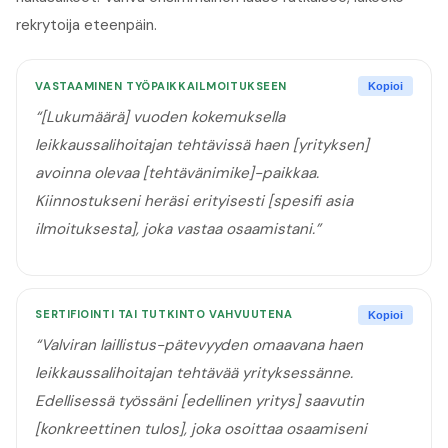
rekrytoija eteenpäin.
VASTAAMINEN TYÖPAIKKAILMOITUKSEEN
Kopioi
“
[Lukumäärä] vuoden kokemuksella
leikkaussalihoitajan tehtävissä haen [yrityksen]
avoinna olevaa [tehtävänimike]-paikkaa.
Kiinnostukseni heräsi erityisesti [spesifi asia
ilmoituksesta], joka vastaa osaamistani.
”
SERTIFIOINTI TAI TUTKINTO VAHVUUTENA
Kopioi
“
Valviran laillistus-pätevyyden omaavana haen
leikkaussalihoitajan tehtävää yrityksessänne.
Edellisessä työssäni [edellinen yritys] saavutin
[konkreettinen tulos], joka osoittaa osaamiseni