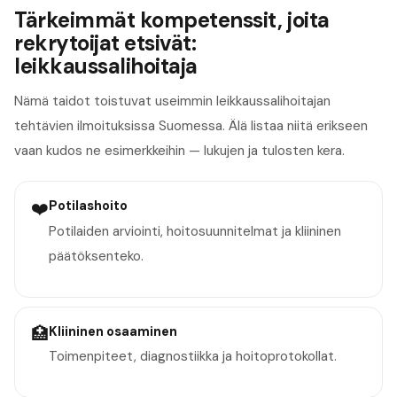
Tärkeimmät kompetenssit, joita
rekrytoijat etsivät:
leikkaussalihoitaja
Nämä taidot toistuvat useimmin leikkaussalihoitajan
tehtävien ilmoituksissa Suomessa. Älä listaa niitä erikseen
vaan kudos ne esimerkkeihin — lukujen ja tulosten kera.
❤️
Potilashoito
Potilaiden arviointi, hoitosuunnitelmat ja kliininen
päätöksenteko.
🏥
Kliininen osaaminen
Toimenpiteet, diagnostiikka ja hoitoprotokollat.