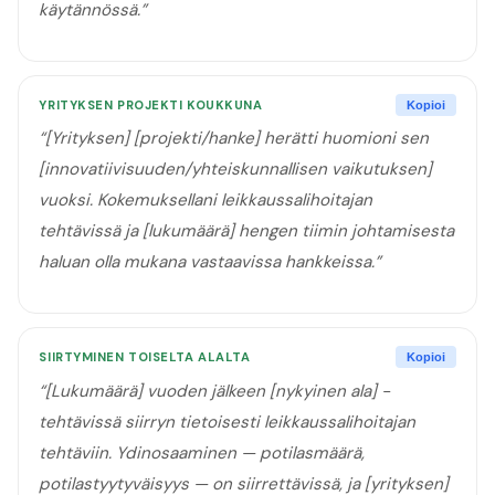
käytännössä.
”
YRITYKSEN PROJEKTI KOUKKUNA
Kopioi
“
[Yrityksen] [projekti/hanke] herätti huomioni sen
[innovatiivisuuden/yhteiskunnallisen vaikutuksen]
vuoksi. Kokemuksellani leikkaussalihoitajan
tehtävissä ja [lukumäärä] hengen tiimin johtamisesta
haluan olla mukana vastaavissa hankkeissa.
”
SIIRTYMINEN TOISELTA ALALTA
Kopioi
“
[Lukumäärä] vuoden jälkeen [nykyinen ala] -
tehtävissä siirryn tietoisesti leikkaussalihoitajan
tehtäviin. Ydinosaaminen — potilasmäärä,
potilastyytyväisyys — on siirrettävissä, ja [yrityksen]