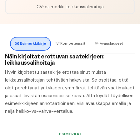
CV-esimerkki
Leikkaussalihoitaja
✉️
Esimerkkikirje
💡
Kompetenssit
✏️
Avauslauseet
🔍
H
Näin kirjoitat erottuvan saatekirjeen:
leikkaussalihoitaja
Hyvin kirjoitettu saatekirje erottaa sinut muista
leikkaussalihoitajan tehtävään hakevista. Se osoittaa, että
olet perehtynyt yritykseen, ymmärrät tehtävän vaatimukset
ja osaat tiivistää osaamisesi selkeästi. Alta löydät täydellisen
esimerkkikirjeen annotaatioineen, viisi avauskappalemallia ja
neljä heikko-vs-vahva-vertailua.
ESIMERKKI