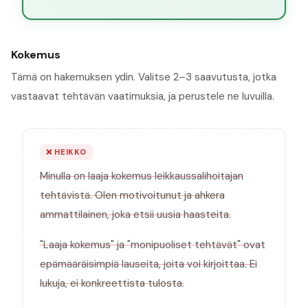
Kokemus
Tämä on hakemuksen ydin. Valitse 2–3 saavutusta, jotka
vastaavat tehtävän vaatimuksia, ja perustele ne luvuilla.
❌
HEIKKO
Minulla on laaja kokemus leikkaussalihoitajan
tehtävistä. Olen motivoitunut ja ahkera
ammattilainen, joka etsii uusia haasteita.
"Laaja kokemus" ja "monipuoliset tehtävät" ovat
epämääräisimpiä lauseita, joita voi kirjoittaa. Ei
lukuja, ei konkreettista tulosta.