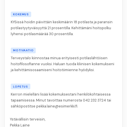
KOKEMUS
KYSissä hoidin päivittäin keskimäärin 18 potilasta ja paransin
potilastyytyväisyyttä 21 prosentilla. Kehittämäni hoitopolku
lyhensi potilasmäärää 30 prosentilla.
MOTIVAATIO
Terveystalo kiinnostaa minua erityisesti potilaslähtöisen
hoitofilosofianne vuoksi. Haluan tuoda kliinisen kokemukseni
ja kehittämisosaamiseni hoitotiimienne hyödyksi.
LOPETUS
Kerron mielelläni lisää kokemuksestani henkilökohtaisessa
tapaamisessa. Minut tavoittaa numerosta 042 232 3724 tai
sähköpostitse pekka.laine@esimerkki.fi.
Ystävällisin terveisin,
Pekka Laine