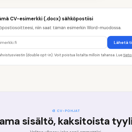
ämä CV-esimerkki (.docx) sähköpostiisi
öpostiosoitteesi, niin saat tämän esimerkin Word-muodossa.
Lähetä t
hvistusviestin (double opt-in). Voit poistua listalta milloin tahansa. Lue
tiet
🎨 CV-POHJAT
ama sisältö, kaksitoista tyyl