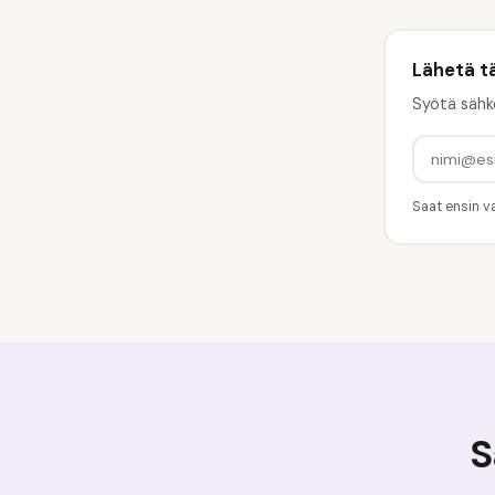
Lähetä t
Syötä sähk
Saat ensin va
S