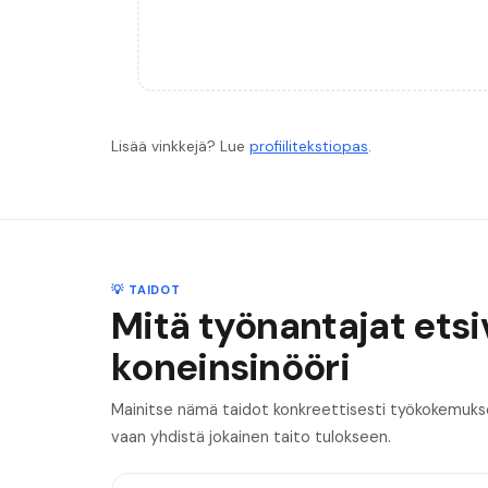
Lisää vinkkejä? Lue
profiilitekstiopas
.
💡 TAIDOT
Mitä työnantajat ets
koneinsinööri
Mainitse nämä taidot konkreettisesti työkokemuksess
vaan yhdistä jokainen taito tulokseen.