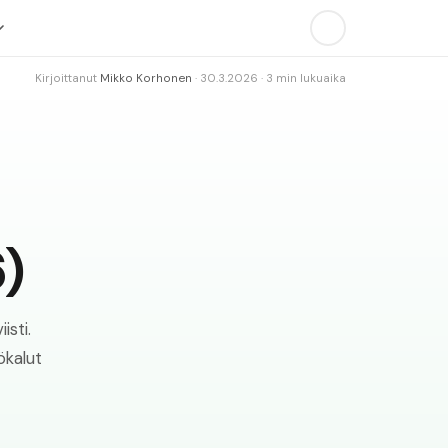
Kirjoittanut
Mikko Korhonen
·
30.3.2026
·
3
min lukuaika
6)
isti.
ökalut