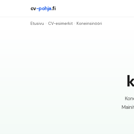
cv
-pohja
.fi
Etusivu
›
CV-esimerkit
›
Koneinsinööri
k
Kone
Maini