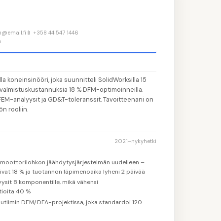
👤
Tä
1
n@email.fi
📱 +358 44 547 1446
📝
Ki
2
n
💼
Li
3
🎓
Il
4
koneinsinööri, joka suunnitteli SolidWorksilla 15
 valmistuskustannuksia 18 % DFM-optimoinneilla.
💡
Va
5
FEM-analyysit ja GD&T-toleranssit. Tavoitteenani on
n rooliin.
2021–nykyhetki
a moottorilohkon jäähdytysjärjestelmän uudelleen –
ivat 18 % ja tuotannon läpimenoaika lyheni 2 päivää
sit 8 komponentille, mikä vähensi
tioita 40 %
lutiimin DFM/DFA-projektissa, joka standardoi 120