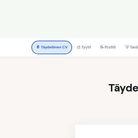
📄
Täydellinen CV
🎨
Tyylit
📝
Profiili
💡
Taid
Täyde