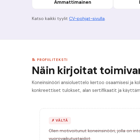
Ammattimainen
Katso kaikki tyylit
CV-pohjat-sivulla
.
📝 PROFIILITEKSTI
Näin kirjoitat toimivan
Koneinsinööri ansioluettelo kertoo osaamisesi ja kok
konkreettiset tulokset, alan sertifikaatit ja käyttä
✗
VÄLTÄ
Olen motivoitunut koneinsinööri, jolla on in
vuorovaikutustaidot.