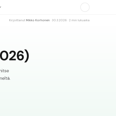
Kirjoittanut
Mikko Korhonen
·
30.3.2026
·
2
min lukuaika
2026)
nitse
meltä.