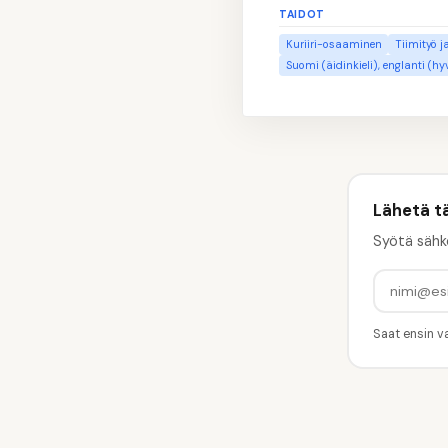
TAIDOT
Kuriiri-osaaminen
Tiimityö j
Suomi (äidinkieli), englanti (hy
Lähetä t
Syötä sähk
Saat ensin va