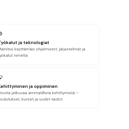
⚙️
Työkalut ja teknologiat
ainitse käyttämäsi ohjelmistot, järjestelmät ja
yökalut nimeltä.
💡
Kehittyminen ja oppiminen
soita jatkuvaa ammatillista kehittymistä –
oulutukset, kurssit ja uudet taidot.