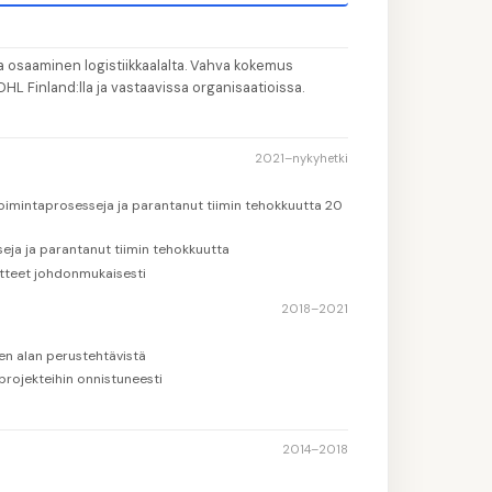
💼
Li
3
hva osaaminen logistiikkaalalta. Vahva kokemus
🎓
Il
4
DHL Finland:lla ja vastaavissa organisaatioissa.
💡
Va
5
2021–nykyhetki
 toimintaprosesseja ja parantanut tiimin tehokkuutta 20
eja ja parantanut tiimin tehokkuutta
itteet johdonmukaisesti
2018–2021
en alan perustehtävistä
 projekteihin onnistuneesti
2014–2018