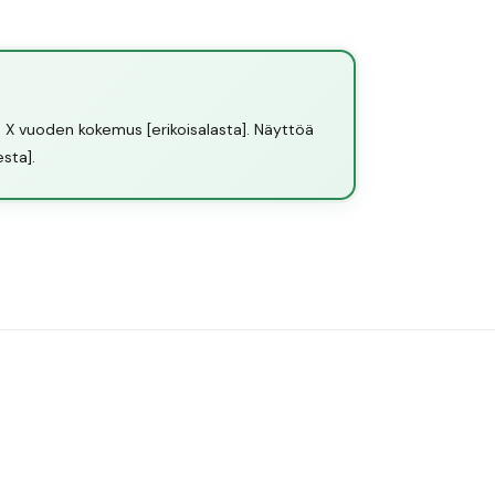
 on X vuoden kokemus [erikoisalasta]. Näyttöä
sta].