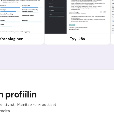
Kronologinen
Tyylikäs
 profiilin
i tiiviisti. Mainitse konkreettiset
imeltä.