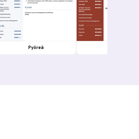
Pyöreä
Moderni