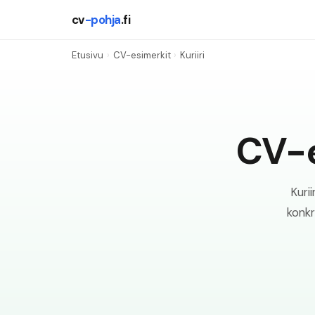
cv
-pohja
.fi
Etusivu
›
CV-esimerkit
›
Kuriiri
CV-e
Kurii
konkr