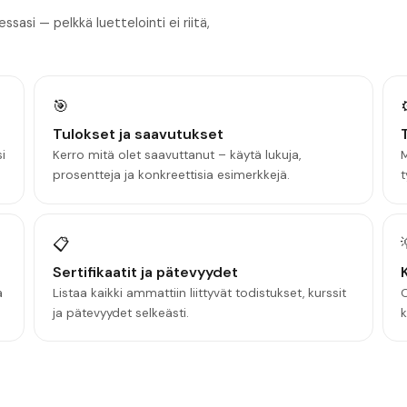
asi — pelkkä luettelointi ei riitä,
🎯
Tulokset ja saavutukset
si
Kerro mitä olet saavuttanut – käytä lukuja,
M
prosentteja ja konkreettisia esimerkkejä.
t
📋
Sertifikaatit ja pätevyydet
a
Listaa kaikki ammattiin liittyvät todistukset, kurssit
O
ja pätevyydet selkeästi.
k