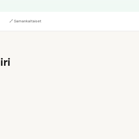
🔗
Samankaltaiset
iri
ytä nimesi ja yhteystietosi
rjoita oma profiilitekstisi