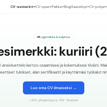
CV-esimerkit
CV-opas
Palkka
Blogi
Saatekirje
CV-pohjat
🚛
Logistiikka & kuljetus
simerkki: kuriiri (
ri ansioluettelo kertoo osaamisesi ja kokemuksesi tiiviisti. Mai
eettiset tulokset, alan sertifikaatit ja käyttämäsi työkalut ni
Luo oma CV ilmaiseksi →
✓
ATS-yhteensopiva · PDF · Ilmainen