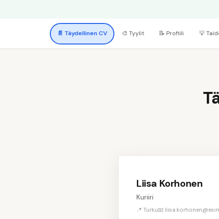
📄
Täydellinen CV
🎨
Tyylit
📝
Profiili
💡
Taid
Tä
Liisa Korhonen
Kuriiri
📍 Turku
📧 liisa.korhonen@esime