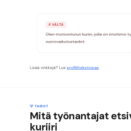
✗
VÄLTÄ
Olen motivoitunut kuriiri, jolla on intohimo t
vuorovaikutustaidot.
Lisää vinkkejä? Lue
profiilitekstiopas
.
💡 TAIDOT
Mitä työnantajat ets
kuriiri