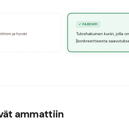
✓
PAREMPI
yöhöni ja hyvät
Tuloshakuinen kuriiri, jolla
[konkreettisesta saavutukse
ivät ammattiin