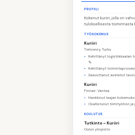
PROFIILI
Kokenut kuriiri, jolla on va
tuloksellisesta toiminnasta 
TYÖKOKEMUS
Kuriiri
Tietoevry, Turku
Kehittänyt logistiikkaalan
%
Kehittänyt toimintaprosess
Saavuttanut asetetut tavo
Kuriiri
Finnair, Vantaa
Hankkinut laajan kokemuks
Osallistunut tiimityöhön ja
KOULUTUS
Tutkinto – Kuriiri
Oulun yliopisto