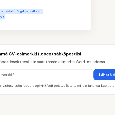
a yhteistyö
Ongelmanratkaisu
vä)
ämä CV-esimerkki (.docx) sähköpostiisi
öpostiosoitteesi, niin saat tämän esimerkin Word-muodossa.
Lähetä t
hvistusviestin (double opt-in). Voit poistua listalta milloin tahansa. Lue
tiet