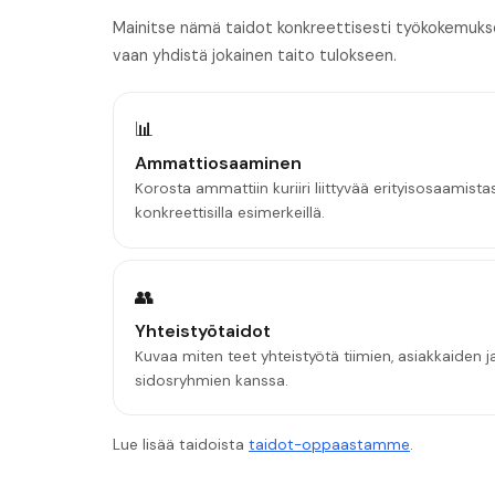
Mainitse nämä taidot konkreettisesti työkokemuksess
vaan yhdistä jokainen taito tulokseen.
📊
Ammattiosaaminen
Korosta ammattiin kuriiri liittyvää erityisosaamista
konkreettisilla esimerkeillä.
👥
Yhteistyötaidot
Kuvaa miten teet yhteistyötä tiimien, asiakkaiden j
sidosryhmien kanssa.
Lue lisää taidoista
taidot-oppaastamme
.