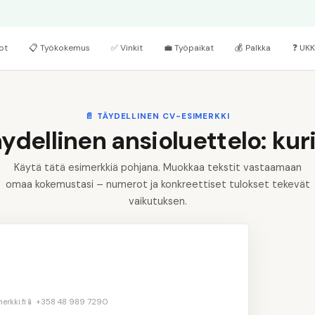
ot
📋
Työkokemus
✅
Vinkit
💼
Työpaikat
💰
Palkka
❓
UKK
📄
TÄYDELLINEN CV-ESIMERKKI
ydellinen ansioluettelo: kuri
Käytä tätä esimerkkiä pohjana. Muokkaa tekstit vastaamaan
omaa kokemustasi – numerot ja konkreettiset tulokset tekevät
vaikutuksen.
👤
Tä
1
rkki.fi
📱 +358 48 989 7290
📝
Ki
2