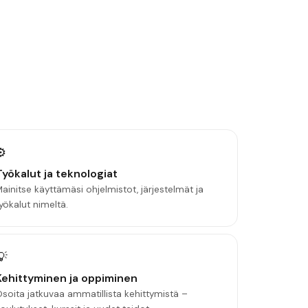
⚙️
Työkalut ja teknologiat
ainitse käyttämäsi ohjelmistot, järjestelmät ja
yökalut nimeltä.
💡
Kehittyminen ja oppiminen
soita jatkuvaa ammatillista kehittymistä –