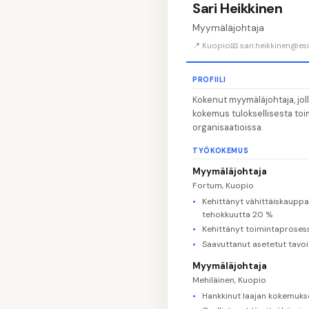
Sari Heikkinen
Myymäläjohtaja
📍 Kuopio
📧 sari.heikkinen@esi
PROFIILI
Kokenut myymäläjohtaja, jol
kokemus tuloksellisesta toim
organisaatioissa.
TYÖKOKEMUS
Myymäläjohtaja
Fortum, Kuopio
Kehittänyt vähittäiskauppa
tehokkuutta 20 %
Kehittänyt toimintaprosess
Saavuttanut asetetut tavo
Myymäläjohtaja
Mehiläinen, Kuopio
Hankkinut laajan kokemuks