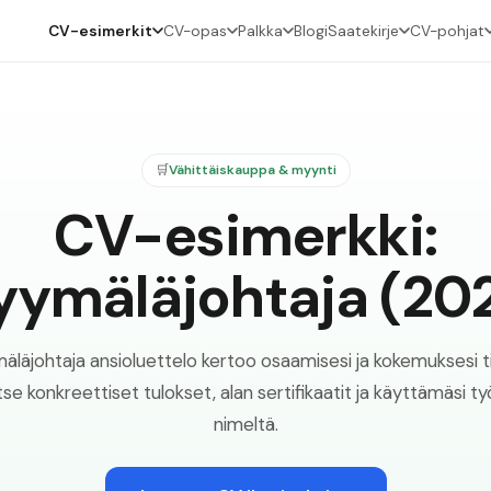
CV-esimerkit
CV-opas
Palkka
Blogi
Saatekirje
CV-pohjat
🛒
Vähittäiskauppa & myynti
CV-esimerkki:
ymäläjohtaja (20
läjohtaja ansioluettelo kertoo osaamisesi ja kokemuksesi tiiv
tse konkreettiset tulokset, alan sertifikaatit ja käyttämäsi ty
nimeltä.