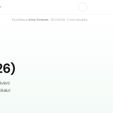
Kirjoittanut
Anna Virtanen
·
30.3.2026
·
2
min lukuaika
26)
iisti.
ökalut