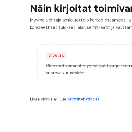
Näin kirjoitat toimivan
Myymäläjohtaja ansioluettelo kertoo osaamisesi ja k
konkreettiset tulokset, alan sertifikaatit ja käyttä
✗
VÄLTÄ
Olen motivoitunut myymäläjohtaja, jolla on 
vuorovaikutustaidot.
Lisää vinkkejä? Lue
profiilitekstiopas
.