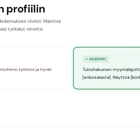
 profiilin
okemuksesi tiiviisti. Mainitse
mäsi työkalut nimeltä.
✓
PAREMPI
intohimo työhöni ja hyvät
Tuloshakuinen myymäläjohta
[erikoisalasta]. Näyttöä [ko