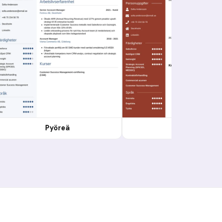
Pyöreä
Moderni