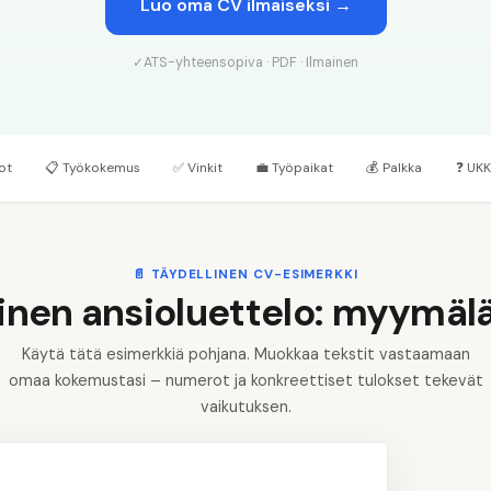
Luo oma CV ilmaiseksi →
✓
ATS-yhteensopiva · PDF · Ilmainen
ot
📋
Työkokemus
✅
Vinkit
💼
Työpaikat
💰
Palkka
❓
UKK
📄
TÄYDELLINEN CV-ESIMERKKI
inen ansioluettelo: myymäl
Käytä tätä esimerkkiä pohjana. Muokkaa tekstit vastaamaan
omaa kokemustasi – numerot ja konkreettiset tulokset tekevät
vaikutuksen.