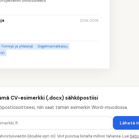
 projekteihin onnistuneesti
ja
2014–2018
Tiimityö ja yhteistyö
Ongelmanratkaisu
vä)
ämä CV-esimerkki (.docx) sähköpostiisi
öpostiosoitteesi, niin saat tämän esimerkin Word-muodossa.
Lähetä t
hvistusviestin (double opt-in). Voit poistua listalta milloin tahansa. Lue
tiet