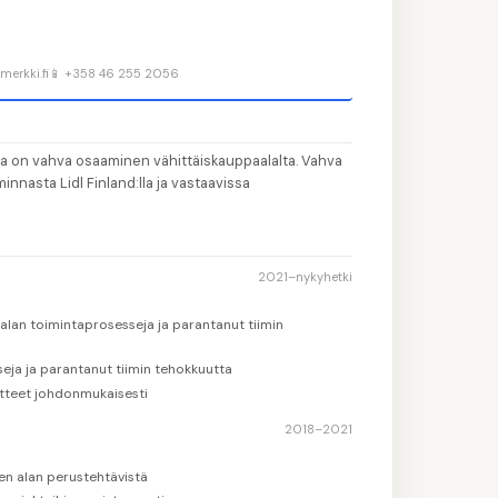
👤
Tä
1
merkki.fi
📱 +358 46 255 2056
📝
Ki
2
💼
Li
3
la on vahva osaaminen vähittäiskauppaalalta. Vahva
🎓
Il
4
innasta Lidl Finland:lla ja vastaavissa
💡
Va
5
2021–nykyhetki
alan toimintaprosesseja ja parantanut tiimin
eja ja parantanut tiimin tehokkuutta
itteet johdonmukaisesti
2018–2021
en alan perustehtävistä