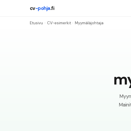
cv
-pohja
.fi
Etusivu
›
CV-esimerkit
›
Myymäläjohtaja
my
Myymä
Maini