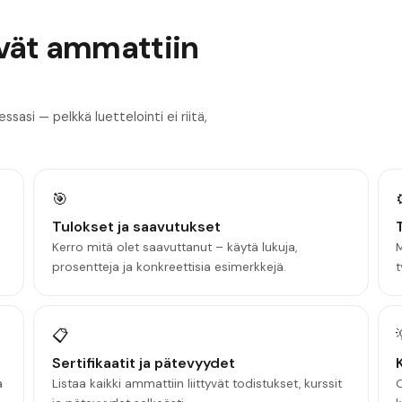
ivät ammattiin
asi — pelkkä luettelointi ei riitä,
🎯
Tulokset ja saavutukset
Kerro mitä olet saavuttanut – käytä lukuja,
M
prosentteja ja konkreettisia esimerkkejä.
t
📋
Sertifikaatit ja pätevyydet
a
Listaa kaikki ammattiin liittyvät todistukset, kurssit
O