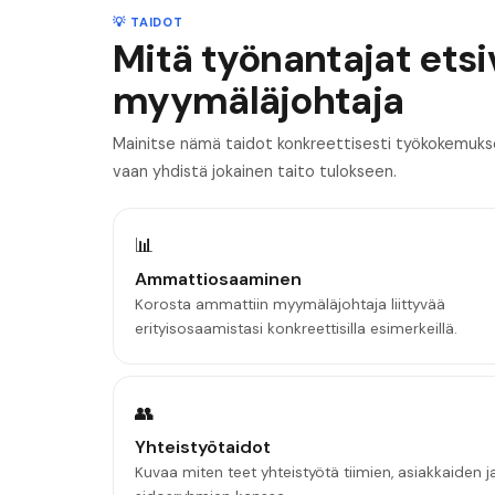
💡 TAIDOT
Mitä työnantajat ets
myymäläjohtaja
Mainitse nämä taidot konkreettisesti työkokemuksess
vaan yhdistä jokainen taito tulokseen.
📊
Ammattiosaaminen
Korosta ammattiin myymäläjohtaja liittyvää
erityisosaamistasi konkreettisilla esimerkeillä.
👥
Yhteistyötaidot
Kuvaa miten teet yhteistyötä tiimien, asiakkaiden j