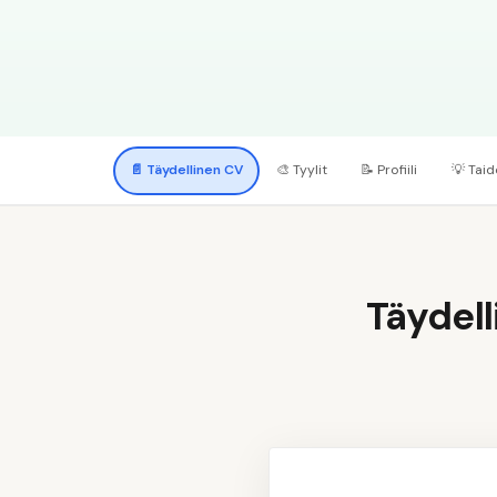
📄
Täydellinen CV
🎨
Tyylit
📝
Profiili
💡
Taid
Täydell