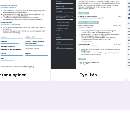
Kronologinen
Tyylikäs