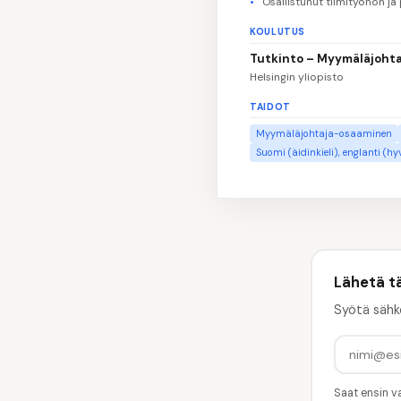
Osallistunut tiimityöhön ja
KOULUTUS
Tutkinto – Myymäläjohta
Helsingin yliopisto
TAIDOT
Myymäläjohtaja-osaaminen
Suomi (äidinkieli), englanti (hy
Lähetä t
Syötä sähk
Saat ensin va