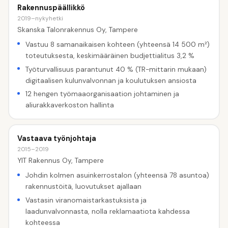
Rakennuspäällikkö
2019–nykyhetki
Skanska Talonrakennus Oy, Tampere
Vastuu 8 samanaikaisen kohteen (yhteensä 14 500 m²)
toteutuksesta, keskimääräinen budjettialitus 3,2 %
Työturvallisuus parantunut 40 % (TR-mittarin mukaan)
digitaalisen kulunvalvonnan ja koulutuksen ansiosta
12 hengen työmaaorganisaation johtaminen ja
aliurakkaverkoston hallinta
Vastaava työnjohtaja
2015–2019
YIT Rakennus Oy, Tampere
Johdin kolmen asuinkerrostalon (yhteensä 78 asuntoa)
rakennustöitä, luovutukset ajallaan
Vastasin viranomaistarkastuksista ja
laadunvalvonnasta, nolla reklamaatiota kahdessa
kohteessa