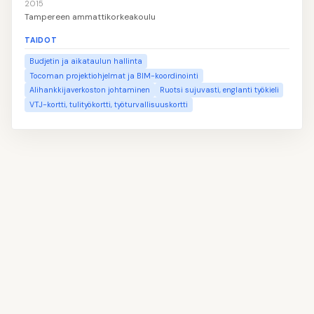
2015
Tampereen ammattikorkeakoulu
TAIDOT
Budjetin ja aikataulun hallinta
Tocoman projektiohjelmat ja BIM-koordinointi
Alihankkijaverkoston johtaminen
Ruotsi sujuvasti, englanti työkieli
VTJ-kortti, tulityökortti, työturvallisuuskortti
👤
Täytä nimesi ja yhteystietosi
1
📝
Kirjoita oma profiilitekstisi
2
💼
Lisää työkokemuksesi
3
🎓
Ilmoita koulutuksesi
4
💡
Valitse taitosi
5