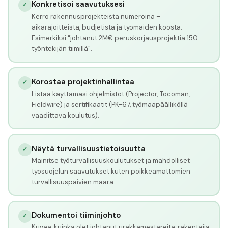
Konkretisoi saavutuksesi
✓
Kerro rakennusprojekteista numeroina –
aikarajoitteista, budjetista ja työmaiden koosta.
Esimerkiksi "johtanut 2M€ peruskorjausprojektia 150
työntekijän tiimillä".
Korostaa projektinhallintaa
✓
Listaa käyttämäsi ohjelmistot (Projector, Tocoman,
Fieldwire) ja sertifikaatit (PK-67, työmaapäälliköllä
vaadittava koulutus).
Näytä turvallisuustietoisuutta
✓
Mainitse työturvallisuuskoulutukset ja mahdolliset
työsuojelun saavutukset kuten poikkeamattomien
turvallisuuspäivien määrä.
Dokumentoi tiiminjohto
✓
Kuvaa, kuinka olet johtanut urakkamestareita, rakentajia