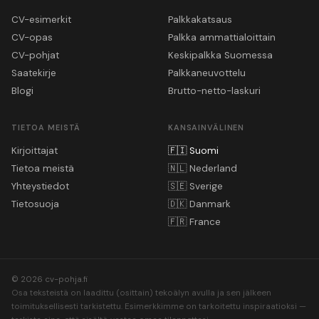
CV-esimerkit
Palkkakatsaus
CV-opas
Palkka ammattialoittain
CV-pohjat
Keskipalkka Suomessa
Saatekirje
Palkkaneuvottelu
Blogi
Brutto-netto-laskuri
TIETOA MEISTÄ
KANSAINVÄLINEN
Kirjoittajat
🇫🇮
Suomi
Tietoa meistä
🇳🇱
Nederland
Yhteystiedot
🇸🇪
Sverige
Tietosuoja
🇩🇰
Danmark
🇫🇷
France
© 2026 cv-pohja.fi
Osa teksteistä on laadittu (osittain) tekoälyn avulla ja sen jälkeen
toimituksellisesti tarkistettu. Esimerkkimme on tarkoitettu inspiraatioksi —