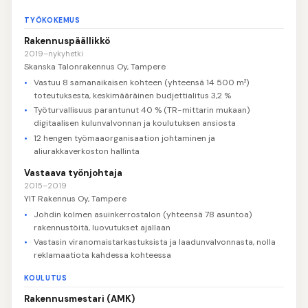
TYÖKOKEMUS
Rakennuspäällikkö
2019–nykyhetki
Skanska Talonrakennus Oy, Tampere
Vastuu 8 samanaikaisen kohteen (yhteensä 14 500 m²)
toteutuksesta, keskimääräinen budjettialitus 3,2 %
Työturvallisuus parantunut 40 % (TR-mittarin mukaan)
digitaalisen kulunvalvonnan ja koulutuksen ansiosta
12 hengen työmaaorganisaation johtaminen ja
aliurakkaverkoston hallinta
Vastaava työnjohtaja
2015–2019
YIT Rakennus Oy, Tampere
Johdin kolmen asuinkerrostalon (yhteensä 78 asuntoa)
rakennustöitä, luovutukset ajallaan
Vastasin viranomaistarkastuksista ja laadunvalvonnasta, nolla
reklamaatiota kahdessa kohteessa
KOULUTUS
Rakennusmestari (AMK)