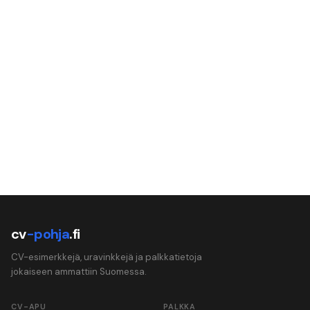
cv
-pohja
.fi
CV-esimerkkejä, uravinkkejä ja palkkatietoja
jokaiseen ammattiin Suomessa.
CV-APU
PALKKA