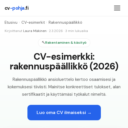
cv
-pohja
.fi
Etusivu
›
CV-esimerkit
›
Rakennuspäällikkö
Kirjoittanut
Laura Mäkinen
·
2.3.2026
·
3
min lukuaika
🔨
Rakentaminen & käsityö
CV-esimerkki:
rakennuspäällikkö (2026)
Rakennuspäällikkö ansioluettelo kertoo osaamisesi ja
kokemuksesi tiiviisti. Mainitse konkreettiset tulokset, alan
sertifikaatit ja käyttämäsi työkalut nimeltä.
Luo oma CV ilmaiseksi →