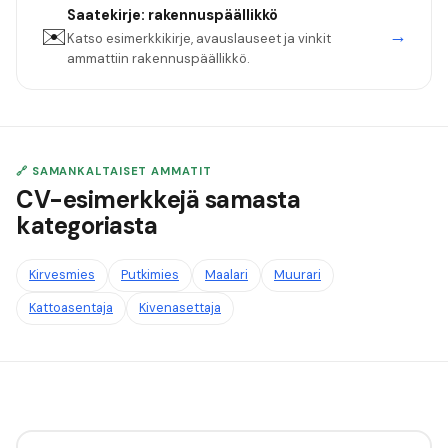
Saatekirje:
rakennuspäällikkö
✉️
→
Katso esimerkkikirje, avauslauseet ja vinkit
ammattiin
rakennuspäällikkö
.
🔗 SAMANKALTAISET AMMATIT
CV-esimerkkejä samasta
kategoriasta
Kirvesmies
Putkimies
Maalari
Muurari
Kattoasentaja
Kivenasettaja