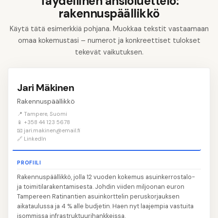
Täydellinen ansioluettelo:
rakennuspäällikkö
Käytä tätä esimerkkiä pohjana. Muokkaa tekstit vastaamaan
omaa kokemustasi – numerot ja konkreettiset tulokset
tekevät vaikutuksen.
Jari Mäkinen
Rakennuspäällikkö
📍 Tampere, Suomi
📱 +358 44 123 5678
📧 jari.makinen@email.fi
🔗 LinkedIn
PROFIILI
Rakennuspäällikkö, jolla 12 vuoden kokemus asuinkerrostalo-
ja toimitilarakentamisesta. Johdin viiden miljoonan euron
Tampereen Ratinantien asuinkorttelin peruskorjauksen
aikataulussa ja 4 % alle budjetin. Haen nyt laajempia vastuita
isommissa infrastruktuurihankkeissa.