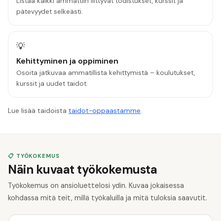
Listaa kaikki ammattiin liittyvät todistukset, kurssit ja
pätevyydet selkeästi.
💡
Kehittyminen ja oppiminen
Osoita jatkuvaa ammatillista kehittymistä – koulutukset,
kurssit ja uudet taidot.
Lue lisää taidoista
taidot-oppaastamme
.
📋 TYÖKOKEMUS
Näin kuvaat työkokemusta
Työkokemus on ansioluettelosi ydin. Kuvaa jokaisessa
kohdassa mitä teit, millä työkaluilla ja mitä tuloksia saavutit.