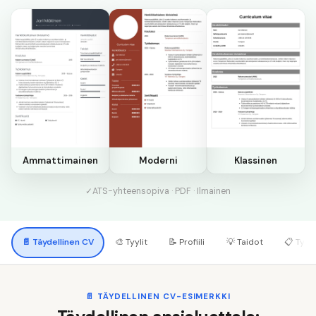
Ammattimainen
Moderni
Klassinen
✓
ATS-yhteensopiva · PDF · Ilmainen
📄
Täydellinen CV
🎨
Tyylit
📝
Profiili
💡
Taidot
📋
Työk
📄
TÄYDELLINEN CV-ESIMERKKI