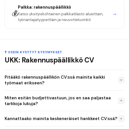
Palkka:
rakennuspäällikkö
💰
→
Katso yksityiskohtainen palkkatilasto alueittain,
työnantajatyypeittäin ja neuvotteluvinkit.
❓ USEIN KYSYTYT KYSYMYKSET
UKK: Rakennuspäällikkö CV
Pitääkö rakennuspäällikön CV:ssä mainita kaikki
▼
työmaat erikseen?
Ei kannata listata jokaista pientä kohdetta, vaan koosta 3–5
Miten esitän budjettivastuun, jos en saa paljastaa
merkittävintä referenssihanketta, joissa olet ollut vastuussa.
▼
tarkkoja lukuja?
Mainitse kohteen nimi, sijainti, laajuus (m² tai €),
Käytä silloin suuruusluokkia, kuten "5–10 miljoonan euron
valmistumisvuosi ja oma roolisi. Tämä antaa selkeämmän
Kannattaako mainita keskeneräiset hankkeet CV:ssä?
▼
hankkeet" tai "15 000–25 000 m² kohteet". Voit myös
kuvan osaamisestasi kuin pitkä lista ilman kontekstia.
mainita prosentuaalisen budjettitarkkuuden ("keskimääräinen