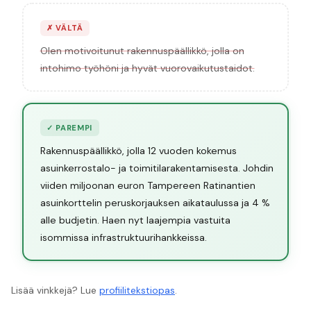
✗
VÄLTÄ
Olen motivoitunut rakennuspäällikkö, jolla on
intohimo työhöni ja hyvät vuorovaikutustaidot.
✓
PAREMPI
Rakennuspäällikkö, jolla 12 vuoden kokemus
asuinkerrostalo- ja toimitilarakentamisesta. Johdin
viiden miljoonan euron Tampereen Ratinantien
asuinkorttelin peruskorjauksen aikataulussa ja 4 %
alle budjetin. Haen nyt laajempia vastuita
isommissa infrastruktuurihankkeissa.
Lisää vinkkejä? Lue
profiilitekstiopas
.