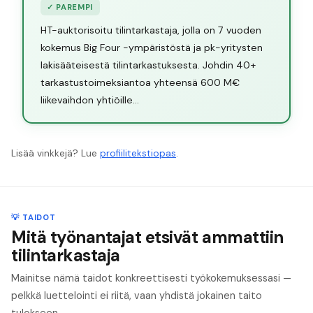
✓
PAREMPI
HT-auktorisoitu tilintarkastaja, jolla on 7 vuoden
kokemus Big Four -ympäristöstä ja pk-yritysten
lakisääteisestä tilintarkastuksesta. Johdin 40+
tarkastustoimeksiantoa yhteensä 600 M€
liikevaihdon yhtiöille...
Lisää vinkkejä? Lue
profiilitekstiopas
.
💡 TAIDOT
Mitä työnantajat etsivät ammattiin
tilintarkastaja
Mainitse nämä taidot konkreettisesti työkokemuksessasi —
pelkkä luettelointi ei riitä, vaan yhdistä jokainen taito
tulokseen.