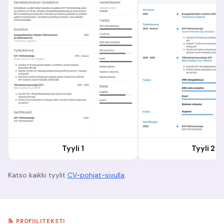
Tyyli 1
Tyyli 2
Katso kaikki tyylit
CV-pohjat-sivulla
.
📝 PROFIILITEKSTI