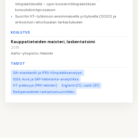
tilinpäätöksellä – opin konsernitilinpäätöksen
konsolidointiprosessin
Suoritin HT-tutkinnon ensimmäisellä yrityksellä (2020) ja
erikoistuin rahoitusalan tarkastukseen
KOULUTUS
Kauppatieteiden maisteri, laskentatoimi
2018
Aalto-yliopisto, Helsinki
TAIDOT
ISA-standardit ja IFRS-tilinpäätösanalyysi
IDEA, Aura ja SAP-tietokanta-analytiikka
HT-pätevyys (PRH rekisteri)
Englanti (C1), ruotsi (B1)
Riskiperusteinen tarkastussuunnittelu
👤
Täytä nimesi ja yhteystietosi
1