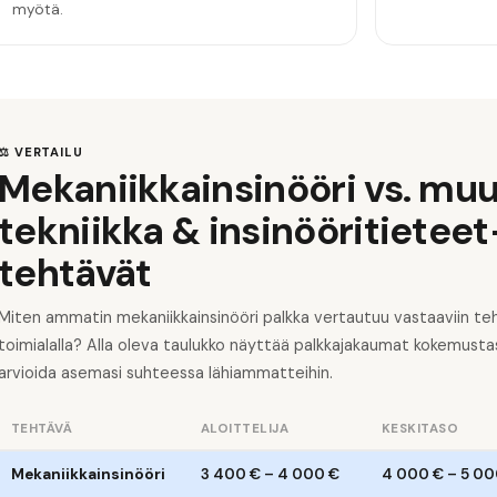
myötä.
⚖️ VERTAILU
Mekaniikkainsinööri vs. mu
tekniikka & insinööritieteet
tehtävät
Miten ammatin mekaniikkainsinööri palkka vertautuu vastaaviin teh
toimialalla? Alla oleva taulukko näyttää palkkajakaumat kokemusta
arvioida asemasi suhteessa lähiammatteihin.
TEHTÄVÄ
ALOITTELIJA
KESKITASO
Mekaniikkainsinööri
3 400 €
–
4 000 €
4 000 €
–
5 00