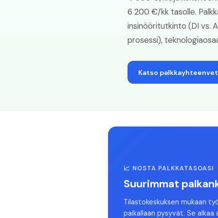
6 200 €/kk tasolle. Palkk
insinööritutkinto (DI vs. 
prosessi), teknologiaosaa
Katso palkkayhteenve
📈 NOSTA PALKKATASOASI
Suurimmat palkank
Tilastokeskuksen mukaan ty
paikallaan pysyvät. Se alkaa 