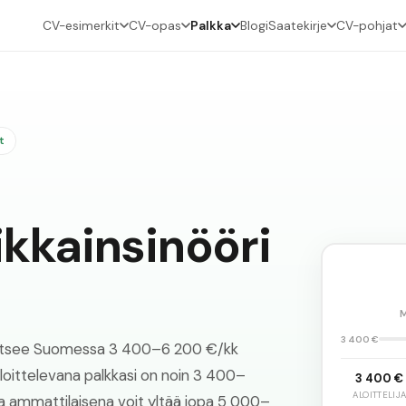
CV-esimerkit
CV-opas
Palkka
Blogi
Saatekirje
CV-pohjat
t
kkainsinööri
3 400 €
saitsee Suomessa 3 400–6 200 €/kk
oittelevana palkkasi on noin 3 400–
3 400 €
ALOITTELIJ
a ammattilaisena voit yltää jopa 5 000–