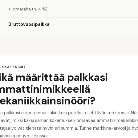
+ lomaraha (n. 4 %)
Bruttovuosipalkka
ALKKATEKIJÄT
kä määrittää palkkasi
mmattinimikkeellä
ekaniikkainsinööri?
a palkkasi riippuu muustakin kuin pelkästä tehtävänimikkeestä. Näm
ttävät, miksi kaksi saman kokemuksen omaavaa ammatin mekaniikka
tajaa voivat tienata hyvin eri summia. Tunne markkina-arvosi ja h
aavassa neuvottelussasi.