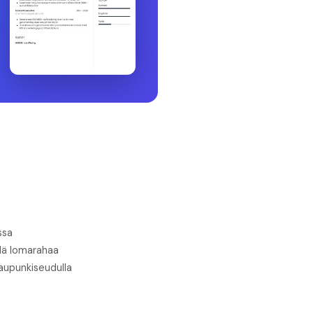
ssa
llä lomarahaa
kaupunkiseudulla