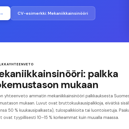
 →
CV-esimerkki:
Mekaniikkainsinööri
ALKKAYHTEENVETO
kaniikkainsinööri: palkka
okemustason mukaan
 on yhteenveto ammatin mekaniikkainsinööri palkkauksesta Suome
mustason mukaan. Luvut ovat bruttokuukausipalkkoja, eivätkä sisä
nsä 50 % kuukausipalkasta), tulospalkkioita tai luontoisetuja. Pää
at ovat tyypillisesti 10–15 % korkeammat kuin muualla maassa.