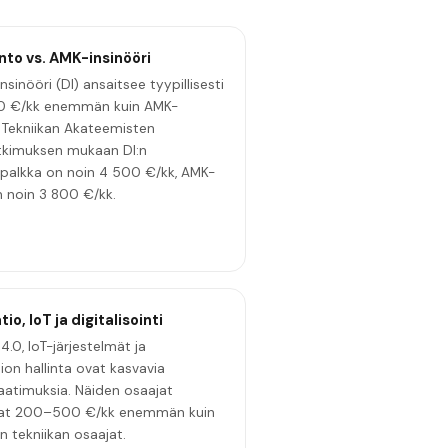
nto vs. AMK-insinööri
nsinööri (DI) ansaitsee tyypillisesti
 €/kk enemmän kuin AMK-
. Tekniikan Akateemisten
tkimuksen mukaan DI:n
palkka on noin 4 500 €/kk, AMK-
n noin 3 800 €/kk.
o, IoT ja digitalisointi
 4.0, IoT-järjestelmät ja
on hallinta ovat kasvavia
atimuksia. Näiden osaajat
vat 200–500 €/kk enemmän kuin
n tekniikan osaajat.