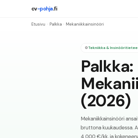
cv
-pohja
.fi
Etusivu
›
Palkka
›
Mekaniikkainsinööri
⚙️
Tekniikka & Insinööritietee
Palkka:
Mekanii
(
2026
)
Mekaniikkainsinööri an
bruttona kuukaudessa. Al
4 000 €/kk, ja kokeneen