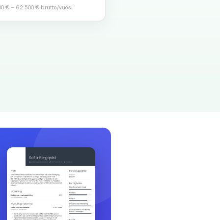
00 €
–
62 500 €
brutto/vuosi