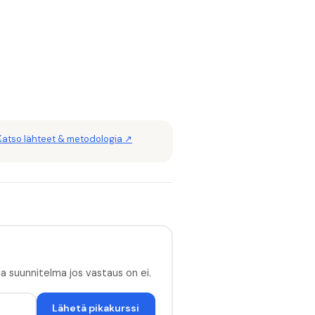
Katso lähteet & metodologia ↗
 ja suunnitelma jos vastaus on ei.
Lähetä pikakurssi