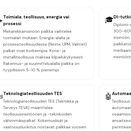
Toimiala: teollisuus, energia vai
DI-tutki

🎓
prosessi
Diplomi-i
300–600
Mekaniikkainsinööri palkka vaihtelee
insinööri
toimialan mukaan. Energia-alalla ja
palkkatu
prosessiteollisuudessa (Neste, UPM, Valmet)
mediaani
palkat ovat korkeimpia. Kone- ja
insinööri
metalliteollisuus maksaa kilpailukykyisesti.
Rakennus- ja suunnittelualalla palkka on
tyypillisesti 5–10 % pienempi.
Teknologiateollisuuden TES
Automaati

🤖
Teknologiateollisuuden TES (Tekniikka ja
Teollisuus
Terveys TEVA) määrittelee
automaati
teollisuusinsinöörien ja -teknikoiden
osaamisva
vähimmäispalkat. Kokemuslisät ja
ansaitse
vaativuusluokitus nostavat palkkaa vuosien
perinteise