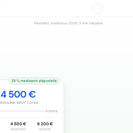
Päivitetty: maaliskuu
2026
· 3 min lukuaika
25 % mediaanin yläpuolella
4 500 €
MEDIAANI BRUTTO/KK
6 200 €
4 500 €
6 200 €
A
KESKITASO
SENIORI