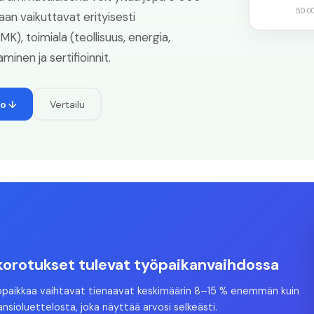
50 0
aan vaikuttavat erityisesti
AMK), toimiala (teollisuus, energia,
minen ja sertifioinnit.
to ↓
Vertailu
orotukset tulevat työpaikanvaihdossa
öpaikkaa vaihtavat tienaavat keskimäärin 8–15 % enemmän kuin
ansioluettelosta, joka näyttää arvosi selkeästi.