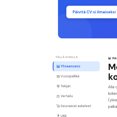
Päivitä CV:si ilmaiseksi
TÄLLÄ SIVULLA
📊 P
Me
📊
Yhteenveto
k
📅
Vuosipalkka
🎯
Tekijät
Alla
koke
⚖️
Vertailu
(ylee
🚀
Seuraavat askeleet
palk
❓
UKK