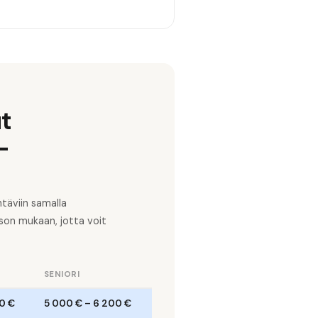
ut
-
täviin samalla
son mukaan, jotta voit
SENIORI
0 €
5 000 €
–
6 200 €