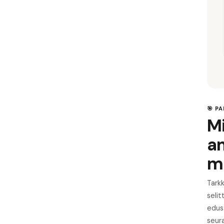
🎯 P
Mi
a
m
Tarkk
seli
edus
seur