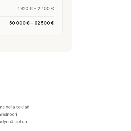
1 920 €
–
2 400 €
50 000 €
–
62 500 €
ä neljä tekijää
insinööri
yödynnä tietoa