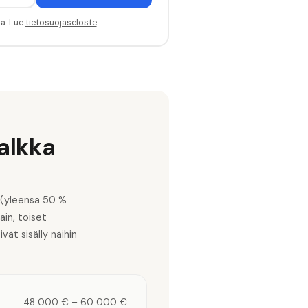
sa. Lue
tietosuojaseloste
.
alkka
 (yleensä 50 %
in, toiset
ät sisälly näihin
48 000 €
–
60 000 €