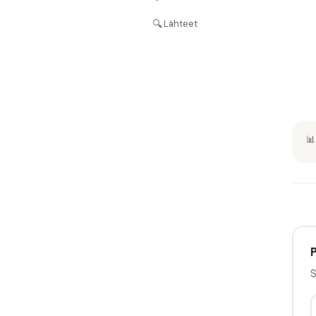
🔍
Lähteet
📊
P
S