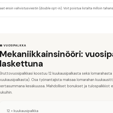
aat ensin vahvistusviestin (double opt-in). Voit poistua listalta milloin tahan
📅 VUOSIPALKKA
Mekaniikkainsinööri: vuosip
laskettuna
Bruttovuosipalkkasi koostuu 12 kuukausipalkasta sekä lomarahasta
kuukausipalkasta). Osa työnantajista maksaa lomarahan kuukausitta
kertasummana kesäkuussa. Mahdolliset bonukset ja tulospalkkiot eiv
lukuihin.
12 × kuukausipalkka