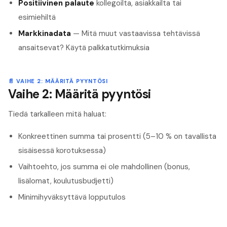
Positiivinen palaute
kollegoilta, asiakkailta tai
esimiehiltä
Markkinadata
— Mitä muut vastaavissa tehtävissä
ansaitsevat? Käytä palkkatutkimuksia
📄
VAIHE 2: MÄÄRITÄ PYYNTÖSI
Vaihe 2: Määritä pyyntösi
Tiedä tarkalleen mitä haluat:
Konkreettinen summa tai prosentti (5–10 % on tavallista
sisäisessä korotuksessa)
Vaihtoehto, jos summa ei ole mahdollinen (bonus,
lisälomat, koulutusbudjetti)
Minimihyväksyttävä lopputulos