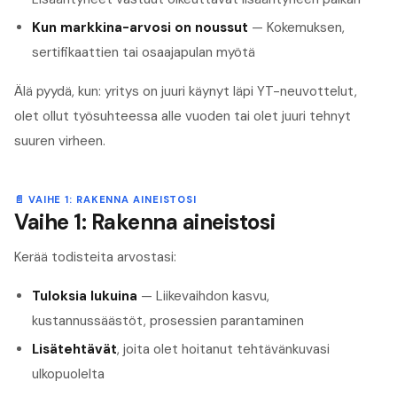
Kun markkina-arvosi on noussut
— Kokemuksen,
sertifikaattien tai osaajapulan myötä
Älä pyydä, kun: yritys on juuri käynyt läpi YT-neuvottelut,
olet ollut työsuhteessa alle vuoden tai olet juuri tehnyt
suuren virheen.
📄
VAIHE 1: RAKENNA AINEISTOSI
Vaihe 1: Rakenna aineistosi
Kerää todisteita arvostasi:
Tuloksia lukuina
— Liikevaihdon kasvu,
kustannussäästöt, prosessien parantaminen
Lisätehtävät
, joita olet hoitanut tehtävänkuvasi
ulkopuolelta