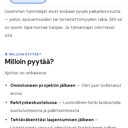
Useimmat työntekijät eivät koskaan pyydä palkankorotusta
— pelon, epävarmuuden tai tietämättömyyden takia. Silti se
on suorin tapa nostaa tulojasi. Ja työnantajat odottavat
sitä.
📄
MILLOIN PYYTÄÄ?
Milloin pyytää?
Ajoitus on ratkaiseva:
Onnistuneen projektin jälkeen
— Olet juuri todistanut
arvosi
Kehityskeskustelussa
— Luonnollinen hetki keskustella
suoriutumisesta ja palkitsemisesta
Tehtäväkenttäsi laajentumisen jälkeen
—
Lisääntyneet vastuut oikeuttavat lisääntyneen palkan