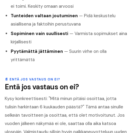
ei toimi. Keskity omaan arvoosi
Tunteiden valtaan joutuminen
— Pidä keskustelu
asiallisena ja faktoihin perustuvana
Sopiminen vain suullisesti
— Varmista sopimukset aina
kirjallisesti
Pyytämättä jättäminen
— Suurin virhe on olla
yrittämättä
📄
ENTÄ JOS VASTAUS ON EI?
Entä jos vastaus on ei?
Kysy konkreettisesti: "Mitä minun pitäisi osoittaa, jotta
tulisin harkintaan 6 kuukauden päästä?" Tämä antaa sinulle
selkeän tavoitteen ja osoittaa, että olet motivoitunut. Jos
vuoden jälkeen näkymää ei ole, saattaa olla aika katsoa
ulospäin. Valmistaudu silloin hyvin
palkkaneuvotteluun
uuden