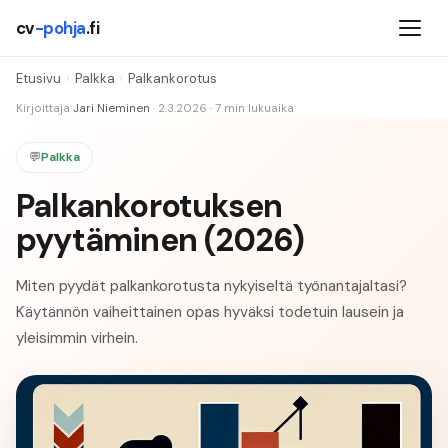
cv
-pohja
.fi
Etusivu
›
Palkka
›
Palkankorotus
Kirjoittaja
Jari Nieminen
·
2.3.2026
·
7 min
lukuaika
💬
Palkka
Palkankorotuksen
pyytäminen (2026)
Miten pyydät palkankorotusta nykyiseltä työnantajaltasi?
Käytännön vaiheittainen opas hyväksi todetuin lausein ja
yleisimmin virhein.