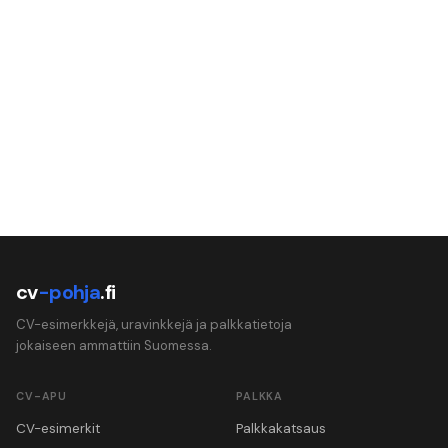
cv
-pohja
.fi
CV-esimerkkejä, uravinkkejä ja palkkatietoja
jokaiseen ammattiin Suomessa.
CV-APU
PALKKA
CV-esimerkit
Palkkakatsaus