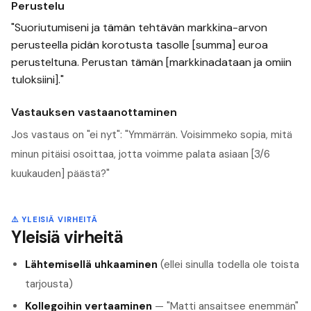
Perustelu
"Suoriutumiseni ja tämän tehtävän markkina-arvon
perusteella pidän korotusta tasolle [summa] euroa
perusteltuna. Perustan tämän [markkinadataan ja omiin
tuloksiini]."
Vastauksen vastaanottaminen
Jos vastaus on "ei nyt": "Ymmärrän. Voisimmeko sopia, mitä
minun pitäisi osoittaa, jotta voimme palata asiaan [3/6
kuukauden] päästä?"
⚠️
YLEISIÄ VIRHEITÄ
Yleisiä virheitä
Lähtemisellä uhkaaminen
(ellei sinulla todella ole toista
tarjousta)
Kollegoihin vertaaminen
— "Matti ansaitsee enemmän"