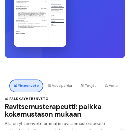
📊
Yhteenveto
📅
Vuosipalkka
🎯
Tekijät
⚖️
Vertailu
📊 PALKKAYHTEENVETO
Ravitsemusterapeutti: palkka
kokemustason mukaan
Alla on yhteenveto ammatin ravitsemusterapeutti