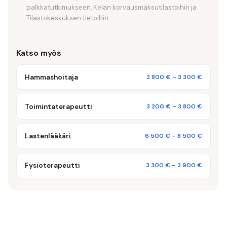
palkkatutkimukseen, Kelan korvausmaksutilastoihin ja
Tilastokeskuksen tietoihin.
Katso myös
Hammashoitaja
2 800 €
–
3 300 €
Toimintaterapeutti
3 200 €
–
3 800 €
Lastenlääkäri
6 500 €
–
8 500 €
Fysioterapeutti
3 300 €
–
3 900 €