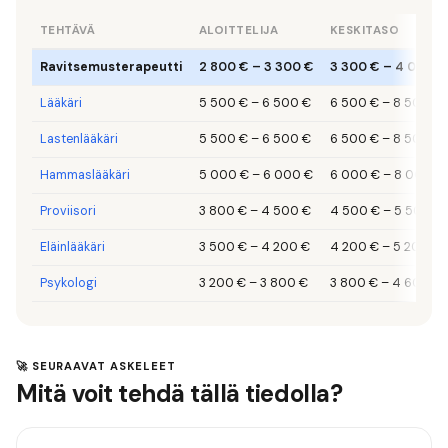
TEHTÄVÄ
ALOITTELIJA
KESKITASO
Ravitsemusterapeutti
2 800 €
–
3 300 €
3 300 €
–
4 000 €
Lääkäri
5 500 €
–
6 500 €
6 500 €
–
8 500 €
Lastenlääkäri
5 500 €
–
6 500 €
6 500 €
–
8 500 €
Hammaslääkäri
5 000 €
–
6 000 €
6 000 €
–
8 000 €
Proviisori
3 800 €
–
4 500 €
4 500 €
–
5 500 €
Eläinlääkäri
3 500 €
–
4 200 €
4 200 €
–
5 200 €
Psykologi
3 200 €
–
3 800 €
3 800 €
–
4 600 €
🚀 SEURAAVAT ASKELEET
Mitä voit tehdä tällä tiedolla?