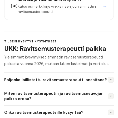
Saatekirje:
ravitsemusterapeutti
✉️
→
Katso esimerkkikirje vinkkeineen juuri ammattiin
ravitsemusterapeutti
.
❓ USEIN KYSYTYT KYSYMYKSET
UKK: Ravitsemusterapeutti palkka
Yleisimmät kysymykset ammatin ravitsemusterapeutti
palkasta vuonna 2026, mukaan lukien laskelmat ja vertailut.
Paljonko laillistettu ravitsemusterapeutti ansaitsee?
▼
Laillistettu ravitsemusterapeutti ansaitsee 2 800–4 800
Miten ravitsemusterapeutin ja ravitsemusneuvojan
€/kk sektorista ja kokemuksesta riippuen. Julkisella sektorilla
▼
palkka eroaa?
tyypillinen palkka on 2 800–4 000 €/kk, yksityisellä 3 000–
Ravitsemusterapeutti (laillistettu, maisterin tutkinto)
4 800 €/kk.
Onko ravitsemusterapeuteille kysyntää?
▼
ansaitsee tyypillisesti 300–800 €/kk enemmän kuin