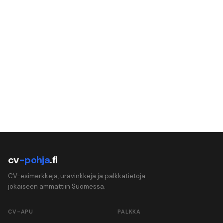
cv
-pohja
.fi
CV-esimerkkejä, uravinkkejä ja palkkatietoja
jokaiseen ammattiin Suomessa.
CV-APU
PALKKA