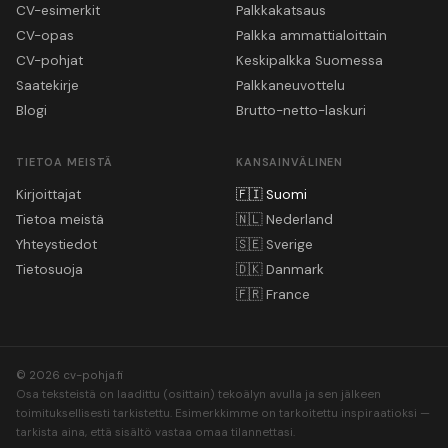
CV-esimerkit
Palkkakatsaus
CV-opas
Palkka ammattialoittain
CV-pohjat
Keskipalkka Suomessa
Saatekirje
Palkkaneuvottelu
Blogi
Brutto-netto-laskuri
TIETOA MEISTÄ
KANSAINVÄLINEN
Kirjoittajat
🇫🇮
Suomi
Tietoa meistä
🇳🇱
Nederland
Yhteystiedot
🇸🇪
Sverige
Tietosuoja
🇩🇰
Danmark
🇫🇷
France
© 2026 cv-pohja.fi
Osa teksteistä on laadittu (osittain) tekoälyn avulla ja sen jälkeen
toimituksellisesti tarkistettu. Esimerkkimme on tarkoitettu inspiraatioksi —
tarkista aina, että sisältö vastaa omaa tilannettasi.