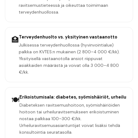
ravitsemustieteessä ja oikeuttaa toimimaan
terveydenhuollossa.
Terveydenhuolto vs. yksityinen vastaanotto
🏥
Julkisessa terveydenhuollossa (hyvinvointialue)
palkka on KVTES:n mukainen (2 800–4 000 €/kk).
Yksityisellä vastaanotolla ansiot riippuvat
asiakkaiden määrästä ja voivat olla 3 000–4 800
€/kk.
Erikoistumisala: diabetes, syömishäiriöt, urheilu
🍽️
Diabeteksen ravitsemushoitoon, syömishäiriöiden
hoitoon tai urheiluravitsemukseen erikoistuminen
nostaa palkkaa 100–300 €/kk.
Urheiluravitsemusasiantuntijat voivat lisäksi tehdä
konsultointia seuratasolla.