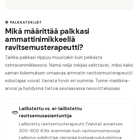
🎯 PALKKATEKIJÄT
Mikä määrittää palkkasi
ammattinimikkeellä
ravitsemusterapeutti?
Tarkka palkkasi riippuu muustakin kuin pelkästä
tehtävänimikkeestä. Nämä neljä tekijää selittävät, miksi kaksi
saman kokemuksen omaavaa ammatin ravitsemusterapeutti
edustajaa voivat tienata hyvin eri summia. Tunne markkina-
arvosi ja hyödynnä tietoa seuraavassa neuvottelussasi.
Laillistettu vs. ei-laillistettu
🥗
ravitsemusasiantuntija
Laillistettu ravitsemusterapeutti (Valvira) ansaitsee
300–800 €/kk enemmän kuin ravitsemusneuvoja.
Laillistus edellyttää ylempää korkeakoulututkintoa