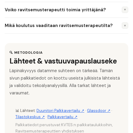
ravitsemusneuvoja. Ravitsemusterapeutti voi myös toimia
Kyllä, ravitsemuspalveluiden kysyntä kasvaa jatkuvasti.
Voiko ravitsemusterapeutti toimia yrittäjänä?
▼
terveydenhuollossa ja saada Kela-korvauksia.
Erityisesti diabeteksen, ylipainon ja syömishäiriöiden hoitoon
erikoistuneet terapeutit ovat kysyttyjä. Työvoimapula on
Kyllä, yksityisellä vastaanotolla tuntihinta on tyypillisesti 80–
Mikä koulutus vaaditaan ravitsemusterapeutilta?
▼
kohtalainen julkisella sektorilla.
130 €/h. Kelan korvaaman ravitsemusterapian kautta
asiakaskunta on laaja. Yrittäjän bruttoansiot ovat tyypillisesti
Ravitsemusterapeutin ammattinimike edellyttää Valviran
3 000–5 000 €/kk.
laillistusta, joka vaatii ylemmän korkeakoulututkinnon
(maisteri) ravitsemustieteissä. Tutkinnon voi suorittaa
🔍 METODOLOGIA
Lähteet & vastuuvapauslauseke
Helsingin yliopistossa tai Itä-Suomen yliopistossa.
Läpinäkyvyys datamme suhteen on tärkeää. Tämän
sivun palkkatiedot on koottu useista julkisista lähteistä
ja validoitu tekoälyanalyysillä. Alla tarkat lähteet ja
varaumat.
📊 Lähteet:
Duunitori Palkkavertailu ↗
·
Glassdoor ↗
·
Tilastokeskus ↗
·
Palkkavertailu ↗
Palkkatiedot perustuvat KVTES:n palkkataulukkoihin,
Ravitsemusterapeuttien yhdistyksen