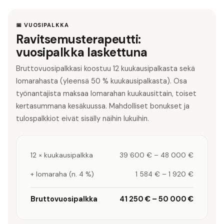
📅 VUOSIPALKKA
Ravitsemusterapeutti:
vuosipalkka laskettuna
Bruttovuosipalkkasi koostuu 12 kuukausipalkasta sekä
lomarahasta (yleensä 50 % kuukausipalkasta). Osa
työnantajista maksaa lomarahan kuukausittain, toiset
kertasummana kesäkuussa. Mahdolliset bonukset ja
tulospalkkiot eivät sisälly näihin lukuihin.
12 × kuukausipalkka
39 600 €
–
48 000 €
+ lomaraha (n. 4 %)
1 584 €
–
1 920 €
Bruttovuosipalkka
41 250 €
–
50 000 €