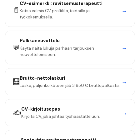
CV-esimerkki:
ravitsemusterapeutti
📄
→
Katso valmis CV profiililla, taidoilla ja
työkokemuksella.
Palkkaneuvottelu
💬
→
Käytä näitä lukuja parhaan tarjouksen
neuvottelemiseen.
Brutto-nettolaskuri
🧮
→
Laske, paljonko käteen jää
3 650 €
bruttopalkasta.
CV-kirjoitusopas
✍️
→
Kirjoita CV, joka johtaa työhaastatteluun.