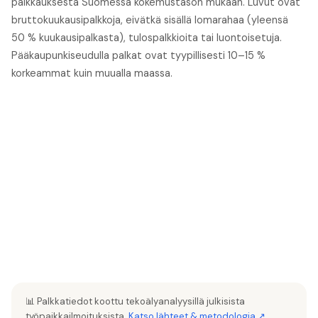
palkkauksesta Suomessa kokemustason mukaan. Luvut ovat
bruttokuukausipalkkoja, eivätkä sisällä lomarahaa (yleensä
50 % kuukausipalkasta), tulospalkkioita tai luontoisetuja.
Pääkaupunkiseudulla palkat ovat tyypillisesti 10–15 %
korkeammat kuin muualla maassa.
📊 Palkkatiedot koottu tekoälyanalyysillä julkisista
työpaikkailmoituksista.
Katso lähteet & metodologia ↗