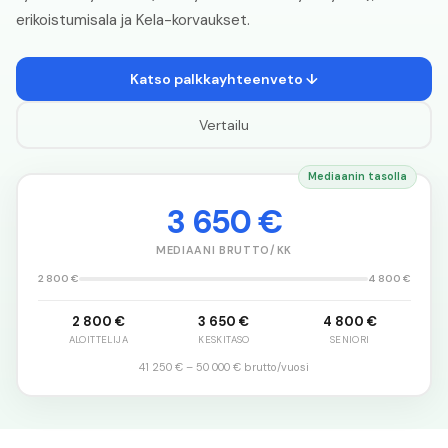
erikoistumisala ja Kela-korvaukset.
Katso palkkayhteenveto ↓
Vertailu
Mediaanin tasolla
3 650 €
MEDIAANI BRUTTO/KK
2 800 €
4 800 €
2 800 €
3 650 €
4 800 €
ALOITTELIJA
KESKITASO
SENIORI
41 250 €
–
50 000 €
brutto/vuosi