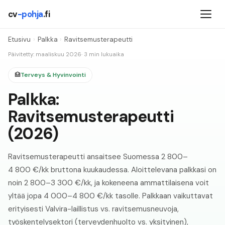
cv
-pohja
.fi
Etusivu
›
Palkka
›
Ravitsemusterapeutti
Päivitetty: maaliskuu
2026
· 3 min lukuaika
🏥
Terveys & Hyvinvointi
Palkka:
Ravitsemusterapeutti
(
2026
)
Ravitsemusterapeutti ansaitsee Suomessa 2 800–
4 800 €/kk bruttona kuukaudessa. Aloittelevana palkkasi on
noin 2 800–3 300 €/kk, ja kokeneena ammattilaisena voit
yltää jopa 4 000–4 800 €/kk tasolle. Palkkaan vaikuttavat
erityisesti Valvira-laillistus vs. ravitsemusneuvoja,
työskentelysektori (terveydenhuolto vs. yksityinen),