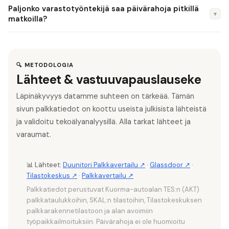
Kyllä, pääkaupunkiseudulla (Helsinki, Espoo, Vantaa)
varastotyöntekijä 2 900–3 400 €/kk. Erikoisosaaminen ja
Paljonko varastotyöntekijä saa päivärahoja pitkillä
varastotyöntekijä ansaitsee tyypillisesti 10–15 % enemmän
▼
johtamisvastuu voivat nostaa palkkaa entisestään.
matkoilla?
kuin muualla Suomessa. Toisaalta myös elinkustannukset
Verovapaa kotimaan kokopäiväraha on noin 51 €/päivä ja
ovat pääkaupunkiseudulla korkeammat.
osapäiväraha noin 24 €/päivä. Pitkän matkan työssä
päivärahat voivat tuoda 500–1 200 €/kk verovapaasti.
🔍 METODOLOGIA
Lähteet & vastuuvapauslauseke
Ulkomaan päivärahat ovat maakohtaisesti korkeammat.
Läpinäkyvyys datamme suhteen on tärkeää. Tämän
sivun palkkatiedot on koottu useista julkisista lähteistä
ja validoitu tekoälyanalyysillä. Alla tarkat lähteet ja
varaumat.
📊 Lähteet:
Duunitori Palkkavertailu ↗
·
Glassdoor ↗
·
Tilastokeskus ↗
·
Palkkavertailu ↗
Palkkatiedot perustuvat Kuorma-autoalan TES:n (AKT)
palkkataulukkoihin, SKAL:n tilastoihin, Tilastokeskuksen
palkkarakennetilastoon ja alan avoimiin
työpaikkailmoituksiin. Päivärahoja ei ole huomioitu