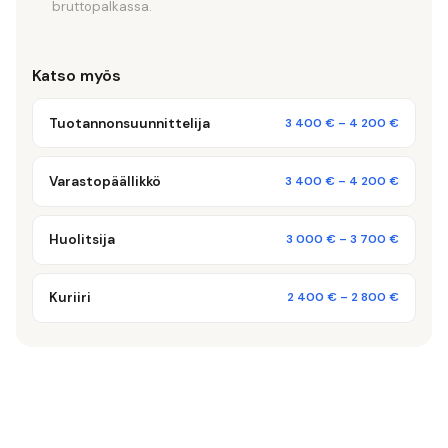
bruttopalkassa.
Katso myös
Tuotannonsuunnittelija
3 400 €
–
4 200 €
Varastopäällikkö
3 400 €
–
4 200 €
Huolitsija
3 000 €
–
3 700 €
Kuriiri
2 400 €
–
2 800 €