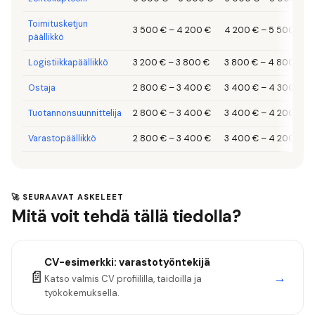
Toimitusketjun
3 500 €
–
4 200 €
4 200 €
–
5 500 €
päällikkö
Logistiikkapäällikkö
3 200 €
–
3 800 €
3 800 €
–
4 800 €
Ostaja
2 800 €
–
3 400 €
3 400 €
–
4 300 €
Tuotannonsuunnittelija
2 800 €
–
3 400 €
3 400 €
–
4 200 €
Varastopäällikkö
2 800 €
–
3 400 €
3 400 €
–
4 200 €
🚀 SEURAAVAT ASKELEET
Mitä voit tehdä tällä tiedolla?
CV-esimerkki:
varastotyöntekijä
📄
→
Katso valmis CV profiililla, taidoilla ja
työkokemuksella.