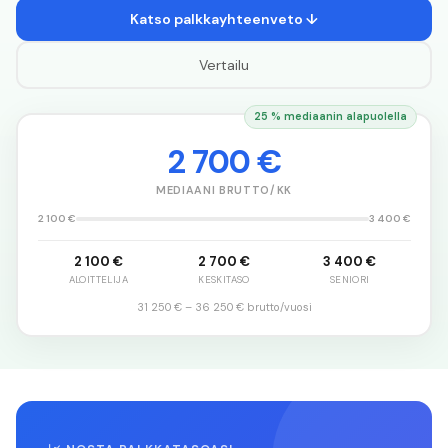
Katso palkkayhteenveto ↓
Vertailu
25 % mediaanin alapuolella
2 700 €
MEDIAANI BRUTTO/KK
2 100 €
3 400 €
2 100 €
2 700 €
3 400 €
ALOITTELIJA
KESKITASO
SENIORI
31 250 €
–
36 250 €
brutto/vuosi