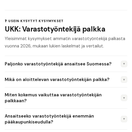
❓ USEIN KYSYTYT KYSYMYKSET
UKK: Varastotyöntekijä palkka
Yleisimmät kysymykset ammatin varastotyöntekijä palkasta
vuonna 2026, mukaan lukien laskelmat ja vertailut.
Paljonko varastotyöntekijä ansaitsee Suomessa?
▼
Varastotyöntekijä ansaitsee Suomessa keskimäärin 2 100–
Mikä on aloittelevan varastotyöntekijän palkka?
▼
3 400 €/kk bruttona riippuen kokemuksesta,
erikoistumisesta ja työnantajasta. Aloitteleva
Aloittelevan varastotyöntekijän palkka on Suomessa
Miten kokemus vaikuttaa varastotyöntekijän
varastotyöntekijä ansaitsee noin 2 100–2 500 €/kk, kun taas
tyypillisesti 2 100–2 500 €/kk bruttona kuukaudessa.
▼
palkkaan?
kokenut ammattilainen voi yltää 2 900–3 400 €/kk tasolle.
Pääkaupunkiseudulla palkka on yleensä 5–10 % korkeampi kuin
Kokemus vaikuttaa merkittävästi palkkatasoon. Aloittava
muualla Suomessa.
Ansaitseeko varastotyöntekijä enemmän
varastotyöntekijä ansaitsee noin 2 100–2 500 €/kk,
▼
pääkaupunkiseudulla?
keskitason ammattilainen 2 500–2 900 €/kk ja kokenut