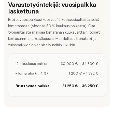
Varastotyöntekijä: vuosipalkka
laskettuna
Bruttovuosipalkkasi koostuu 12 kuukausipalkasta sekä
lomarahasta (yleensä 50 % kuukausipalkasta). Osa
työnantajista maksaa lomarahan kuukausittain, toiset
kertasummana kesäkuussa. Mahdolliset bonukset ja
tulospalkkiot eivät sisälly näihin lukuihin.
12 × kuukausipalkka
30 000 €
–
34 800 €
+ lomaraha (n. 4 %)
1 200 €
–
1 392 €
Bruttovuosipalkka
31 250 €
–
36 250 €