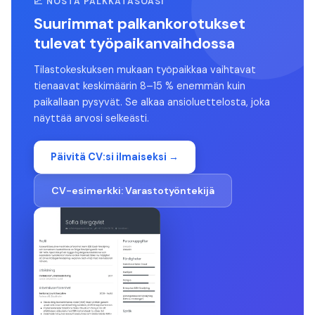
📈 NOSTA PALKKATASOASI
Suurimmat palkankorotukset
tulevat työpaikanvaihdossa
Tilastokeskuksen mukaan työpaikkaa vaihtavat
tienaavat keskimäärin 8–15 % enemmän kuin
paikallaan pysyvät. Se alkaa ansioluettelosta, joka
näyttää arvosi selkeästi.
Päivitä CV:si ilmaiseksi →
CV-esimerkki:
Varastotyöntekijä