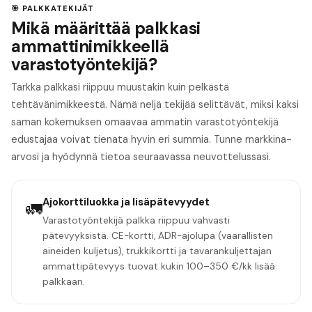
🎯 PALKKATEKIJÄT
Mikä määrittää palkkasi
ammattinimikkeellä
varastotyöntekijä?
Tarkka palkkasi riippuu muustakin kuin pelkästä
tehtävänimikkeestä. Nämä neljä tekijää selittävät, miksi kaksi
saman kokemuksen omaavaa ammatin varastotyöntekijä
edustajaa voivat tienata hyvin eri summia. Tunne markkina-
arvosi ja hyödynnä tietoa seuraavassa neuvottelussasi.
Ajokorttiluokka ja lisäpätevyydet
🚛
Varastotyöntekijä palkka riippuu vahvasti
pätevyyksistä. CE-kortti, ADR-ajolupa (vaarallisten
aineiden kuljetus), trukkikortti ja tavarankuljettajan
ammattipätevyys tuovat kukin 100–350 €/kk lisää
palkkaan.