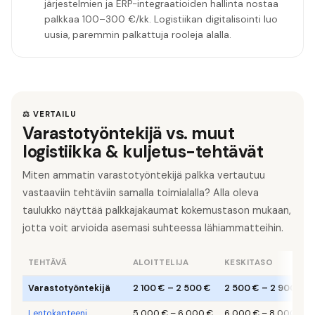
järjestelmien ja ERP-integraatioiden hallinta nostaa
palkkaa 100–300 €/kk. Logistiikan digitalisointi luo
uusia, paremmin palkattuja rooleja alalla.
⚖️ VERTAILU
Varastotyöntekijä vs. muut
logistiikka & kuljetus-tehtävät
Miten ammatin varastotyöntekijä palkka vertautuu
vastaaviin tehtäviin samalla toimialalla? Alla oleva
taulukko näyttää palkkajakaumat kokemustason mukaan,
jotta voit arvioida asemasi suhteessa lähiammatteihin.
TEHTÄVÄ
ALOITTELIJA
KESKITASO
Varastotyöntekijä
2 100 €
–
2 500 €
2 500 €
–
2 900 €
Lentokapteeni
5 000 €
–
6 000 €
6 000 €
–
8 000 €