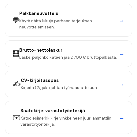
Palkkaneuvottelu
💬
→
Käytä näitä lukuja parhaan tarjouksen
neuvottelemiseen.
Brutto-nettolaskuri
🧮
→
Laske, paljonko käteen jää
2 700 €
bruttopalkasta.
CV-kirjoitusopas
✍️
→
Kirjoita CV, joka johtaa työhaastatteluun.
Saatekirje:
varastotyöntekijä
✉️
→
Katso esimerkkikirje vinkkeineen juuri ammattiin
varastotyöntekijä
.