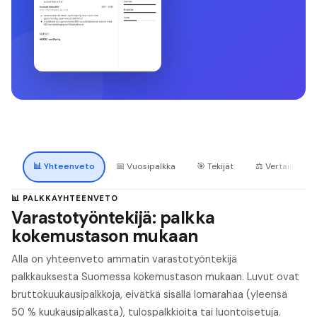
📊
Yhteenveto
📅
Vuosipalkka
🎯
Tekijät
⚖️
Vertailu
📊 PALKKAYHTEENVETO
Varastotyöntekijä: palkka
kokemustason mukaan
Alla on yhteenveto ammatin varastotyöntekijä
palkkauksesta Suomessa kokemustason mukaan. Luvut ovat
bruttokuukausipalkkoja, eivätkä sisällä lomarahaa (yleensä
50 % kuukausipalkasta), tulospalkkioita tai luontoisetuja.