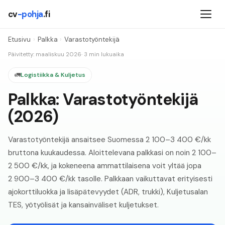
cv
-pohja
.fi
Etusivu
›
Palkka
›
Varastotyöntekijä
Päivitetty: maaliskuu
2026
· 3 min lukuaika
🚛
Logistiikka & Kuljetus
Palkka:
Varastotyöntekijä
(
2026
)
Varastotyöntekijä ansaitsee Suomessa 2 100–3 400 €/kk
bruttona kuukaudessa. Aloittelevana palkkasi on noin 2 100–
2 500 €/kk, ja kokeneena ammattilaisena voit yltää jopa
2 900–3 400 €/kk tasolle. Palkkaan vaikuttavat erityisesti
ajokorttiluokka ja lisäpätevyydet (ADR, trukki), Kuljetusalan
TES, yötyölisät ja kansainväliset kuljetukset.