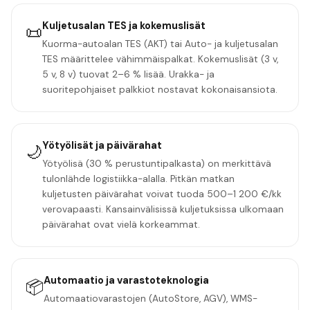
Kuljetusalan TES ja kokemuslisät
📜
Kuorma-autoalan TES (AKT) tai Auto- ja kuljetusalan
TES määrittelee vähimmäispalkat. Kokemuslisät (3 v,
5 v, 8 v) tuovat 2–6 % lisää. Urakka- ja
suoritepohjaiset palkkiot nostavat kokonaisansiota.
Yötyölisät ja päivärahat
🌙
Yötyölisä (30 % perustuntipalkasta) on merkittävä
tulonlähde logistiikka-alalla. Pitkän matkan
kuljetusten päivärahat voivat tuoda 500–1 200 €/kk
verovapaasti. Kansainvälisissä kuljetuksissa ulkomaan
päivärahat ovat vielä korkeammat.
Automaatio ja varastoteknologia
📦
Automaatiovarastojen (AutoStore, AGV), WMS-