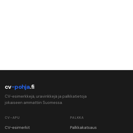
cv
-pohja
.fi
CV-esimerkkejä, uravinkkejä ja palkkatietoja
jokaiseen ammattiin Suomessa.
CV-APU
PALKKA
CV-esimerkit
Palkkakatsaus