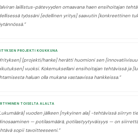
alviran laillistus-pätevyyden omaavana haen ensihoitajan tehtä
ellisessä työssäni [edellinen yritys] saavutin [konkreettinen tu
äytännössä.
”
RITYKSEN PROJEKTI KOUKKUNA
Yrityksen] [projekti/hanke] herätti huomioni sen [innovatiivisu
ikutuksen] vuoksi. Kokemuksellani ensihoitajan tehtävissä ja [
htamisesta haluan olla mukana vastaavissa hankkeissa.
”
IRTYMINEN TOISELTA ALALTA
Lukumäärä] vuoden jälkeen [nykyinen ala] -tehtävissä siirryn tie
inosaaminen — potilasmäärä, potilastyytyväisyys — on siirrettäv
htävä sopii tavoitteeseeni.
”