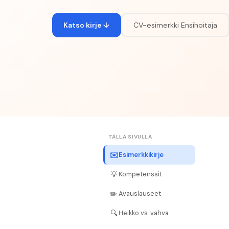
Katso kirje ↓
CV-esimerkki
Ensihoitaja
TÄLLÄ SIVULLA
✉️
Esimerkkikirje
💡
Kompetenssit
✏️
Avauslauseet
🔍
Heikko vs. vahva