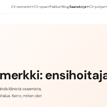
CV-esimerkit
CV-opas
Palkka
Blogi
Saatekirje
CV-pohjat
merkki: ensihoitaj
ähdä kliinistä osaamista,
halua. Kerro, miten olet