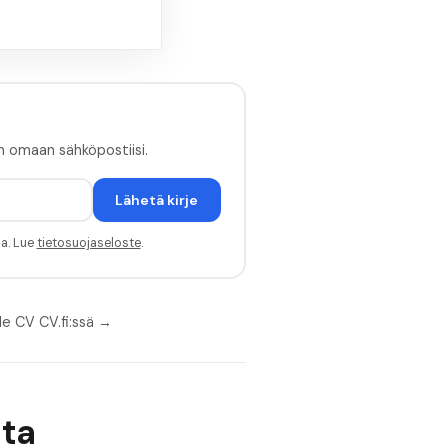
n omaan sähköpostiisi.
Lähetä kirje
sa. Lue
tietosuojaseloste
.
le CV CV.fi:ssä →
ita