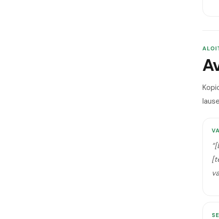
ALOI
Av
Kopi
lause
V
“
[
[t
v
SE