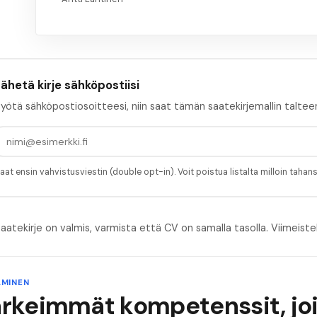
ähetä kirje sähköpostiisi
yötä sähköpostiosoitteesi, niin saat tämän saatekirjemallin taltee
aat ensin vahvistusviestin (double opt-in). Voit poistua listalta milloin tahan
aatekirje on valmis, varmista että CV on samalla tasolla.
Viimeiste
MINEN
ärkeimmät kompetenssit, jo