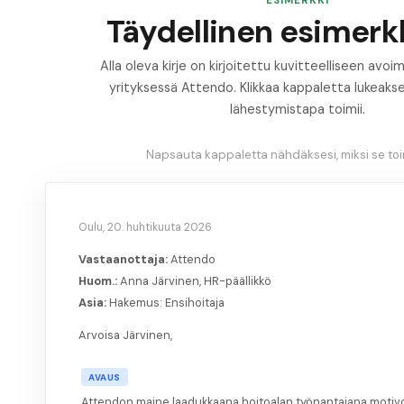
ESIMERKKI
Täydellinen esimerkk
Alla oleva kirje on kirjoitettu kuvitteelliseen av
yrityksessä Attendo. Klikkaa kappaletta lukeakse
lähestymistapa toimii.
Napsauta kappaletta nähdäksesi, miksi se toim
Oulu, 20. huhtikuuta 2026
Vastaanottaja:
Attendo
Huom.:
Anna Järvinen, HR-päällikkö
Asia:
Hakemus: Ensihoitaja
Arvoisa Järvinen,
AVAUS
Attendon maine laadukkaana hoitoalan työnantajana motiv