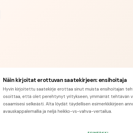
Näin kirjoitat erottuvan saatekirjeen: ensihoitaja
Hyvin kirjoitettu saatekirje erottaa sinut muista ensihoitajan te
osoittaa, että olet perehtynyt yritykseen, ymmärrät tehtävän va
osaamisesi selkeästi. Alta löydät täydellisen esimerkkikirjeen anno
avauskappalemallia ja neljä heikko-vs-vahva-vertailua.