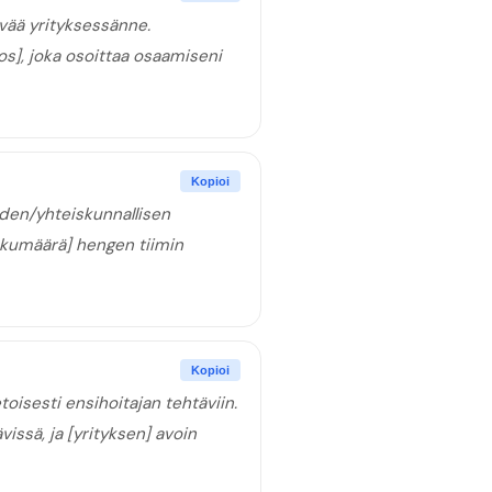
vää yrityksessänne.
los], joka osoittaa osaamiseni
Kopioi
uden/yhteiskunnallisen
lukumäärä] hengen tiimin
Kopioi
toisesti ensihoitajan tehtäviin.
issä, ja [yrityksen] avoin