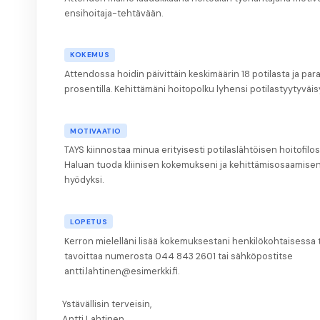
ensihoitaja-tehtävään.
KOKEMUS
Attendossa hoidin päivittäin keskimäärin 18 potilasta ja par
prosentilla. Kehittämäni hoitopolku lyhensi potilastyytyväis
MOTIVAATIO
TAYS kiinnostaa minua erityisesti potilaslähtöisen hoitofilo
Haluan tuoda kliinisen kokemukseni ja kehittämisosaamisen
hyödyksi.
LOPETUS
Kerron mielelläni lisää kokemuksestani henkilökohtaisessa
tavoittaa numerosta 044 843 2601 tai sähköpostitse
antti.lahtinen@esimerkki.fi.
Ystävällisin terveisin,
Antti Lahtinen