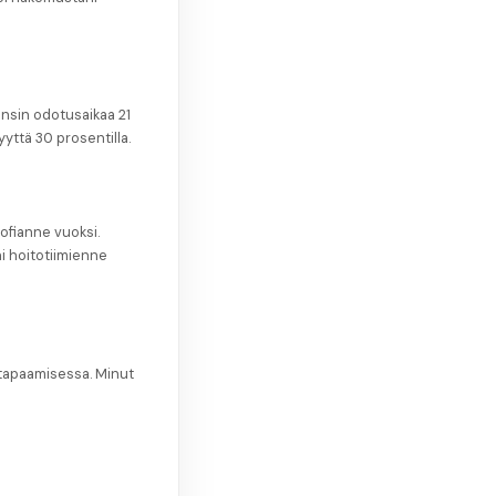
ansin odotusaikaa 21
yyttä 30 prosentilla.
sofianne vuoksi.
i hoitotiimienne
 tapaamisessa. Minut