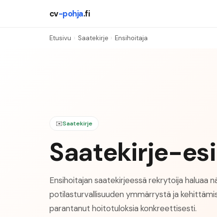
cv
-pohja
.fi
Etusivu
›
Saatekirje
›
Ensihoitaja
✉️
Saatekirje
Saatekirje-esi
Ensihoitajan saatekirjeessä rekrytoija haluaa n
potilasturvallisuuden ymmärrystä ja kehittämis
parantanut hoitotuloksia konkreettisesti.