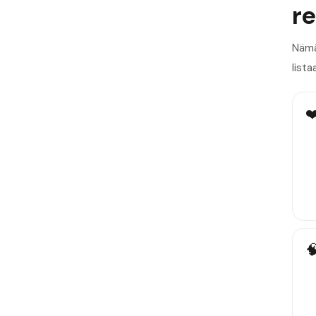
re
Nämä
lista
❤
