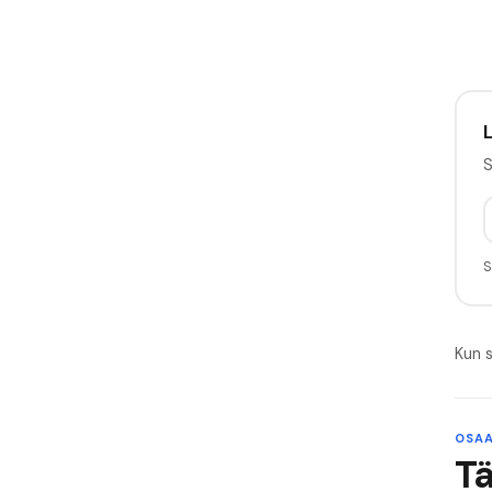
L
S
S
Kun s
OSAA
T