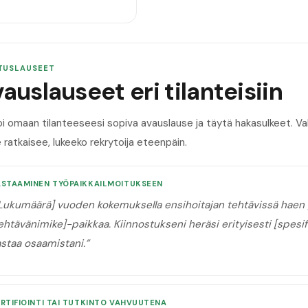
TUSLAUSEET
auslauseet eri tilanteisiin
oi omaan tilanteeseesi sopiva avauslause ja täytä hakasulkeet. 
 ratkaisee, lukeeko rekrytoija eteenpäin.
ASTAAMINEN TYÖPAIKKAILMOITUKSEEN
Lukumäärä] vuoden kokemuksella ensihoitajan tehtävissä haen [
ehtävänimike]-paikkaa. Kiinnostukseni heräsi erityisesti [spesifi
astaa osaamistani.
”
RTIFIOINTI TAI TUTKINTO VAHVUUTENA