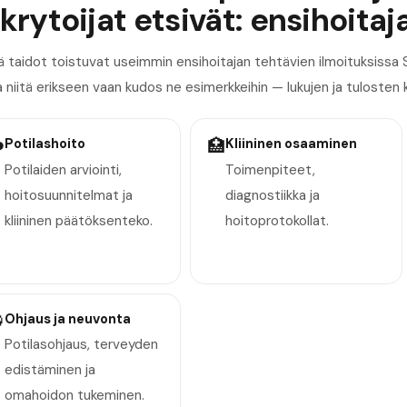
krytoijat etsivät: ensihoitaj
 taidot toistuvat useimmin ensihoitajan tehtävien ilmoituksissa
a niitä erikseen vaan kudos ne esimerkkeihin — lukujen ja tulosten 
️
Potilashoito
🏥
Kliininen osaaminen
Potilaiden arviointi,
Toimenpiteet,
hoitosuunnitelmat ja
diagnostiikka ja
kliininen päätöksenteko.
hoitoprotokollat.

Ohjaus ja neuvonta
Potilasohjaus, terveyden
edistäminen ja
omahoidon tukeminen.