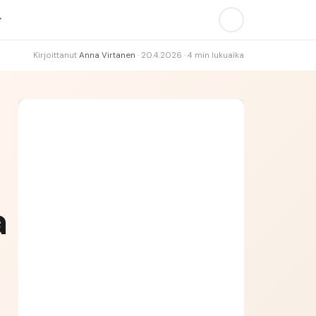
Kirjoittanut
Anna Virtanen
·
20.4.2026
·
4
min lukuaika
Vast.:
Huom.:
Asia:
Hakemus: Ensihoitaja
AVAUS
a
KOKEMUS
MOTIVAATIO
LOPETUS