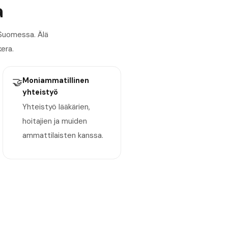
a
 Suomessa. Älä
kera.
🤝
Moniammatillinen
yhteistyö
Yhteistyö lääkärien,
hoitajien ja muiden
ammattilaisten kanssa.