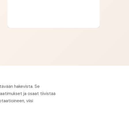
htävään hakevista. Se
atimukset ja osaat tiivistää
taatioineen, viisi