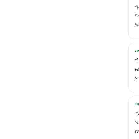
“
V
Ed
k
Y
“
[
va
jo
SI
“
[
Yd
te