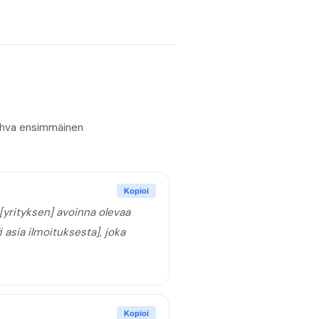
Vahva ensimmäinen
Kopioi
yrityksen] avoinna olevaa
 asia ilmoituksesta], joka
Kopioi