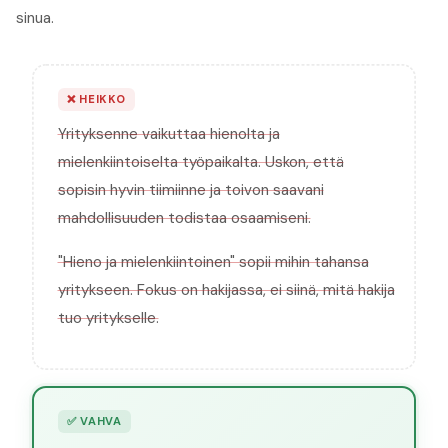
sinua.
❌
HEIKKO
Yrityksenne vaikuttaa hienolta ja
mielenkiintoiselta työpaikalta. Uskon, että
sopisin hyvin tiimiinne ja toivon saavani
mahdollisuuden todistaa osaamiseni.
"Hieno ja mielenkiintoinen" sopii mihin tahansa
yritykseen. Fokus on hakijassa, ei siinä, mitä hakija
tuo yritykselle.
✅
VAHVA