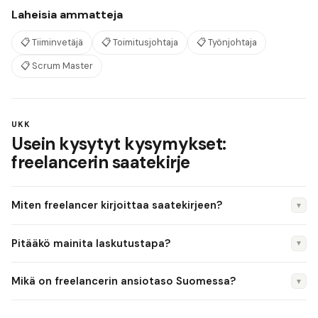
Laheisia ammatteja
📋
Tiiminvetäjä
📋
Toimitusjohtaja
📋
Työnjohtaja
📋
Scrum Master
UKK
Usein kysytyt kysymykset:
freelancerin saatekirje
Miten freelancer kirjoittaa saatekirjeen?
▼
Keskity asiakasprojektien tuloksiin ja osoita, miten osaamisesi
Pitääkö mainita laskutustapa?
▼
hyödyttää yritystä. Mainitse asiakasmäärä ja konkreettisia
tuloksia.
Ei saatekirjeessä. Se on sopimuskysymys. Keskity
Mikä on freelancerin ansiotaso Suomessa?
▼
ammattitaitoosi ja tuloksiisi.
Freelancerin ansiot vaihtelevat paljon: 3 000–8 000 €/kk