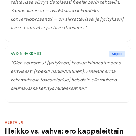
tehtävissä siirryn tietoisesti freelancerin tehtäviin.
Ydinosaaminen — asiakkaiden lukumäärä,
konversioprosentti — on siirrettävissä, ja [yrityksen]
avoin tehtävä sopii tavoitteeseeni.
”
AVOIN HAKEMUS
Kopioi
“
Olen seurannut [yrityksen] kasvua kiinnostuneena,
erityisesti [spesifi hanke/uutinen]. Freelancerina
kokemuksella [osaamisalue] haluaisin olla mukana
seuraavassa kehitysvaiheessanne.
”
VERTAILU
Heikko vs. vahva: ero kappaleittain