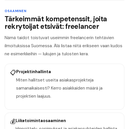
OSAAMINEN
Tärkeimmät kompetenssit, joita
rekrytoijat etsivät: freelancer
Nämä taidot toistuvat useimmin freelancerin tehtävien
ilmoituksissa Suomessa. Älä listaa niitä erikseen vaan kudos
ne esimerkkeihin — lukujen ja tulosten kera.
📋
Projektinhallinta
Miten hallitset useita asiakasprojekteja
samanaikaisesti? Kerro asiakkaiden määrä ja
projektien laajuus.
💰
Liiketoimintaosaaminen
Hinnoittelu, sopimukset ja asiakassuhteiden hallinta.