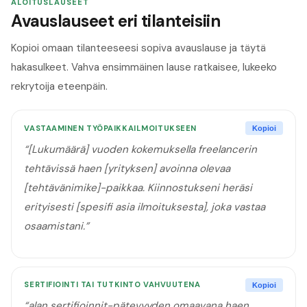
ALOITUSLAUSEET
Avauslauseet eri tilanteisiin
Kopioi omaan tilanteeseesi sopiva avauslause ja täytä
hakasulkeet. Vahva ensimmäinen lause ratkaisee, lukeeko
rekrytoija eteenpäin.
VASTAAMINEN TYÖPAIKKAILMOITUKSEEN
Kopioi
“
[Lukumäärä] vuoden kokemuksella freelancerin
tehtävissä haen [yrityksen] avoinna olevaa
[tehtävänimike]-paikkaa. Kiinnostukseni heräsi
erityisesti [spesifi asia ilmoituksesta], joka vastaa
osaamistani.
”
SERTIFIOINTI TAI TUTKINTO VAHVUUTENA
Kopioi
“
alan sertifioinnit-pätevyyden omaavana haen