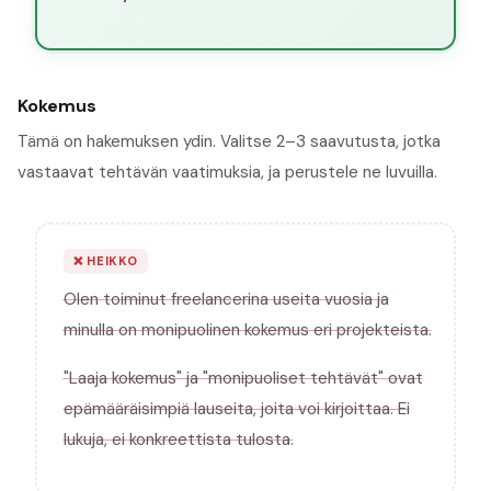
Kokemus
Tämä on hakemuksen ydin. Valitse 2–3 saavutusta, jotka
vastaavat tehtävän vaatimuksia, ja perustele ne luvuilla.
❌
HEIKKO
Olen toiminut freelancerina useita vuosia ja
minulla on monipuolinen kokemus eri projekteista.
"Laaja kokemus" ja "monipuoliset tehtävät" ovat
epämääräisimpiä lauseita, joita voi kirjoittaa. Ei
lukuja, ei konkreettista tulosta.