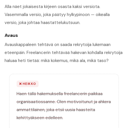
Alla näet jokaisesta kirjeen osasta kaksi versiota.
Vasemmalla versio, joka päätyy hylkypinoon — oikealla
versio, joka johtaa haastattelukutsuun.
Avaus
Avauskappaleen tehtävä on saada rekrytoija lukemaan
eteenpäin. Freelancerin tehtävää hakevan kohdalla rekrytoija
haluaa heti tietää: mikä kokemus, mikä ala, mikä taso?
❌
HEIKKO
Haen tällä hakemuksella freelancerin paikkaa
organisaatiossanne. Olen motivoitunut ja ahkera
ammattilainen, joka etsii uusia haasteita
kehittyäkseen edelleen.