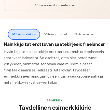
CV-esimerkki
Freelancer
✉️
Esimerkkikirje
💡
Kompetenssit
✏️
Avauslauseet
🔍
H
Näin kirjoitat erottuvan saatekirjeen: freelancer
Hyvin kirjoitettu saatekirje erottaa sinut muista freelancerin
tehtävään hakevista. Se osoittaa, että olet perehtynyt
yritykseen, ymmärrät tehtävän vaatimukset ja osaat
tiivistää osaamisesi selkeästi. Alta löydät täydellisen
esimerkkikirjeen annotaatioineen, viisi avauskappalemallia ja
neljä heikko-vs-vahva-vertailua.
ESIMERKKI
Täydellinen esimerkkikirje