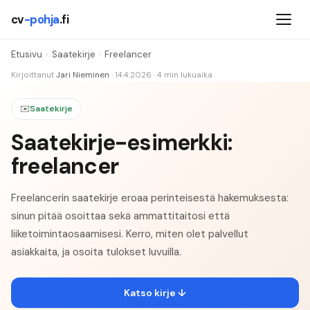
cv
-pohja
.fi
Etusivu
›
Saatekirje
›
Freelancer
Kirjoittanut
Jari Nieminen
·
14.4.2026
·
4
min lukuaika
✉️
Saatekirje
Saatekirje-esimerkki:
freelancer
Freelancerin saatekirje eroaa perinteisestä hakemuksesta:
sinun pitää osoittaa sekä ammattitaitosi että
liiketoimintaosaamisesi. Kerro, miten olet palvellut
asiakkaita, ja osoita tulokset luvuilla.
Katso kirje ↓