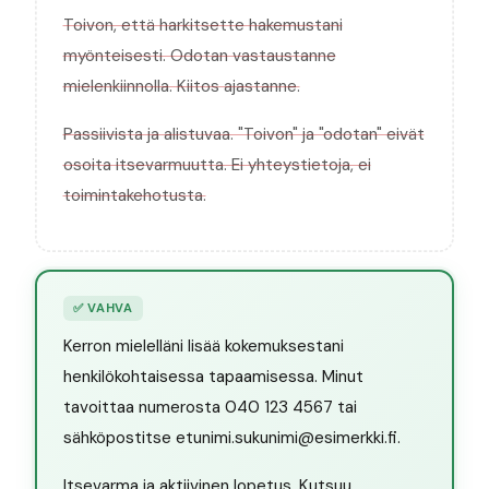
Toivon, että harkitsette hakemustani
myönteisesti. Odotan vastaustanne
mielenkiinnolla. Kiitos ajastanne.
Passiivista ja alistuvaa. "Toivon" ja "odotan" eivät
osoita itsevarmuutta. Ei yhteystietoja, ei
toimintakehotusta.
✅
VAHVA
Kerron mielelläni lisää kokemuksestani
henkilökohtaisessa tapaamisessa. Minut
tavoittaa numerosta 040 123 4567 tai
sähköpostitse etunimi.sukunimi@esimerkki.fi.
Itsevarma ja aktiivinen lopetus. Kutsuu