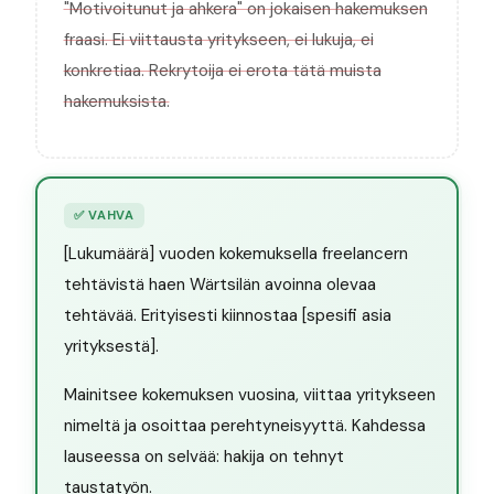
"Motivoitunut ja ahkera" on jokaisen hakemuksen
fraasi. Ei viittausta yritykseen, ei lukuja, ei
konkretiaa. Rekrytoija ei erota tätä muista
hakemuksista.
✅
VAHVA
[Lukumäärä] vuoden kokemuksella freelancern
tehtävistä haen Wärtsilän avoinna olevaa
tehtävää. Erityisesti kiinnostaa [spesifi asia
yrityksestä].
Mainitsee kokemuksen vuosina, viittaa yritykseen
nimeltä ja osoittaa perehtyneisyyttä. Kahdessa
lauseessa on selvää: hakija on tehnyt
taustatyön.