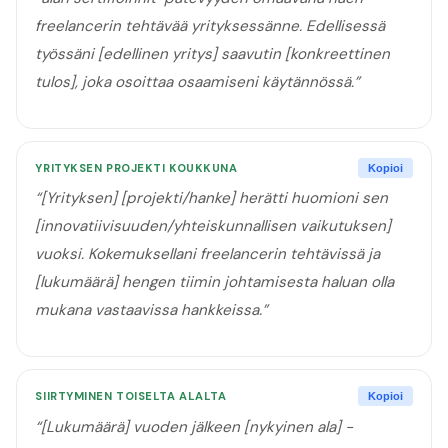
freelancerin tehtävää yrityksessänne. Edellisessä
työssäni [edellinen yritys] saavutin [konkreettinen
tulos], joka osoittaa osaamiseni käytännössä.
”
YRITYKSEN PROJEKTI KOUKKUNA
Kopioi
“
[Yrityksen] [projekti/hanke] herätti huomioni sen
[innovatiivisuuden/yhteiskunnallisen vaikutuksen]
vuoksi. Kokemuksellani freelancerin tehtävissä ja
[lukumäärä] hengen tiimin johtamisesta haluan olla
mukana vastaavissa hankkeissa.
”
SIIRTYMINEN TOISELTA ALALTA
Kopioi
“
[Lukumäärä] vuoden jälkeen [nykyinen ala] -