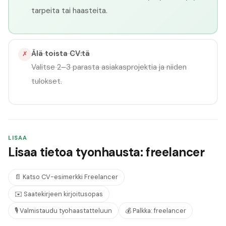
tarpeita tai haasteita.
Älä toista CV:tä
✗
Valitse 2–3 parasta asiakasprojektia ja niiden
tulokset.
LISAA
Lisaa tietoa tyonhausta: freelancer
📄
Katso CV-esimerkki
Freelancer
✉️
Saatekirjeen kirjoitusopas
🎙️
Valmistaudu tyohaastatteluun
💰
Palkka:
freelancer