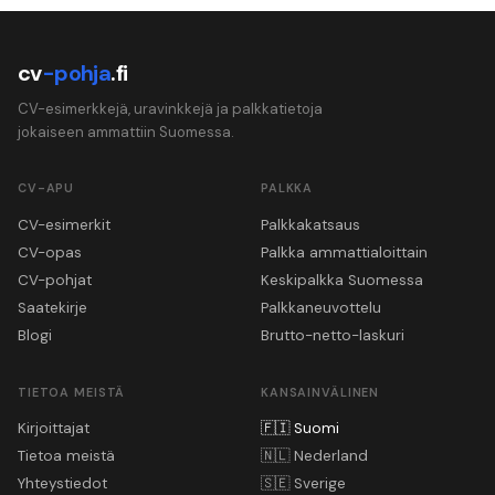
cv
-pohja
.fi
CV-esimerkkejä, uravinkkejä ja palkkatietoja
jokaiseen ammattiin Suomessa.
CV-APU
PALKKA
CV-esimerkit
Palkkakatsaus
CV-opas
Palkka ammattialoittain
CV-pohjat
Keskipalkka Suomessa
Saatekirje
Palkkaneuvottelu
Blogi
Brutto-netto-laskuri
TIETOA MEISTÄ
KANSAINVÄLINEN
Kirjoittajat
🇫🇮
Suomi
Tietoa meistä
🇳🇱
Nederland
Yhteystiedot
🇸🇪
Sverige