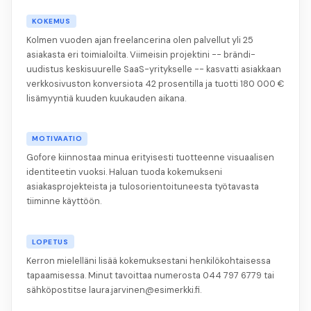
KOKEMUS
Kolmen vuoden ajan freelancerina olen palvellut yli 25
asiakasta eri toimialoilta. Viimeisin projektini -- brändi-
uudistus keskisuurelle SaaS-yritykselle -- kasvatti asiakkaan
verkkosivuston konversiota 42 prosentilla ja tuotti 180 000 €
lisämyyntiä kuuden kuukauden aikana.
MOTIVAATIO
Gofore kiinnostaa minua erityisesti tuotteenne visuaalisen
identiteetin vuoksi. Haluan tuoda kokemukseni
asiakasprojekteista ja tulosorientoituneesta työtavasta
tiiminne käyttöön.
LOPETUS
Kerron mielelläni lisää kokemuksestani henkilökohtaisessa
tapaamisessa. Minut tavoittaa numerosta 044 797 6779 tai
sähköpostitse laura.jarvinen@esimerkki.fi.