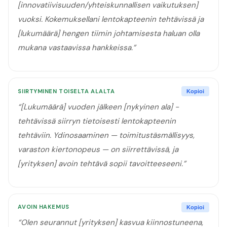
[innovatiivisuuden/yhteiskunnallisen vaikutuksen]
vuoksi. Kokemuksellani lentokapteenin tehtävissä ja
[lukumäärä] hengen tiimin johtamisesta haluan olla
mukana vastaavissa hankkeissa.
”
SIIRTYMINEN TOISELTA ALALTA
Kopioi
“
[Lukumäärä] vuoden jälkeen [nykyinen ala] -
tehtävissä siirryn tietoisesti lentokapteenin
tehtäviin. Ydinosaaminen — toimitustäsmällisyys,
varaston kiertonopeus — on siirrettävissä, ja
[yrityksen] avoin tehtävä sopii tavoitteeseeni.
”
AVOIN HAKEMUS
Kopioi
“
Olen seurannut [yrityksen] kasvua kiinnostuneena,