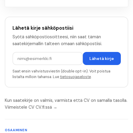
Lähetä kirje sähköpostiisi
Syötä sähköpostiosoitteesi, niin saat tämän
saatekirjemallin talteen omaan sähköpostiisi.
Lähetä kirje
Saat ensin vahvistusviestin (double opt-in). Voit poistua
listalta milloin tahansa. Lue
tietosuojaseloste
.
Kun saatekirje on valmis, varmista että CV on samalla tasolla.
Viimeistele CV CV.fi:ssä →
OSAAMINEN