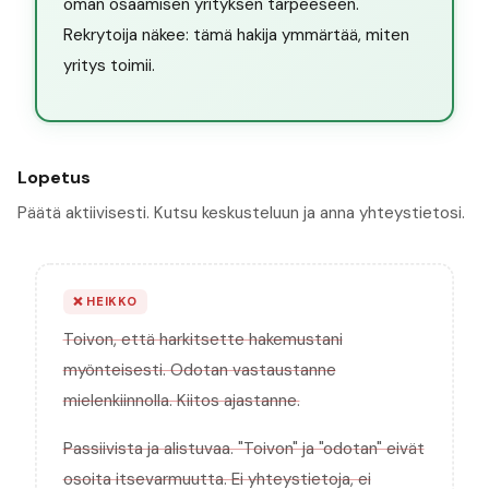
oman osaamisen yrityksen tarpeeseen.
Rekrytoija näkee: tämä hakija ymmärtää, miten
yritys toimii.
Lopetus
Päätä aktiivisesti. Kutsu keskusteluun ja anna yhteystietosi.
❌
HEIKKO
Toivon, että harkitsette hakemustani
myönteisesti. Odotan vastaustanne
mielenkiinnolla. Kiitos ajastanne.
Passiivista ja alistuvaa. "Toivon" ja "odotan" eivät
osoita itsevarmuutta. Ei yhteystietoja, ei