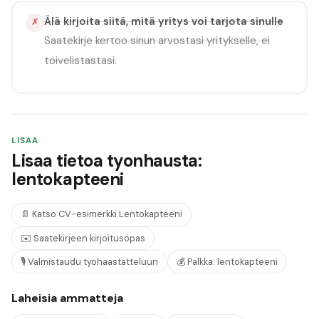
Älä kirjoita siitä, mitä yritys voi tarjota sinulle
✗
Saatekirje kertoo sinun arvostasi yritykselle, ei
toivelistastasi.
LISAA
Lisaa tietoa tyonhausta:
lentokapteeni
📄
Katso CV-esimerkki
Lentokapteeni
✉️
Saatekirjeen kirjoitusopas
🎙️
Valmistaudu tyohaastatteluun
💰
Palkka:
lentokapteeni
Laheisia ammatteja