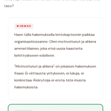
taso?
❌
HEIKKO
Haen tällä hakemuksella lentokapteenin paikkaa
organisaatiossanne. Olen motivoitunut ja ahkera
ammattilainen, joka etsii uusia haasteita
kehittyäkseen edelleen.
"Motivoitunut ja ahkera" on jokaisen hakemuksen
fraasi. Ei viittausta yritykseen, ei lukuja, ei
konkretiaa. Rekrytoija ei erota tätä muista
hakemuksista.