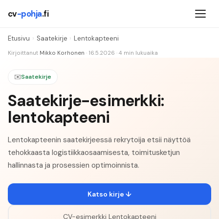
cv
-pohja
.fi
Etusivu
›
Saatekirje
›
Lentokapteeni
Kirjoittanut
Mikko Korhonen
·
16.5.2026
·
4
min lukuaika
✉️
Saatekirje
Saatekirje-esimerkki:
lentokapteeni
Lentokapteenin saatekirjeessä rekrytoija etsii näyttöä
tehokkaasta logistiikkaosaamisesta, toimitusketjun
hallinnasta ja prosessien optimoinnista.
Katso kirje ↓
CV-esimerkki
Lentokapteeni