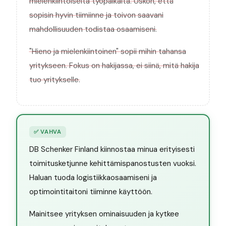
mielenkiintoiselta työpaikalta. Uskon, että
sopisin hyvin tiimiinne ja toivon saavani
mahdollisuuden todistaa osaamiseni.
"Hieno ja mielenkiintoinen" sopii mihin tahansa
yritykseen. Fokus on hakijassa, ei siinä, mitä hakija
tuo yritykselle.
✅
VAHVA
DB Schenker Finland kiinnostaa minua erityisesti
toimitusketjunne kehittämispanostusten vuoksi.
Haluan tuoda logistiikkaosaamiseni ja
optimointitaitoni tiiminne käyttöön.
Mainitsee yrityksen ominaisuuden ja kytkee