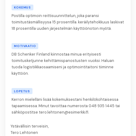
KOKEMUS
Postilla optimoin reittisuunnittelun, joka paransi
toimitustäsmällisyysa 15 prosentilla. keräilytehokkuus laskivat
18 prosentilla uuden järjestelmän käyttöönoton myötä.
MOTIVAATIO
DB Schenker Finland kiinnostaa minua erityisesti
toimitusketjunne kehittämispanostusten vuoksi. Haluan
tuoda logistiikkaosaamiseni ja optimointitaitoni tiiminne
käyttöön.
LOPETUS
Kerron mielelläni lisää kokemuksestani henkilökohtaisessa
tapaamisessa. Minut tavoittaa numerosta 048 935 1445 tai
sähköpostitse tero.lehtonen@esimerkki.fi.
Ystävällisin terveisin,
Tero Lehtonen