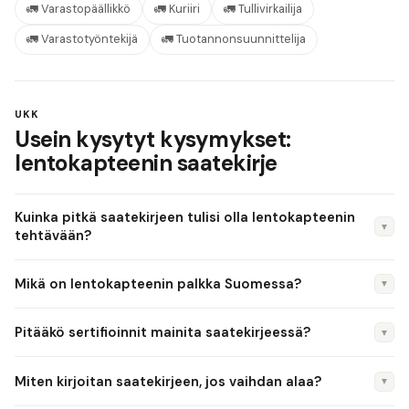
🚛
Varastopäällikkö
🚛
Kuriiri
🚛
Tullivirkailija
🚛
Varastotyöntekijä
🚛
Tuotannonsuunnittelija
UKK
Usein kysytyt kysymykset:
lentokapteenin saatekirje
Kuinka pitkä saatekirjeen tulisi olla lentokapteenin
▼
tehtävään?
Korkeintaan yksi A4-sivu, neljä kappaletta ja 250–350 sanaa.
Mikä on lentokapteenin palkka Suomessa?
▼
Lentokapteenina sinut arvioidaan viestintätaidoistasi --
ytimekkyys on valtti.
Lentokapteenin palkka vaihtelee kokemuksen ja sijainnin
Pitääkö sertifioinnit mainita saatekirjeessä?
▼
mukaan. Duunitorin ja Tilastokeskuksen tietojen perusteella
mediaanipalkka on noin 2 600–4 000 euroa kuukaudessa.
Kyllä, erityisesti jos ne mainitaan ilmoituksessa. ADR ja
Miten kirjoitan saatekirjeen, jos vaihdan alaa?
▼
Pääkaupunkiseudulla palkat ovat tyypillisesti korkeammat.
trukkikortti ovat kovia näyttöjä. Mainitse ne tulosten