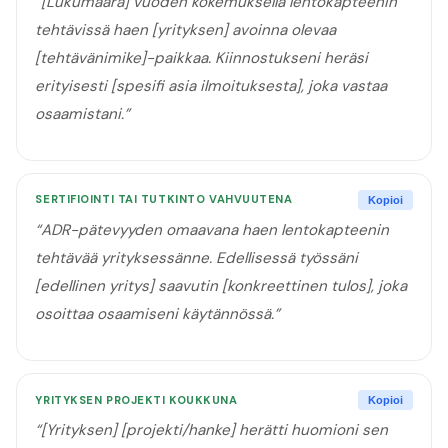
“
[Lukumäärä] vuoden kokemuksella lentokapteenin
tehtävissä haen [yrityksen] avoinna olevaa
[tehtävänimike]-paikkaa. Kiinnostukseni heräsi
erityisesti [spesifi asia ilmoituksesta], joka vastaa
osaamistani.
”
SERTIFIOINTI TAI TUTKINTO VAHVUUTENA
Kopioi
“
ADR-pätevyyden omaavana haen lentokapteenin
tehtävää yrityksessänne. Edellisessä työssäni
[edellinen yritys] saavutin [konkreettinen tulos], joka
osoittaa osaamiseni käytännössä.
”
YRITYKSEN PROJEKTI KOUKKUNA
Kopioi
“
[Yrityksen] [projekti/hanke] herätti huomioni sen