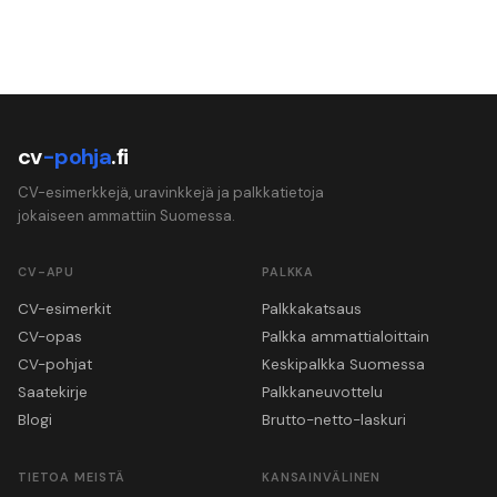
cv
-pohja
.fi
CV-esimerkkejä, uravinkkejä ja palkkatietoja
jokaiseen ammattiin Suomessa.
CV-APU
PALKKA
CV-esimerkit
Palkkakatsaus
CV-opas
Palkka ammattialoittain
CV-pohjat
Keskipalkka Suomessa
Saatekirje
Palkkaneuvottelu
Blogi
Brutto-netto-laskuri
TIETOA MEISTÄ
KANSAINVÄLINEN