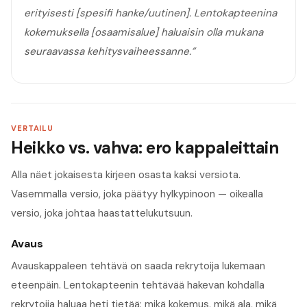
erityisesti [spesifi hanke/uutinen]. Lentokapteenina
kokemuksella [osaamisalue] haluaisin olla mukana
seuraavassa kehitysvaiheessanne.
”
VERTAILU
Heikko vs. vahva: ero kappaleittain
Alla näet jokaisesta kirjeen osasta kaksi versiota.
Vasemmalla versio, joka päätyy hylkypinoon — oikealla
versio, joka johtaa haastattelukutsuun.
Avaus
Avauskappaleen tehtävä on saada rekrytoija lukemaan
eteenpäin. Lentokapteenin tehtävää hakevan kohdalla
rekrytoija haluaa heti tietää: mikä kokemus, mikä ala, mikä