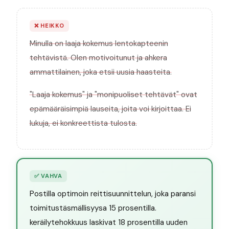
❌
HEIKKO
Minulla on laaja kokemus lentokapteenin
tehtävistä. Olen motivoitunut ja ahkera
ammattilainen, joka etsii uusia haasteita.
"Laaja kokemus" ja "monipuoliset tehtävät" ovat
epämääräisimpiä lauseita, joita voi kirjoittaa. Ei
lukuja, ei konkreettista tulosta.
✅
VAHVA
Postilla optimoin reittisuunnittelun, joka paransi
toimitustäsmällisyysa 15 prosentilla.
keräilytehokkuus laskivat 18 prosentilla uuden