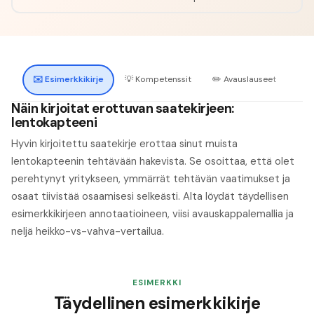
✉️
Esimerkkikirje
💡
Kompetenssit
✏️
Avauslauseet
🔍
H
Näin kirjoitat erottuvan saatekirjeen:
lentokapteeni
Hyvin kirjoitettu saatekirje erottaa sinut muista
lentokapteenin tehtävään hakevista. Se osoittaa, että olet
perehtynyt yritykseen, ymmärrät tehtävän vaatimukset ja
osaat tiivistää osaamisesi selkeästi. Alta löydät täydellisen
esimerkkikirjeen annotaatioineen, viisi avauskappalemallia ja
neljä heikko-vs-vahva-vertailua.
ESIMERKKI
Täydellinen esimerkkikirje