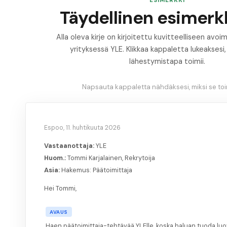
ESIMERKKI
Täydellinen esimerkk
Alla oleva kirje on kirjoitettu kuvitteelliseen av
yrityksessä YLE. Klikkaa kappaletta lukeaksesi
lähestymistapa toimii.
Napsauta kappaletta nähdäksesi, miksi se toim
Espoo, 11. huhtikuuta 2026
Vastaanottaja:
YLE
Huom.:
Tommi Karjalainen, Rekrytoija
Asia:
Hakemus: Päätoimittaja
Hei Tommi,
AVAUS
Haen päätoimittaja-tehtävää YLElle, koska haluan tuoda lu