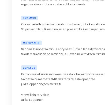
organisaatioon, joka arvostaa rohkeita ideoita.
KOKEMUS
Otavamedialla toteutin brändiuudistuksen, joka kasvatti as
35 prosentilla. julkaisut nousi 28 prosentilla kampanjan lan
MOTIVAATIO
Sanoma kiinnostaa minua erityisesti luovan lähestymistapa
tuoda visuaalisen osaamiseni ja luovan näkemykseni tiimin
LOPETUS
Kerron mielelläni lisää kokemuksestani henkilökohtaisessa
tavoittaa numerosta 040 910 1270 tai sähköpostitse
jukka.leppanen@esimerkki.fi.
Ystävällisin terveisin,
Jukka Leppänen