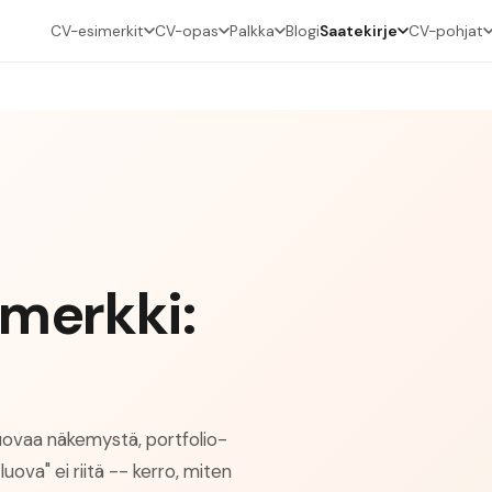
CV-esimerkit
CV-opas
Palkka
Blogi
Saatekirje
CV-pohjat
imerkki:
 luovaa näkemystä, portfolio-
luova" ei riitä -- kerro, miten