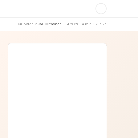
Kirjoittanut
Jari Nieminen
·
11.4.2026
·
4
min lukuaika
Vast.:
Huom.:
Asia:
Hakemus: Päätoimittaja
AVAUS
KOKEMUS
MOTIVAATIO
LOPETUS