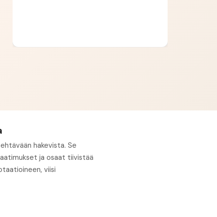
a
 tehtävään hakevista. Se
atimukset ja osaat tiivistää
taatioineen, viisi