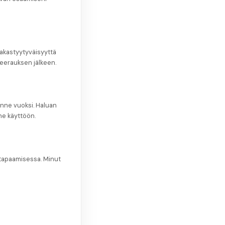
iakastyytyväisyyttä
seerauksen jälkeen.
nne vuoksi. Haluan
ne käyttöön.
 tapaamisessa. Minut