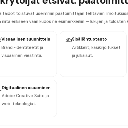
krytoijat etsivät: päätoimit
 taidot toistuvat useimmin päätoimittajan tehtävien ilmoituksis
a niitä erikseen vaan kudos ne esimerkkeihin — lukujen ja tulosten 

Visuaalinen suunnittelu
✍️
Sisällöntuotanto
Brändi-identiteetit ja
Artikkelit, käsikirjoitukset
visuaalinen viestintä.
ja julkaisut.

Digitaalinen osaaminen
Adobe Creative Suite ja
web-teknologiat.