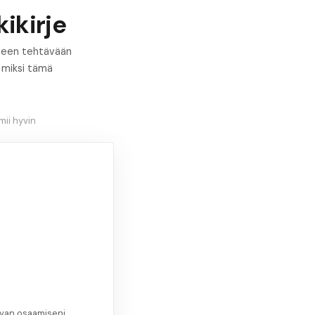
ikirje
oimeen tehtävään
, miksi tämä
ii hyvin
ovan osaamiseni