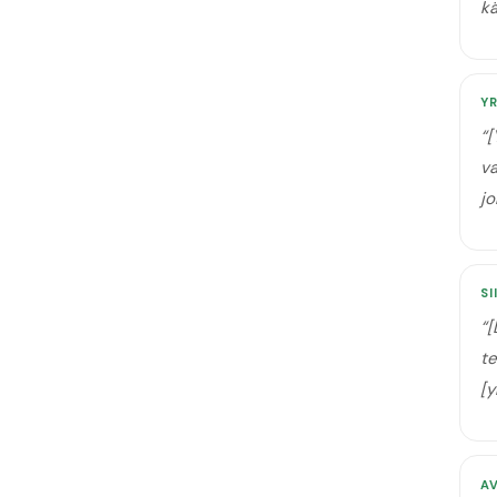
k
Y
“
[
va
jo
SI
“
[
te
[y
A