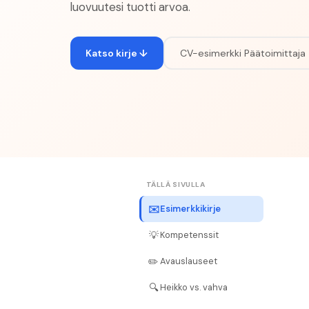
luovuutesi tuotti arvoa.
Katso kirje ↓
CV-esimerkki
Päätoimittaja
TÄLLÄ SIVULLA
✉️
Esimerkkikirje
💡
Kompetenssit
✏️
Avauslauseet
🔍
Heikko vs. vahva