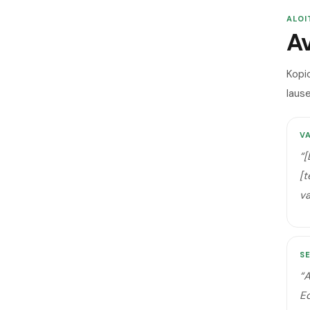
ALOI
Av
Kopi
lause
V
“
[
[t
v
SE
“
A
Ed