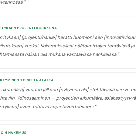
äytännössä.
”
RITYKSEN PROJEKTI KOUKKUNA
Yrityksen] [projekti/hanke] herätti huomioni sen [innovatiivisu
ikutuksen] vuoksi. Kokemuksellani päätoimittajan tehtävissä ja
htamisesta haluan olla mukana vastaavissa hankkeissa.
”
IRTYMINEN TOISELTA ALALTA
Lukumäärä] vuoden jälkeen [nykyinen ala] -tehtävissä siirryn ti
htäviin. Ydinosaaminen — projektien lukumäärä, asiakastyytyväis
rityksen] avoin tehtävä sopii tavoitteeseeni.
”
VOIN HAKEMUS