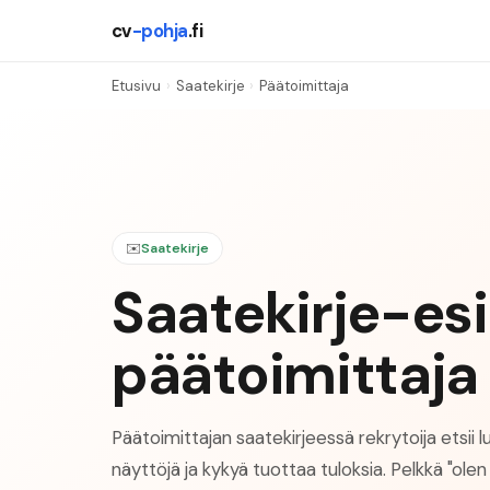
cv
-pohja
.fi
Etusivu
›
Saatekirje
›
Päätoimittaja
✉️
Saatekirje
Saatekirje-es
päätoimittaja
Päätoimittajan saatekirjeessä rekrytoija etsii
näyttöjä ja kykyä tuottaa tuloksia. Pelkkä "olen 