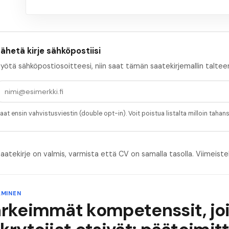
ähetä kirje sähköpostiisi
yötä sähköpostiosoitteesi, niin saat tämän saatekirjemallin taltee
aat ensin vahvistusviestin (double opt-in). Voit poistua listalta milloin tahan
aatekirje on valmis, varmista että CV on samalla tasolla.
Viimeiste
MINEN
ärkeimmät kompetenssit, jo