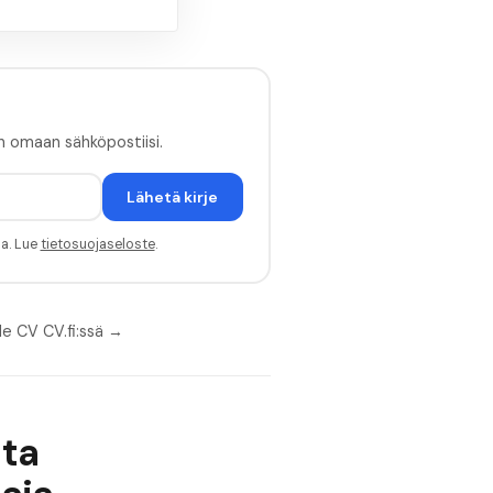
n omaan sähköpostiisi.
Lähetä kirje
sa. Lue
tietosuojaseloste
.
le CV CV.fi:ssä →
ita