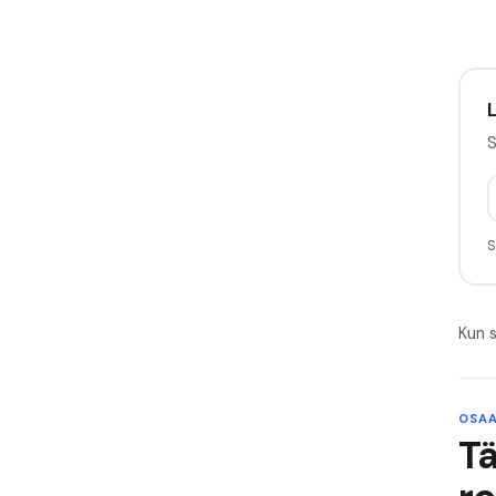
L
S
S
Kun s
OSAA
T