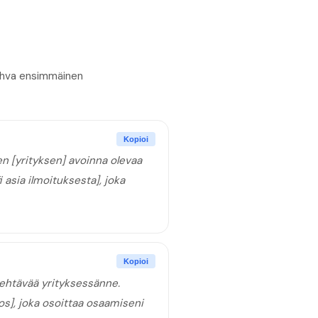
Vahva ensimmäinen
Kopioi
n [yrityksen] avoinna olevaa
 asia ilmoituksesta], joka
Kopioi
ehtävää yrityksessänne.
los], joka osoittaa osaamiseni