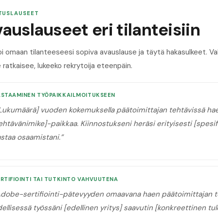
TUSLAUSEET
auslauseet eri tilanteisiin
oi omaan tilanteeseesi sopiva avauslause ja täytä hakasulkeet. 
 ratkaisee, lukeeko rekrytoija eteenpäin.
ASTAAMINEN TYÖPAIKKAILMOITUKSEEN
Lukumäärä] vuoden kokemuksella päätoimittajan tehtävissä hae
ehtävänimike]-paikkaa. Kiinnostukseni heräsi erityisesti [spesifi
astaa osaamistani.
”
RTIFIOINTI TAI TUTKINTO VAHVUUTENA
dobe-sertifiointi-pätevyyden omaavana haen päätoimittajan t
ellisessä työssäni [edellinen yritys] saavutin [konkreettinen tu