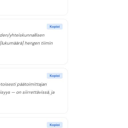
Kopioi
uden/yhteiskunnallisen
 [lukumäärä] hengen tiimin
Kopioi
etoisesti päätoimittajan
yys — on siirrettävissä, ja
Kopioi