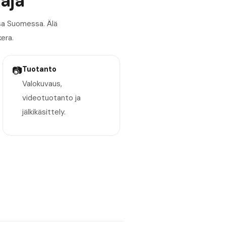
taja
sa Suomessa. Älä
kera.
📷
Tuotanto
Valokuvaus,
videotuotanto ja
jälkikäsittely.