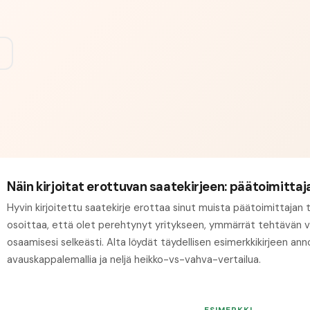
Näin kirjoitat erottuvan saatekirjeen: päätoimittaj
Hyvin kirjoitettu saatekirje erottaa sinut muista päätoimittajan
osoittaa, että olet perehtynyt yritykseen, ymmärrät tehtävän va
osaamisesi selkeästi. Alta löydät täydellisen esimerkkikirjeen anno
avauskappalemallia ja neljä heikko-vs-vahva-vertailua.