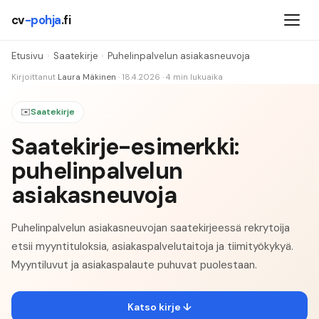
cv
-pohja
.fi
Etusivu
›
Saatekirje
›
Puhelinpalvelun asiakasneuvoja
Kirjoittanut
Laura Mäkinen
·
18.4.2026
·
4
min lukuaika
✉️
Saatekirje
Saatekirje-esimerkki:
puhelinpalvelun
asiakasneuvoja
Puhelinpalvelun asiakasneuvojan saatekirjeessä rekrytoija
etsii myyntituloksia, asiakaspalvelutaitoja ja tiimityökykyä.
Myyntiluvut ja asiakaspalaute puhuvat puolestaan.
Katso kirje ↓