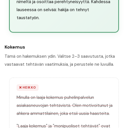
nimeltä ja osoittaa perehtyneisyyttä. Kahdessa
lauseessa on selvää: hakija on tehnyt
taustatyön.
Kokemus
Tämä on hakemuksen ydin. Valitse 2–3 saavutusta, jotka
vastaavat tehtävän vaatimuksia, ja perustele ne luvuilla.
❌
HEIKKO
Minulla on laaja kokemus puhelinpalvelun
asiakasneuvojan tehtävistä. Olen motivoitunut ja
ahkera ammattilainen, joka etsii uusia haasteita.
"Laaja kokemus" ja "monipuoliset tehtävät" ovat