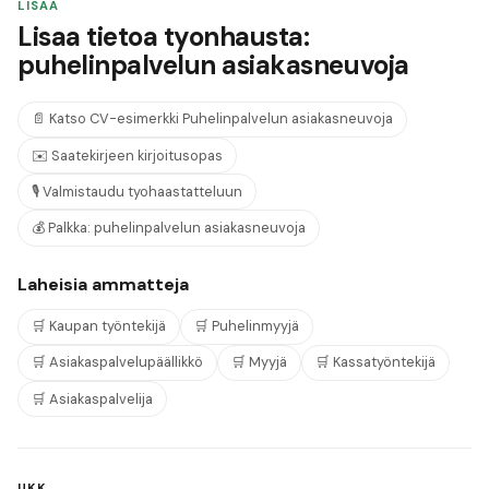
LISAA
Lisaa tietoa tyonhausta:
puhelinpalvelun asiakasneuvoja
📄
Katso CV-esimerkki
Puhelinpalvelun asiakasneuvoja
✉️
Saatekirjeen kirjoitusopas
🎙️
Valmistaudu tyohaastatteluun
💰
Palkka:
puhelinpalvelun asiakasneuvoja
Laheisia ammatteja
🛒
Kaupan työntekijä
🛒
Puhelinmyyjä
🛒
Asiakaspalvelupäällikkö
🛒
Myyjä
🛒
Kassatyöntekijä
🛒
Asiakaspalvelija
UKK