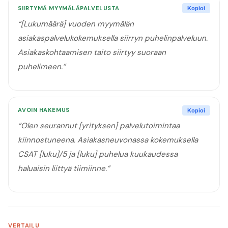
SIIRTYMÄ MYYMÄLÄPALVELUSTA
Kopioi
“
[Lukumäärä] vuoden myymälän
asiakaspalvelukokemuksella siirryn puhelinpalveluun.
Asiakaskohtaamisen taito siirtyy suoraan
puhelimeen.
”
AVOIN HAKEMUS
Kopioi
“
Olen seurannut [yrityksen] palvelutoimintaa
kiinnostuneena. Asiakasneuvonassa kokemuksella
CSAT [luku]/5 ja [luku] puhelua kuukaudessa
haluaisin liittyä tiimiinne.
”
VERTAILU