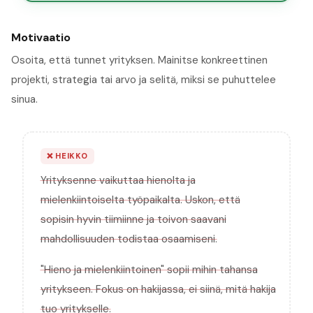
Motivaatio
Osoita, että tunnet yrityksen. Mainitse konkreettinen
projekti, strategia tai arvo ja selitä, miksi se puhuttelee
sinua.
❌
HEIKKO
Yrityksenne vaikuttaa hienolta ja
mielenkiintoiselta työpaikalta. Uskon, että
sopisin hyvin tiimiinne ja toivon saavani
mahdollisuuden todistaa osaamiseni.
"Hieno ja mielenkiintoinen" sopii mihin tahansa
yritykseen. Fokus on hakijassa, ei siinä, mitä hakija
tuo yritykselle.