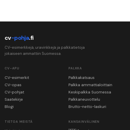
cv
-pohja
.fi
CV-esimerkkejä, uravinkkejä ja palkkatietoja
jokaiseen ammattiin Suomessa.
CV-APU
PALKKA
CV-esimerkit
Palkkakatsaus
CV-opas
Palkka ammattialoittain
CV-pohjat
Keskipalkka Suomessa
Saatekirje
Palkkaneuvottelu
Blogi
Brutto-netto-laskuri
TIETOA MEISTÄ
KANSAINVÄLINEN