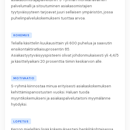
palvelumalli ja sitoutuminen asiakasomistajien
tyytyväisyyteen tarjoavat juuri sellaisen ympäristön, jossa
puhelinpalvelukokemukseni tuottaa arvoa.
KOKEMUS
Telialla käsittelin kuukausittain yli 600 puhelua ja saavutin
ensikontaktiratkaisuprosentin 85.
Asiakastyytyväisyyspisteeni olivat johdonmukaisesti yli 4,4/5
ja käsittelyaikani 20 prosenttia tiimin keskiarvon alle.
MOTIVAATIO
S-ryhmä kiinnostaa minua erityisesti asiakaskokemuksen
kehittämispanostusten vuoksi. Haluan tuoda
myyntikokemukseni ja asiakaspalvelutaitoni myymälänne
hyödyksi.
LOPETUS
Kerron mielelläni lisää kokemuksestani henkilökohtaisessa