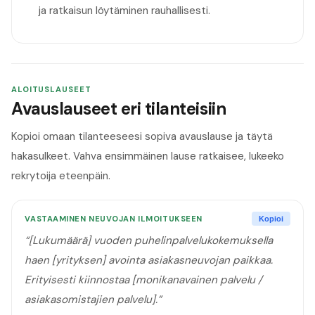
ja ratkaisun löytäminen rauhallisesti.
ALOITUSLAUSEET
Avauslauseet eri tilanteisiin
Kopioi omaan tilanteeseesi sopiva avauslause ja täytä
hakasulkeet. Vahva ensimmäinen lause ratkaisee, lukeeko
rekrytoija eteenpäin.
VASTAAMINEN NEUVOJAN ILMOITUKSEEN
Kopioi
“
[Lukumäärä] vuoden puhelinpalvelukokemuksella
haen [yrityksen] avointa asiakasneuvojan paikkaa.
Erityisesti kiinnostaa [monikanavainen palvelu /
asiakasomistajien palvelu].
”