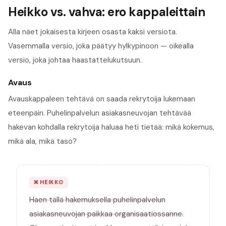
Heikko vs. vahva: ero kappaleittain
Alla näet jokaisesta kirjeen osasta kaksi versiota.
Vasemmalla versio, joka päätyy hylkypinoon — oikealla
versio, joka johtaa haastattelukutsuun.
Avaus
Avauskappaleen tehtävä on saada rekrytoija lukemaan
eteenpäin. Puhelinpalvelun asiakasneuvojan tehtävää
hakevan kohdalla rekrytoija haluaa heti tietää: mikä kokemus,
mikä ala, mikä taso?
❌
HEIKKO
Haen tällä hakemuksella puhelinpalvelun
asiakasneuvojan paikkaa organisaatiossanne.