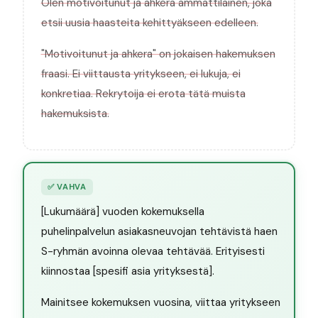
Olen motivoitunut ja ahkera ammattilainen, joka
etsii uusia haasteita kehittyäkseen edelleen.
"Motivoitunut ja ahkera" on jokaisen hakemuksen
fraasi. Ei viittausta yritykseen, ei lukuja, ei
konkretiaa. Rekrytoija ei erota tätä muista
hakemuksista.
✅
VAHVA
[Lukumäärä] vuoden kokemuksella
puhelinpalvelun asiakasneuvojan tehtävistä haen
S-ryhmän avoinna olevaa tehtävää. Erityisesti
kiinnostaa [spesifi asia yrityksestä].
Mainitsee kokemuksen vuosina, viittaa yritykseen