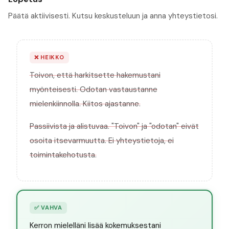
Päätä aktiivisesti. Kutsu keskusteluun ja anna yhteystietosi.
❌
HEIKKO
Toivon, että harkitsette hakemustani
myönteisesti. Odotan vastaustanne
mielenkiinnolla. Kiitos ajastanne.
Passiivista ja alistuvaa. "Toivon" ja "odotan" eivät
osoita itsevarmuutta. Ei yhteystietoja, ei
toimintakehotusta.
✅
VAHVA
Kerron mielelläni lisää kokemuksestani