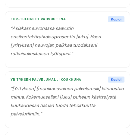
FCR-TULOKSET VAHVUUTENA
Kopioi
“
Asiakasneuvonassa saavutin
ensikontaktiratkaisuprosentin [luku]. Haen
[yrityksen] neuvojan paikkaa tuodakseni
ratkaisukeskeisen työtapani.
”
YRITYKSEN PALVELUMALLI KOUKKUNA
Kopioi
“
[Yrityksen] [monikanavainen palvelumalli] kiinnostaa
minua. Kokemuksellani [luku] puhelun käsittelystä
kuukaudessa haluan tuoda tehokkuutta
palvelutiimiin.
”