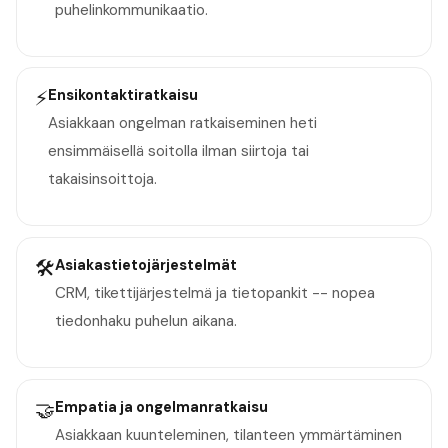
puhelinkommunikaatio.
⚡
Ensikontaktiratkaisu
Asiakkaan ongelman ratkaiseminen heti
ensimmäisellä soitolla ilman siirtoja tai
takaisinsoittoja.
🛠️
Asiakastietojärjestelmät
CRM, tikettijärjestelmä ja tietopankit -- nopea
tiedonhaku puhelun aikana.
🤝
Empatia ja ongelmanratkaisu
Asiakkaan kuunteleminen, tilanteen ymmärtäminen