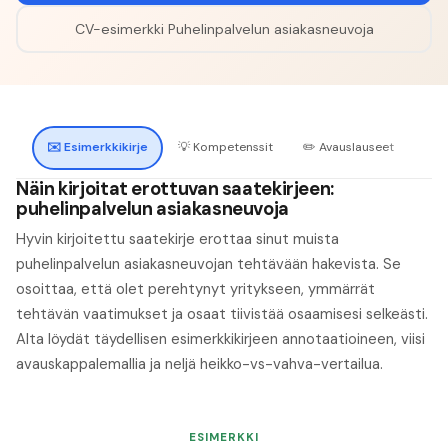
CV-esimerkki
Puhelinpalvelun asiakasneuvoja
✉️
Esimerkkikirje
💡
Kompetenssit
✏️
Avauslauseet
🔍
H
Näin kirjoitat erottuvan saatekirjeen:
puhelinpalvelun asiakasneuvoja
Hyvin kirjoitettu saatekirje erottaa sinut muista
puhelinpalvelun asiakasneuvojan tehtävään hakevista. Se
osoittaa, että olet perehtynyt yritykseen, ymmärrät
tehtävän vaatimukset ja osaat tiivistää osaamisesi selkeästi.
Alta löydät täydellisen esimerkkikirjeen annotaatioineen, viisi
avauskappalemallia ja neljä heikko-vs-vahva-vertailua.
ESIMERKKI