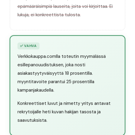
epämääräisimpiä lauseita, joita voi kirjoittaa. Ei
lukuja, ei konkreettista tulosta.
✅
VAHVA
Verkkokauppa.comlla toteutin myymälässä
esillepanouudistuksen, joka nosti
asiakastyytyväisyyttä 18 prosentilla.
myyntitavoite parantui 25 prosentilla
kampanjakaudella.
Konkreettiset luvut ja nimetty yritys antavat
rekrytoijalle heti kuvan hakijan tasosta ja
saavutuksista.