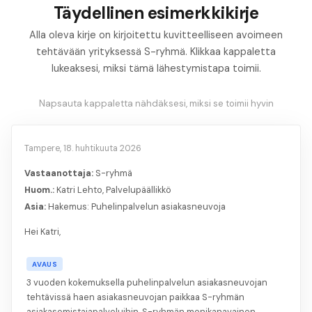
Täydellinen esimerkkikirje
Alla oleva kirje on kirjoitettu kuvitteelliseen avoimeen
tehtävään yrityksessä S-ryhmä. Klikkaa kappaletta
lukeaksesi, miksi tämä lähestymistapa toimii.
Napsauta kappaletta nähdäksesi, miksi se toimii hyvin
Tampere, 18. huhtikuuta 2026
Vastaanottaja:
S-ryhmä
Huom.:
Katri Lehto, Palvelupäällikkö
Asia:
Hakemus: Puhelinpalvelun asiakasneuvoja
Hei Katri,
AVAUS
3 vuoden kokemuksella puhelinpalvelun asiakasneuvojan
tehtävissä haen asiakasneuvojan paikkaa S-ryhmän
asiakasomistajapalveluihin. S-ryhmän monikanavainen