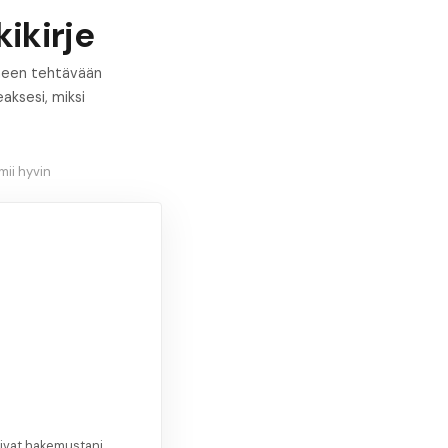
ikirje
oimeen tehtävään
eaksesi, miksi
ii hyvin
oivat hakemustani