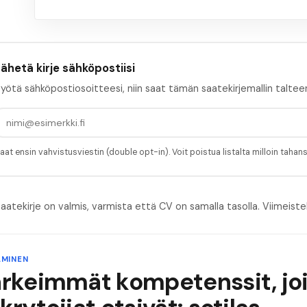
ähetä kirje sähköpostiisi
yötä sähköpostiosoitteesi, niin saat tämän saatekirjemallin taltee
aat ensin vahvistusviestin (double opt-in). Voit poistua listalta milloin tahan
aatekirje on valmis, varmista että CV on samalla tasolla.
Viimeiste
MINEN
ärkeimmät kompetenssit, jo