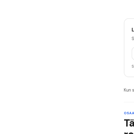
L
S
S
Kun s
OSAA
T