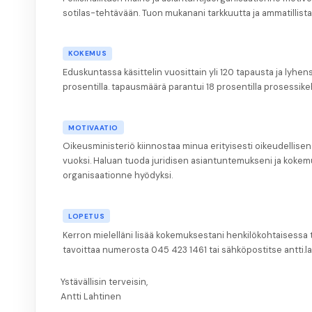
sotilas-tehtävään. Tuon mukanani tarkkuutta ja ammatillist
KOKEMUS
Eduskuntassa käsittelin vuosittain yli 120 tapausta ja lyhens
prosentilla. tapausmäärä parantui 18 prosentilla prosessike
MOTIVAATIO
Oikeusministeriö kiinnostaa minua erityisesti oikeudellise
vuoksi. Haluan tuoda juridisen asiantuntemukseni ja koke
organisaationne hyödyksi.
LOPETUS
Kerron mielelläni lisää kokemuksestani henkilökohtaisessa
tavoittaa numerosta 045 423 1461 tai sähköpostitse antti.la
Ystävällisin terveisin,
Antti Lahtinen