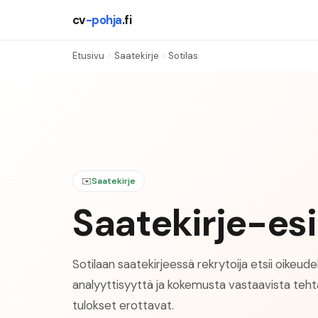
cv
-pohja
.fi
Etusivu
›
Saatekirje
›
Sotilas
✉️
Saatekirje
Saatekirje-esi
Sotilaan saatekirjeessä rekrytoija etsii oikeud
analyyttisyyttä ja kokemusta vastaavista teht
tulokset erottavat.