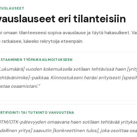
TUSLAUSEET
auslauseet eri tilanteisiin
oi omaan tilanteeseesi sopiva avauslause ja täytä hakasulkeet. 
 ratkaisee, lukeeko rekrytoija eteenpäin.
ASTAAMINEN TYÖPAIKKAILMOITUKSEEN
Lukumäärä] vuoden kokemuksella sotilaan tehtävissä haen [yrit
ehtävänimike]-paikkaa. Kiinnostukseni heräsi erityisesti [spesifi
astaa osaamistani.
”
RTIFIOINTI TAI TUTKINTO VAHVUUTENA
TM/OTK-pätevyyden omaavana haen sotilaan tehtävää yritykses
dellinen yritys] saavutin [konkreettinen tulos], joka osoittaa o