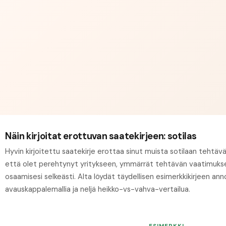
Näin kirjoitat erottuvan saatekirjeen: sotilas
Hyvin kirjoitettu saatekirje erottaa sinut muista sotilaan tehtäv
että olet perehtynyt yritykseen, ymmärrät tehtävän vaatimukset
osaamisesi selkeästi. Alta löydät täydellisen esimerkkikirjeen anno
avauskappalemallia ja neljä heikko-vs-vahva-vertailua.