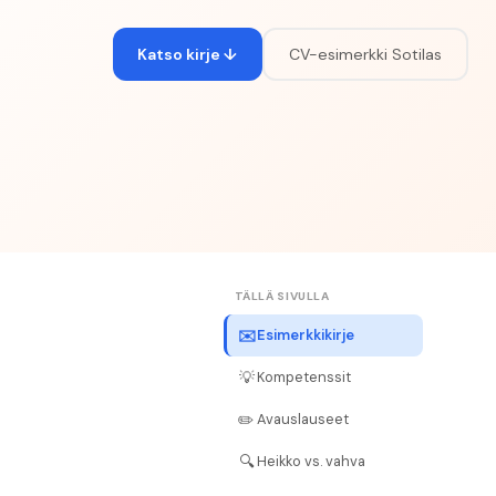
Katso kirje ↓
CV-esimerkki
Sotilas
TÄLLÄ SIVULLA
✉️
Esimerkkikirje
💡
Kompetenssit
✏️
Avauslauseet
🔍
Heikko vs. vahva