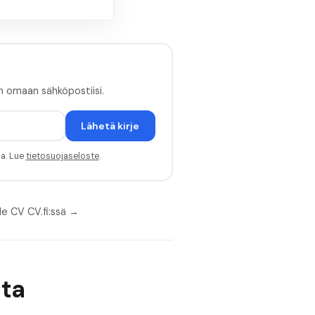
n omaan sähköpostiisi.
Lähetä kirje
sa. Lue
tietosuojaseloste
.
le CV CV.fi:ssä →
ita