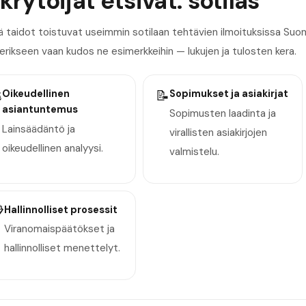
krytoijat etsivät: sotilas
 taidot toistuvat useimmin sotilaan tehtävien ilmoituksissa Suom
 erikseen vaan kudos ne esimerkkeihin — lukujen ja tulosten kera.
️
Oikeudellinen
📝
Sopimukset ja asiakirjat
asiantuntemus
Sopimusten laadinta ja
Lainsäädäntö ja
virallisten asiakirjojen
oikeudellinen analyysi.
valmistelu.

Hallinnolliset prosessit
Viranomaispäätökset ja
hallinnolliset menettelyt.