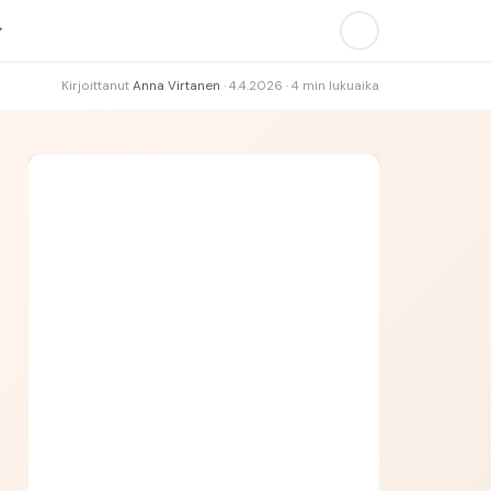
Kirjoittanut
Anna Virtanen
·
4.4.2026
·
4
min lukuaika
Vast.:
Huom.:
Asia:
Hakemus: Sotilas
AVAUS
KOKEMUS
MOTIVAATIO
LOPETUS