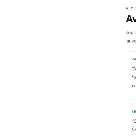
ALOI
Av
Kopi
lause
V
“
[
[t
v
SE
“
O
[e