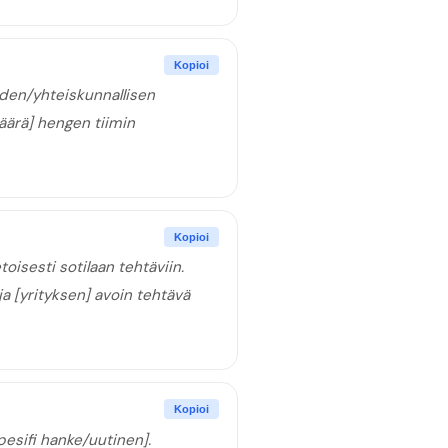
Kopioi
uden/yhteiskunnallisen
määrä] hengen tiimin
Kopioi
oisesti sotilaan tehtäviin.
a [yrityksen] avoin tehtävä
Kopioi
pesifi hanke/uutinen].