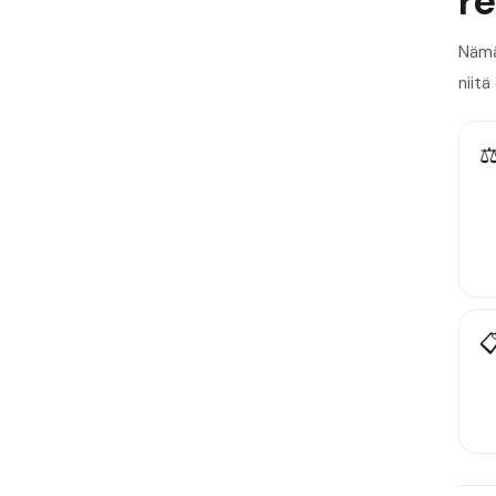
re
Nämä
niitä
⚖
