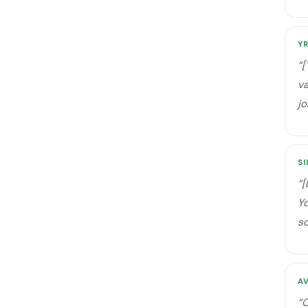
Y
“
[
va
jo
SI
“
[
Yd
so
A
“
O