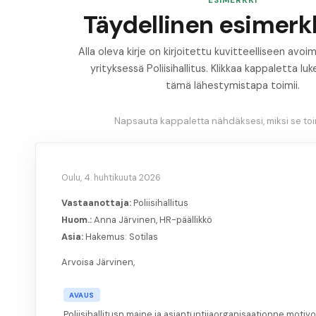
ESIMERKKI
Täydellinen esimerkk
Alla oleva kirje on kirjoitettu kuvitteelliseen av
yrityksessä Poliisihallitus. Klikkaa kappaletta luk
tämä lähestymistapa toimii.
Napsauta kappaletta nähdäksesi, miksi se toim
Oulu, 4. huhtikuuta 2026
Vastaanottaja:
Poliisihallitus
Huom.:
Anna Järvinen, HR-päällikkö
Asia:
Hakemus: Sotilas
Arvoisa Järvinen,
AVAUS
Poliisihallitusn maine ja asiantuntijaorganisaationne motiv