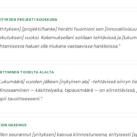
RITYKSEN PROJEKTI KOUKKUNA
Yrityksen] [projekti/hanke] herätti huomioni sen [innovatiivisu
ikutuksen] vuoksi. Kokemuksellani sotilaan tehtävissä ja [luku
htamisesta haluan olla mukana vastaavissa hankkeissa.
”
IRTYMINEN TOISELTA ALALTA
Lukumäärä] vuoden jälkeen [nykyinen ala] -tehtävissä siirryn tiet
inosaaminen — käsittelyaika, tapausmäärä — on siirrettävissä, j
pii tavoitteeseeni.
”
VOIN HAKEMUS
len seurannut [yrityksen] kasvua kiinnostuneena, erityisesti [s