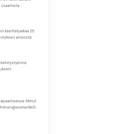
a osaamista.
in käsittelyaikaa 25
hityksen ansiosta.
n kehitystyönne
mukseni
 tapaamisessa. Minut
htinen@esimerkki.fi.