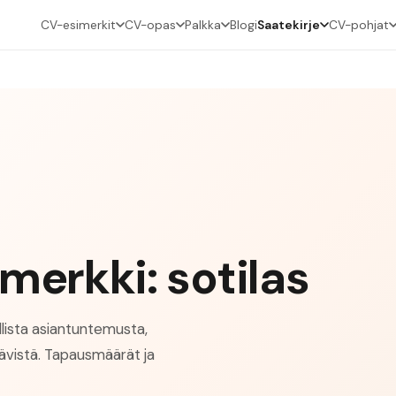
CV-esimerkit
CV-opas
Palkka
Blogi
Saatekirje
CV-pohjat
merkki: sotilas
ellista asiantuntemusta,
ävistä. Tapausmäärät ja