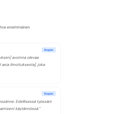
Vahva ensimmäinen
Kopioi
yksen] avoinna olevaa
 asia ilmoituksesta], joka
Kopioi
sänne. Edellisessä työssäni
saamiseni käytännössä.
”