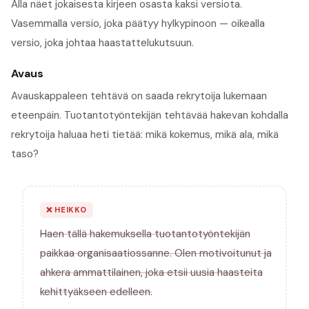
Alla näet jokaisesta kirjeen osasta kaksi versiota.
Vasemmalla versio, joka päätyy hylkypinoon — oikealla
versio, joka johtaa haastattelukutsuun.
Avaus
Avauskappaleen tehtävä on saada rekrytoija lukemaan
eteenpäin. Tuotantotyöntekijän tehtävää hakevan kohdalla
rekrytoija haluaa heti tietää: mikä kokemus, mikä ala, mikä
taso?
❌
HEIKKO
Haen tällä hakemuksella tuotantotyöntekijän
paikkaa organisaatiossanne. Olen motivoitunut ja
ahkera ammattilainen, joka etsii uusia haasteita
kehittyäkseen edelleen.