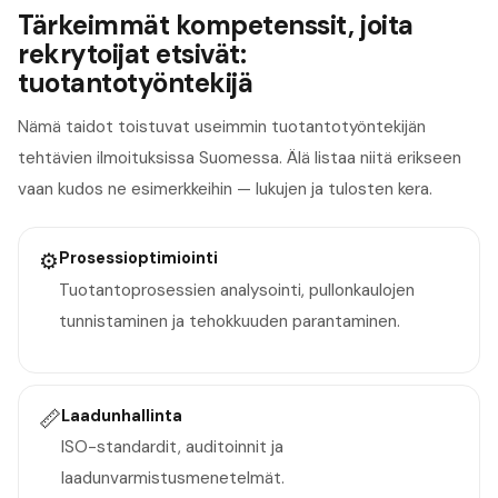
Tärkeimmät kompetenssit, joita
rekrytoijat etsivät:
tuotantotyöntekijä
Nämä taidot toistuvat useimmin tuotantotyöntekijän
tehtävien ilmoituksissa Suomessa. Älä listaa niitä erikseen
vaan kudos ne esimerkkeihin — lukujen ja tulosten kera.
⚙️
Prosessioptimiointi
Tuotantoprosessien analysointi, pullonkaulojen
tunnistaminen ja tehokkuuden parantaminen.
📏
Laadunhallinta
ISO-standardit, auditoinnit ja
laadunvarmistusmenetelmät.