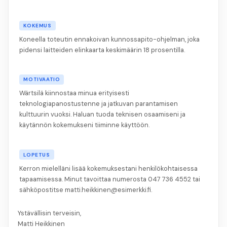
KOKEMUS
Koneella toteutin ennakoivan kunnossapito-ohjelman, joka
pidensi laitteiden elinkaarta keskimäärin 18 prosentilla.
MOTIVAATIO
Wärtsilä kiinnostaa minua erityisesti
teknologiapanostustenne ja jatkuvan parantamisen
kulttuurin vuoksi. Haluan tuoda teknisen osaamiseni ja
käytännön kokemukseni tiiminne käyttöön.
LOPETUS
Kerron mielelläni lisää kokemuksestani henkilökohtaisessa
tapaamisessa. Minut tavoittaa numerosta 047 736 4552 tai
sähköpostitse matti.heikkinen@esimerkki.fi.
Ystävällisin terveisin,
Matti Heikkinen