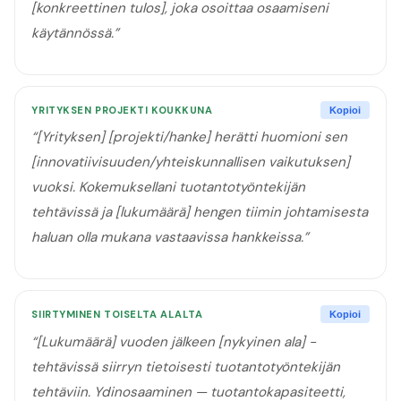
[konkreettinen tulos], joka osoittaa osaamiseni
käytännössä.
”
YRITYKSEN PROJEKTI KOUKKUNA
Kopioi
“
[Yrityksen] [projekti/hanke] herätti huomioni sen
[innovatiivisuuden/yhteiskunnallisen vaikutuksen]
vuoksi. Kokemuksellani tuotantotyöntekijän
tehtävissä ja [lukumäärä] hengen tiimin johtamisesta
haluan olla mukana vastaavissa hankkeissa.
”
SIIRTYMINEN TOISELTA ALALTA
Kopioi
“
[Lukumäärä] vuoden jälkeen [nykyinen ala] -
tehtävissä siirryn tietoisesti tuotantotyöntekijän
tehtäviin. Ydinosaaminen — tuotantokapasiteetti,