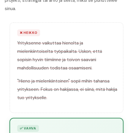
projekti, strategia tai arvo ja selitä, miksi se puhuttelee
sinua.
❌
HEIKKO
Yrityksenne vaikuttaa hienolta ja
mielenkiintoiselta työpaikalta. Uskon, että
sopisin hyvin tiimiinne ja toivon saavani
mahdollisuuden todistaa osaamiseni.
"Hieno ja mielenkiintoinen" sopii mihin tahansa
yritykseen. Fokus on hakijassa, ei siinä, mitä hakija
tuo yritykselle.
✅
VAHVA