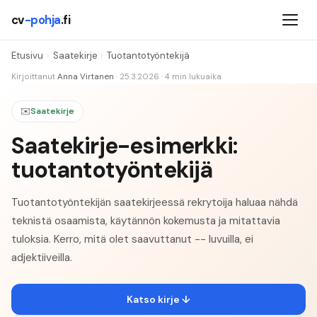
cv
-pohja
.fi
Etusivu
›
Saatekirje
›
Tuotantotyöntekijä
Kirjoittanut
Anna Virtanen
·
25.3.2026
·
4
min lukuaika
✉️
Saatekirje
Saatekirje-esimerkki:
tuotantotyöntekijä
Tuotantotyöntekijän saatekirjeessä rekrytoija haluaa nähdä
teknistä osaamista, käytännön kokemusta ja mitattavia
tuloksia. Kerro, mitä olet saavuttanut -- luvuilla, ei
adjektiiveilla.
Katso kirje ↓