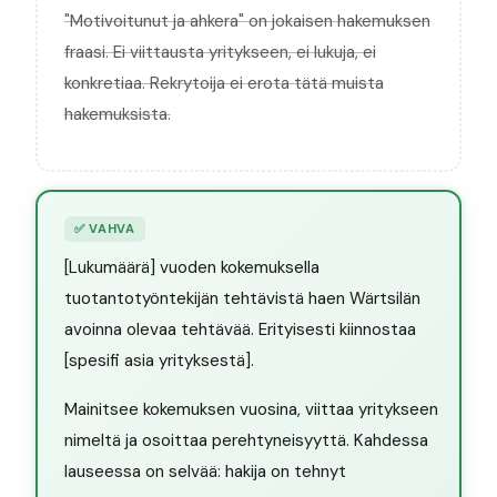
"Motivoitunut ja ahkera" on jokaisen hakemuksen
fraasi. Ei viittausta yritykseen, ei lukuja, ei
konkretiaa. Rekrytoija ei erota tätä muista
hakemuksista.
✅
VAHVA
[Lukumäärä] vuoden kokemuksella
tuotantotyöntekijän tehtävistä haen Wärtsilän
avoinna olevaa tehtävää. Erityisesti kiinnostaa
[spesifi asia yrityksestä].
Mainitsee kokemuksen vuosina, viittaa yritykseen
nimeltä ja osoittaa perehtyneisyyttä. Kahdessa
lauseessa on selvää: hakija on tehnyt