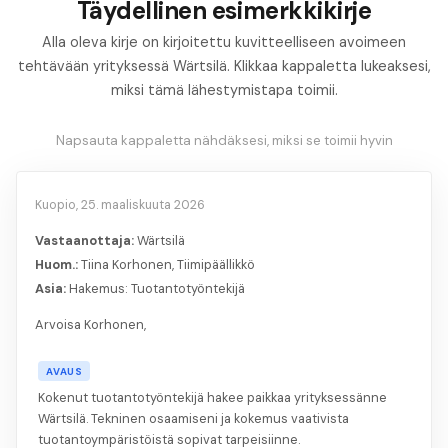
Täydellinen esimerkkikirje
Alla oleva kirje on kirjoitettu kuvitteelliseen avoimeen
tehtävään yrityksessä Wärtsilä. Klikkaa kappaletta lukeaksesi,
miksi tämä lähestymistapa toimii.
Napsauta kappaletta nähdäksesi, miksi se toimii hyvin
Kuopio, 25. maaliskuuta 2026
Vastaanottaja:
Wärtsilä
Huom.:
Tiina Korhonen, Tiimipäällikkö
Asia:
Hakemus: Tuotantotyöntekijä
Arvoisa Korhonen,
AVAUS
Kokenut tuotantotyöntekijä hakee paikkaa yrityksessänne
Wärtsilä. Tekninen osaamiseni ja kokemus vaativista
tuotantoympäristöistä sopivat tarpeisiinne.