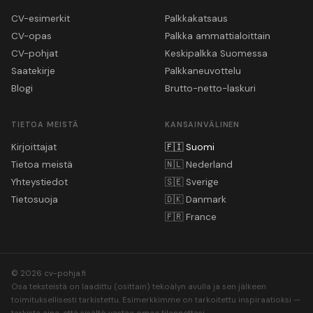
CV-esimerkit
Palkkakatsaus
CV-opas
Palkka ammattialoittain
CV-pohjat
Keskipalkka Suomessa
Saatekirje
Palkkaneuvottelu
Blogi
Brutto-netto-laskuri
TIETOA MEISTÄ
KANSAINVÄLINEN
Kirjoittajat
🇫🇮
Suomi
Tietoa meistä
🇳🇱
Nederland
Yhteystiedot
🇸🇪
Sverige
Tietosuoja
🇩🇰
Danmark
🇫🇷
France
© 2026 cv-pohja.fi
Osa teksteistä on laadittu (osittain) tekoälyn avulla ja sen jälkeen
toimituksellisesti tarkistettu. Esimerkkimme on tarkoitettu inspiraatioksi —