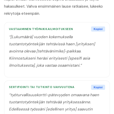
hakasulkeet. Vahva ensimmäinen lause ratkaisee, lukeeko
rekrytoija eteenpäin.
VASTAAMINEN TYÖPAIKKAILMOITUKSEEN
Kopioi
“
[Lukumäärä] vuoden kokemuksella
tuotantotyöntekijän tehtävissä haen [yrityksen]
avoinna olevaa [tehtävänimike]-paikkaa.
Kiinnostukseni heräsi erityisesti [spesifi asia
ilmoituksesta], joka vastaa osaamistani.
”
SERTIFIOINTI TAI TUTKINTO VAHVUUTENA
Kopioi
“
työturvallisuuskortti-pätevyyden omaavana haen
tuotantotyöntekijän tehtävää yrityksessänne.
Edellisessä työssäni [edellinen yritys] saavutin