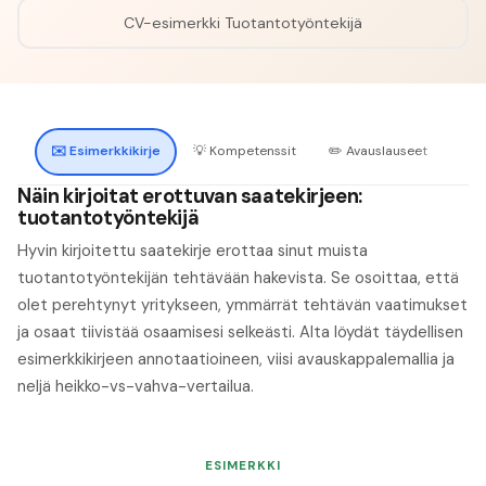
CV-esimerkki
Tuotantotyöntekijä
✉️
Esimerkkikirje
💡
Kompetenssit
✏️
Avauslauseet
🔍
H
Näin kirjoitat erottuvan saatekirjeen:
tuotantotyöntekijä
Hyvin kirjoitettu saatekirje erottaa sinut muista
tuotantotyöntekijän tehtävään hakevista. Se osoittaa, että
olet perehtynyt yritykseen, ymmärrät tehtävän vaatimukset
ja osaat tiivistää osaamisesi selkeästi. Alta löydät täydellisen
esimerkkikirjeen annotaatioineen, viisi avauskappalemallia ja
neljä heikko-vs-vahva-vertailua.
ESIMERKKI