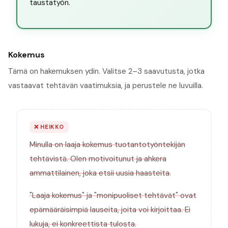
taustatyön.
Kokemus
Tämä on hakemuksen ydin. Valitse 2–3 saavutusta, jotka
vastaavat tehtävän vaatimuksia, ja perustele ne luvuilla.
❌
HEIKKO
Minulla on laaja kokemus tuotantotyöntekijän
tehtävistä. Olen motivoitunut ja ahkera
ammattilainen, joka etsii uusia haasteita.
"Laaja kokemus" ja "monipuoliset tehtävät" ovat
epämääräisimpiä lauseita, joita voi kirjoittaa. Ei
lukuja, ei konkreettista tulosta.