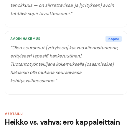
tehokkuus — on siirrettävissä, ja [yrityksen] avoin
tehtävä sopii tavoitteeseeni.
”
AVOIN HAKEMUS
Kopioi
“
Olen seurannut [yrityksen] kasvua kiinnostuneena,
erityisesti [spesifi hanke/uutinen].
Tuotantotyöntekijänä kokemuksella [osaamisalue]
haluaisin olla mukana seuraavassa
kehitysvaiheessanne.
”
VERTAILU
Heikko vs. vahva: ero kappaleittain