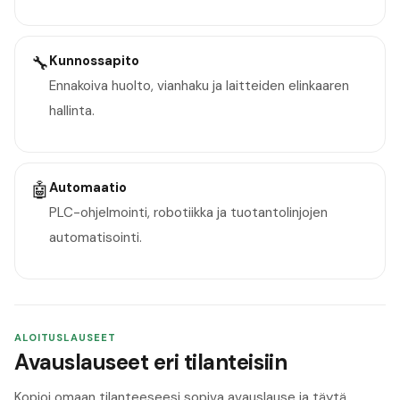
🔧
Kunnossapito
Ennakoiva huolto, vianhaku ja laitteiden elinkaaren
hallinta.
🤖
Automaatio
PLC-ohjelmointi, robotiikka ja tuotantolinjojen
automatisointi.
ALOITUSLAUSEET
Avauslauseet eri tilanteisiin
Kopioi omaan tilanteeseesi sopiva avauslause ja täytä