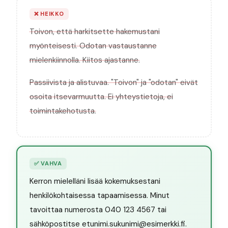
❌
HEIKKO
Toivon, että harkitsette hakemustani
myönteisesti. Odotan vastaustanne
mielenkiinnolla. Kiitos ajastanne.
Passiivista ja alistuvaa. "Toivon" ja "odotan" eivät
osoita itsevarmuutta. Ei yhteystietoja, ei
toimintakehotusta.
✅
VAHVA
Kerron mielelläni lisää kokemuksestani
henkilökohtaisessa tapaamisessa. Minut
tavoittaa numerosta 040 123 4567 tai
sähköpostitse etunimi.sukunimi@esimerkki.fi.