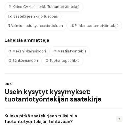
📄
Katso CV-esimerkki
Tuotantotyöntekijä
✉️
Saatekirjeen kirjoitusopas
🎙️
Valmistaudu tyohaastatteluun
💰
Palkka:
tuotantotyöntekijä
Laheisia ammatteja
⚙️
Mekaniikkainsinööri
⚙️
Maatilatyöntekijä
⚙️
Sähköinsinööri
⚙️
Tuotantopäällikkö
UKK
Usein kysytyt kysymykset:
tuotantotyöntekijän saatekirje
Kuinka pitkä saatekirjeen tulisi olla
▼
tuotantotyöntekijän tehtävään?