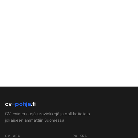
cv
-pohja
.fi
CV-esimerkkejä, uravinkkejä ja palkkatietoja
jokaiseen ammattiin Suomessa.
CV-APU
PALKKA