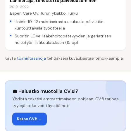
Lähihoitaja, tehostettu palveluasuminen
2019–2022
Esperi Care Oy, Turun yksikkö, Turku
Hoidin 10–12 muistisairasta asukasta päivittäin
kuntouttavalla työotteella
Suoritin LOVe-lääkehoitopätevyyden ja geriatrisen
hoitotyön lisäkoulutuksen (15 op)
Käytä
toimintasanoja
tehdäksesi kuvauksistasi tehokkaampia.
💼 Haluatko muotoilla CV:si?
Yhdistä tekstisi ammattimaiseen pohjaan. CV.fi tarjoaa
tyylejä jotka voit täyttää heti.
Katso CV.fi →