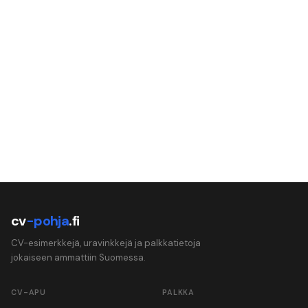
cv
-pohja
.fi
CV-esimerkkejä, uravinkkejä ja palkkatietoja
jokaiseen ammattiin Suomessa.
CV-APU
PALKKA