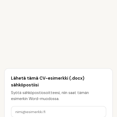
📝
Kirjoita oma profiilitekstisi
2
💼
Lisää työkokemuksesi
3
🎓
Ilmoita koulutuksesi
4
💡
Valitse taitosi
5
Lähetä tämä CV-esimerkki (.docx)
sähköpostiisi
Syötä sähköpostiosoitteesi, niin saat tämän
esimerkin Word-muodossa.