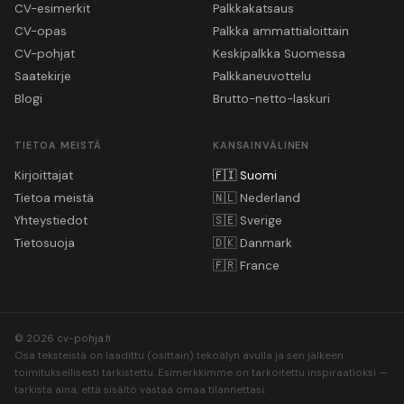
CV-esimerkit
Palkkakatsaus
CV-opas
Palkka ammattialoittain
CV-pohjat
Keskipalkka Suomessa
Saatekirje
Palkkaneuvottelu
Blogi
Brutto-netto-laskuri
TIETOA MEISTÄ
KANSAINVÄLINEN
Kirjoittajat
🇫🇮
Suomi
Tietoa meistä
🇳🇱
Nederland
Yhteystiedot
🇸🇪
Sverige
Tietosuoja
🇩🇰
Danmark
🇫🇷
France
© 2026 cv-pohja.fi
Osa teksteistä on laadittu (osittain) tekoälyn avulla ja sen jälkeen
toimituksellisesti tarkistettu. Esimerkkimme on tarkoitettu inspiraatioksi —
tarkista aina, että sisältö vastaa omaa tilannettasi.