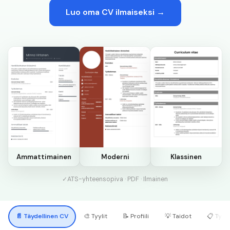
Luo oma CV ilmaiseksi →
Ammattimainen
Moderni
Klassinen
✓
ATS-yhteensopiva · PDF · Ilmainen
📄
Täydellinen CV
🎨
Tyylit
📝
Profiili
💡
Taidot
📋
Työk