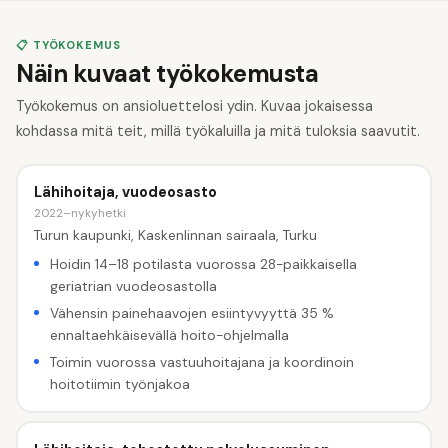
📋 TYÖKOKEMUS
Näin kuvaat työkokemusta
Työkokemus on ansioluettelosi ydin. Kuvaa jokaisessa
kohdassa mitä teit, millä työkaluilla ja mitä tuloksia saavutit.
Lähihoitaja, vuodeosasto
2022–nykyhetki
Turun kaupunki, Kaskenlinnan sairaala, Turku
Hoidin 14–18 potilasta vuorossa 28-paikkaisella
geriatrian vuodeosastolla
Vähensin painehaavojen esiintyvyyttä 35 %
ennaltaehkäisevällä hoito-ohjelmalla
Toimin vuorossa vastuuhoitajana ja koordinoin
hoitotiimin työnjakoa