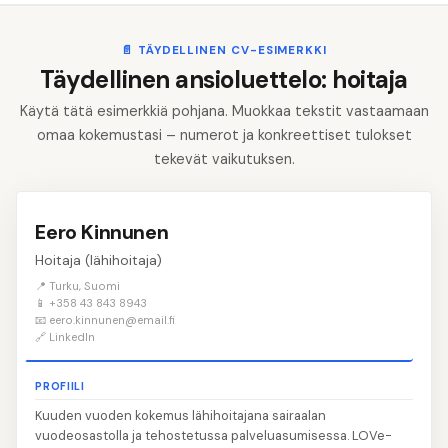
📄
TÄYDELLINEN CV-ESIMERKKI
Täydellinen ansioluettelo: hoitaja
Käytä tätä esimerkkiä pohjana. Muokkaa tekstit vastaamaan
omaa kokemustasi – numerot ja konkreettiset tulokset
tekevät vaikutuksen.
Eero Kinnunen
Hoitaja (lähihoitaja)
📍 Turku, Suomi
📱 +358 43 843 8943
📧 eero.kinnunen@email.fi
🔗 LinkedIn
PROFIILI
Kuuden vuoden kokemus lähihoitajana sairaalan
vuodeosastolla ja tehostetussa palveluasumisessa. LOVe-