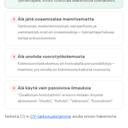
työnantajalle, voitko toteuttaa lääkehoitoa itsenäisesti.
Älä jätä osaamisalaa mainitsematta
✕
Vanhustyö, mielenterveystyö, sairaanhoito ja
vammaistyö ovat eri osaamisaloja – työnantaja haluaa
tietää erikoistumisesi.
Älä unohda vuorotyökokemusta
✕
Kolmivuorotyökokemus on hoitoalalla perusedellytys –
mainitse, jos sinulla on kokemusta kaikista vuoroista.
Älä käytä vain passiivisia ilmauksia
✕
"Osallistuin hoitotyöhön" ei kerro mitään. Kirjoita
aktiivisesti: "Hoidin", "Kehitin", "Vähensin", "Koordinoin".
Tarkista CV:si
CV-tarkistuslistamme
avulla ennen hakemista.