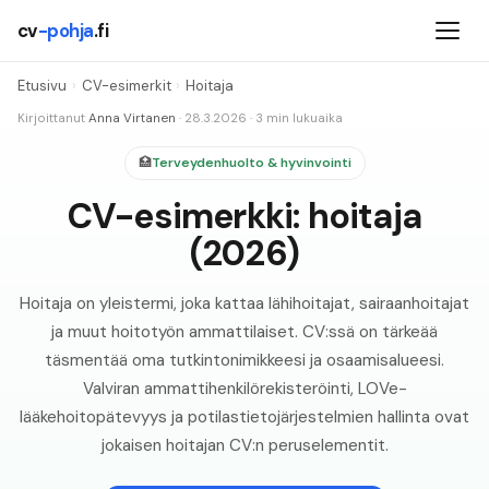
cv
-pohja
.fi
Etusivu
›
CV-esimerkit
›
Hoitaja
Kirjoittanut
Anna Virtanen
·
28.3.2026
·
3
min lukuaika
🏥
Terveydenhuolto & hyvinvointi
CV-esimerkki: hoitaja
(2026)
Hoitaja on yleistermi, joka kattaa lähihoitajat, sairaanhoitajat
ja muut hoitotyön ammattilaiset. CV:ssä on tärkeää
täsmentää oma tutkintonimikkeesi ja osaamisalueesi.
Valviran ammattihenkilörekisteröinti, LOVe-
lääkehoitopätevyys ja potilastietojärjestelmien hallinta ovat
jokaisen hoitajan CV:n peruselementit.