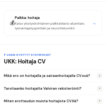
Palkka:
hoitaja
💰
→
Katso yksityiskohtainen palkkatilasto alueittain,
työnantajatyypeittäin ja neuvotteluvinkit.
❓ USEIN KYSYTYT KYSYMYKSET
UKK: Hoitaja CV
Mikä ero on hoitajalla ja sairaanhoitajalla CV:ssä?
▼
Hoitaja on yleistermi, joka voi tarkoittaa lähihoitajaa,
Tarvitaanko hoitajalta Valviran rekisteröinti?
▼
perushoitajaa tai hoiva-avustajaa. Sairaanhoitaja on AMK-
tutkinnon suorittanut Valviran laillistama ammattihenkilö.
Lähihoitaja on nimikesuojattu ammattihenkilö, joka
Miten erottaudun muista hoitajista CV:llä?
▼
CV:ssä on tärkeää käyttää tarkkaa tutkintonimikettä, jotta
rekisteröidään Valviraan. Hoitoavustaja ei ole Valviran