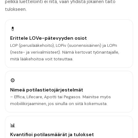
pelkkä luettelointi ei riitä, vaan yhdistä jokainen taito
tulokseen.
💊
Erittele LOVe-pätevyyden osiot
LOP (peruslääkehoito), LOPiv (suonensisäinen) ja LOPn
(neste- ja verivalmisteet). Nämä kertovat työnantajalle,
mitä lääkehoitoa voit toteuttaa.
⚙️
Nimeä potilastietojärjestelmät
– Effica, Lifecare, Apotti tai Pegasos. Mainitse myös
mobiilikirjaaminen, jos sinulla on siitä kokemusta.
📊
Kvantifioi potilasmäärät ja tulokset