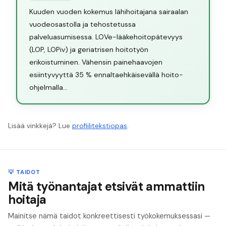
Kuuden vuoden kokemus lähihoitajana sairaalan
vuodeosastolla ja tehostetussa
palveluasumisessa. LOVe-lääkehoitopätevyys
(LOP, LOPiv) ja geriatrisen hoitotyön
erikoistuminen. Vähensin painehaavojen
esiintyvyyttä 35 % ennaltaehkäisevällä hoito-
ohjelmalla...
Lisää vinkkejä? Lue
profiilitekstiopas
.
💡 TAIDOT
Mitä työnantajat etsivät ammattiin
hoitaja
Mainitse nämä taidot konkreettisesti työkokemuksessasi —