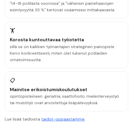
"14–18 potilasta vuorossa" ja "vähensin painehaavojen
esiintyvyyttä 35 %" kertovat osaamisesi mittakaavasta.
🏋️
Korosta kuntouttavaa työotetta
sillä se on kaikkien työnantajien strateginen painopiste.
Kerro konkreettisesti, miten olet tukenut potilaiden
omatoimisuutta.
📋
Mainitse erikoistumiskoulutukset
opintopisteineen: geriatria, saattohoito, mielenterveystyö
tai muistityö ovat arvostettuja lisäpätevyyksiä.
Lue lisää taidoista
taidot-oppaastamme
.