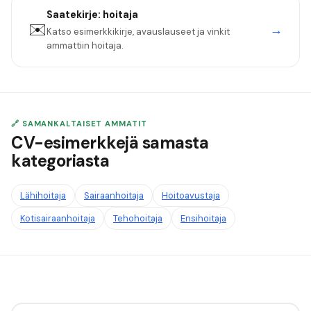
Saatekirje:
hoitaja
✉️
→
Katso esimerkkikirje, avauslauseet ja vinkit
ammattiin
hoitaja
.
🔗 SAMANKALTAISET AMMATIT
CV-esimerkkejä samasta
kategoriasta
Lähihoitaja
Sairaanhoitaja
Hoitoavustaja
Kotisairaanhoitaja
Tehohoitaja
Ensihoitaja