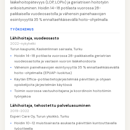
lääkehoitopätevyys (LOP, LOPiv) ja geriatrisen hoitotyön
erikoistuminen. Hoidin 14–18 potilasta vuorossa 28-
paikkaisella vuodeosastolla ja vähensin painehaavojen
esiintyvyyttä 35 % ennaltaehkäisevällä hoito-ohjelmalla.
TYÖKOKEMUS
Lähihoitaja, vuodeosasto
2022–nykyhetki
Turun kaupunki, Kaskenlinnan sairaala, Turku
Hoidin 14–18 potilasta vuorossa 28-paikkaisella geriatrian
vuodeosastolla ja vastasin vuoron lääkehoidosta
Vähensin painehaavojen esiintyvyyttä 35 % ennaltaehkäisevällä
hoito-ohjelmalla (EPUAP-luokitus)
Käytän Effica-potilastietojärjestelmää päivittäin ja ohjaan
opiskelijoita järjestelmän käytössä
Toimin vuorossa vastuuhoitajana ja koordinoin hoitotiimin
työnjakoa
Lähihoitaja, tehostettu palveluasuminen
2019–2022
Esperi Care Oy, Turun yksikkö, Turku
Hoidin 10–12 muistisairasta asukasta päivittäin kuntouttavalla
työotteella