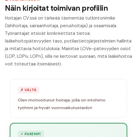
Näin kirjoitat toimivan profiilin
Hoitajan CV:ssä on tärkeää täsmentää tutkintonimike
(lähihoitaja, sairaanhoitaja, perushoitaja) ja osaamisala.
Työnantajat etsivät konkreettista tietoa:
lääkehoitopätevyyden taso, potilastietojärjestelmien hallinta
ja mitattavia hoitotuloksia. Mainitse LOVe-pätevyyden osiot
(LOP, LOPiv, LOPn), sillä ne kertovat suoraan, mitä lääkehoitoa
voit toteuttaa itsenäisesti.
✗
VÄLTÄ
Olen motivoitunut hoitaja, jolla on intohimo
työhöni ja hyvät vuorovaikutustaidot.
✓
PAREMPI