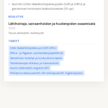
Suoritin LOVe-lääkehoitopätevyyden (LOP ja LOPiv) ja
geriatrisen hoitotyön lisäkoulutuksen (15 op)
KOULUTUS
Lähihoitaja, sairaanhoidon ja huolenpidon osaamisala
2019
Turun ammatti-instituutti
TAIDOT
LOVe-lääkehoitopätevyys (LOP, LOPiv)
Effica- ja Pegasos-potilastietojärjestelmät
Geriatrinen hoitotyö ja kuntouttava työote
Painehaavojen ehkäisy ja haavanhoito
Suomi (äidinkieli), englanti (B1)
Potilasturvallisuuskortti, EA1-ensiapukortti, hygieniapassi
👤
Täytä nimesi ja yhteystietosi
1