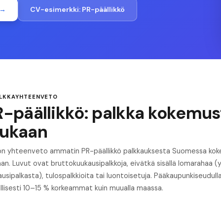
 →
CV-esimerkki:
PR-päällikkö
ALKKAYHTEENVETO
R-päällikkö: palkka kokemu
ukaan
 on yhteenveto ammatin PR-päällikkö palkkauksesta Suomessa ko
an. Luvut ovat bruttokuukausipalkkoja, eivätkä sisällä lomarahaa 
usipalkasta), tulospalkkioita tai luontoisetuja. Pääkaupunkiseudull
illisesti 10–15 % korkeammat kuin muualla maassa.