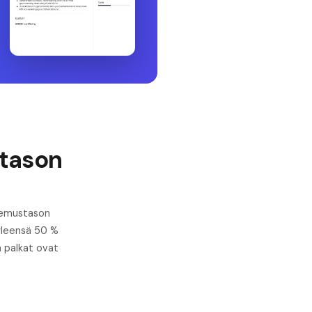
stason
kemustason
(yleensä 50 %
a palkat ovat