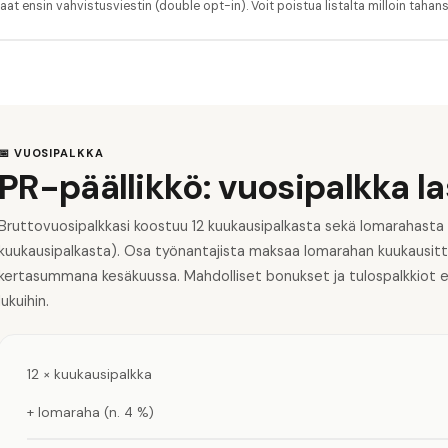
aat ensin vahvistusviestin (double opt-in). Voit poistua listalta milloin tahan
📅 VUOSIPALKKA
PR-päällikkö: vuosipalkka l
Bruttovuosipalkkasi koostuu 12 kuukausipalkasta sekä lomarahasta
kuukausipalkasta). Osa työnantajista maksaa lomarahan kuukausitta
kertasummana kesäkuussa. Mahdolliset bonukset ja tulospalkkiot eiv
lukuihin.
12 × kuukausipalkka
+ lomaraha (n. 4 %)