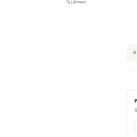
🔍
Lähteet
📊
P
S