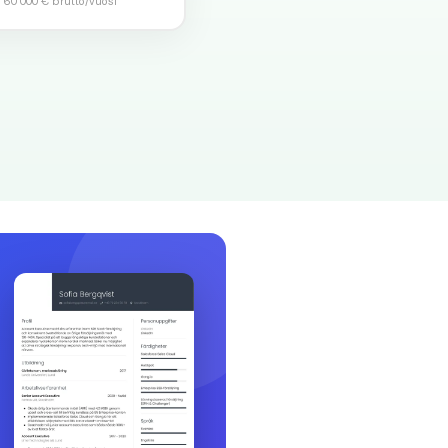
–
60 000 €
brutto/vuosi