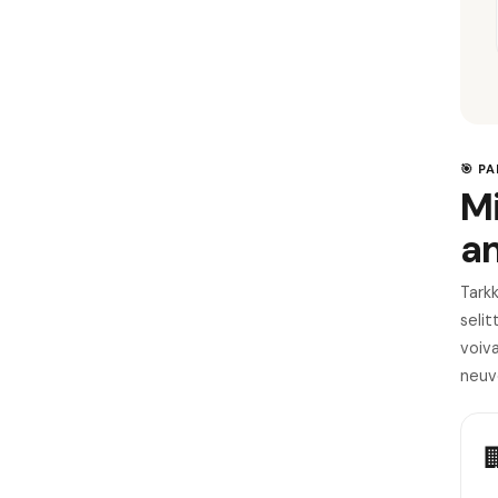
🎯 P
Mi
a
Tarkk
seli
voiv
neuv
