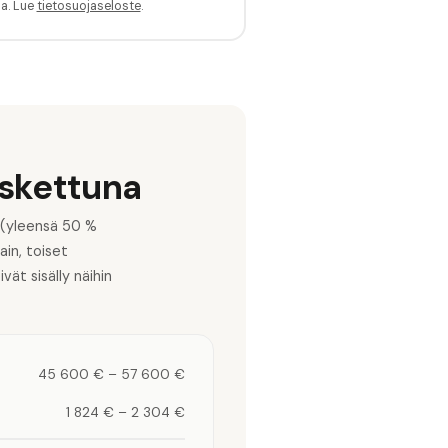
sa. Lue
tietosuojaseloste
.
askettuna
 (yleensä 50 %
in, toiset
ät sisälly näihin
45 600 €
–
57 600 €
1 824 €
–
2 304 €