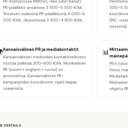
PR-toimistossa (Miltton, Tekir, Ellun Kanat)
Perinteine
PR-päällikkö ansaitsee 3 500–5 500 €/kk.
500–5 500
Yrityksen sisäisenä PR-päällikkönä 4 000–6
koordinoin
500 €/kk. Järjestöissä 3 500–4 800 €/kk.
(PA) -osa
viestintä
Kansainvälinen PR ja mediakontaktit
Mittaami

📊
mainep
Kansainvälisten medioiden kontaktiverkosto
nostaa palkkaa 300–600 €/kk. Monikielinen
PR:n tulo
PR (suomi + englanti + ruotsi) on
Voice, ma
arvostettua. Kansainvälisten PR-
Mediatark
kampanjoiden koordinointi vaatii laajaa
Meltwater
osaamista.
ohjattu PR
⚖️ VERTAILU