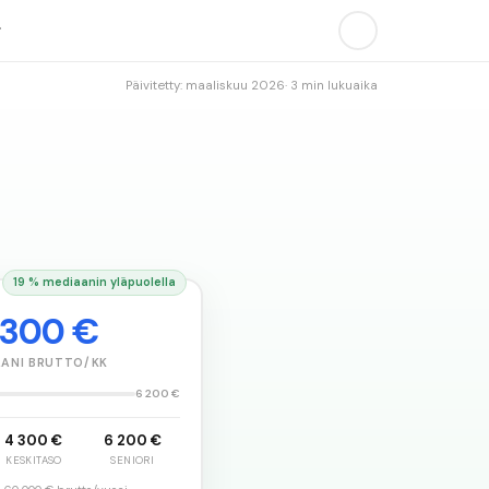
Päivitetty: maaliskuu
2026
· 3 min lukuaika
19 % mediaanin yläpuolella
 300 €
AANI BRUTTO/KK
6 200 €
4 300 €
6 200 €
KESKITASO
SENIORI