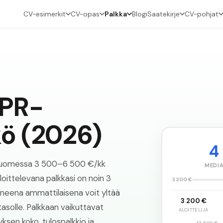
CV-esimerkit
CV-opas
Palkka
Blogi
Saatekirje
CV-pohjat
PR-
kö
(
2026
)
4
 Suomessa 3 500–6 500 €/kk
MEDI
oittelevana palkkasi on noin 3
3 200 €
neena ammattilaisena voit yltää
3 200 €
solle. Palkkaan vaikuttavat
ALOITTELIJA
tyksen koko, tulospalkkio ja