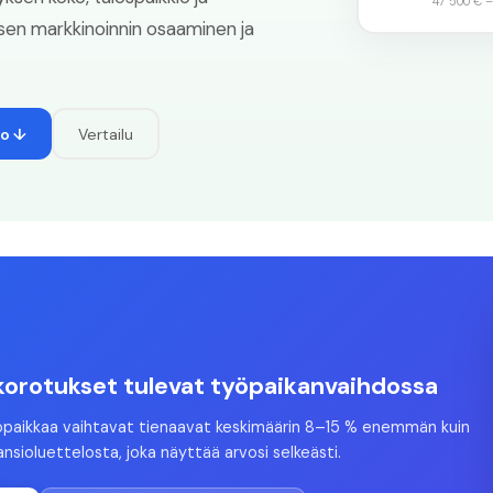
47 500 €
lisen markkinoinnin osaaminen ja
to ↓
Vertailu
orotukset tulevat työpaikanvaihdossa
öpaikkaa vaihtavat tienaavat keskimäärin 8–15 % enemmän kuin
ansioluettelosta, joka näyttää arvosi selkeästi.