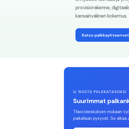
provisiorakenne, digitaa
kansainvälinen kokemus.
Katso palkkayhteenve
📈 NOSTA PALKKATASOASI
Suurimmat palkank
Tilastokeskuksen mukaan ty
paikallaan pysyvät. Se alkaa 