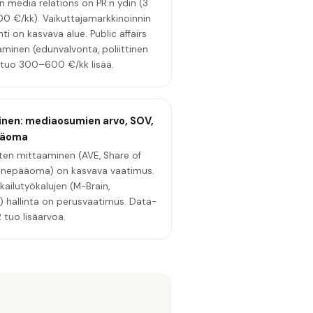
n media relations on PR:n ydin (3
 €/kk). Vaikuttajamarkkinoinnin
ti on kasvava alue. Public affairs
aminen (edunvalvonta, poliittinen
) tuo 300–600 €/kk lisää.
nen: mediaosumien arvo, SOV,
ääoma
sten mittaaminen (AVE, Share of
inepääoma) on kasvava vaatimus.
kailutyökalujen (M-Brain,
) hallinta on perusvaatimus. Data-
 tuo lisäarvoa.