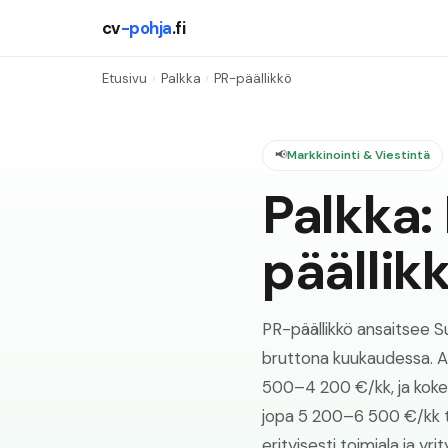
cv
-pohja
.fi
Etusivu
›
Palkka
›
PR-päällikkö
📢
Markkinointi & Viestintä
Palkka:
päällik
PR-päällikkö ansaitsee
bruttona kuukaudessa. Al
500–4 200 €/kk, ja koke
jopa 5 200–6 500 €/kk ta
erityisesti toimiala ja yri