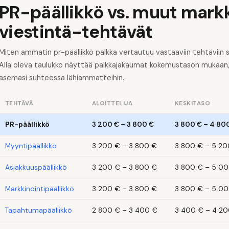
PR-päällikkö vs. muut markk
viestintä-tehtävät
Miten ammatin pr-päällikkö palkka vertautuu vastaaviin tehtäviin s
Alla oleva taulukko näyttää palkkajakaumat kokemustason mukaan, 
asemasi suhteessa lähiammatteihin.
TEHTÄVÄ
ALOITTELIJA
KESKITASO
PR-päällikkö
3 200 €
–
3 800 €
3 800 €
–
4 80
Myyntipäällikkö
3 200 €
–
3 800 €
3 800 €
–
5 20
Asiakkuuspäällikkö
3 200 €
–
3 800 €
3 800 €
–
5 00
Markkinointipäällikkö
3 200 €
–
3 800 €
3 800 €
–
5 00
Tapahtumapäällikkö
2 800 €
–
3 400 €
3 400 €
–
4 20