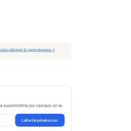
Katso lähteet & metodologia ↗
 ja suunnitelma jos vastaus on ei.
Lähetä pikakurssi