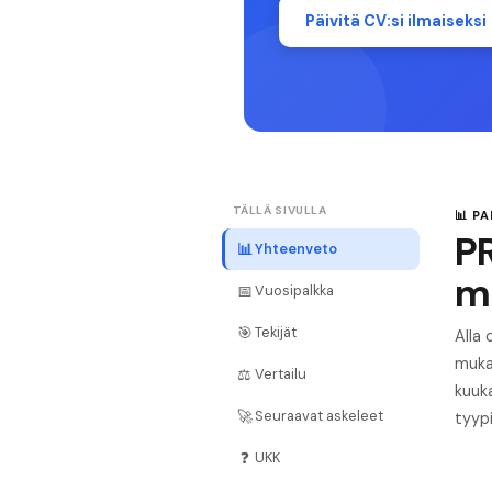
Päivitä CV:si ilmaiseksi
TÄLLÄ SIVULLA
📊 P
P
📊
Yhteenveto
m
📅
Vuosipalkka
🎯
Tekijät
Alla
muka
⚖️
Vertailu
kuuka
🚀
Seuraavat askeleet
tyyp
❓
UKK