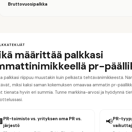
Bruttovuosipalkka
ALKKATEKIJÄT
kä määrittää palkkasi
mmattinimikkeellä pr-päälli
a palkkasi riippuu muustakin kuin pelkästä tehtävänimikkeestä. Näm
ttävät, miksi kaksi saman kokemuksen omaavaa ammatin pr-päällik
at tienata hyvin eri summia. Tunne markkina-arvosi ja hyödynnä ti
ottelussasi.
PR-toimisto vs. yrityksen oma PR vs.
PR-tyypp

📢
järjestö
vaikuttaj