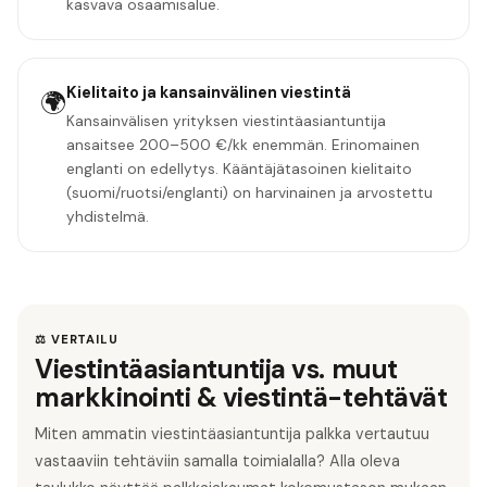
kasvava osaamisalue.
Kielitaito ja kansainvälinen viestintä
🌍
Kansainvälisen yrityksen viestintäasiantuntija
ansaitsee 200–500 €/kk enemmän. Erinomainen
englanti on edellytys. Kääntäjätasoinen kielitaito
(suomi/ruotsi/englanti) on harvinainen ja arvostettu
yhdistelmä.
⚖️ VERTAILU
Viestintäasiantuntija vs. muut
markkinointi & viestintä-tehtävät
Miten ammatin viestintäasiantuntija palkka vertautuu
vastaaviin tehtäviin samalla toimialalla? Alla oleva