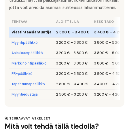
taulukko näyttää palkkajakaumat kokemustason mukaan,
jotta voit arvioida asemasi suhteessa lähiammatteihin.
TEHTÄVÄ
ALOITTELIJA
KESKITASO
Viestintäasiantuntija
2 800 €
–
3 400 €
3 400 €
–
4 200 €
Myyntipäällikkö
3 200 €
–
3 800 €
3 800 €
–
5 200 €
Asiakkuuspäällikkö
3 200 €
–
3 800 €
3 800 €
–
5 000 €
Markkinointipäällikkö
3 200 €
–
3 800 €
3 800 €
–
5 000 €
PR-päällikkö
3 200 €
–
3 800 €
3 800 €
–
4 800 €
Tapahtumapäällikkö
2 800 €
–
3 400 €
3 400 €
–
4 200 €
Myyntiedustaja
2 500 €
–
3 200 €
3 200 €
–
4 200 €
🚀 SEURAAVAT ASKELEET
Mitä voit tehdä tällä tiedolla?