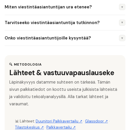
Toimistossa kokemus karttuu nopeasti useiden asiakkuuksien
Sijoittajaviestinnän (IR) asiantuntija ansaitsee 3 500–5 500
Miten viestintäasiantuntijan ura etenee?
▼
kautta.
€/kk. Pörssiyhtiöissä rooli on erityisen arvostettu. IR-
osaaminen edellyttää taloushallinnon ja viestinnän
Tyypillinen polku: Viestintäassistentti → Viestintäasiantuntija
Tarvitseeko viestintäasiantuntija tutkinnon?
▼
yhdistelmää.
→ Senior → Viestintäpäällikkö → Viestintäjohtaja/CCO.
Toimistossa: Consultant → Senior → Account Director →
Viestinnän, journalismin tai yhteiskuntatieteiden maisterin
Onko viestintäasiantuntijoille kysyntää?
▼
Partner.
tutkinto on yleisin. Procom ry:n viestinnän ammattitutkinto
on arvostettu lisäpätevyys. Portfolio ja kirjoitustaito
Kyllä, viestinnän merkitys kasvaa yrityksissä. Kriisiviestintä,
ratkaisevat paljon.
vastuullisuusviestintä ja digitaalinen viestintä ovat kasvavia
erikoistumisalueita.
🔍 METODOLOGIA
Lähteet & vastuuvapauslauseke
Läpinäkyvyys datamme suhteen on tärkeää. Tämän
sivun palkkatiedot on koottu useista julkisista lähteistä
ja validoitu tekoälyanalyysillä. Alla tarkat lähteet ja
varaumat.
📊 Lähteet:
Duunitori Palkkavertailu ↗
·
Glassdoor ↗
·
Tilastokeskus ↗
·
Palkkavertailu ↗