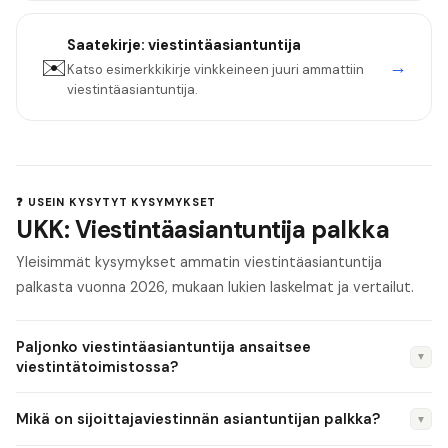
Saatekirje:
viestintäasiantuntija
✉️
→
Katso esimerkkikirje vinkkeineen juuri ammattiin
viestintäasiantuntija
.
❓ USEIN KYSYTYT KYSYMYKSET
UKK: Viestintäasiantuntija palkka
Yleisimmät kysymykset ammatin viestintäasiantuntija
palkasta vuonna 2026, mukaan lukien laskelmat ja vertailut.
Paljonko viestintäasiantuntija ansaitsee
▼
viestintätoimistossa?
Viestintätoimistossa viestintäasiantuntija ansaitsee 2 800–
Mikä on sijoittajaviestinnän asiantuntijan palkka?
▼
4 500 €/kk. Senior Consultant 4 000–5 200 €/kk.