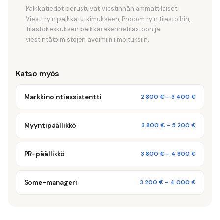
Palkkatiedot perustuvat Viestinnän ammattilaiset
Viesti ry:n palkkatutkimukseen, Procom ry:n tilastoihin,
Tilastokeskuksen palkkarakennetilastoon ja
viestintätoimistojen avoimiin ilmoituksiin.
Katso myös
Markkinointiassistentti
2 800 €
–
3 400 €
Myyntipäällikkö
3 800 €
–
5 200 €
PR-päällikkö
3 800 €
–
4 800 €
Some-manageri
3 200 €
–
4 000 €