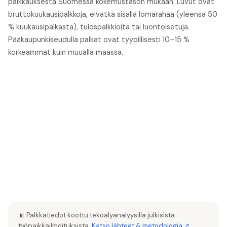
palkkauksesta Suomessa kokemustason mukaan. Luvut ovat
bruttokuukausipalkkoja, eivätkä sisällä lomarahaa (yleensä 50
% kuukausipalkasta), tulospalkkioita tai luontoisetuja.
Pääkaupunkiseudulla palkat ovat tyypillisesti 10–15 %
korkeammat kuin muualla maassa.
📊 Palkkatiedot koottu tekoälyanalyysillä julkisista
työpaikkailmoituksista.
Katso lähteet & metodologia ↗