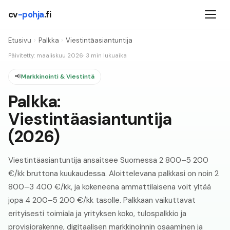
cv
-pohja
.fi
Etusivu
›
Palkka
›
Viestintäasiantuntija
Päivitetty: maaliskuu
2026
· 3 min lukuaika
📢
Markkinointi & Viestintä
Palkka:
Viestintäasiantuntija
(
2026
)
Viestintäasiantuntija ansaitsee Suomessa 2 800–5 200
€/kk bruttona kuukaudessa. Aloittelevana palkkasi on noin 2
800–3 400 €/kk, ja kokeneena ammattilaisena voit yltää
jopa 4 200–5 200 €/kk tasolle. Palkkaan vaikuttavat
erityisesti toimiala ja yrityksen koko, tulospalkkio ja
provisiorakenne, digitaalisen markkinoinnin osaaminen ja