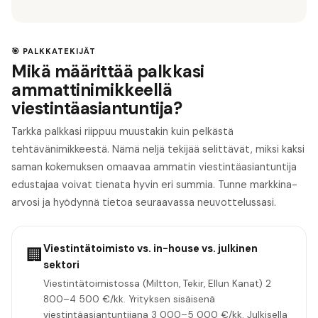
🎯 PALKKATEKIJÄT
Mikä määrittää palkkasi
ammattinimikkeellä
viestintäasiantuntija?
Tarkka palkkasi riippuu muustakin kuin pelkästä
tehtävänimikkeestä. Nämä neljä tekijää selittävät, miksi kaksi
saman kokemuksen omaavaa ammatin viestintäasiantuntija
edustajaa voivat tienata hyvin eri summia. Tunne markkina-
arvosi ja hyödynnä tietoa seuraavassa neuvottelussasi.
Viestintätoimisto vs. in-house vs. julkinen
🏢
sektori
Viestintätoimistossa (Miltton, Tekir, Ellun Kanat) 2
800–4 500 €/kk. Yrityksen sisäisenä
viestintäasiantuntijana 3 000–5 000 €/kk. Julkisella