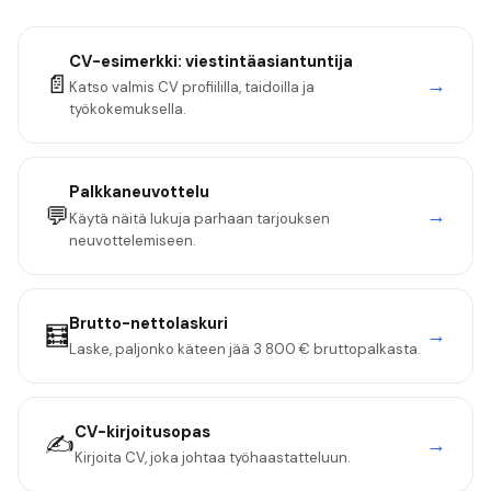
CV-esimerkki:
viestintäasiantuntija
📄
→
Katso valmis CV profiililla, taidoilla ja
työkokemuksella.
Palkkaneuvottelu
💬
→
Käytä näitä lukuja parhaan tarjouksen
neuvottelemiseen.
Brutto-nettolaskuri
🧮
→
Laske, paljonko käteen jää
3 800 €
bruttopalkasta.
CV-kirjoitusopas
✍️
→
Kirjoita CV, joka johtaa työhaastatteluun.