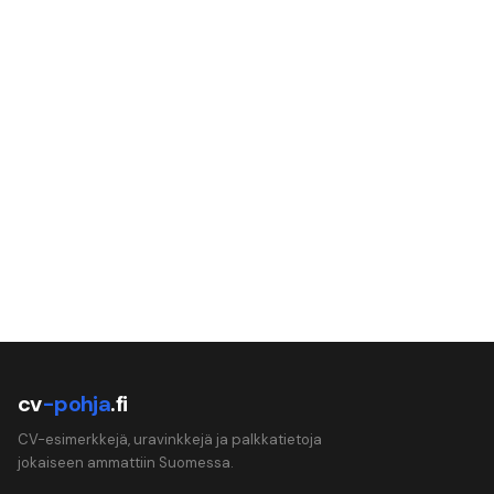
cv
-pohja
.fi
CV-esimerkkejä, uravinkkejä ja palkkatietoja
jokaiseen ammattiin Suomessa.