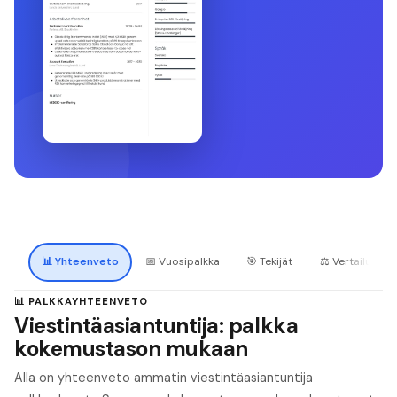
📊
Yhteenveto
📅
Vuosipalkka
🎯
Tekijät
⚖️
Vertailu
📊 PALKKAYHTEENVETO
Viestintäasiantuntija: palkka
kokemustason mukaan
Alla on yhteenveto ammatin viestintäasiantuntija