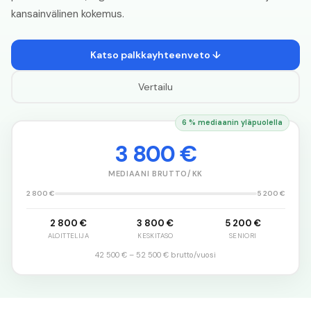
kansainvälinen kokemus.
Katso palkkayhteenveto ↓
Vertailu
6 % mediaanin yläpuolella
3 800 €
MEDIAANI BRUTTO/KK
2 800 €
5 200 €
2 800 €
3 800 €
5 200 €
ALOITTELIJA
KESKITASO
SENIORI
42 500 €
–
52 500 €
brutto/vuosi