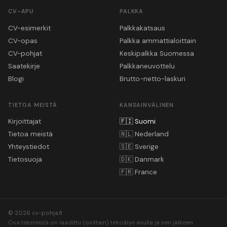
CV-APU
PALKKA
CV-esimerkit
Palkkakatsaus
CV-opas
Palkka ammattialoittain
CV-pohjat
Keskipalkka Suomessa
Saatekirje
Palkkaneuvottelu
Blogi
Brutto-netto-laskuri
TIETOA MEISTÄ
KANSAINVÄLINEN
Kirjoittajat
🇫🇮
Suomi
Tietoa meistä
🇳🇱
Nederland
Yhteystiedot
🇸🇪
Sverige
Tietosuoja
🇩🇰
Danmark
🇫🇷
France
© 2026 cv-pohja.fi
Osa teksteistä on laadittu (osittain) tekoälyn avulla ja sen jälkeen