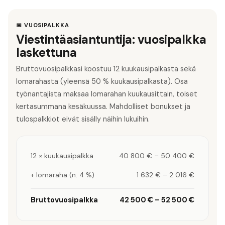
📅 VUOSIPALKKA
Viestintäasiantuntija: vuosipalkka
laskettuna
Bruttovuosipalkkasi koostuu 12 kuukausipalkasta sekä
lomarahasta (yleensä 50 % kuukausipalkasta). Osa
työnantajista maksaa lomarahan kuukausittain, toiset
kertasummana kesäkuussa. Mahdolliset bonukset ja
tulospalkkiot eivät sisälly näihin lukuihin.
12 × kuukausipalkka
40 800 €
–
50 400 €
+ lomaraha (n. 4 %)
1 632 €
–
2 016 €
Bruttovuosipalkka
42 500 €
–
52 500 €