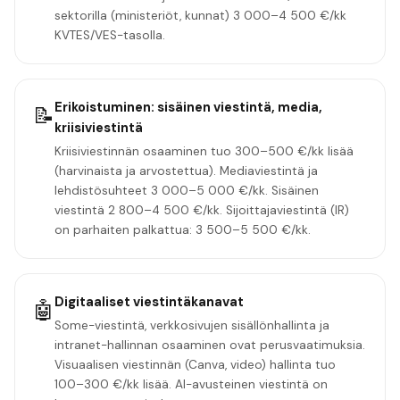
sektorilla (ministeriöt, kunnat) 3 000–4 500 €/kk
KVTES/VES-tasolla.
Erikoistuminen: sisäinen viestintä, media,
📝
kriisiviestintä
Kriisiviestinnän osaaminen tuo 300–500 €/kk lisää
(harvinaista ja arvostettua). Mediaviestintä ja
lehdistösuhteet 3 000–5 000 €/kk. Sisäinen
viestintä 2 800–4 500 €/kk. Sijoittajaviestintä (IR)
on parhaiten palkattua: 3 500–5 500 €/kk.
Digitaaliset viestintäkanavat
🤖
Some-viestintä, verkkosivujen sisällönhallinta ja
intranet-hallinnan osaaminen ovat perusvaatimuksia.
Visuaalisen viestinnän (Canva, video) hallinta tuo
100–300 €/kk lisää. AI-avusteinen viestintä on