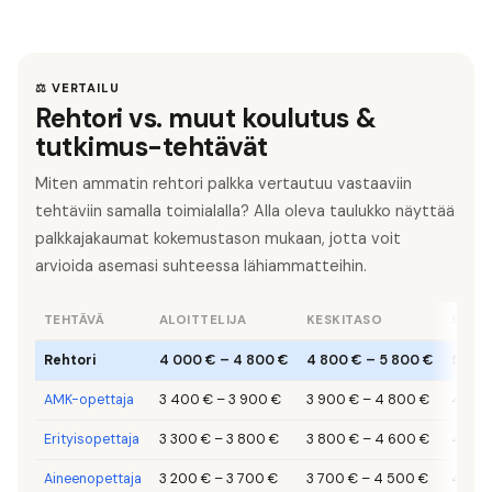
⚖️ VERTAILU
Rehtori vs. muut koulutus &
tutkimus-tehtävät
Miten ammatin rehtori palkka vertautuu vastaaviin
tehtäviin samalla toimialalla? Alla oleva taulukko näyttää
palkkajakaumat kokemustason mukaan, jotta voit
arvioida asemasi suhteessa lähiammatteihin.
TEHTÄVÄ
ALOITTELIJA
KESKITASO
SENIO
Rehtori
4 000 €
–
4 800 €
4 800 €
–
5 800 €
5 800
AMK-opettaja
3 400 €
–
3 900 €
3 900 €
–
4 800 €
4 800
Erityisopettaja
3 300 €
–
3 800 €
3 800 €
–
4 600 €
4 600
Aineenopettaja
3 200 €
–
3 700 €
3 700 €
–
4 500 €
4 500