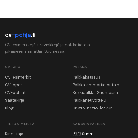
cv
-pohja
.fi
CV-esimerkkejä, uravinkkejä ja palkkatietoja
jokaiseen ammattiin Suomessa.
CV-APU
PALKKA
CV-esimerkit
Palkkakatsaus
CV-opas
Palkka ammattialoittain
CV-pohjat
Keskipalkka Suomessa
Saatekirje
Palkkaneuvottelu
Blogi
Brutto-netto-laskuri
TIETOA MEISTÄ
KANSAINVÄLINEN
Kirjoittajat
🇫🇮
Suomi