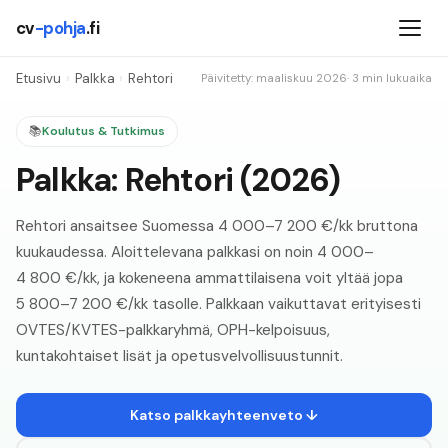
cv
-pohja
.fi
Etusivu
›
Palkka
›
Rehtori
Päivitetty: maaliskuu
2026
· 3 min lukuaika
📚
Koulutus & Tutkimus
Palkka:
Rehtori
(
2026
)
Rehtori ansaitsee Suomessa 4 000–7 200 €/kk bruttona
kuukaudessa. Aloittelevana palkkasi on noin 4 000–
4 800 €/kk, ja kokeneena ammattilaisena voit yltää jopa
5 800–7 200 €/kk tasolle. Palkkaan vaikuttavat erityisesti
OVTES/KVTES-palkkaryhmä, OPH-kelpoisuus,
kuntakohtaiset lisät ja opetusvelvollisuustunnit.
Katso palkkayhteenveto ↓