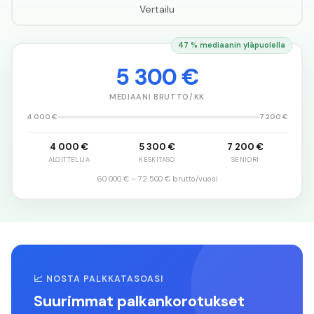
Vertailu
47 % mediaanin yläpuolella
5 300 €
MEDIAANI BRUTTO/KK
4 000 €
7 200 €
4 000 €
5 300 €
7 200 €
ALOITTELIJA
KESKITASO
SENIORI
60 000 €
–
72 500 €
brutto/vuosi
📈 NOSTA PALKKATASOASI
Suurimmat palkankorotukset