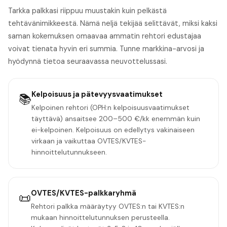
Tarkka palkkasi riippuu muustakin kuin pelkästä
tehtävänimikkeestä. Nämä neljä tekijää selittävät, miksi kaksi
saman kokemuksen omaavaa ammatin rehtori edustajaa
voivat tienata hyvin eri summia. Tunne markkina-arvosi ja
hyödynnä tietoa seuraavassa neuvottelussasi.
Kelpoisuus ja pätevyysvaatimukset
📚
Kelpoinen rehtori (OPH:n kelpoisuusvaatimukset
täyttävä) ansaitsee 200–500 €/kk enemmän kuin
ei-kelpoinen. Kelpoisuus on edellytys vakinaiseen
virkaan ja vaikuttaa OVTES/KVTES-
hinnoittelutunnukseen.
OVTES/KVTES-palkkaryhmä
📜
Rehtori palkka määräytyy OVTES:n tai KVTES:n
mukaan hinnoittelutunnuksen perusteella.