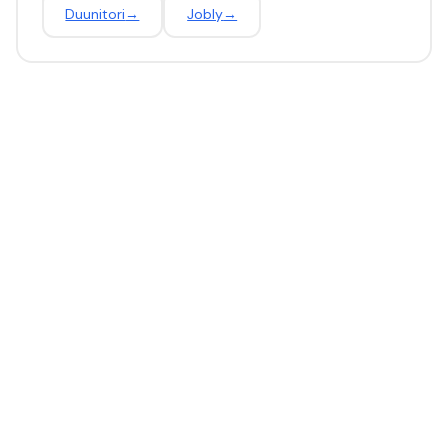
Duunitori
→
Jobly
→