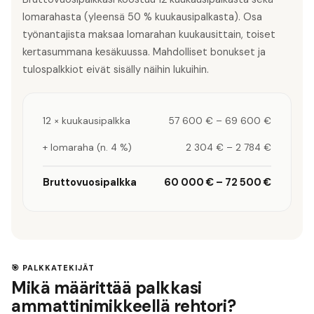
lomarahasta (yleensä 50 % kuukausipalkasta). Osa
työnantajista maksaa lomarahan kuukausittain, toiset
kertasummana kesäkuussa. Mahdolliset bonukset ja
tulospalkkiot eivät sisälly näihin lukuihin.
12 × kuukausipalkka
57 600 €
–
69 600 €
+ lomaraha (n. 4 %)
2 304 €
–
2 784 €
Bruttovuosipalkka
60 000 €
–
72 500 €
🎯 PALKKATEKIJÄT
Mikä määrittää palkkasi
ammattinimikkeellä rehtori?