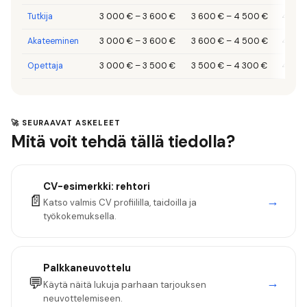
Tutkija
3 000 €
–
3 600 €
3 600 €
–
4 500 €
4 500
Akateeminen
3 000 €
–
3 600 €
3 600 €
–
4 500 €
4 500
Opettaja
3 000 €
–
3 500 €
3 500 €
–
4 300 €
4 300
🚀 SEURAAVAT ASKELEET
Mitä voit tehdä tällä tiedolla?
CV-esimerkki:
rehtori
📄
→
Katso valmis CV profiililla, taidoilla ja
työkokemuksella.
Palkkaneuvottelu
💬
→
Käytä näitä lukuja parhaan tarjouksen
neuvottelemiseen.