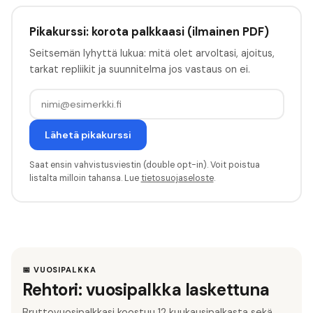
Pikakurssi: korota palkkaasi (ilmainen PDF)
Seitsemän lyhyttä lukua: mitä olet arvoltasi, ajoitus,
tarkat repliikit ja suunnitelma jos vastaus on ei.
Lähetä pikakurssi
Saat ensin vahvistusviestin (double opt-in). Voit poistua
listalta milloin tahansa. Lue
tietosuojaseloste
.
📅 VUOSIPALKKA
Rehtori: vuosipalkka laskettuna
Bruttovuosipalkkasi koostuu 12 kuukausipalkasta sekä