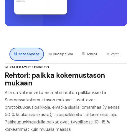
📊
Yhteenveto
📅
Vuosipalkka
🎯
Tekijät
⚖️
Vertailu
📊 PALKKAYHTEENVETO
Rehtori: palkka kokemustason
mukaan
Alla on yhteenveto ammatin rehtori palkkauksesta
Suomessa kokemustason mukaan. Luvut ovat
bruttokuukausipalkkoja, eivätkä sisällä lomarahaa (yleensä
50 % kuukausipalkasta), tulospalkkioita tai luontoisetuja.
Pääkaupunkiseudulla palkat ovat tyypillisesti 10–15 %
korkeammat kuin muualla maassa.