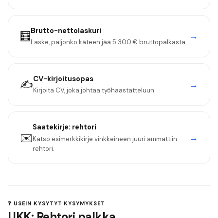
Brutto-nettolaskuri
🧮
→
Laske, paljonko käteen jää
5 300 €
bruttopalkasta.
CV-kirjoitusopas
✍️
→
Kirjoita CV, joka johtaa työhaastatteluun.
Saatekirje:
rehtori
✉️
→
Katso esimerkkikirje vinkkeineen juuri ammattiin
rehtori
.
❓ USEIN KYSYTYT KYSYMYKSET
UKK: Rehtori palkka