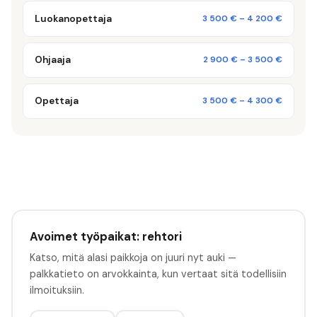
Luokanopettaja
3 500 €
–
4 200 €
Ohjaaja
2 900 €
–
3 500 €
Opettaja
3 500 €
–
4 300 €
Avoimet työpaikat: rehtori
Katso, mitä alasi paikkoja on juuri nyt auki —
palkkatieto on arvokkainta, kun vertaat sitä todellisiin
ilmoituksiin.