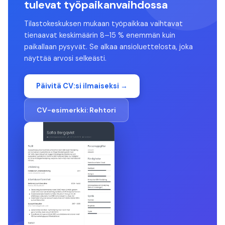
tulevat työpaikanvaihdossa
Tilastokeskuksen mukaan työpaikkaa vaihtavat
tienaavat keskimäärin 8–15 % enemmän kuin
paikallaan pysyvät. Se alkaa ansioluettelosta, joka
näyttää arvosi selkeästi.
Päivitä CV:si ilmaiseksi →
CV-esimerkki:
Rehtori