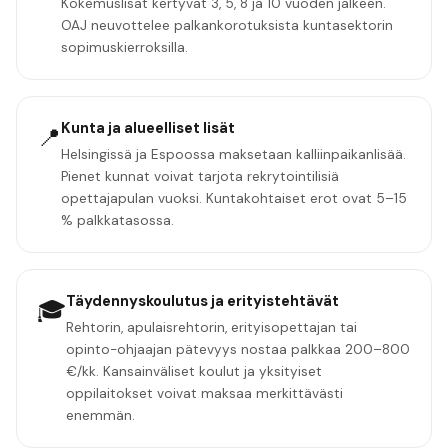
Kokemuslisät kertyvät 3, 5, 8 ja 10 vuoden jälkeen.
OAJ neuvottelee palkankorotuksista kuntasektorin
sopimuskierroksilla.
Kunta ja alueelliset lisät
📍
Helsingissä ja Espoossa maksetaan kalliinpaikanlisää.
Pienet kunnat voivat tarjota rekrytointilisiä
opettajapulan vuoksi. Kuntakohtaiset erot ovat 5–15
% palkkatasossa.
Täydennyskoulutus ja erityistehtävät
🎓
Rehtorin, apulaisrehtorin, erityisopettajan tai
opinto-ohjaajan pätevyys nostaa palkkaa 200–800
€/kk. Kansainväliset koulut ja yksityiset
oppilaitokset voivat maksaa merkittävästi
enemmän.