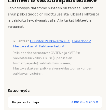
Lähteet & vastuuvapauslauseke
Läpinäkyvyys datamme suhteen on tärkeää. Tämän
sivun palkkatiedot on koottu useista julkisista lähteistä
ja validoitu tekoälyanalyysillä. Alla tarkat lähteet ja
varaumat.
📊 Lähteet:
Duunitori Palkkavertailu ↗
·
Glassdoor ↗
·
Tilastokeskus ↗
·
Palkkavertailu ↗
Palkkatiedot perustuvat OVTES:n ja KVTES:n
palkkataulukkoihin, OAJ:n (Opetusalan
Ammattijärjestö) palkkatutkimukseen,
Tilastokeskuksen palkkarakennetilastoon ja kuntien
palkka-aineistoihin.
Katso myös
Kirjastonhoitaja
3 100 €
–
3 700 €