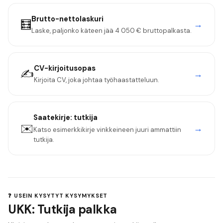
Brutto-nettolaskuri
🧮
→
Laske, paljonko käteen jää
4 050 €
bruttopalkasta.
CV-kirjoitusopas
✍️
→
Kirjoita CV, joka johtaa työhaastatteluun.
Saatekirje:
tutkija
✉️
→
Katso esimerkkikirje vinkkeineen juuri ammattiin
tutkija
.
❓ USEIN KYSYTYT KYSYMYKSET
UKK: Tutkija palkka