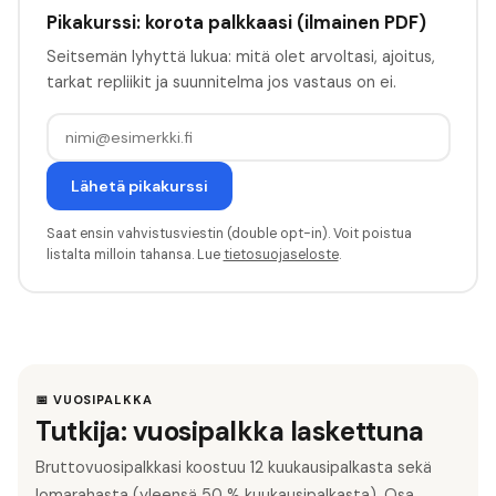
Pikakurssi: korota palkkaasi (ilmainen PDF)
Seitsemän lyhyttä lukua: mitä olet arvoltasi, ajoitus,
tarkat repliikit ja suunnitelma jos vastaus on ei.
Lähetä pikakurssi
Saat ensin vahvistusviestin (double opt-in). Voit poistua
listalta milloin tahansa. Lue
tietosuojaseloste
.
📅 VUOSIPALKKA
Tutkija: vuosipalkka laskettuna
Bruttovuosipalkkasi koostuu 12 kuukausipalkasta sekä
lomarahasta (yleensä 50 % kuukausipalkasta). Osa