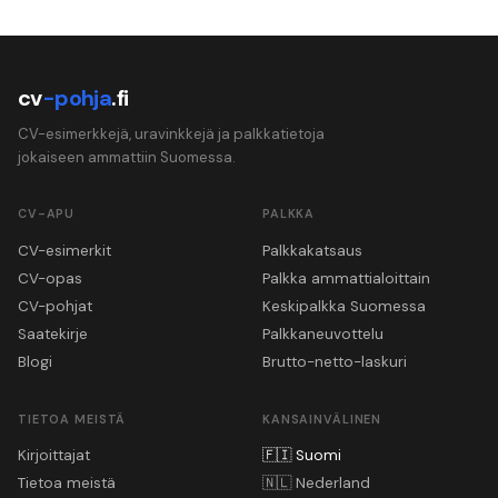
cv
-pohja
.fi
CV-esimerkkejä, uravinkkejä ja palkkatietoja
jokaiseen ammattiin Suomessa.
CV-APU
PALKKA
CV-esimerkit
Palkkakatsaus
CV-opas
Palkka ammattialoittain
CV-pohjat
Keskipalkka Suomessa
Saatekirje
Palkkaneuvottelu
Blogi
Brutto-netto-laskuri
TIETOA MEISTÄ
KANSAINVÄLINEN
Kirjoittajat
🇫🇮
Suomi
Tietoa meistä
🇳🇱
Nederland