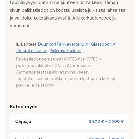
Läpinäkyvyys datamme suhteen on tärkeää. Tämän
sivun palkkatiedot on koottu useista julkisista lähteistä
ja validoitu tekoälyanalyysillä. Alla tarkat lähteet ja
varaumat.
📊 Lähteet:
Duunitori Palkkavertailu ↗
·
Glassdoor ↗
·
Tilastokeskus ↗
·
Palkkavertailu ↗
Palkkatiedot perustuvat OVTES:n ja KVTES:n
palkkataulukkoihin, OAJ:n (Opetusalan
Ammattijärjestö) palkkatutkimukseen,
Tilastokeskuksen palkkarakennetilastoon ja kuntien
palkka-aineistoihin.
Katso myös
Ohjaaja
2 900 €
–
3 500 €