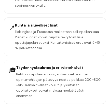
OAJ neuvottelee palkankorotuksista kuntasektorin
sopimuskierroksilla.
Kunta ja alueelliset lisät
📍
Helsingissä ja Espoossa maksetaan kalliinpaikanlisää.
Pienet kunnat voivat tarjota rekrytointilisiä
opettajapulan vuoksi. Kuntakohtaiset erot ovat 5–15
% palkkatasossa.
Täydennyskoulutus ja erityistehtävät
🎓
Rehtorin, apulaisrehtorin, erityisopettajan tai
opinto-ohjaajan pätevyys nostaa palkkaa 200–800
€/kk. Kansainväliset koulut ja yksityiset
oppilaitokset voivat maksaa merkittävästi
enemmän.