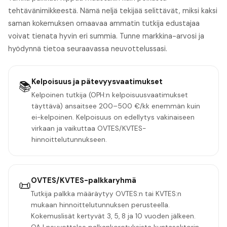
tehtävänimikkeestä. Nämä neljä tekijää selittävät, miksi kaksi
saman kokemuksen omaavaa ammatin tutkija edustajaa
voivat tienata hyvin eri summia. Tunne markkina-arvosi ja
hyödynnä tietoa seuraavassa neuvottelussasi.
Kelpoisuus ja pätevyysvaatimukset
📚
Kelpoinen tutkija (OPH:n kelpoisuusvaatimukset
täyttävä) ansaitsee 200–500 €/kk enemmän kuin
ei-kelpoinen. Kelpoisuus on edellytys vakinaiseen
virkaan ja vaikuttaa OVTES/KVTES-
hinnoittelutunnukseen.
OVTES/KVTES-palkkaryhmä
📜
Tutkija palkka määräytyy OVTES:n tai KVTES:n
mukaan hinnoittelutunnuksen perusteella.
Kokemuslisät kertyvät 3, 5, 8 ja 10 vuoden jälkeen.