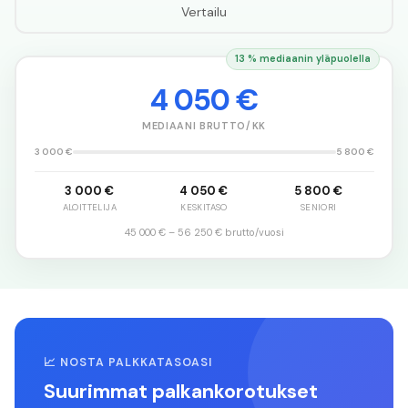
Vertailu
13 % mediaanin yläpuolella
4 050 €
MEDIAANI BRUTTO/KK
3 000 €
5 800 €
3 000 €
4 050 €
5 800 €
ALOITTELIJA
KESKITASO
SENIORI
45 000 €
–
56 250 €
brutto/vuosi
📈 NOSTA PALKKATASOASI
Suurimmat palkankorotukset