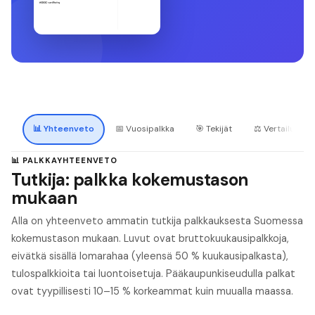
📊
Yhteenveto
📅
Vuosipalkka
🎯
Tekijät
⚖️
Vertailu
📊 PALKKAYHTEENVETO
Tutkija: palkka kokemustason
mukaan
Alla on yhteenveto ammatin tutkija palkkauksesta Suomessa
kokemustason mukaan. Luvut ovat bruttokuukausipalkkoja,
eivätkä sisällä lomarahaa (yleensä 50 % kuukausipalkasta),
tulospalkkioita tai luontoisetuja. Pääkaupunkiseudulla palkat
ovat tyypillisesti 10–15 % korkeammat kuin muualla maassa.