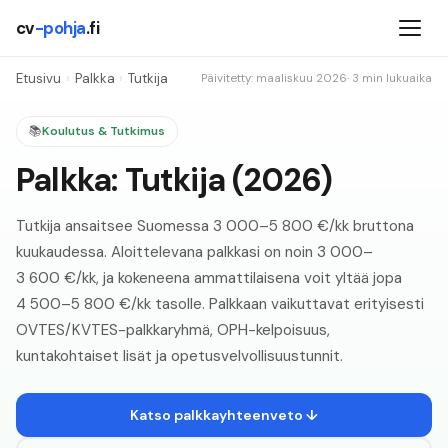
cv
-pohja
.fi
Etusivu
›
Palkka
›
Tutkija
Päivitetty: maaliskuu
2026
· 3 min lukuaika
📚
Koulutus & Tutkimus
Palkka:
Tutkija
(
2026
)
Tutkija ansaitsee Suomessa 3 000–5 800 €/kk bruttona
kuukaudessa. Aloittelevana palkkasi on noin 3 000–
3 600 €/kk, ja kokeneena ammattilaisena voit yltää jopa
4 500–5 800 €/kk tasolle. Palkkaan vaikuttavat erityisesti
OVTES/KVTES-palkkaryhmä, OPH-kelpoisuus,
kuntakohtaiset lisät ja opetusvelvollisuustunnit.
Katso palkkayhteenveto ↓