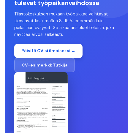
tulevat työpaikanvaihdossa
Tilastokeskuksen mukaan työpaikkaa vaihtavat
tienaavat keskimäärin 8–15 % enemmän kuin
paikallaan pysyvät. Se alkaa ansioluettelosta, joka
näyttää arvosi selkeästi.
Päivitä CV:si ilmaiseksi →
CV-esimerkki:
Tutkija