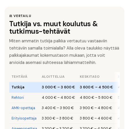
⚖️ VERTAILU
Tutkija vs. muut koulutus &
tutkimus-tehtävät
Miten ammatin tutkija palkka vertautuu vastaaviin
tehtäviin samalla toimialalla? Alla oleva taulukko näyttää
palkkajakaumat kokemustason mukaan, jotta voit
arvioida asemasi suhteessa lähiammatteihin.
TEHTÄVÄ
ALOITTELIJA
KESKITASO
SENIO
Tutkija
3 000 €
–
3 600 €
3 600 €
–
4 500 €
4 500
Rehtori
4 000 €
–
4 800 €
4 800 €
–
5 800 €
5 800
AMK-opettaja
3 400 €
–
3 900 €
3 900 €
–
4 800 €
4 800
Erityisopettaja
3 300 €
–
3 800 €
3 800 €
–
4 600 €
4 600
Aineenopettaja
3 200 €
–
3 700 €
3 700 €
–
4 500 €
4 500