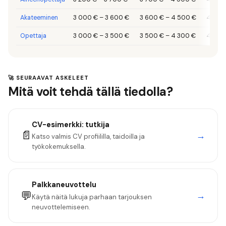
Akateeminen
3 000 €
–
3 600 €
3 600 €
–
4 500 €
4 500
Opettaja
3 000 €
–
3 500 €
3 500 €
–
4 300 €
4 300
🚀 SEURAAVAT ASKELEET
Mitä voit tehdä tällä tiedolla?
CV-esimerkki:
tutkija
📄
→
Katso valmis CV profiililla, taidoilla ja
työkokemuksella.
Palkkaneuvottelu
💬
→
Käytä näitä lukuja parhaan tarjouksen
neuvottelemiseen.