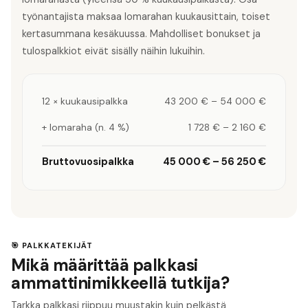
työnantajista maksaa lomarahan kuukausittain, toiset
kertasummana kesäkuussa. Mahdolliset bonukset ja
tulospalkkiot eivät sisälly näihin lukuihin.
12 × kuukausipalkka
43 200 €
–
54 000 €
+ lomaraha (n. 4 %)
1 728 €
–
2 160 €
Bruttovuosipalkka
45 000 €
–
56 250 €
🎯 PALKKATEKIJÄT
Mikä määrittää palkkasi
ammattinimikkeellä tutkija?
Tarkka palkkasi riippuu muustakin kuin pelkästä