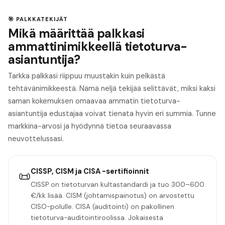
🎯 PALKKATEKIJÄT
Mikä määrittää palkkasi
ammattinimikkeellä tietoturva-
asiantuntija?
Tarkka palkkasi riippuu muustakin kuin pelkästä
tehtävänimikkeestä. Nämä neljä tekijää selittävät, miksi kaksi
saman kokemuksen omaavaa ammatin tietoturva-
asiantuntija edustajaa voivat tienata hyvin eri summia. Tunne
markkina-arvosi ja hyödynnä tietoa seuraavassa
neuvottelussasi.
CISSP, CISM ja CISA -sertifioinnit
📜
CISSP on tietoturvan kultastandardi ja tuo 300–600
€/kk lisää. CISM (johtamispainotus) on arvostettu
CISO-polulle. CISA (auditointi) on pakollinen
tietoturva-auditointiroolissa. Jokaisesta