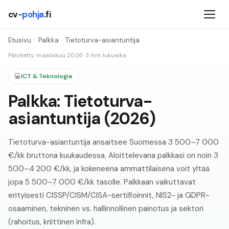
cv
-pohja
.fi
Etusivu
›
Palkka
›
Tietoturva-asiantuntija
Päivitetty: maaliskuu
2026
· 3 min lukuaika
💻
ICT & Teknologia
Palkka:
Tietoturva-
asiantuntija
(
2026
)
Tietoturva-asiantuntija ansaitsee Suomessa 3 500–7 000
€/kk bruttona kuukaudessa. Aloittelevana palkkasi on noin 3
500–4 200 €/kk, ja kokeneena ammattilaisena voit yltää
jopa 5 500–7 000 €/kk tasolle. Palkkaan vaikuttavat
erityisesti CISSP/CISM/CISA-sertifioinnit, NIS2- ja GDPR-
osaaminen, tekninen vs. hallinnollinen painotus ja sektori
(rahoitus, kriittinen infra).