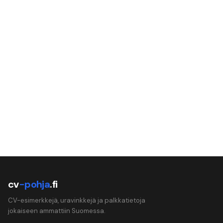
cv
-pohja
.fi
CV-esimerkkejä, uravinkkejä ja palkkatietoja
jokaiseen ammattiin Suomessa.