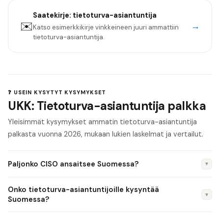
Saatekirje:
tietoturva-asiantuntija
✉️
→
Katso esimerkkikirje vinkkeineen juuri ammattiin
tietoturva-asiantuntija
.
❓ USEIN KYSYTYT KYSYMYKSET
UKK: Tietoturva-asiantuntija palkka
Yleisimmät kysymykset ammatin tietoturva-asiantuntija
palkasta vuonna 2026, mukaan lukien laskelmat ja vertailut.
Paljonko CISO ansaitsee Suomessa?
▼
CISO (Chief Information Security Officer) ansaitsee 6 000–
Onko tietoturva-asiantuntijoille kysyntää
10 000 €/kk + tulospalkkio. Pörssiyhtiön CISO:n
▼
Suomessa?
kokonaiskompensaatio voi olla 8 000–14 000 €/kk
Kyllä, kysyntä on erittäin korkea. NIS2-direktiivin voimaantulo,
osakejärjestelyineen. CISO-rooli vaatii tyypillisesti 10+