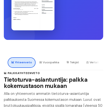
📊
Yhteenveto
📅
Vuosipalkka
🎯
Tekijät
⚖️
Vertailu
📊 PALKKAYHTEENVETO
Tietoturva-asiantuntija: palkka
kokemustason mukaan
Alla on yhteenveto ammatin tietoturva-asiantuntija
palkkauksesta Suomessa kokemustason mukaan. Luvut ovat
bruttokuukausipalkkoja, eivätkä sisällä lomarahaa (yleensä 50