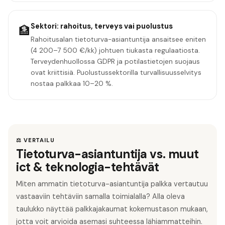
Sektori: rahoitus, terveys vai puolustus
🏦
Rahoitusalan tietoturva-asiantuntija ansaitsee eniten
(4 200–7 500 €/kk) johtuen tiukasta regulaatiosta.
Terveydenhuollossa GDPR ja potilastietojen suojaus
ovat kriittisiä. Puolustussektorilla turvallisuusselvitys
nostaa palkkaa 10–20 %.
⚖️ VERTAILU
Tietoturva-asiantuntija vs. muut
ict & teknologia-tehtävät
Miten ammatin tietoturva-asiantuntija palkka vertautuu
vastaaviin tehtäviin samalla toimialalla? Alla oleva
taulukko näyttää palkkajakaumat kokemustason mukaan,
jotta voit arvioida asemasi suhteessa lähiammatteihin.