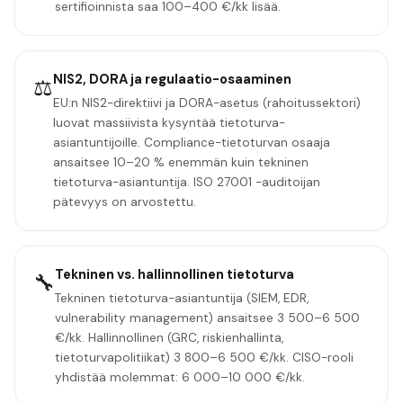
sertifioinnista saa 100–400 €/kk lisää.
NIS2, DORA ja regulaatio-osaaminen
⚖️
EU:n NIS2-direktiivi ja DORA-asetus (rahoitussektori)
luovat massiivista kysyntää tietoturva-
asiantuntijoille. Compliance-tietoturvan osaaja
ansaitsee 10–20 % enemmän kuin tekninen
tietoturva-asiantuntija. ISO 27001 -auditoijan
pätevyys on arvostettu.
Tekninen vs. hallinnollinen tietoturva
🔧
Tekninen tietoturva-asiantuntija (SIEM, EDR,
vulnerability management) ansaitsee 3 500–6 500
€/kk. Hallinnollinen (GRC, riskienhallinta,
tietoturvapolitiikat) 3 800–6 500 €/kk. CISO-rooli
yhdistää molemmat: 6 000–10 000 €/kk.