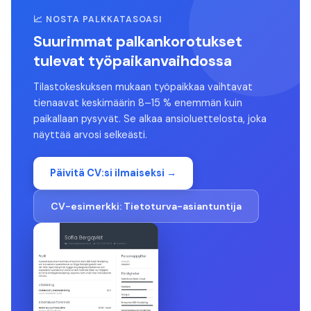
📈 NOSTA PALKKATASOASI
Suurimmat palkankorotukset
tulevat työpaikanvaihdossa
Tilastokeskuksen mukaan työpaikkaa vaihtavat
tienaavat keskimäärin 8–15 % enemmän kuin
paikallaan pysyvät. Se alkaa ansioluettelosta, joka
näyttää arvosi selkeästi.
Päivitä CV:si ilmaiseksi →
CV-esimerkki:
Tietoturva-asiantuntija