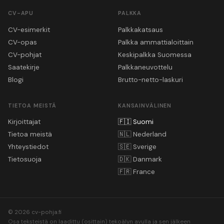
CV-APU
PALKKA
CV-esimerkit
Palkkakatsaus
CV-opas
Palkka ammattialoittain
CV-pohjat
Keskipalkka Suomessa
Saatekirje
Palkkaneuvottelu
Blogi
Brutto-netto-laskuri
TIETOA MEISTÄ
KANSAINVÄLINEN
Kirjoittajat
🇫🇮
Suomi
Tietoa meistä
🇳🇱
Nederland
Yhteystiedot
🇸🇪
Sverige
Tietosuoja
🇩🇰
Danmark
🇫🇷
France
© 2026 cv-pohja.fi
Osa teksteistä on laadittu (osittain) tekoälyn avulla ja sen jälkeen