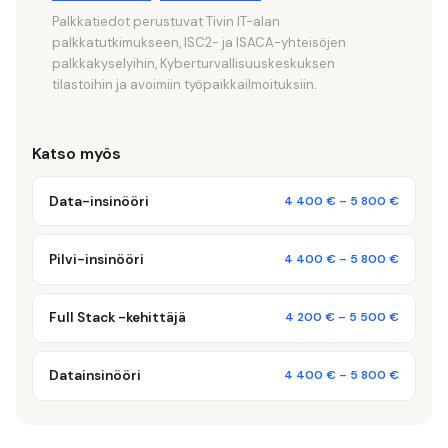
Palkkatiedot perustuvat Tivin IT-alan
palkkatutkimukseen, ISC2- ja ISACA-yhteisöjen
palkkakyselyihin, Kyberturvallisuuskeskuksen
tilastoihin ja avoimiin työpaikkailmoituksiin.
Katso myös
Data-insinööri
4 400 €
–
5 800 €
Pilvi-insinööri
4 400 €
–
5 800 €
Full Stack -kehittäjä
4 200 €
–
5 500 €
Datainsinööri
4 400 €
–
5 800 €