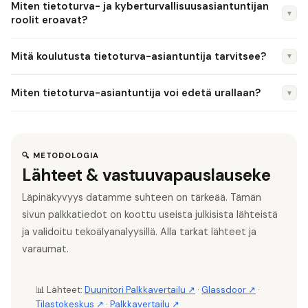
Miten tietoturva- ja kyberturvallisuusasiantuntijan
lisääntyvät kyberuhat ja DORA-asetus luovat jatkuvaa
▼
vuoden kokemusta.
roolit eroavat?
tarvetta. Traficomin Kyberturvallisuuskeskuksen mukaan
Käytännössä nimikkeet menevät päällekkäin. Tietoturva-
osaajapula on merkittävä haaste.
Mitä koulutusta tietoturva-asiantuntija tarvitsee?
▼
asiantuntija painottuu usein hallinnolliseen puoleen (GRC,
politiikat, riskienhallinta). Kyberturvallisuusasiantuntija
Tyypillisesti DI, FM tai tradenomi + tietoturvasertifioinnit.
Miten tietoturva-asiantuntija voi edetä urallaan?
▼
painottuu tekniseen puoleen (SOC, pentestaus, incident
CompTIA Security+ on hyvä aloitus. CISSP vaatii 5 vuoden
response).
kokemusta. Jyväskylän yliopiston kyberturvallisuuskoulutus on
Urapolkuja: tietoturva-asiantuntija → senior →
Suomessa arvostetuin.
tietoturvapäällikkö → CISO (6 000–10 000 €/kk). GRC-
polku: compliance → DPO (tietosuojavastaava) → CISO.
🔍 METODOLOGIA
Lähteet & vastuuvapauslauseke
Tekninen polku: SOC → pentestaus → red team lead.
Läpinäkyvyys datamme suhteen on tärkeää. Tämän
sivun palkkatiedot on koottu useista julkisista lähteistä
ja validoitu tekoälyanalyysillä. Alla tarkat lähteet ja
varaumat.
📊 Lähteet:
Duunitori Palkkavertailu ↗
·
Glassdoor ↗
·
Tilastokeskus ↗
·
Palkkavertailu ↗