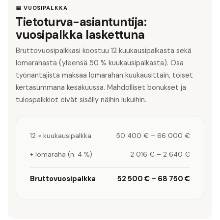
📅 VUOSIPALKKA
Tietoturva-asiantuntija:
vuosipalkka laskettuna
Bruttovuosipalkkasi koostuu 12 kuukausipalkasta sekä
lomarahasta (yleensä 50 % kuukausipalkasta). Osa
työnantajista maksaa lomarahan kuukausittain, toiset
kertasummana kesäkuussa. Mahdolliset bonukset ja
tulospalkkiot eivät sisälly näihin lukuihin.
12 × kuukausipalkka
50 400 €
–
66 000 €
+ lomaraha (n. 4 %)
2 016 €
–
2 640 €
Bruttovuosipalkka
52 500 €
–
68 750 €