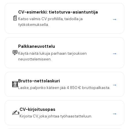
CV-esimerkki:
tietoturva-asiantuntija
📄
→
Katso valmis CV profiililla, taidoilla ja
työkokemuksella.
Palkkaneuvottelu
💬
→
Käytä näitä lukuja parhaan tarjouksen
neuvottelemiseen.
Brutto-nettolaskuri
🧮
→
Laske, paljonko käteen jää
4 850 €
bruttopalkasta.
CV-kirjoitusopas
✍️
→
Kirjoita CV, joka johtaa työhaastatteluun.