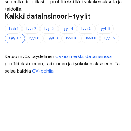
se omilla tiedoillasi — profiilitekstillä, työkokemuksella ja
taidoilla.
Kaikki
datainsinoori
-tyylit
Tyyli
1
Tyyli
2
Tyyli
3
Tyyli
4
Tyyli
5
Tyyli
6
Tyyli
7
Tyyli
8
Tyyli
9
Tyyli
10
Tyyli
11
Tyyli
12
Katso myös täydellinen
CV-esimerkki:
datainsinoori
profiiliteksteineen, taitoineen ja työkokemuksineen. Tai
selaa kaikkia
CV-pohjia
.