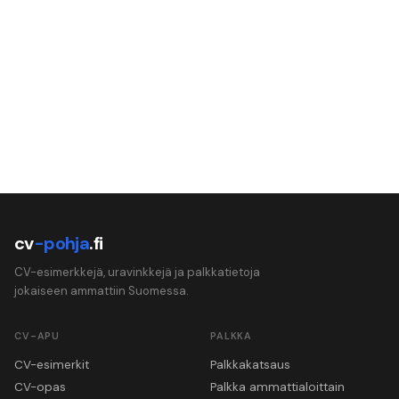
cv
-pohja
.fi
CV-esimerkkejä, uravinkkejä ja palkkatietoja
jokaiseen ammattiin Suomessa.
CV-APU
PALKKA
CV-esimerkit
Palkkakatsaus
CV-opas
Palkka ammattialoittain