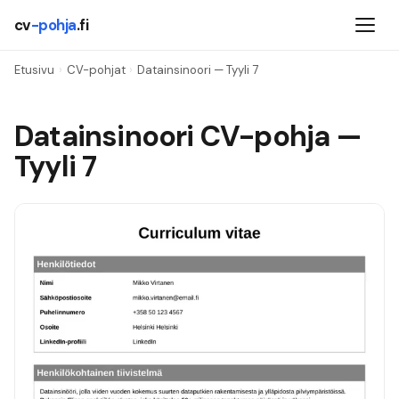
cv
-pohja
.fi
Etusivu
›
CV-pohjat
›
Datainsinoori
— Tyyli
7
Datainsinoori
CV-pohja —
Tyyli
7