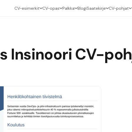
CV-esimerkit
CV-opas
Palkka
Blogi
Saatekirje
CV-pohjat
 Insinoori
CV-poh