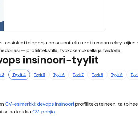
ri
-ansioluettelopohja on suunniteltu erottumaan rekrytoijien s
edoillasi — profiilitekstillä, työkokemuksella ja taidoilla.
ops insinoori
-tyylit
li
3
Tyyli
4
Tyyli
5
Tyyli
6
Tyyli
7
Tyyli
8
Tyyli
9
Tyyl
nen
CV-esimerkki:
devops insinoori
profiiliteksteineen, taitoinee
i selaa kaikkia
CV-pohjia
.