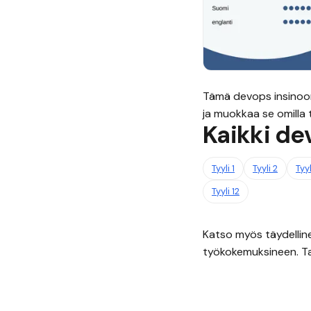
Tämä
devops insinoo
ja muokkaa se omilla ti
Kaikki
dev
Tyyli
1
Tyyli
2
Tyy
Tyyli
12
Katso myös täydelli
työkokemuksineen. Ta