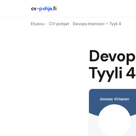
cv
-pohja
.fi
Etusivu
›
CV-pohjat
›
Devops Insinoori
— Tyyli
4
Devops
Tyyli
4