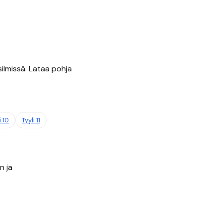
ilmissä. Lataa pohja
i
10
Tyyli
11
n ja