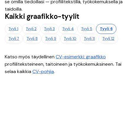
se omilla tiedoillasi — profiilitekstillä, työkokemuksella ja
taidoilla.
Kaikki
graafikko
-tyylit
Tyyli
1
Tyyli
2
Tyyli
3
Tyyli
4
Tyyli
5
Tyyli
6
Tyyli
7
Tyyli
8
Tyyli
9
Tyyli
10
Tyyli
11
Tyyli
12
Katso myös täydellinen
CV-esimerkki:
graafikko
profiiliteksteineen, taitoineen ja työkokemuksineen. Tai
selaa kaikkia
CV-pohjia
.