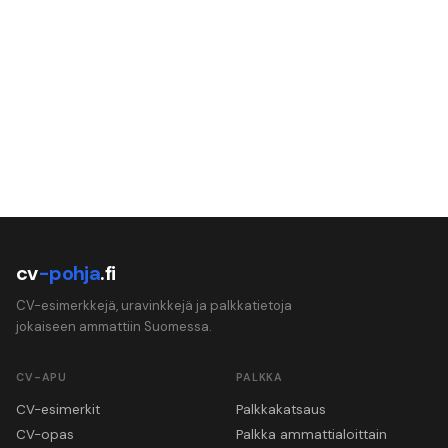
cv
-pohja
.fi
CV-esimerkkejä, uravinkkejä ja palkkatietoja
jokaiseen ammattiin Suomessa.
CV-APU
PALKKA
CV-esimerkit
Palkkakatsaus
CV-opas
Palkka ammattialoittain