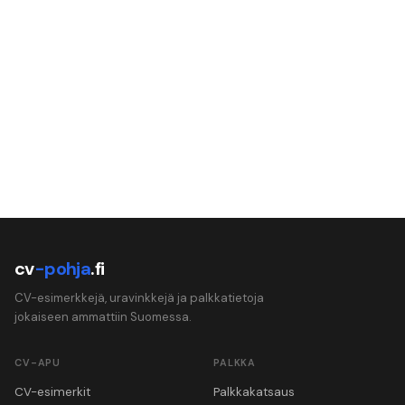
cv
-pohja
.fi
CV-esimerkkejä, uravinkkejä ja palkkatietoja
jokaiseen ammattiin Suomessa.
CV-APU
PALKKA
CV-esimerkit
Palkkakatsaus