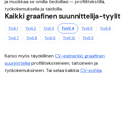
ja muokkaa se omilla tiedoillasi — profiilitekstillä,
työkokemuksella ja taidoilla.
Kaikki
graafinen suunnittelija
-tyylit
Tyyli
1
Tyyli
2
Tyyli
3
Tyyli
4
Tyyli
5
Tyyli
6
Tyyli
7
Tyyli
8
Tyyli
9
Tyyli
10
Tyyli
11
Katso myös täydellinen
CV-esimerkki:
graafinen
suunnittelija
profiiliteksteineen, taitoineen ja
työkokemuksineen. Tai selaa kaikkia
CV-pohjia
.