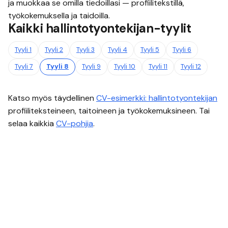
ja muokkaa se omilla tiedoillasi — profiilitekstillä,
työkokemuksella ja taidoilla.
Kaikki
hallintotyontekijan
-tyylit
Tyyli
1
Tyyli
2
Tyyli
3
Tyyli
4
Tyyli
5
Tyyli
6
Tyyli
7
Tyyli
8
Tyyli
9
Tyyli
10
Tyyli
11
Tyyli
12
Katso myös täydellinen
CV-esimerkki:
hallintotyontekijan
profiiliteksteineen, taitoineen ja työkokemuksineen. Tai
selaa kaikkia
CV-pohjia
.