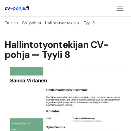
cv
-pohja
.fi
Etusivu
›
CV-pohjat
›
Hallintotyontekijan
— Tyyli
8
Hallintotyontekijan
CV-
pohja — Tyyli
8