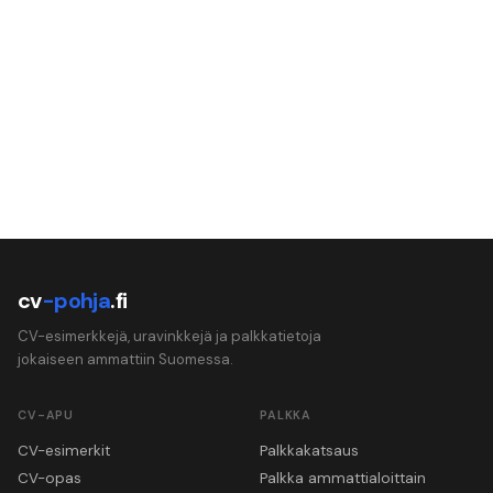
cv
-pohja
.fi
CV-esimerkkejä, uravinkkejä ja palkkatietoja
jokaiseen ammattiin Suomessa.
CV-APU
PALKKA
CV-esimerkit
Palkkakatsaus
CV-opas
Palkka ammattialoittain