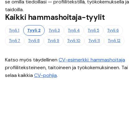
se omilla tiedoillasi — profiilitekstillä, työkokemuksella ja
taidoilla.
Kaikki
hammashoitaja
-tyylit
Tyyli
1
Tyyli
2
Tyyli
3
Tyyli
4
Tyyli
5
Tyyli
6
Tyyli
7
Tyyli
8
Tyyli
9
Tyyli
10
Tyyli
11
Tyyli
12
Katso myös täydellinen
CV-esimerkki:
hammashoitaja
profiiliteksteineen, taitoineen ja työkokemuksineen. Tai
selaa kaikkia
CV-pohjia
.