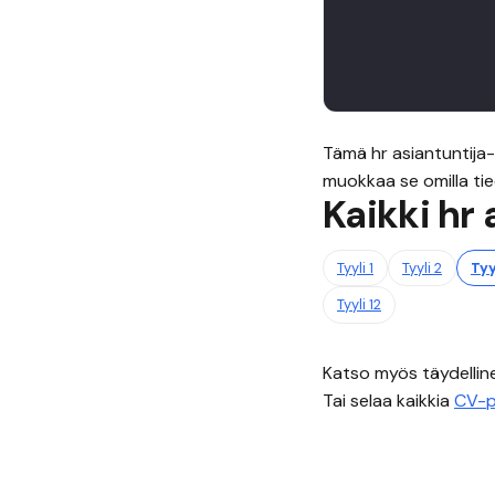
Tämä
hr asiantuntija
-
muokkaa se omilla tiedo
Kaikki
hr 
Tyyli
1
Tyyli
2
Tyy
Tyyli
12
Katso myös täydelli
Tai selaa kaikkia
CV-p