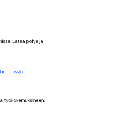
missä. Lataa pohja ja
li
10
Tyyli
11
 ja työkokemuksineen.