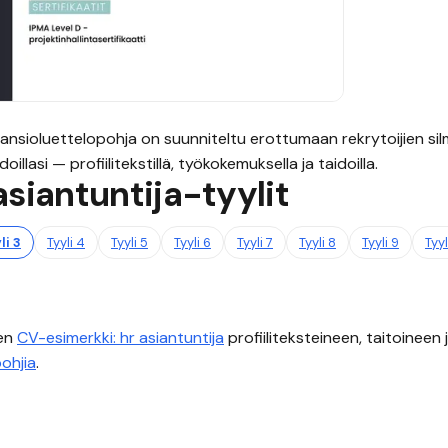
ansioluettelopohja on suunniteltu erottumaan rekrytoijien sil
illasi — profiilitekstillä, työkokemuksella ja taidoilla.
asiantuntija
-tyylit
li
3
Tyyli
4
Tyyli
5
Tyyli
6
Tyyli
7
Tyyli
8
Tyyli
9
Tyy
nen
CV-esimerkki:
hr asiantuntija
profiiliteksteineen, taitoineen
ohjia
.