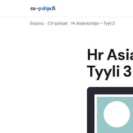
cv
-pohja
.fi
Etusivu
›
CV-pohjat
›
Hr Asiantuntija
— Tyyli
3
Hr Asi
Tyyli
3