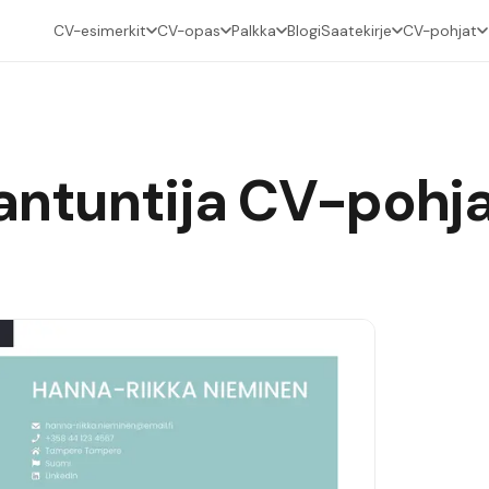
CV-esimerkit
CV-opas
Palkka
Blogi
Saatekirje
CV-pohjat
antuntija
CV-pohj