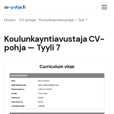
cv
-pohja
.fi
Etusivu
›
CV-pohjat
›
Koulunkayntiavustaja
— Tyyli
7
Koulunkayntiavustaja
CV-
pohja — Tyyli
7