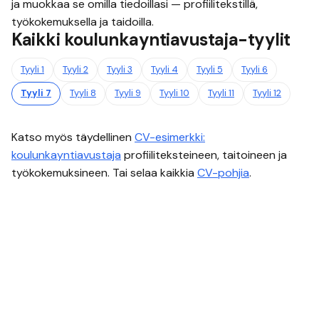
ja muokkaa se omilla tiedoillasi — profiilitekstillä,
työkokemuksella ja taidoilla.
Kaikki
koulunkayntiavustaja
-tyylit
Tyyli
1
Tyyli
2
Tyyli
3
Tyyli
4
Tyyli
5
Tyyli
6
Tyyli
7
Tyyli
8
Tyyli
9
Tyyli
10
Tyyli
11
Tyyli
12
Katso myös täydellinen
CV-esimerkki:
koulunkayntiavustaja
profiiliteksteineen, taitoineen ja
työkokemuksineen. Tai selaa kaikkia
CV-pohjia
.