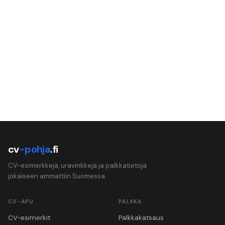
cv
-pohja
.fi
CV-esimerkkejä, uravinkkejä ja palkkatietoja
jokaiseen ammattiin Suomessa.
CV-APU
PALKKA
CV-esimerkit
Palkkakatsaus