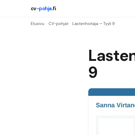
cv
-pohja
.fi
Etusivu
›
CV-pohjat
›
Lastenhoitaja
— Tyyli
9
Lasten
9