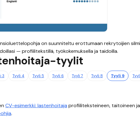
nsioluettelopohja on suunniteltu erottumaan rekrytoijien silmi
illasi — profiilitekstillä, työkokemuksella ja taidoilla.
tenhoitaja
-tyylit
li
3
Tyyli
4
Tyyli
5
Tyyli
6
Tyyli
7
Tyyli
8
Tyyli
9
Tyyl
nen
CV-esimerkki:
lastenhoitaja
profiiliteksteineen, taitoineen 
ohjia
.