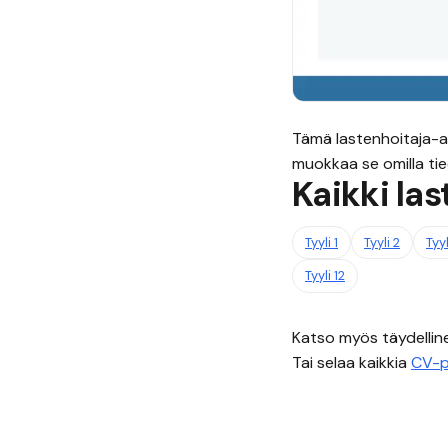
Tämä
lastenhoitaja
-a
muokkaa se omilla tiedo
Kaikki
las
Tyyli
1
Tyyli
2
Tyy
Tyyli
12
Katso myös täydelli
Tai selaa kaikkia
CV-p