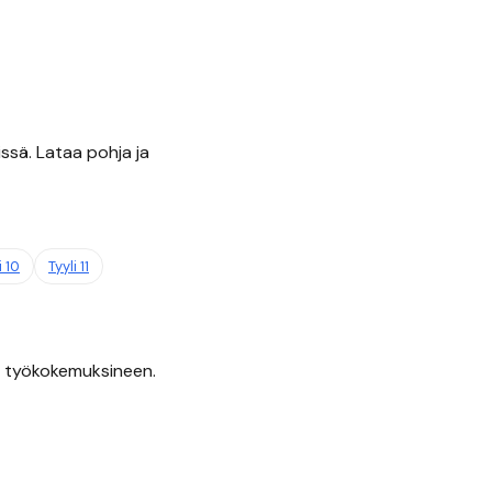
ssä. Lataa pohja ja
i
10
Tyyli
11
ja työkokemuksineen.