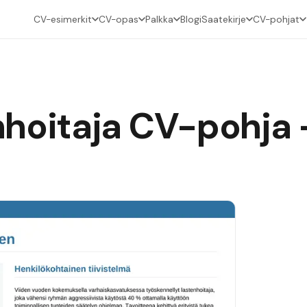
CV-esimerkit
CV-opas
Palkka
Blogi
Saatekirje
CV-pohjat
hoitaja
CV-pohja —