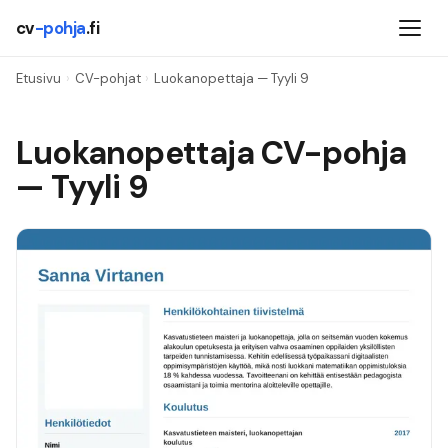
cv
-pohja
.fi
Etusivu
›
CV-pohjat
›
Luokanopettaja
— Tyyli
9
Luokanopettaja
CV-pohja
— Tyyli
9