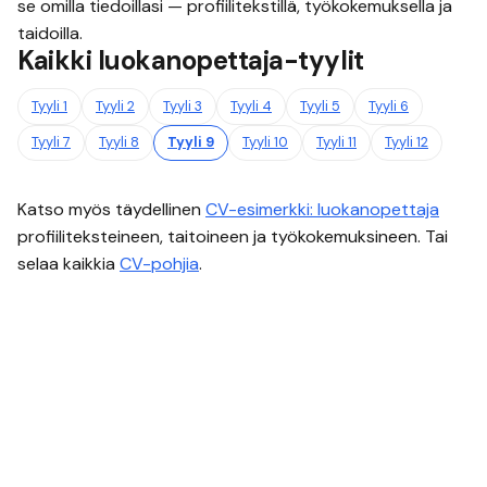
se omilla tiedoillasi — profiilitekstillä, työkokemuksella ja
taidoilla.
Kaikki
luokanopettaja
-tyylit
Tyyli
1
Tyyli
2
Tyyli
3
Tyyli
4
Tyyli
5
Tyyli
6
Tyyli
7
Tyyli
8
Tyyli
9
Tyyli
10
Tyyli
11
Tyyli
12
Katso myös täydellinen
CV-esimerkki:
luokanopettaja
profiiliteksteineen, taitoineen ja työkokemuksineen. Tai
selaa kaikkia
CV-pohjia
.