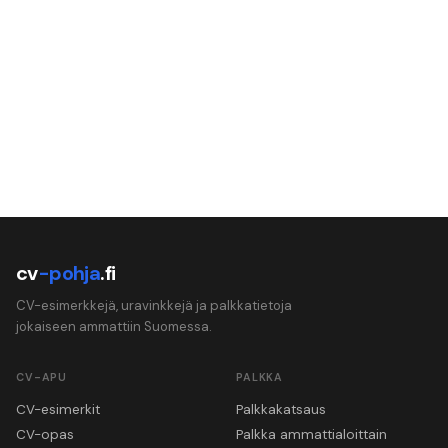
cv
-pohja
.fi
CV-esimerkkejä, uravinkkejä ja palkkatietoja
jokaiseen ammattiin Suomessa.
CV-APU
PALKKA
CV-esimerkit
Palkkakatsaus
CV-opas
Palkka ammattialoittain