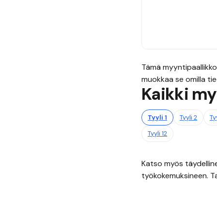
Tämä
myyntipaallikko
muokkaa se omilla tiedo
Kaikki
my
Tyyli
1
Tyyli
2
Ty
Tyyli
12
Katso myös täydelli
työkokemuksineen. Ta