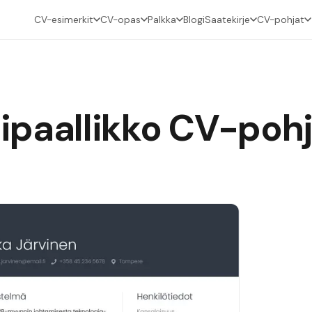
CV-esimerkit
CV-opas
Palkka
Blogi
Saatekirje
CV-pohjat
paallikko
CV-pohj