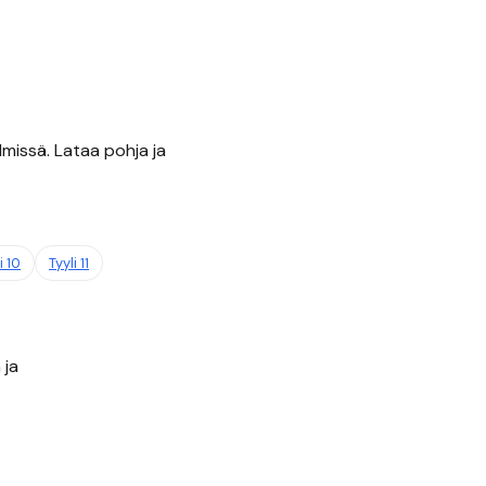
lmissä. Lataa pohja ja
li
10
Tyyli
11
 ja