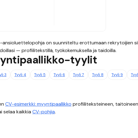
-ansioluettelopohja on suunniteltu erottumaan rekrytoijien si
illasi — profiilitekstillä, työkokemuksella ja taidoilla.
yntipaallikko
-tyylit
yli
3
Tyyli
4
Tyyli
5
Tyyli
6
Tyyli
7
Tyyli
8
Tyyli
9
Tyy
nen
CV-esimerkki:
myyntipaallikko
profiiliteksteineen, taitoineen
i selaa kaikkia
CV-pohjia
.