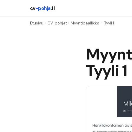
cv
-pohja
.fi
Etusivu
›
CV-pohjat
›
Myyntipaallikko
— Tyyli
1
Myynti
Tyyli
1