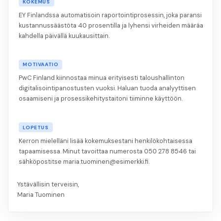
KOKEMUS
EY Finlandssa automatisoin raportointiprosessin, joka paransi
kustannussäästöta 40 prosentilla ja lyhensi virheiden määräa
kahdella päivällä kuukausittain.
MOTIVAATIO
PwC Finland kiinnostaa minua erityisesti taloushallinton
digitalisointipanostusten vuoksi. Haluan tuoda analyyttisen
osaamiseni ja prosessikehitystaitoni tiiminne käyttöön.
LOPETUS
Kerron mielelläni lisää kokemuksestani henkilökohtaisessa
tapaamisessa. Minut tavoittaa numerosta 050 278 8546 tai
sähköpostitse maria.tuominen@esimerkki.fi.
Ystävällisin terveisin,
Maria Tuominen