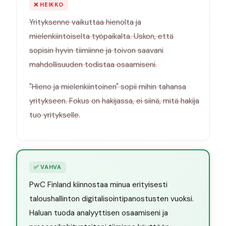
❌
HEIKKO
Yrityksenne vaikuttaa hienolta ja
mielenkiintoiselta työpaikalta. Uskon, että
sopisin hyvin tiimiinne ja toivon saavani
mahdollisuuden todistaa osaamiseni.
"Hieno ja mielenkiintoinen" sopii mihin tahansa
yritykseen. Fokus on hakijassa, ei siinä, mitä hakija
tuo yritykselle.
✅
VAHVA
PwC Finland kiinnostaa minua erityisesti
taloushallinton digitalisointipanostusten vuoksi.
Haluan tuoda analyyttisen osaamiseni ja