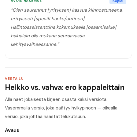
AVOIN HAKEMUS
Kopioi
“
Olen seurannut [yrityksen] kasvua kiinnostuneena,
erityisesti [spesifi hanke/uutinen].
Hallintoassistenttina kokemuksella [osaamisalue]
haluaisin olla mukana seuraavassa
kehitysvaiheessanne.
”
VERTAILU
Heikko vs. vahva: ero kappaleittain
Alla näet jokaisesta kirjeen osasta kaksi versiota.
Vasemmalla versio, joka päätyy hylkypinoon — oikealla
versio, joka johtaa haastattelukutsuun.
Avaus