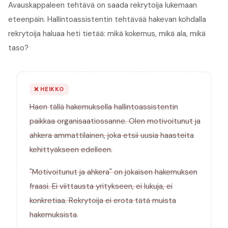
Avauskappaleen tehtävä on saada rekrytoija lukemaan
eteenpäin. Hallintoassistentin tehtävää hakevan kohdalla
rekrytoija haluaa heti tietää: mikä kokemus, mikä ala, mikä
taso?
❌
HEIKKO
Haen tällä hakemuksella hallintoassistentin
paikkaa organisaatiossanne. Olen motivoitunut ja
ahkera ammattilainen, joka etsii uusia haasteita
kehittyäkseen edelleen.
"Motivoitunut ja ahkera" on jokaisen hakemuksen
fraasi. Ei viittausta yritykseen, ei lukuja, ei
konkretiaa. Rekrytoija ei erota tätä muista
hakemuksista.