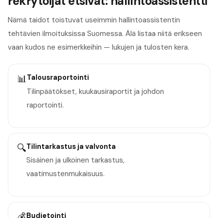
rekrytoijat etsivät: hallintoassistentti
Nämä taidot toistuvat useimmin hallintoassistentin
tehtävien ilmoituksissa Suomessa. Älä listaa niitä erikseen
vaan kudos ne esimerkkeihin — lukujen ja tulosten kera.
📊
Talousraportointi
Tilinpäätökset, kuukausiraportit ja johdon
raportointi.
🔍
Tilintarkastus ja valvonta
Sisäinen ja ulkoinen tarkastus,
vaatimustenmukaisuus.
💰
Budjetointi