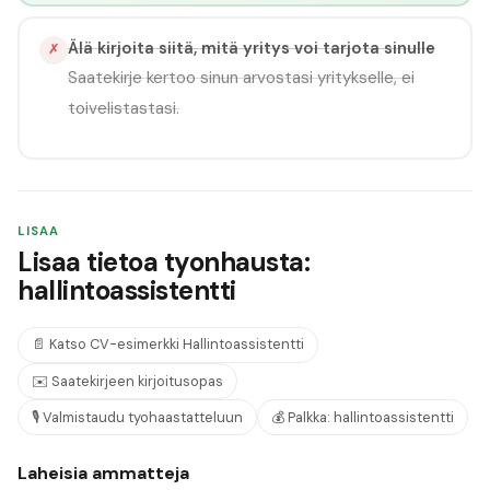
Älä kirjoita siitä, mitä yritys voi tarjota sinulle
✗
Saatekirje kertoo sinun arvostasi yritykselle, ei
toivelistastasi.
LISAA
Lisaa tietoa tyonhausta:
hallintoassistentti
📄
Katso CV-esimerkki
Hallintoassistentti
✉️
Saatekirjeen kirjoitusopas
🎙️
Valmistaudu tyohaastatteluun
💰
Palkka:
hallintoassistentti
Laheisia ammatteja