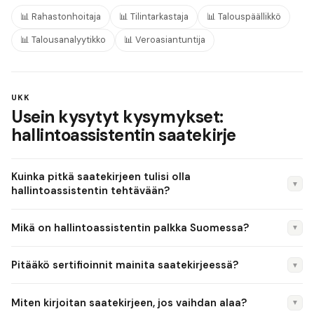
📊
Rahastonhoitaja
📊
Tilintarkastaja
📊
Talouspäällikkö
📊
Talousanalyytikko
📊
Veroasiantuntija
UKK
Usein kysytyt kysymykset:
hallintoassistentin saatekirje
Kuinka pitkä saatekirjeen tulisi olla
▼
hallintoassistentin tehtävään?
Korkeintaan yksi A4-sivu, neljä kappaletta ja 250–350 sanaa.
Mikä on hallintoassistentin palkka Suomessa?
▼
Hallintoassistenttina sinut arvioidaan viestintätaidoistasi --
ytimekkyys on valtti.
Hallintoassistenttin palkka vaihtelee kokemuksen ja sijainnin
Pitääkö sertifioinnit mainita saatekirjeessä?
▼
mukaan. Duunitorin ja Tilastokeskuksen tietojen perusteella
mediaanipalkka on noin 3 200–5 500 euroa kuukaudessa.
Kyllä, erityisesti jos ne mainitaan ilmoituksessa. KHT ja HT
Miten kirjoitan saatekirjeen, jos vaihdan alaa?
▼
Pääkaupunkiseudulla palkat ovat tyypillisesti korkeammat.
ovat kovia näyttöjä. Mainitse ne tulosten yhteydessä, älä