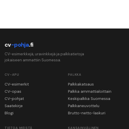
cv
-pohja
.fi
CV-esimerkkejä, uravinkkejä ja palkkatietoja
jokaiseen ammattiin Suomessa.
CV-APU
PALKKA
CV-esimerkit
Palkkakatsaus
CV-opas
Palkka ammattialoittain
CV-pohjat
Keskipalkka Suomessa
Saatekirje
Palkkaneuvottelu
Blogi
Brutto-netto-laskuri
TIETOA MEISTÄ
KANSAINVÄLINEN