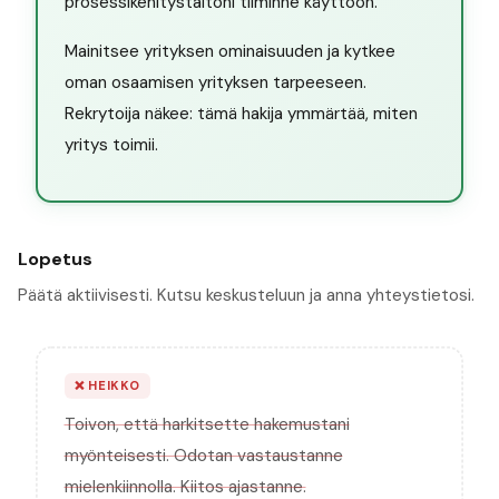
prosessikehitystaitoni tiiminne käyttöön.
Mainitsee yrityksen ominaisuuden ja kytkee
oman osaamisen yrityksen tarpeeseen.
Rekrytoija näkee: tämä hakija ymmärtää, miten
yritys toimii.
Lopetus
Päätä aktiivisesti. Kutsu keskusteluun ja anna yhteystietosi.
❌
HEIKKO
Toivon, että harkitsette hakemustani
myönteisesti. Odotan vastaustanne
mielenkiinnolla. Kiitos ajastanne.