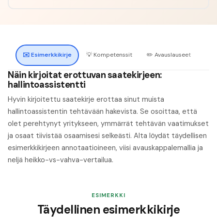
✉️
Esimerkkikirje
💡
Kompetenssit
✏️
Avauslauseet
🔍
H
Näin kirjoitat erottuvan saatekirjeen:
hallintoassistentti
Hyvin kirjoitettu saatekirje erottaa sinut muista
hallintoassistentin tehtävään hakevista. Se osoittaa, että
olet perehtynyt yritykseen, ymmärrät tehtävän vaatimukset
ja osaat tiivistää osaamisesi selkeästi. Alta löydät täydellisen
esimerkkikirjeen annotaatioineen, viisi avauskappalemallia ja
neljä heikko-vs-vahva-vertailua.
ESIMERKKI
Täydellinen esimerkkikirje