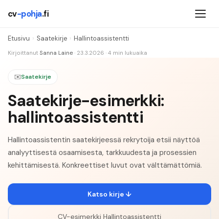
cv
-pohja
.fi
Etusivu
›
Saatekirje
›
Hallintoassistentti
Kirjoittanut
Sanna Laine
·
23.3.2026
·
4
min lukuaika
✉️
Saatekirje
Saatekirje-esimerkki:
hallintoassistentti
Hallintoassistentin saatekirjeessä rekrytoija etsii näyttöä
analyyttisestä osaamisesta, tarkkuudesta ja prosessien
kehittämisestä. Konkreettiset luvut ovat välttämättömiä.
Katso kirje ↓
CV-esimerkki
Hallintoassistentti