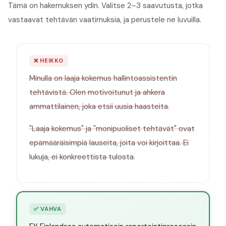
Tämä on hakemuksen ydin. Valitse 2–3 saavutusta, jotka
vastaavat tehtävän vaatimuksia, ja perustele ne luvuilla.
❌
HEIKKO
Minulla on laaja kokemus hallintoassistentin
tehtävistä. Olen motivoitunut ja ahkera
ammattilainen, joka etsii uusia haasteita.
"Laaja kokemus" ja "monipuoliset tehtävät" ovat
epämääräisimpiä lauseita, joita voi kirjoittaa. Ei
lukuja, ei konkreettista tulosta.
✅
VAHVA