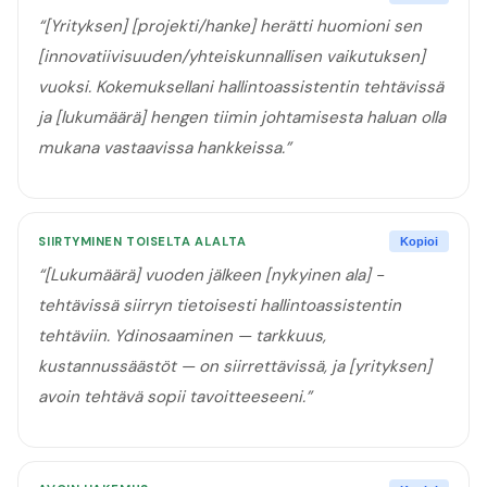
“
[Yrityksen] [projekti/hanke] herätti huomioni sen
[innovatiivisuuden/yhteiskunnallisen vaikutuksen]
vuoksi. Kokemuksellani hallintoassistentin tehtävissä
ja [lukumäärä] hengen tiimin johtamisesta haluan olla
mukana vastaavissa hankkeissa.
”
SIIRTYMINEN TOISELTA ALALTA
Kopioi
“
[Lukumäärä] vuoden jälkeen [nykyinen ala] -
tehtävissä siirryn tietoisesti hallintoassistentin
tehtäviin. Ydinosaaminen — tarkkuus,
kustannussäästöt — on siirrettävissä, ja [yrityksen]
avoin tehtävä sopii tavoitteeseeni.
”