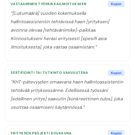
VASTAAMINEN TYÖPAIKKAILMOITUKSEEN
Kopioi
“
[Lukumäärä] vuoden kokemuksella
hallintoassistentin tehtävissä haen [yrityksen]
avoinna olevaa [tehtävänimike]-paikkaa.
Kiinnostukseni heräsi erityisesti [spesifi asia
ilmoituksesta], joka vastaa osaamistani.
”
SERTIFIOINTI TAI TUTKINTO VAHVUUTENA
Kopioi
“
KHT-pätevyyden omaavana haen hallintoassistentin
tehtävää yrityksessänne. Edellisessä työssäni
[edellinen yritys] saavutin [konkreettinen tulos], joka
osoittaa osaamiseni käytännössä.
”
YRITYKSEN PROJEKTI KOUKKUNA
Kopioi