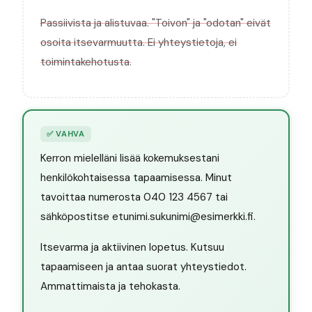
Passiivista ja alistuvaa. "Toivon" ja "odotan" eivät
osoita itsevarmuutta. Ei yhteystietoja, ei
toimintakehotusta.
✅
VAHVA
Kerron mielelläni lisää kokemuksestani
henkilökohtaisessa tapaamisessa. Minut
tavoittaa numerosta 040 123 4567 tai
sähköpostitse etunimi.sukunimi@esimerkki.fi.
Itsevarma ja aktiivinen lopetus. Kutsuu
tapaamiseen ja antaa suorat yhteystiedot.
Ammattimaista ja tehokasta.