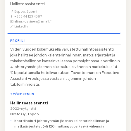
Hallintoassistentti
📍 Espoo, Suomi
📱 +358 44 123 4567
📧 elina.koskinen@email.fi
🔗 LinkedIn
PROFIILI
Viiden vuoden kokemuksella varustettu hallintoassistentti,
joka hallitsee johdon kalenterinhallinnan, matkajärjestelyt ja
toimistohallinnon kansainvälisessä pörssiyhtiössä. Koordinoin
4 johtoryhmän jäsenen aikataulut ja vähensin matkakuluja 14
% kilpailuttamalla hotellivaraukset. Tavoitteenani on Executive
Assistant -rooli, jossa vastaan laajemmin johdon
tukitoiminnoista.
TYÖKOKEMUS
Hallintoassistentti
2022–nykyhetki
Neste Oyj, Espoo
Koordinoin 4 johtoryhmän jäsenen kalenterinhallinnan ja
matkajärjestelyt (yli 120 matkaa/vuosi) sekä vähensin