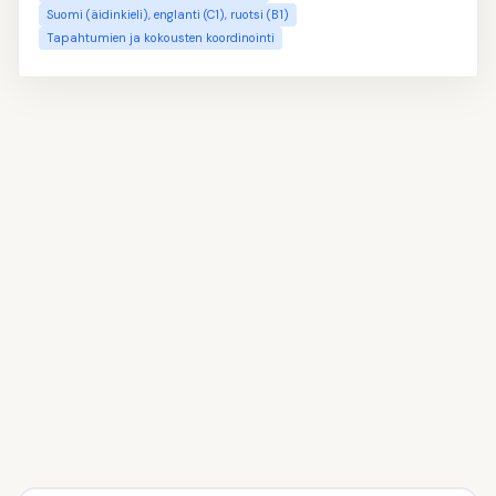
Suomi (äidinkieli), englanti (C1), ruotsi (B1)
Tapahtumien ja kokousten koordinointi
👤
Täytä nimesi ja yhteystietosi
1
📝
Kirjoita oma profiilitekstisi
2
💼
Lisää työkokemuksesi
3
🎓
Ilmoita koulutuksesi
4
💡
Valitse taitosi
5