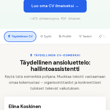
Luo oma CV ilmaiseksi →
✓
ATS-yhteensopiva · PDF · Ilmainen
📄
Täydellinen CV
🎨
Tyylit
📝
Profiili
💡
Taidot
📋
Työk
📄
TÄYDELLINEN CV-ESIMERKKI
Täydellinen ansioluettelo:
hallintoassistentti
Käytä tätä esimerkkiä pohjana. Muokkaa tekstit vastaamaan
omaa kokemustasi – organisointitaidot ja konkreettiset
tulokset tekevät vaikutuksen.
Elina Koskinen