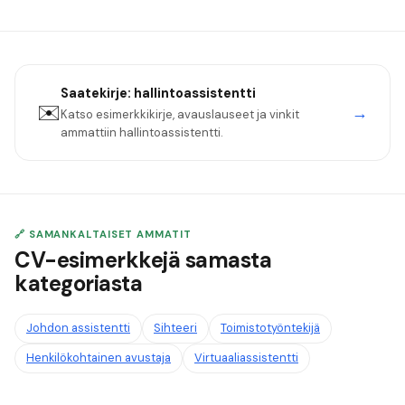
Saatekirje:
hallintoassistentti
✉️
→
Katso esimerkkikirje, avauslauseet ja vinkit
ammattiin
hallintoassistentti
.
🔗 SAMANKALTAISET AMMATIT
CV-esimerkkejä samasta
kategoriasta
Johdon assistentti
Sihteeri
Toimistotyöntekijä
Henkilökohtainen avustaja
Virtuaaliassistentti