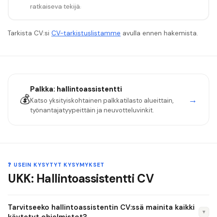
ratkaiseva tekijä.
Tarkista CV:si
CV-tarkistuslistamme
avulla ennen hakemista.
Palkka:
hallintoassistentti
💰
→
Katso yksityiskohtainen palkkatilasto alueittain,
työnantajatyypeittäin ja neuvotteluvinkit.
❓ USEIN KYSYTYT KYSYMYKSET
UKK: Hallintoassistentti CV
Tarvitseeko hallintoassistentin CV:ssä mainita kaikki
▼
käytetyt ohjelmistot?