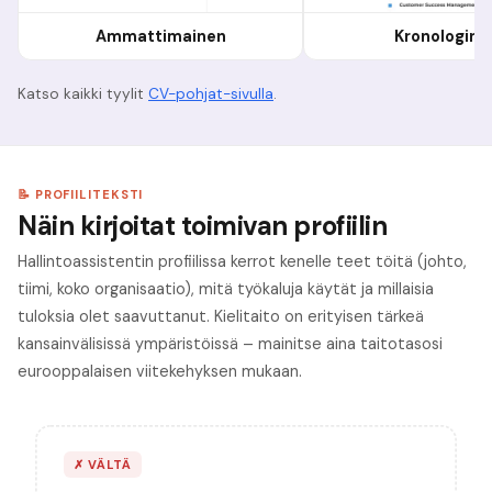
Ammattimainen
Kronologine
Katso kaikki tyylit
CV-pohjat-sivulla
.
📝 PROFIILITEKSTI
Näin kirjoitat toimivan profiilin
Hallintoassistentin profiilissa kerrot kenelle teet töitä (johto,
tiimi, koko organisaatio), mitä työkaluja käytät ja millaisia
tuloksia olet saavuttanut. Kielitaito on erityisen tärkeä
kansainvälisissä ympäristöissä – mainitse aina taitotasosi
eurooppalaisen viitekehyksen mukaan.
✗
VÄLTÄ