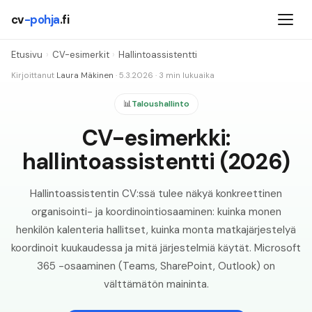
cv
-pohja
.fi
Etusivu
›
CV-esimerkit
›
Hallintoassistentti
Kirjoittanut
Laura Mäkinen
·
5.3.2026
·
3
min lukuaika
📊
Taloushallinto
CV-esimerkki:
hallintoassistentti (2026)
Hallintoassistentin CV:ssä tulee näkyä konkreettinen
organisointi- ja koordinointiosaaminen: kuinka monen
henkilön kalenteria hallitset, kuinka monta matkajärjestelyä
koordinoit kuukaudessa ja mitä järjestelmiä käytät. Microsoft
365 -osaaminen (Teams, SharePoint, Outlook) on
välttämätön maininta.