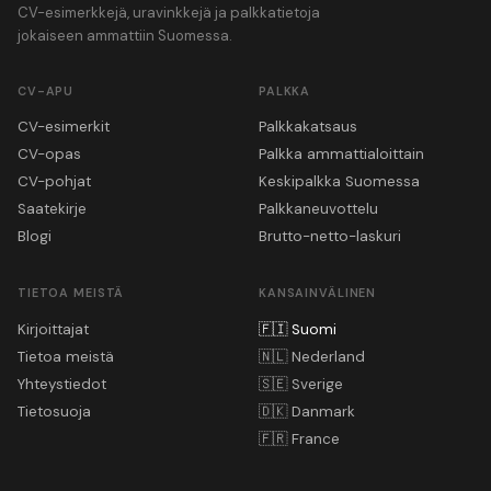
CV-esimerkkejä, uravinkkejä ja palkkatietoja
jokaiseen ammattiin Suomessa.
CV-APU
PALKKA
CV-esimerkit
Palkkakatsaus
CV-opas
Palkka ammattialoittain
CV-pohjat
Keskipalkka Suomessa
Saatekirje
Palkkaneuvottelu
Blogi
Brutto-netto-laskuri
TIETOA MEISTÄ
KANSAINVÄLINEN
Kirjoittajat
🇫🇮
Suomi
Tietoa meistä
🇳🇱
Nederland
Yhteystiedot
🇸🇪
Sverige
Tietosuoja
🇩🇰
Danmark
🇫🇷
France