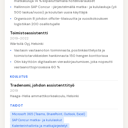
matkakuluja 14 % kilpailuttamalla hotellivaraukset
Hallinnoin SAP Concur -järjestelmällä matka- ja kululaskuja (yli
500 laskua/vuosi) ja koulutan uusia käyttäjiä
Organisoin 8 johdon offsite-tilaisuutta ja vuosikokouksen
logistiikan 200 osallistujalle
Toimistoassistentti
2019–2022
Wärtsilä Oyj, Helsinki
Vastasin vastaanoton toiminnasta, postinkäsittelystä ja
toimistotarvikkeiden hankinnasta 150 hengen konttorissa
Otin käyttöön digitaalisen vieraskirjautumisen, joka nopeutti
vastaanottoprosessia 60 %
KOULUTUS
Tradenomi, johdon assistenttityö
2019
Haaga-Helia ammattikorkeakoulu, Helsinki
TAIDOT
Microsoft 365 (Teams, SharePoint, Outlook, Excel)
SAP Concur matka- ja kululaskut
Kalenterinhallinta ja matkajärjestelyt