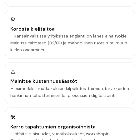
⚙️
Korosta kielitaitoa
– kansainvälisissä yrityksissä englanti on lähes aina työkieli.
Mainitse taitotaso (B2/C1) ja mahdollinen ruotsin tai muun
kielen osaaminen.
⚠️
Mainitse kustannussäästöt
– esimerkiksi matkakulujen kilpailutus, toimistotarvikkeiden
hankinnan tehostaminen tai prosessien digitalisointi.
🛠️
Kerro tapahtumien organisoinnista
– offsite-tilaisuudet, vuosikokoukset, workshopit.