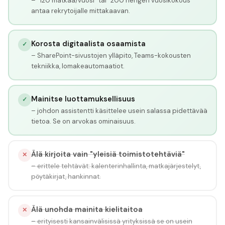
– "120 matkaa/vuosi" tai "200 hengen vuosikokous"
antaa rekrytoijalle mittakaavan.
Korosta digitaalista osaamista
✓
– SharePoint-sivustojen ylläpito, Teams-kokousten
tekniikka, lomakeautomaatiot.
Mainitse luottamuksellisuus
✓
– johdon assistentti käsittelee usein salassa pidettävää
tietoa. Se on arvokas ominaisuus.
Älä kirjoita vain "yleisiä toimistotehtäviä"
✕
– erittele tehtävät: kalenterinhallinta, matkajärjestelyt,
pöytäkirjat, hankinnat.
Älä unohda mainita kielitaitoa
✕
– erityisesti kansainvälisissä yrityksissä se on usein