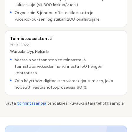
kululaskuja (yli 500 laskua/vuosi)
Organisoin 8 johdon offsite-tilaisuutta ja
vuosikokouksen logistiikan 200 osallistujalle
Toimistoassistentti
2019–2022
Wärtsilä Oyj, Helsinki
Vastasin vastaanoton toiminnasta ja
toimistotarvikkeiden hankinnasta 150 hengen
konttorissa
Otin käyttöön digitaalisen vieraskirjautumisen, joka
nopeutti vastaanottoprosessia 60 %
Käytä
toimintasanoja
tehdäksesi kuvauksistasi tehokkaampia.