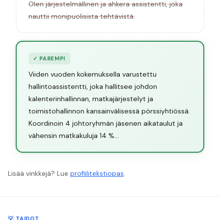
Olen järjestelmällinen ja ahkera assistentti, joka
nauttii monipuolisista tehtävistä.
✓
PAREMPI
Viiden vuoden kokemuksella varustettu
hallintoassistentti, joka hallitsee johdon
kalenterinhallinnan, matkajärjestelyt ja
toimistohallinnon kansainvälisessä pörssiyhtiössä.
Koordinoin 4 johtoryhmän jäsenen aikataulut ja
vähensin matkakuluja 14 %...
Lisää vinkkejä? Lue
profiilitekstiopas
.
💡 TAIDOT