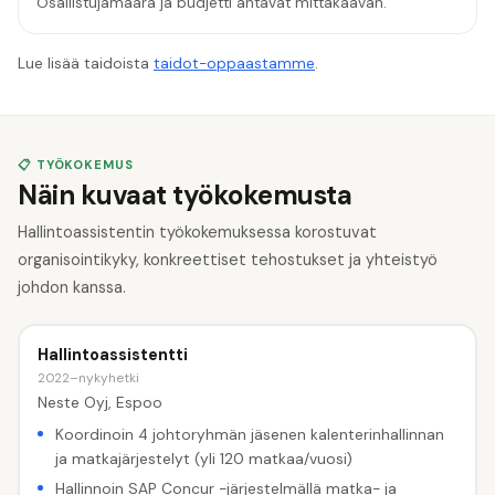
Osallistujamäärä ja budjetti antavat mittakaavan.
Lue lisää taidoista
taidot-oppaastamme
.
📋 TYÖKOKEMUS
Näin kuvaat työkokemusta
Hallintoassistentin työkokemuksessa korostuvat
organisointikyky, konkreettiset tehostukset ja yhteistyö
johdon kanssa.
Hallintoassistentti
2022–nykyhetki
Neste Oyj, Espoo
Koordinoin 4 johtoryhmän jäsenen kalenterinhallinnan
ja matkajärjestelyt (yli 120 matkaa/vuosi)
Hallinnoin SAP Concur -järjestelmällä matka- ja