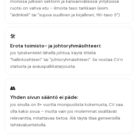
monissa julkisen sektorin ja kansainvälisissä yrityksissä
ruotsi on vahva etu – ilmoita taso tarkkaan (esim.
"äidinkieli" tai "sujuva suullinen ja kirjallinen, YKI-taso 5").
🛠️
Erota toimisto- ja johtoryhmäsihteeri:
jos työskentelet lähellä johtoa, käytä titteliä
"hallintosihteeri" tai "johtoryhmäsihteeri". Se nostaa CV:n
statusta ja avauspalkkatarjousta.
👥
Yhden sivun sääntö ei päde:
jos sinulla on 8+ vuotta monipuolista kokemusta, CV saa
olla kaksi sivua – mutta vain jos molemmat sisältävät
relevanttia, mitattavaa tietoa. Älä täytä tilaa geneerisillä
tehtäväluetteloilla.