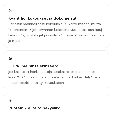
🎯
Kvantifioi kokoukset ja dokumentit:
"järjestin säännöllisesti kokouksia" ei kerro mitään, mutta
"koordinoin 18 johtoryhmän kokousta vuodessa, osallistujia
keskim. 12, pöytäkirjat julkaistu 24 h sisällä" kertoo laadusta
ja määrästä.
⚙️
GDPR-maininta erikseen:
jos käsittelet henkilötietoja, asiakasrekisteriä tai arkistoa,
lisää "GDPR-vaatimusten mukainen tiedonkäsittely" joko
osaamisosioon tai työkuvaukseen.
⚠️
Ruotsin kielitaito näkyviin: