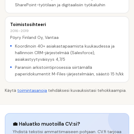
SharePoint-työtilaan ja digitaalisiin työkaluihin
Toimistosihteeri
2016–2019
Pöyry Finland Oy, Vantaa
Koordinoin 40+ asiakastapaamista kuukaudessa ja
hallinnoin CRM-järjestelmää (Salesforce),
asiakastyytyväisyys 4,7/5
Paransin arkistointiprosessia siirtämällä
paperidokumentit M-Files-järjestelmään, säästö 15 h/kk
Käytä
toimintasanoja
tehdäksesi kuvauksistasi tehokkaampia.
💼 Haluatko muotoilla CV:si?
Yhdistä tekstisi ammattimaiseen pohjaan. CV.fi tarjoaa