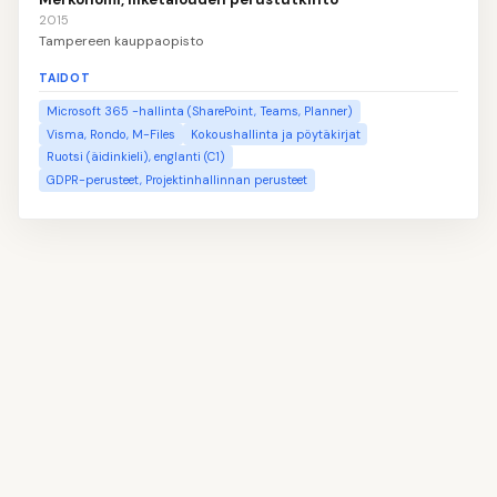
2015
Tampereen kauppaopisto
TAIDOT
Microsoft 365 -hallinta (SharePoint, Teams, Planner)
Visma, Rondo, M-Files
Kokoushallinta ja pöytäkirjat
Ruotsi (äidinkieli), englanti (C1)
GDPR-perusteet, Projektinhallinnan perusteet
👤
Täytä nimesi ja yhteystietosi
1
📝
Kirjoita oma profiilitekstisi
2
💼
Lisää työkokemuksesi
3
🎓
Ilmoita koulutuksesi
4
💡
Valitse taitosi
5