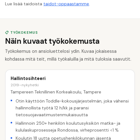
Lue lisää taidoista
taidot-oppaastamme
.
📋 TYÖKOKEMUS
Näin kuvaat työkokemusta
Työkokemus on ansioluettelosi ydin. Kuvaa jokaisessa
kohdassa mitä teit, millä työkaluilla ja mitä tuloksia saavutit.
Hallintosihteeri
2019–nykyhetki
Tampereen Teknillinen Korkeakoulu, Tampere
Otin käyttöön Toddle-kokousjärjestelmän, joka vähensi
hallinnollista työtä 12 h/kk ja paransi
tietosuojavaatimustenmukaisuutta
Hallinnoin 250+ henkilön koulutusyksikön matka- ja
kululaskuprosesseja Rondossa, virheprosentti <1 %
Koulutin 18 uutta opetushenkilökunnan jäsentä