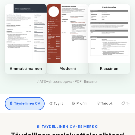
Ammattimainen
Moderni
Klassinen
✓
ATS-yhteensopiva · PDF · Ilmainen
📄
Täydellinen CV
🎨
Tyylit
📝
Profiili
💡
Taidot
📋
Työk
📄
TÄYDELLINEN CV-ESIMERKKI