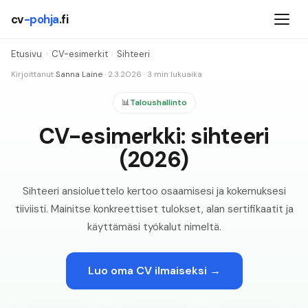
cv
-pohja
.fi
Etusivu
›
CV-esimerkit
›
Sihteeri
Kirjoittanut
Sanna Laine
·
2.3.2026
·
3
min lukuaika
📊
Taloushallinto
CV-esimerkki: sihteeri
(2026)
Sihteeri ansioluettelo kertoo osaamisesi ja kokemuksesi
tiiviisti. Mainitse konkreettiset tulokset, alan sertifikaatit ja
käyttämäsi työkalut nimeltä.
Luo oma CV ilmaiseksi →