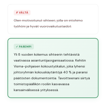
✗
VÄLTÄ
Olen motivoitunut sihteeri, jolla on intohimo
työhöni ja hyvät vuorovaikutustaidot.
✓
PAREMPI
Yli 8 vuoden kokemus sihteerin tehtävistä
vaativassa asiantuntijaorganisaatiossa. Kehitin
Visma-pohjaisen kokoustyökalun, joka lyhensi
johtoryhmän kokouskäytäntöjä 40 % ja paransi
päätösten dokumentointia. Tavoitteenani siirtyä
toimistopäällikön rooliin kasvavassa
kansainvälisessä yrityksessä.