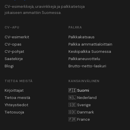
CV-esimerkkejä, uravinkkejä ja palkkatietoja
jokaiseen ammattiin Suomessa.
CV-APU
PALKKA
CV-esimerkit
Palkkakatsaus
CV-opas
Palkka ammattialoittain
CV-pohjat
Keskipalkka Suomessa
Saatekirje
Palkkaneuvottelu
Blogi
Brutto-netto-laskuri
TIETOA MEISTÄ
KANSAINVÄLINEN
Kirjoittajat
🇫🇮
Suomi
Tietoa meistä
🇳🇱
Nederland
Yhteystiedot
🇸🇪
Sverige
Tietosuoja
🇩🇰
Danmark
🇫🇷
France