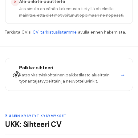
Älä piilota puutteita
✕
Jos sinulla on vähän kokemusta tietyillä ohjelmilla,
mainitse, että olet motivoitunut oppimaan ne nopeasti.
Tarkista CV:si
CV-tarkistuslistamme
avulla ennen hakemista.
Palkka:
sihteeri
💰
→
Katso yksityiskohtainen palkkatilasto alueittain,
työnantajatyypeittäin ja neuvotteluvinkit.
❓ USEIN KYSYTYT KYSYMYKSET
UKK: Sihteeri CV