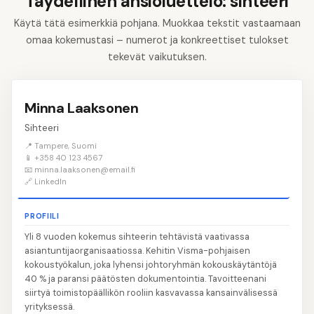
Täydellinen ansioluettelo: sihteeri
Käytä tätä esimerkkiä pohjana. Muokkaa tekstit vastaamaan
omaa kokemustasi – numerot ja konkreettiset tulokset
tekevät vaikutuksen.
Minna Laaksonen
Sihteeri
📍 Tampere, Suomi
📱 +358 40 123 4567
📧 minna.laaksonen@email.fi
🔗 LinkedIn
PROFIILI
Yli 8 vuoden kokemus sihteerin tehtävistä vaativassa
asiantuntijaorganisaatiossa. Kehitin Visma-pohjaisen
kokoustyökalun, joka lyhensi johtoryhmän kokouskäytäntöjä
40 % ja paransi päätösten dokumentointia. Tavoitteenani
siirtyä toimistopäällikön rooliin kasvavassa kansainvälisessä
yrityksessä.