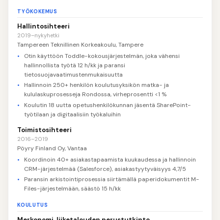
TYÖKOKEMUS
Hallintosihteeri
2019–nykyhetki
Tampereen Teknillinen Korkeakoulu, Tampere
Otin käyttöön Toddle-kokousjärjestelmän, joka vähensi
hallinnollista työtä 12 h/kk ja paransi
tietosuojavaatimustenmukaisuutta
Hallinnoin 250+ henkilön koulutusyksikön matka- ja
kululaskuprosesseja Rondossa, virheprosentti <1 %
Koulutin 18 uutta opetushenkilökunnan jäsentä SharePoint-
työtilaan ja digitaalisiin työkaluihin
Toimistosihteeri
2016–2019
Pöyry Finland Oy, Vantaa
Koordinoin 40+ asiakastapaamista kuukaudessa ja hallinnoin
CRM-järjestelmää (Salesforce), asiakastyytyväisyys 4,7/5
Paransin arkistointiprosessia siirtämällä paperidokumentit M-
Files-järjestelmään, säästö 15 h/kk
KOULUTUS
Merkonomi, liiketalouden perustutkinto