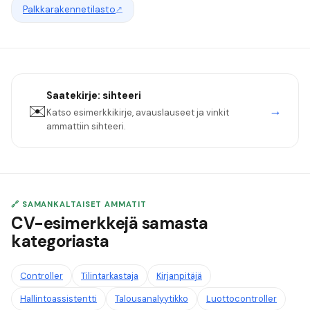
Palkkarakennetilasto
↗
Saatekirje:
sihteeri
✉️
→
Katso esimerkkikirje, avauslauseet ja vinkit
ammattiin
sihteeri
.
🔗 SAMANKALTAISET AMMATIT
CV-esimerkkejä samasta
kategoriasta
Controller
Tilintarkastaja
Kirjanpitäjä
Hallintoassistentti
Talousanalyytikko
Luottocontroller