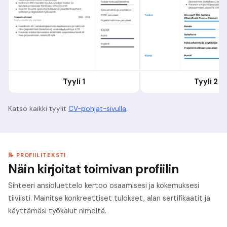
Tyyli 1
Tyyli 2
Katso kaikki tyylit
CV-pohjat-sivulla
.
📝 PROFIILITEKSTI
Näin kirjoitat toimivan profiilin
Sihteeri ansioluettelo kertoo osaamisesi ja kokemuksesi
tiiviisti. Mainitse konkreettiset tulokset, alan sertifikaatit ja
käyttämäsi työkalut nimeltä.