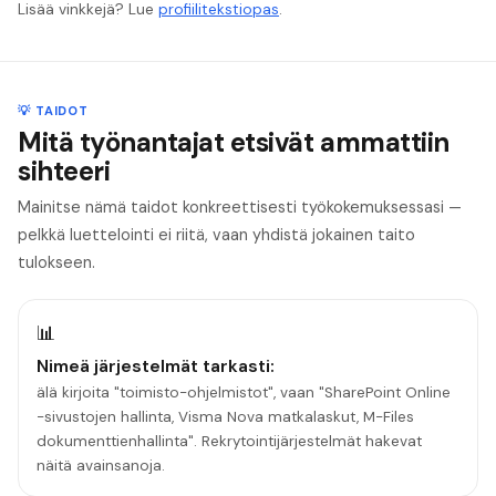
Lisää vinkkejä? Lue
profiilitekstiopas
.
💡 TAIDOT
Mitä työnantajat etsivät ammattiin
sihteeri
Mainitse nämä taidot konkreettisesti työkokemuksessasi —
pelkkä luettelointi ei riitä, vaan yhdistä jokainen taito
tulokseen.
📊
Nimeä järjestelmät tarkasti:
älä kirjoita "toimisto-ohjelmistot", vaan "SharePoint Online
-sivustojen hallinta, Visma Nova matkalaskut, M-Files
dokumenttienhallinta". Rekrytointijärjestelmät hakevat
näitä avainsanoja.