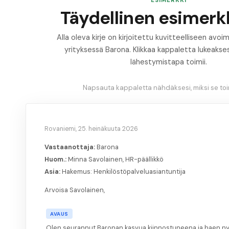
ESIMERKKI
Täydellinen esimerkk
Alla oleva kirje on kirjoitettu kuvitteelliseen av
yrityksessä Barona. Klikkaa kappaletta lukeakses
lähestymistapa toimii.
Napsauta kappaletta nähdäksesi, miksi se toim
Rovaniemi, 25. heinäkuuta 2026
Vastaanottaja:
Barona
Huom.:
Minna Savolainen, HR-päällikkö
Asia:
Hakemus: Henkilöstöpalveluasiantuntija
Arvoisa Savolainen,
AVAUS
Olen seurannut Baronan kasvua kiinnostuneena ja haen ny