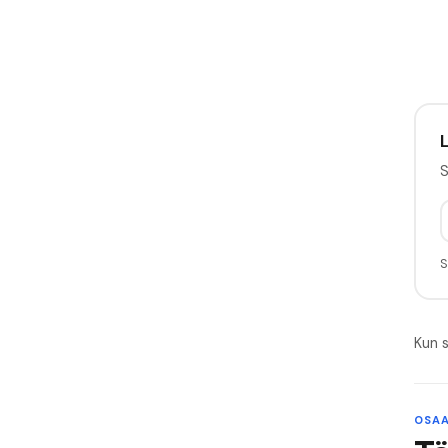
L
S
S
Kun s
OSAA