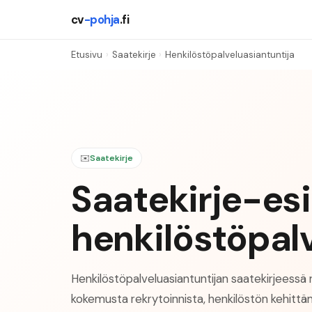
cv
-pohja
.fi
Etusivu
›
Saatekirje
›
Henkilöstöpalveluasiantuntija
✉️
Saatekirje
Saatekirje-es
henkilöstöpal
Henkilöstöpalveluasiantuntijan saatekirjeessä 
kokemusta rekrytoinnista, henkilöstön kehittä