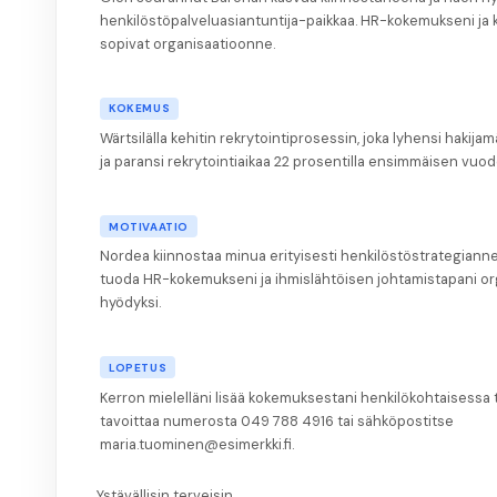
henkilöstöpalveluasiantuntija-paikkaa. HR-kokemukseni ja 
sopivat organisaatioonne.
KOKEMUS
Wärtsilälla kehitin rekrytointiprosessin, joka lyhensi hakija
ja paransi rekrytointiaikaa 22 prosentilla ensimmäisen vuod
MOTIVAATIO
Nordea kiinnostaa minua erityisesti henkilöstöstrategianne
tuoda HR-kokemukseni ja ihmislähtöisen johtamistapani o
hyödyksi.
LOPETUS
Kerron mielelläni lisää kokemuksestani henkilökohtaisessa
tavoittaa numerosta 049 788 4916 tai sähköpostitse
maria.tuominen@esimerkki.fi.
Ystävällisin terveisin,