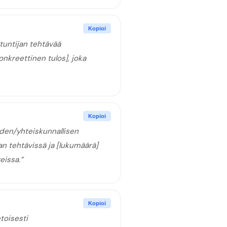
Kopioi
untijan tehtävää
onkreettinen tulos], joka
Kopioi
uden/yhteiskunnallisen
an tehtävissä ja [lukumäärä]
eissa.
”
Kopioi
toisesti