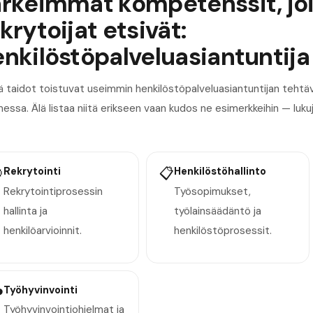
ärkeimmät kompetenssit, jo
krytoijat etsivät:
nkilöstöpalveluasiantuntija
 taidot toistuvat useimmin henkilöstöpalveluasiantuntijan tehtäv
ssa. Älä listaa niitä erikseen vaan kudos ne esimerkkeihin — luku

Rekrytointi
📋
Henkilöstöhallinto
Rekrytointiprosessin
Työsopimukset,
hallinta ja
työlainsäädäntö ja
henkilöarvioinnit.
henkilöstöprosessit.
️
Työhyvinvointi
Työhyvinvointiohjelmat ja