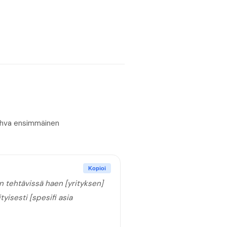
Vahva ensimmäinen
Kopioi
 tehtävissä haen [yrityksen]
yisesti [spesifi asia