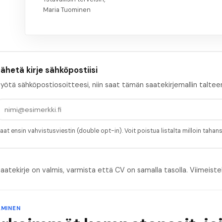
Maria Tuominen
ähetä kirje sähköpostiisi
yötä sähköpostiosoitteesi, niin saat tämän saatekirjemallin taltee
aat ensin vahvistusviestin (double opt-in). Voit poistua listalta milloin tahan
aatekirje on valmis, varmista että CV on samalla tasolla.
Viimeiste
MINEN