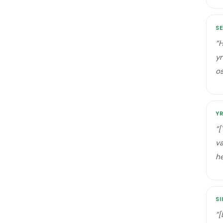
SE
“
H
yr
o
Y
“
[
va
he
SI
“
[