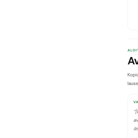
ALOI
Av
Kopi
lause
V
“
[
av
il