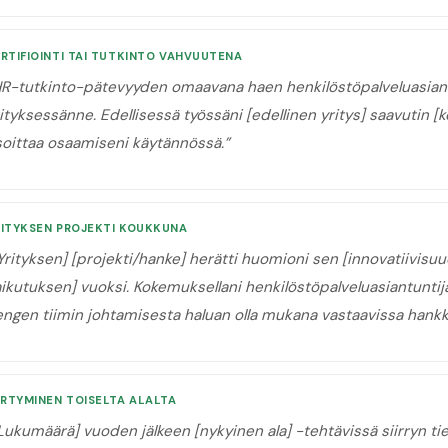
RTIFIOINTI TAI TUTKINTO VAHVUUTENA
R-tutkinto-pätevyyden omaavana haen henkilöstöpalveluasiant
ityksessänne. Edellisessä työssäni [edellinen yritys] saavutin [k
soittaa osaamiseni käytännössä.
”
RITYKSEN PROJEKTI KOUKKUNA
Yrityksen] [projekti/hanke] herätti huomioni sen [innovatiivisu
ikutuksen] vuoksi. Kokemuksellani henkilöstöpalveluasiantuntij
ngen tiimin johtamisesta haluan olla mukana vastaavissa hankk
IRTYMINEN TOISELTA ALALTA
Lukumäärä] vuoden jälkeen [nykyinen ala] -tehtävissä siirryn tie