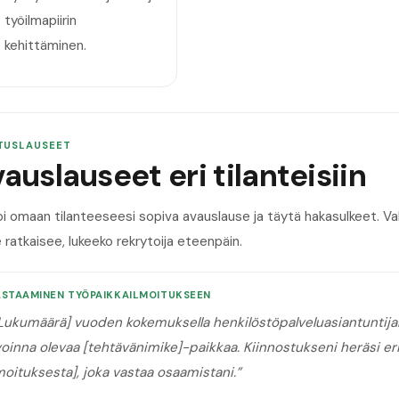
työilmapiirin
kehittäminen.
TUSLAUSEET
auslauseet eri tilanteisiin
oi omaan tilanteeseesi sopiva avauslause ja täytä hakasulkeet. 
 ratkaisee, lukeeko rekrytoija eteenpäin.
ASTAAMINEN TYÖPAIKKAILMOITUKSEEN
Lukumäärä] vuoden kokemuksella henkilöstöpalveluasiantuntijan
oinna olevaa [tehtävänimike]-paikkaa. Kiinnostukseni heräsi erit
moituksesta], joka vastaa osaamistani.
”