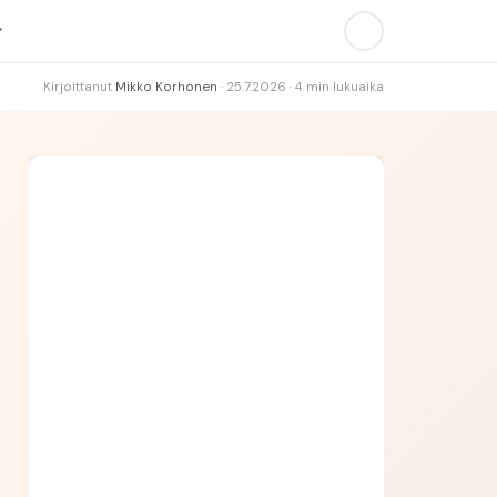
Kirjoittanut
Mikko Korhonen
·
25.7.2026
·
4
min lukuaika
Vast.:
Huom.:
Asia:
Hakemus: Henkilöstöpalveluasiantuntija
AVAUS
KOKEMUS
MOTIVAATIO
LOPETUS