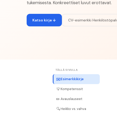
tukemisesta. Konkreettiset luvut erottavat.
Katso kirje ↓
CV-esimerkki
Henkilöstöpalv
TÄLLÄ SIVULLA
✉️
Esimerkkikirje
💡
Kompetenssit
✏️
Avauslauseet
🔍
Heikko vs. vahva