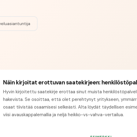
eluasiantuntija
Näin kirjoitat erottuvan saatekirjeen: henkilöstöpa
Hyvin kirjoitettu saatekirje erottaa sinut muista henkilöstöpalve
hakevista. Se osoittaa, että olet perehtynyt yritykseen, ymmär
osaat tiivistää osaamisesi selkeästi. Alta löydät täydellisen esim
viisi avauskappalemallia ja neljä heikko-vs-vahva-vertailua.