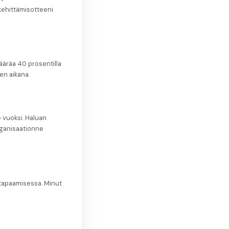
kehittämisotteeni
määräa 40 prosentilla
en aikana.
 vuoksi. Haluan
rganisaationne
 tapaamisessa. Minut