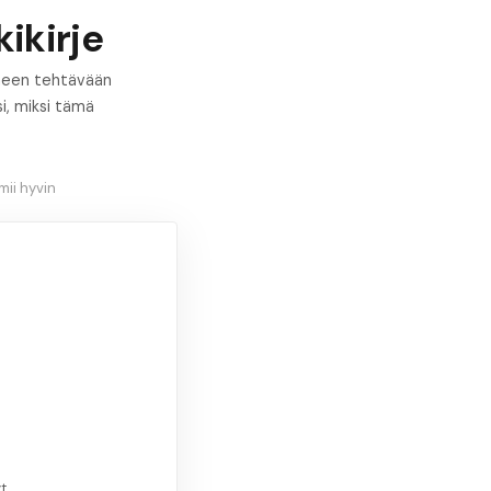
ikirje
oimeen tehtävään
i, miksi tämä
ii hyvin
t