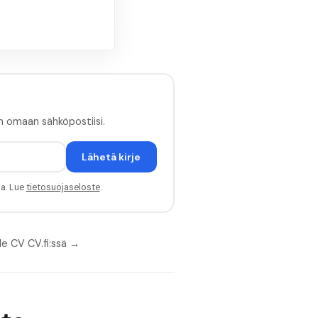
n omaan sähköpostiisi.
Lähetä kirje
sa. Lue
tietosuojaseloste
.
le CV CV.fi:ssä →