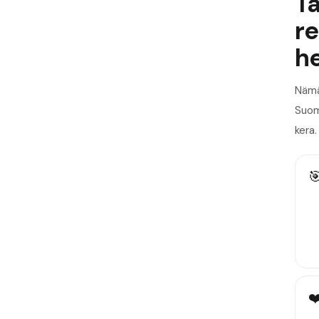
T
re
he
Nämä
Suome
kera.

❤