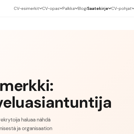
CV-esimerkit
CV-opas
Palkka
Blogi
Saatekirje
CV-pohjat
imerkki:
veluasiantuntija
rekrytoija haluaa nähdä
misestä ja organisaation