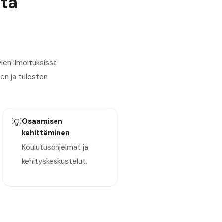
ita
ien ilmoituksissa
jen ja tulosten
💡
Osaamisen
kehittäminen
Koulutusohjelmat ja
kehityskeskustelut.