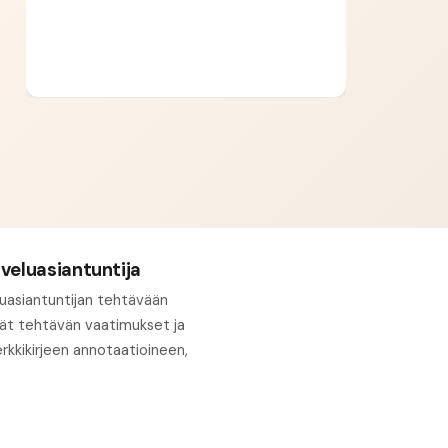
lveluasiantuntija
luasiantuntijan tehtävään
rät tehtävän vaatimukset ja
erkkikirjeen annotaatioineen,