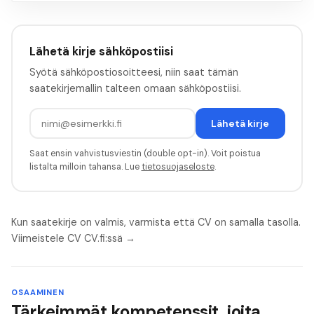
Lähetä kirje sähköpostiisi
Syötä sähköpostiosoitteesi, niin saat tämän
saatekirjemallin talteen omaan sähköpostiisi.
Lähetä kirje
Saat ensin vahvistusviestin (double opt-in). Voit poistua
listalta milloin tahansa. Lue
tietosuojaseloste
.
Kun saatekirje on valmis, varmista että CV on samalla tasolla.
Viimeistele CV CV.fi:ssä →
OSAAMINEN
Tärkeimmät kompetenssit, joita