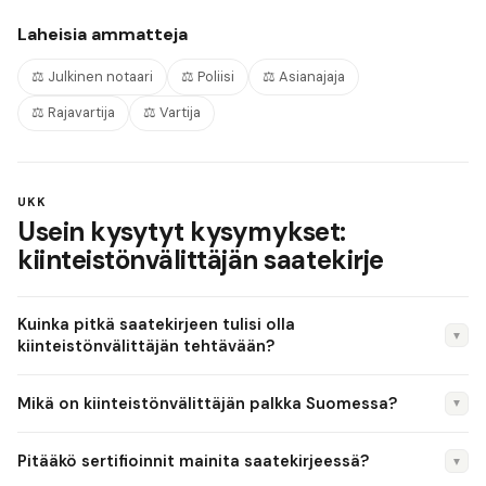
Laheisia ammatteja
⚖️
Julkinen notaari
⚖️
Poliisi
⚖️
Asianajaja
⚖️
Rajavartija
⚖️
Vartija
UKK
Usein kysytyt kysymykset:
kiinteistönvälittäjän saatekirje
Kuinka pitkä saatekirjeen tulisi olla
▼
kiinteistönvälittäjän tehtävään?
Korkeintaan yksi A4-sivu, neljä kappaletta ja 250–350 sanaa.
Mikä on kiinteistönvälittäjän palkka Suomessa?
▼
Kiinteistönvälittäjänä sinut arvioidaan viestintätaidoistasi --
ytimekkyys on valtti.
Kiinteistönvälittäjän palkka vaihtelee kokemuksen ja sijainnin
Pitääkö sertifioinnit mainita saatekirjeessä?
▼
mukaan. Duunitorin ja Tilastokeskuksen tietojen perusteella