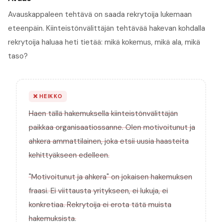
Avauskappaleen tehtävä on saada rekrytoija lukemaan
eteenpäin. Kiinteistönvälittäjän tehtävää hakevan kohdalla
rekrytoija haluaa heti tietää: mikä kokemus, mikä ala, mikä
taso?
❌
HEIKKO
Haen tällä hakemuksella kiinteistönvälittäjän
paikkaa organisaatiossanne. Olen motivoitunut ja
ahkera ammattilainen, joka etsii uusia haasteita
kehittyäkseen edelleen.
"Motivoitunut ja ahkera" on jokaisen hakemuksen
fraasi. Ei viittausta yritykseen, ei lukuja, ei
konkretiaa. Rekrytoija ei erota tätä muista
hakemuksista.