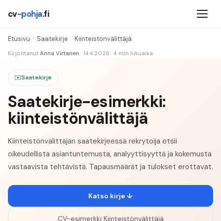
cv
-pohja
.fi
Etusivu
›
Saatekirje
›
Kiinteistönvälittäjä
Kirjoittanut
Anna Virtanen
·
14.4.2026
·
4
min lukuaika
✉️
Saatekirje
Saatekirje-esimerkki:
kiinteistönvälittäjä
Kiinteistönvälittäjän saatekirjeessä rekrytoija etsii
oikeudellista asiantuntemusta, analyyttisyyttä ja kokemusta
vastaavista tehtävistä. Tapausmäärät ja tulokset erottavat.
Katso kirje ↓
CV-esimerkki
Kiinteistönvälittäjä