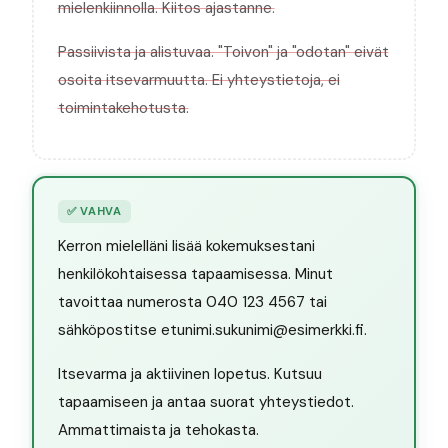
mielenkiinnolla. Kiitos ajastanne.
Passiivista ja alistuvaa. "Toivon" ja "odotan" eivät
osoita itsevarmuutta. Ei yhteystietoja, ei
toimintakehotusta.
✅
VAHVA
Kerron mielelläni lisää kokemuksestani
henkilökohtaisessa tapaamisessa. Minut
tavoittaa numerosta 040 123 4567 tai
sähköpostitse etunimi.sukunimi@esimerkki.fi.
Itsevarma ja aktiivinen lopetus. Kutsuu
tapaamiseen ja antaa suorat yhteystiedot.
Ammattimaista ja tehokasta.