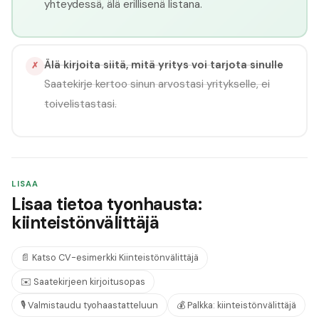
yhteydessä, älä erillisenä listana.
Älä kirjoita siitä, mitä yritys voi tarjota sinulle
✗
Saatekirje kertoo sinun arvostasi yritykselle, ei
toivelistastasi.
LISAA
Lisaa tietoa tyonhausta:
kiinteistönvälittäjä
📄
Katso CV-esimerkki
Kiinteistönvälittäjä
✉️
Saatekirjeen kirjoitusopas
🎙️
Valmistaudu tyohaastatteluun
💰
Palkka:
kiinteistönvälittäjä