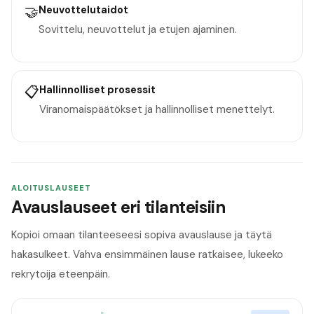
🤝
Neuvottelutaidot
Sovittelu, neuvottelut ja etujen ajaminen.
📋
Hallinnolliset prosessit
Viranomaispäätökset ja hallinnolliset menettelyt.
ALOITUSLAUSEET
Avauslauseet eri tilanteisiin
Kopioi omaan tilanteeseesi sopiva avauslause ja täytä
hakasulkeet. Vahva ensimmäinen lause ratkaisee, lukeeko
rekrytoija eteenpäin.