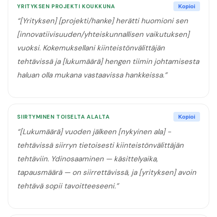
YRITYKSEN PROJEKTI KOUKKUNA
Kopioi
“
[Yrityksen] [projekti/hanke] herätti huomioni sen
[innovatiivisuuden/yhteiskunnallisen vaikutuksen]
vuoksi. Kokemuksellani kiinteistönvälittäjän
tehtävissä ja [lukumäärä] hengen tiimin johtamisesta
haluan olla mukana vastaavissa hankkeissa.
”
SIIRTYMINEN TOISELTA ALALTA
Kopioi
“
[Lukumäärä] vuoden jälkeen [nykyinen ala] -
tehtävissä siirryn tietoisesti kiinteistönvälittäjän
tehtäviin. Ydinosaaminen — käsittelyaika,
tapausmäärä — on siirrettävissä, ja [yrityksen] avoin
tehtävä sopii tavoitteeseeni.
”