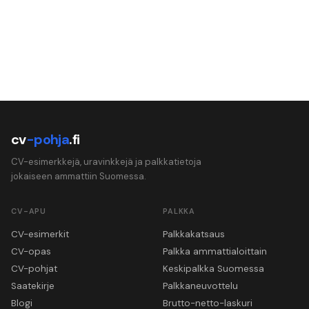
cv
-pohja
.fi
CV-esimerkkejä, uravinkkejä ja palkkatietoja
jokaiseen ammattiin Suomessa.
CV-APU
PALKKA
CV-esimerkit
Palkkakatsaus
CV-opas
Palkka ammattialoittain
CV-pohjat
Keskipalkka Suomessa
Saatekirje
Palkkaneuvottelu
Blogi
Brutto-netto-laskuri