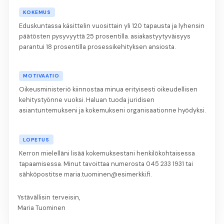
KOKEMUS
Eduskuntassa käsittelin vuosittain yli 120 tapausta ja lyhensin
päätösten pysyvyyttä 25 prosentilla. asiakastyytyväisyys
parantui 18 prosentilla prosessikehityksen ansiosta.
MOTIVAATIO
Oikeusministeriö kiinnostaa minua erityisesti oikeudellisen
kehitystyönne vuoksi. Haluan tuoda juridisen
asiantuntemukseni ja kokemukseni organisaationne hyödyksi.
LOPETUS
Kerron mielelläni lisää kokemuksestani henkilökohtaisessa
tapaamisessa. Minut tavoittaa numerosta 045 233 1931 tai
sähköpostitse maria.tuominen@esimerkki.fi.
Ystävällisin terveisin,
Maria Tuominen