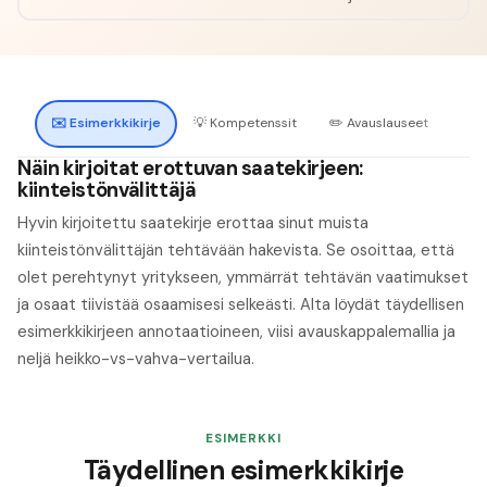
✉️
Esimerkkikirje
💡
Kompetenssit
✏️
Avauslauseet
🔍
H
Näin kirjoitat erottuvan saatekirjeen:
kiinteistönvälittäjä
Hyvin kirjoitettu saatekirje erottaa sinut muista
kiinteistönvälittäjän tehtävään hakevista. Se osoittaa, että
olet perehtynyt yritykseen, ymmärrät tehtävän vaatimukset
ja osaat tiivistää osaamisesi selkeästi. Alta löydät täydellisen
esimerkkikirjeen annotaatioineen, viisi avauskappalemallia ja
neljä heikko-vs-vahva-vertailua.
ESIMERKKI
Täydellinen esimerkkikirje