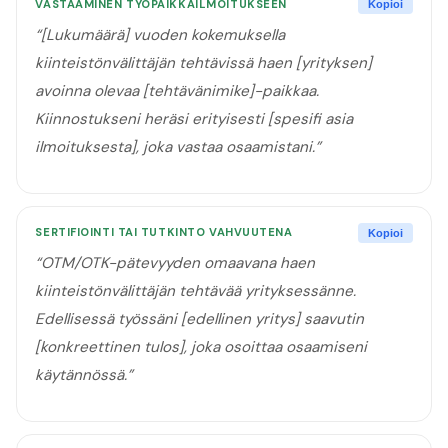
VASTAAMINEN TYÖPAIKKAILMOITUKSEEN
Kopioi
“
[Lukumäärä] vuoden kokemuksella
kiinteistönvälittäjän tehtävissä haen [yrityksen]
avoinna olevaa [tehtävänimike]-paikkaa.
Kiinnostukseni heräsi erityisesti [spesifi asia
ilmoituksesta], joka vastaa osaamistani.
”
SERTIFIOINTI TAI TUTKINTO VAHVUUTENA
Kopioi
“
OTM/OTK-pätevyyden omaavana haen
kiinteistönvälittäjän tehtävää yrityksessänne.
Edellisessä työssäni [edellinen yritys] saavutin
[konkreettinen tulos], joka osoittaa osaamiseni
käytännössä.
”