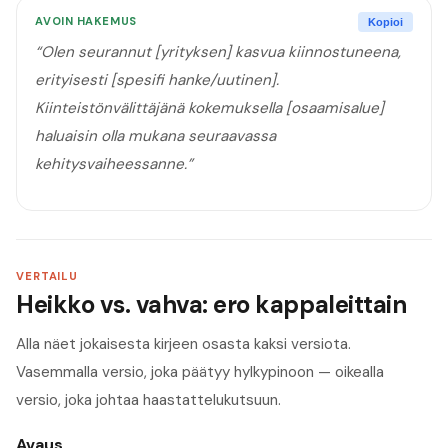
AVOIN HAKEMUS
Kopioi
“
Olen seurannut [yrityksen] kasvua kiinnostuneena,
erityisesti [spesifi hanke/uutinen].
Kiinteistönvälittäjänä kokemuksella [osaamisalue]
haluaisin olla mukana seuraavassa
kehitysvaiheessanne.
”
VERTAILU
Heikko vs. vahva: ero kappaleittain
Alla näet jokaisesta kirjeen osasta kaksi versiota.
Vasemmalla versio, joka päätyy hylkypinoon — oikealla
versio, joka johtaa haastattelukutsuun.
Avaus