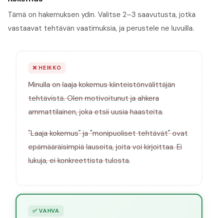
Tämä on hakemuksen ydin. Valitse 2–3 saavutusta, jotka
vastaavat tehtävän vaatimuksia, ja perustele ne luvuilla.
❌
HEIKKO
Minulla on laaja kokemus kiinteistönvälittäjän
tehtävistä. Olen motivoitunut ja ahkera
ammattilainen, joka etsii uusia haasteita.
"Laaja kokemus" ja "monipuoliset tehtävät" ovat
epämääräisimpiä lauseita, joita voi kirjoittaa. Ei
lukuja, ei konkreettista tulosta.
✅
VAHVA