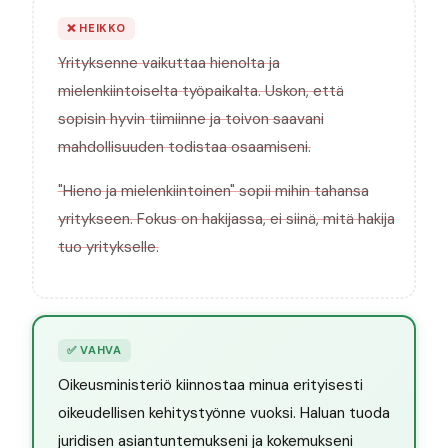
❌
HEIKKO
Yrityksenne vaikuttaa hienolta ja
mielenkiintoiselta työpaikalta. Uskon, että
sopisin hyvin tiimiinne ja toivon saavani
mahdollisuuden todistaa osaamiseni.
"Hieno ja mielenkiintoinen" sopii mihin tahansa
yritykseen. Fokus on hakijassa, ei siinä, mitä hakija
tuo yritykselle.
✅
VAHVA
Oikeusministeriö kiinnostaa minua erityisesti
oikeudellisen kehitystyönne vuoksi. Haluan tuoda
juridisen asiantuntemukseni ja kokemukseni