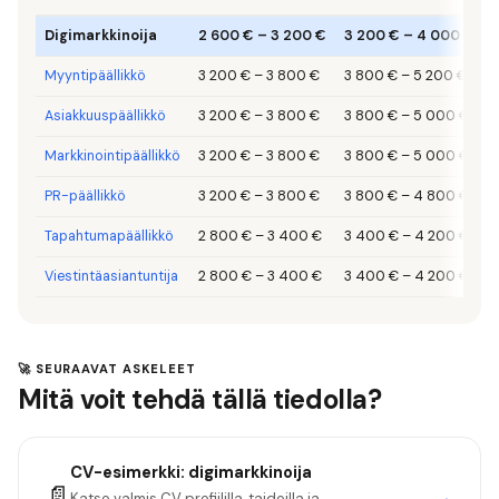
Digimarkkinoija
2 600 €
–
3 200 €
3 200 €
–
4 000 €
Myyntipäällikkö
3 200 €
–
3 800 €
3 800 €
–
5 200 €
Asiakkuuspäällikkö
3 200 €
–
3 800 €
3 800 €
–
5 000 €
Markkinointipäällikkö
3 200 €
–
3 800 €
3 800 €
–
5 000 €
PR-päällikkö
3 200 €
–
3 800 €
3 800 €
–
4 800 €
Tapahtumapäällikkö
2 800 €
–
3 400 €
3 400 €
–
4 200 €
Viestintäasiantuntija
2 800 €
–
3 400 €
3 400 €
–
4 200 €
🚀 SEURAAVAT ASKELEET
Mitä voit tehdä tällä tiedolla?
CV-esimerkki:
digimarkkinoija
📄
→
Katso valmis CV profiililla, taidoilla ja