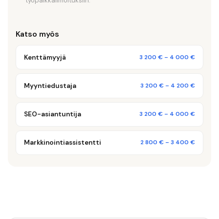
työpaikkailmoituksiin.
Katso myös
Kenttämyyjä
3 200 €
–
4 000 €
Myyntiedustaja
3 200 €
–
4 200 €
SEO-asiantuntija
3 200 €
–
4 000 €
Markkinointiassistentti
2 800 €
–
3 400 €