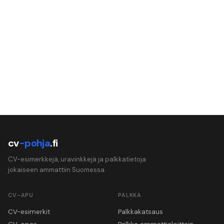
cv
-pohja
.fi
CV-esimerkkejä, uravinkkejä ja palkkatietoja
jokaiseen ammattiin Suomessa.
CV-APU
PALKKA
CV-esimerkit
Palkkakatsaus