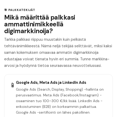
🎯 PALKKATEKIJÄT
Mikä määrittää palkkasi
ammattinimikkeellä
digimarkkinoija?
Tarkka palkkasi riippuu muustakin kuin pelkästä
tehtävänimikkeestä. Nämä neljä tekijää selittävät, miksi kaksi
saman kokemuksen omaavaa ammatin digimarkkinoija
edustajaa voivat tienata hyvin eri summia. Tunne markkina-
arvosi ja hyödynnä tietoa seuraavassa neuvottelussasi.
Google Ads, Meta Ads ja LinkedIn Ads
📱
Google Ads (Search, Display, Shopping) -hallinta on
perusvaatimus. Meta Ads (Facebook/Instagram) -
osaaminen tuo 100–300 €/kk lisää. LinkedIn Ads -
erikoistuminen (B2B) on korkeammin palkattua.
Google Ads -sertifiointi on lähes pakollinen.