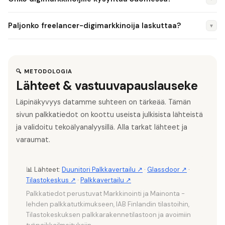
Marketing -sertifiointi ovat hyödyllisiä. Kaikki ovat ilmaisia.
Manager (4 500–6 500 €/kk) → Head of Digital → CMO.
Toinen polku: digimarkkinoija → growth hacker → Head of
Kyllä, erityisesti performance marketing (Google Ads, Meta
Paljonko freelancer-digimarkkinoija laskuttaa?
▼
Growth. Freelancer/agentuuri-polku on myös yleinen.
Ads), markkinoinnin automaatio ja data-analytiikan osaajia
haetaan. E-commerce-kasvu ja B2B-digitalisaatio luovat
Freelancer-digimarkkinoijan retainer on 1 000–3 000
jatkuvasti uusia digimarkkinoijan rooleja.
€/kk/asiakas. Google Ads -hallinta: 500–2 000 €/kk.
Kokonaisvaltainen digimarkkinointi: 2 000–5 000 €/kk.
🔍 METODOLOGIA
Lähteet & vastuuvapauslauseke
Tuntihinta: 60–120 €/h.
Läpinäkyvyys datamme suhteen on tärkeää. Tämän
sivun palkkatiedot on koottu useista julkisista lähteistä
ja validoitu tekoälyanalyysillä. Alla tarkat lähteet ja
varaumat.
📊 Lähteet:
Duunitori Palkkavertailu ↗
·
Glassdoor ↗
·
Tilastokeskus ↗
·
Palkkavertailu ↗
Palkkatiedot perustuvat Markkinointi ja Mainonta -
lehden palkkatutkimukseen, IAB Finlandin tilastoihin,
Tilastokeskuksen palkkarakennetilastoon ja avoimiin