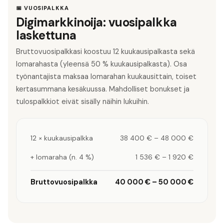
📅 VUOSIPALKKA
Digimarkkinoija: vuosipalkka
laskettuna
Bruttovuosipalkkasi koostuu 12 kuukausipalkasta sekä
lomarahasta (yleensä 50 % kuukausipalkasta). Osa
työnantajista maksaa lomarahan kuukausittain, toiset
kertasummana kesäkuussa. Mahdolliset bonukset ja
tulospalkkiot eivät sisälly näihin lukuihin.
12 × kuukausipalkka
38 400 €
–
48 000 €
+ lomaraha (n. 4 %)
1 536 €
–
1 920 €
Bruttovuosipalkka
40 000 €
–
50 000 €