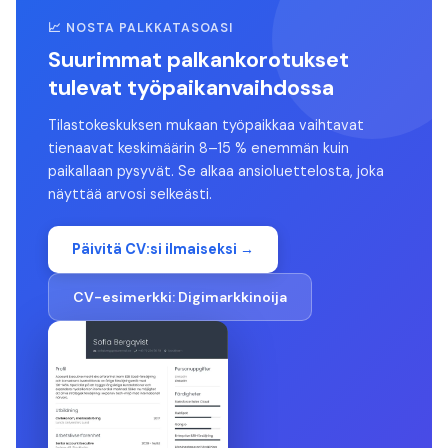
📈 NOSTA PALKKATASOASI
Suurimmat palkankorotukset
tulevat työpaikanvaihdossa
Tilastokeskuksen mukaan työpaikkaa vaihtavat
tienaavat keskimäärin 8–15 % enemmän kuin
paikallaan pysyvät. Se alkaa ansioluettelosta, joka
näyttää arvosi selkeästi.
Päivitä CV:si ilmaiseksi →
CV-esimerkki:
Digimarkkinoija