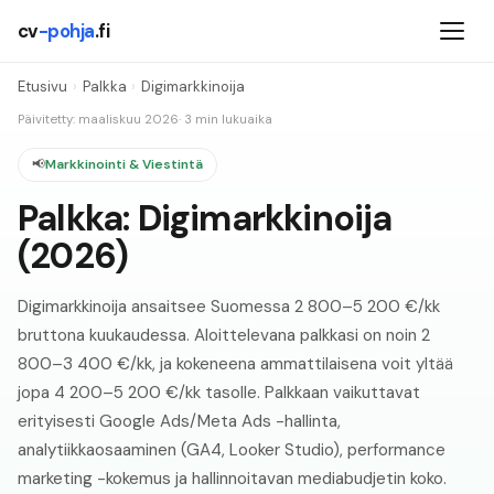
cv
-pohja
.fi
Etusivu
›
Palkka
›
Digimarkkinoija
Päivitetty: maaliskuu
2026
· 3 min lukuaika
📢
Markkinointi & Viestintä
Palkka:
Digimarkkinoija
(
2026
)
Digimarkkinoija ansaitsee Suomessa 2 800–5 200 €/kk
bruttona kuukaudessa. Aloittelevana palkkasi on noin 2
800–3 400 €/kk, ja kokeneena ammattilaisena voit yltää
jopa 4 200–5 200 €/kk tasolle. Palkkaan vaikuttavat
erityisesti Google Ads/Meta Ads -hallinta,
analytiikkaosaaminen (GA4, Looker Studio), performance
marketing -kokemus ja hallinnoitavan mediabudjetin koko.