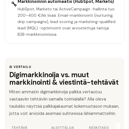
Markkinoinnin automaatio (HubSpot, Marketo)
🔧
HubSpot, Marketo tai ActiveCampaign -hallinta tuo
200–400 €/kk lisää. Email-markkinointi (nurturing,
drip campaigns), lead scoring ja marketing-qualified
lead (MQL) -optimointi ovat arvostettuja taitoja
B2B-markkinoinnissa.
⚖️ VERTAILU
Digimarkkinoija vs. muut
markkinointi & viestintä-tehtävät
Miten ammatin digimarkkinoija palkka vertautuu
vastaaviin tehtäviin samalla toimialalla? Alla oleva
taulukko näyttää palkkajakaumat kokemustason mukaan,
jotta voit arvioida asemasi suhteessa lähiammatteihin.
TEHTÄVÄ
ALOITTELIJA
KESKITASO