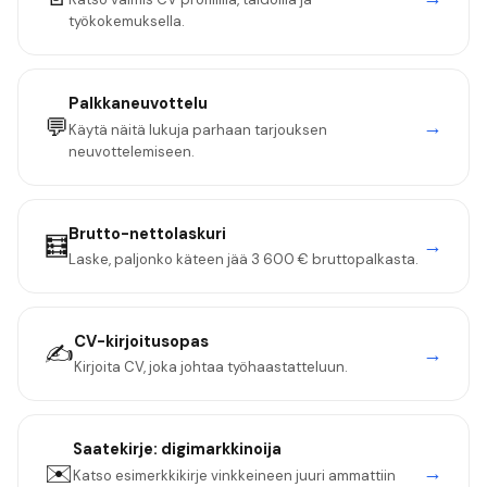
työkokemuksella.
Palkkaneuvottelu
💬
→
Käytä näitä lukuja parhaan tarjouksen
neuvottelemiseen.
Brutto-nettolaskuri
🧮
→
Laske, paljonko käteen jää
3 600 €
bruttopalkasta.
CV-kirjoitusopas
✍️
→
Kirjoita CV, joka johtaa työhaastatteluun.
Saatekirje:
digimarkkinoija
✉️
→
Katso esimerkkikirje vinkkeineen juuri ammattiin