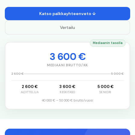
Katso palkkayhteenveto ↓
Vertailu
Mediaanin tasolla
3 600 €
MEDIAANI BRUTTO/KK
2 600 €
5 000 €
2 600 €
3 600 €
5 000 €
ALOITTELIJA
KESKITASO
SENIORI
40 000 €
–
50 000 €
brutto/vuosi