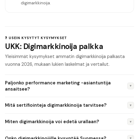
digimarkkinoija
.
❓ USEIN KYSYTYT KYSYMYKSET
UKK: Digimarkkinoija palkka
Yleisimmät kysymykset ammatin digimarkkinoija palkasta
vuonna 2026, mukaan lukien laskelmat ja vertailut.
Paljonko performance marketing -asiantuntija
▼
ansaitsee?
Performance marketing -asiantuntija (Google Ads + Meta
Mitä sertifiointeja digimarkkinoija tarvitsee?
▼
Ads + analytiikka) ansaitsee 3 200–5 200 €/kk. Senior-
tasolla palkka on 4 200–5 500 €/kk. Freelancerina
Google Ads -sertifiointi (Search, Display, Shopping) on
Miten digimarkkinoija voi edetä urallaan?
▼
kuukausilaskutus on 4 000–8 000 € riippuen
perusvaatimus. Meta Blueprint -sertifiointi on arvostettu.
asiakasmäärästä.
Google Analytics 4 -sertifiointi ja HubSpot Inbound
Urapolkuja: digimarkkinoija → senior → Digital Marketing
Onko digimarkkinoijille kysyntää Suomessa?
▼