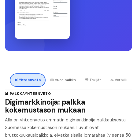
📊
Yhteenveto
📅
Vuosipalkka
🎯
Tekijät
⚖️
Vertailu
📊 PALKKAYHTEENVETO
Digimarkkinoija: palkka
kokemustason mukaan
Alla on yhteenveto ammatin digimarkkinoija palkkauksesta
Suomessa kokemustason mukaan. Luvut ovat
bruttokuukausipalkkoja, eivätkä sisällä lomarahaa (yleensä 50