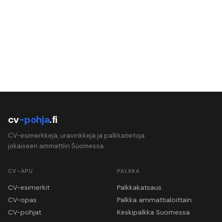
cv
-pohja
.fi
CV-esimerkkejä, uravinkkejä ja palkkatietoja
jokaiseen ammattiin Suomessa.
CV-APU
PALKKA
CV-esimerkit
Palkkakatsaus
CV-opas
Palkka ammattialoittain
CV-pohjat
Keskipalkka Suomessa