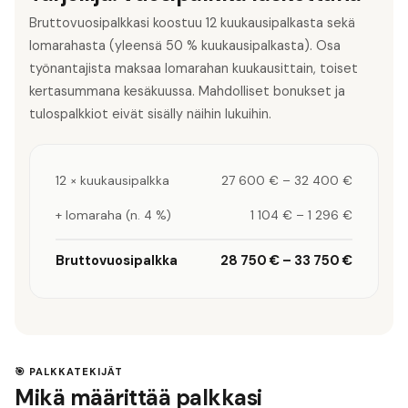
Bruttovuosipalkkasi koostuu 12 kuukausipalkasta sekä
lomarahasta (yleensä 50 % kuukausipalkasta). Osa
työnantajista maksaa lomarahan kuukausittain, toiset
kertasummana kesäkuussa. Mahdolliset bonukset ja
tulospalkkiot eivät sisälly näihin lukuihin.
12 × kuukausipalkka
27 600 €
–
32 400 €
+ lomaraha (n. 4 %)
1 104 €
–
1 296 €
Bruttovuosipalkka
28 750 €
–
33 750 €
🎯 PALKKATEKIJÄT
Mikä määrittää palkkasi