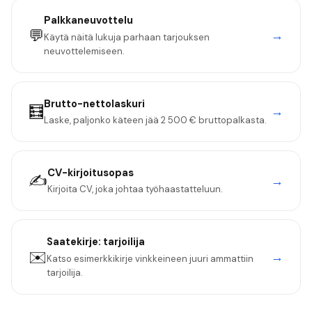
Palkkaneuvottelu
💬
→
Käytä näitä lukuja parhaan tarjouksen
neuvottelemiseen.
Brutto-nettolaskuri
🧮
→
Laske, paljonko käteen jää
2 500 €
bruttopalkasta.
CV-kirjoitusopas
✍️
→
Kirjoita CV, joka johtaa työhaastatteluun.
Saatekirje:
tarjoilija
✉️
→
Katso esimerkkikirje vinkkeineen juuri ammattiin
tarjoilija
.