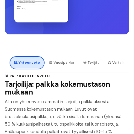
📊
Yhteenveto
📅
Vuosipalkka
🎯
Tekijät
⚖️
Vertailu
📊 PALKKAYHTEENVETO
Tarjoilija: palkka kokemustason
mukaan
Alla on yhteenveto ammatin tarjoilija palkkauksesta
Suomessa kokemustason mukaan. Luvut ovat
bruttokuukausipalkkoja, eivätkä sisällä lomarahaa (yleensä
50 % kuukausipalkasta), tulospalkkioita tai luontoisetuja.
Pääkaupunkiseudulla palkat ovat tyypillisesti 10–15 %