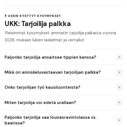
❓ USEIN KYSYTYT KYSYMYKSET
UKK: Tarjoilija palkka
Yleisimmät kysymykset ammatin tarjoilija palkasta vuonna
2026, mukaan lukien laskelmat ja vertailut.
Paljonko tarjoilija ansaitsee tippien kanssa?
▼
Tarjoilijan kokonaispalkka tippien kanssa on tyypillisesti 2
Mikä on anniskeluvastaavan tarjoilijan palkka?
▼
200–3 200 €/kk. Fine dining -ravintolassa ja suosituissa
baareissa tipit voivat tuoda 200–800 €/kk. Suomessa
Anniskelusta vastaava tarjoilija (anniskelupassi + kokemus)
Onko tarjoilijan työ kausiluonteista?
▼
tippikulttuuri on maltillisempaa kuin esim. Yhdysvalloissa.
ansaitsee tyypillisesti 2 200–2 800 €/kk peruspalkkana.
Vastuulisä anniskelusta on 50–150 €/kk. Lisäksi ilta- ja yölisät
Osittain. Ravintola-alalla sesonkeja ovat joulu, pikkujoulukausi,
Miten tarjoilija voi edetä urallaan?
▼
nostavat kokonaisansiota.
kesäravintolat ja tapahtumat. Sesonkiaikoina työtunteja on
enemmän ja ansiot kasvavat. Vakituisissa ravintoloissa työ on
Tyypillinen urapolku: tarjoilija → vuoropäällikkö →
Paljonko tarjoilija saa lounasravintolassa vs.
kuitenkin ympärivuotista.
ravintolapäällikkö → ravintolatoimenjohtaja. Sommelier-ura
▼
baarissa?