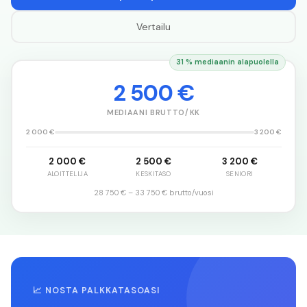
Vertailu
31 % mediaanin alapuolella
2 500 €
MEDIAANI BRUTTO/KK
2 000 €
3 200 €
2 000 €
2 500 €
3 200 €
ALOITTELIJA
KESKITASO
SENIORI
28 750 €
–
33 750 €
brutto/vuosi
📈 NOSTA PALKKATASOASI