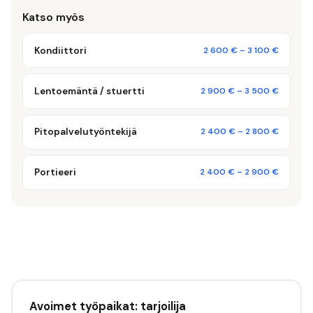
Katso myös
Kondiittori
2 600 €
–
3 100 €
Lentoemäntä / stuertti
2 900 €
–
3 500 €
Pitopalvelutyöntekijä
2 400 €
–
2 800 €
Portieeri
2 400 €
–
2 900 €
Avoimet työpaikat: tarjoilija