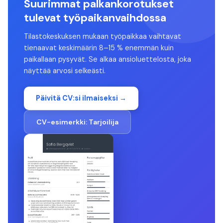
Suurimmat palkankorotukset
tulevat työpaikanvaihdossa
Tilastokeskuksen mukaan työpaikkaa vaihtavat
tienaavat keskimäärin 8–15 % enemmän kuin
paikallaan pysyvät. Se alkaa ansioluettelosta, joka
näyttää arvosi selkeästi.
Päivitä CV:si ilmaiseksi →
CV-esimerkki:
Tarjoilija