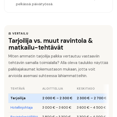
pelkässä päivätyössä.
⚖️ VERTAILU
Tarjoilija vs. muut ravintola &
matkailu-tehtävät
Miten ammatin tarjoilija palkka vertautuu vastaaviin
tehtäviin samalla toimialalla? Alla oleva taulukko näyttää
palkkajakaumat kokemustason mukaan, jotta voit
arvioida asemasi suhteessa lähiammatteihin.
TEHTÄVÄ
ALOITTELIJA
KESKITASO
SEN
Tarjoilija
2 000 €
–
2 300 €
2 300 €
–
2 700 €
2 7
Hotellinjohtaja
3 000 €
–
3 600 €
3 600 €
–
4 500 €
4 5
Ravintolapäällikkö
2 800 €
–
3 300 €
3 300 €
–
4 000 €
4 0