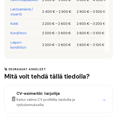
Lentoemäntä /
2 400 €
–
2 900 €
2 900 €
–
3 500 €
3 5
stuertti
Kokki
2 200 €
–
2 600 €
2 600 €
–
3 200 €
3 2
Kondiittori
2 200 €
–
2 600 €
2 600 €
–
3 100 €
3 1
Leipuri-
2 200 €
–
2 600 €
2 600 €
–
3 100 €
3 1
kondiittori
🚀 SEURAAVAT ASKELEET
Mitä voit tehdä tällä tiedolla?
CV-esimerkki:
tarjoilija
📄
→
Katso valmis CV profiililla, taidoilla ja
työkokemuksella.