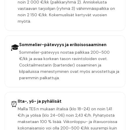
noin 2 000 €/kk (palkkaryhmä 2). Anniskelusta
vastaavan tarjoilijan (ryhmä 3) vähimmäispalkka on
noin 2 150 €/kk. Kokemuslisät kertyvät vuosien
myötä.
Sommelier-pätevyys ja erikoisosaaminen
🎓
Sommelier-pätevyys nostaa palkkaa 200–500
€/kk ja avaa korkean tason ravintoloiden ovet.
Cocktailmestarin (bartender) osaaminen ja
kilpailuissa menestyminen ovat myös arvostettuja ja
paremmin palkattuja.
Ilta-, yö- ja pyhälisät
⏰
MaRa TES:n mukaan iltalisä (klo 18–24) on noin 1,41
€/h ja yölisä (klo 24–06) noin 2,43 €/h. Pyhätyöstä
maksetaan 100 % lisää. Viikonloppu- ja iltavuoroissa
kokonaisansio voi olla 200–500 €/kk suurempi kuin