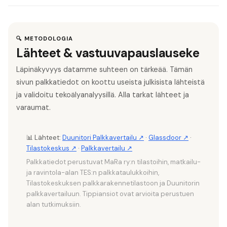
on erikoisvaihtoehto. Ravintolapäällikön palkka on 2 800–4
Lounasravintolassa tarjoilija ansaitsee noin 2 000–2 400
000 €/kk.
€/kk ilman merkittäviä tippejä. Baarissa peruspalkka on
samaa tasoa, mutta tipit ja ilta-/yölisät nostavat
🔍 METODOLOGIA
Lähteet & vastuuvapauslauseke
kokonaisansiota 2 400–3 200 €/kk tasolle.
Läpinäkyvyys datamme suhteen on tärkeää. Tämän
sivun palkkatiedot on koottu useista julkisista lähteistä
ja validoitu tekoälyanalyysillä. Alla tarkat lähteet ja
varaumat.
📊 Lähteet:
Duunitori Palkkavertailu ↗
·
Glassdoor ↗
·
Tilastokeskus ↗
·
Palkkavertailu ↗
Palkkatiedot perustuvat MaRa ry:n tilastoihin, matkailu-
ja ravintola-alan TES:n palkkataulukkoihin,
Tilastokeskuksen palkkarakennetilastoon ja Duunitorin
palkkavertailuun. Tippiansiot ovat arvioita perustuen
alan tutkimuksiin.