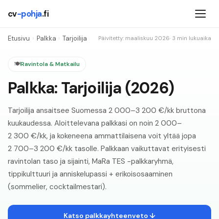
cv
-pohja
.fi
Etusivu
›
Palkka
›
Tarjoilija
Päivitetty: maaliskuu
2026
· 3 min lukuaika
🍽️
Ravintola & Matkailu
Palkka:
Tarjoilija
(
2026
)
Tarjoilija ansaitsee Suomessa 2 000–3 200 €/kk bruttona
kuukaudessa. Aloittelevana palkkasi on noin 2 000–
2 300 €/kk, ja kokeneena ammattilaisena voit yltää jopa
2 700–3 200 €/kk tasolle. Palkkaan vaikuttavat erityisesti
ravintolan taso ja sijainti, MaRa TES -palkkaryhmä,
tippikulttuuri ja anniskelupassi + erikoisosaaminen
(sommelier, cocktailmestari).
Katso palkkayhteenveto ↓