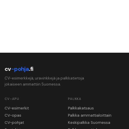
cv
-pohja
.fi
CV-esimerkkejä, uravinkkejä ja palkkatietoja
jokaiseen ammattiin Suomessa.
CV-APU
PALKKA
CV-esimerkit
Palkkakatsaus
CV-opas
Palkka ammattialoittain
CV-pohjat
Keskipalkka Suomessa