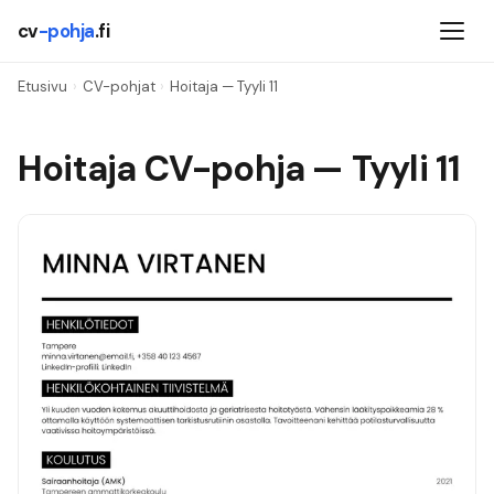
cv
-pohja
.fi
Etusivu
›
CV-pohjat
›
Hoitaja
— Tyyli
11
Hoitaja
CV-pohja — Tyyli
11