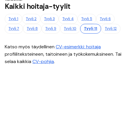
Kaikki
hoitaja
-tyylit
Tyyli
1
Tyyli
2
Tyyli
3
Tyyli
4
Tyyli
5
Tyyli
6
Tyyli
7
Tyyli
8
Tyyli
9
Tyyli
10
Tyyli
11
Tyyli
12
Katso myös täydellinen
CV-esimerkki:
hoitaja
profiiliteksteineen, taitoineen ja työkokemuksineen. Tai
selaa kaikkia
CV-pohjia
.