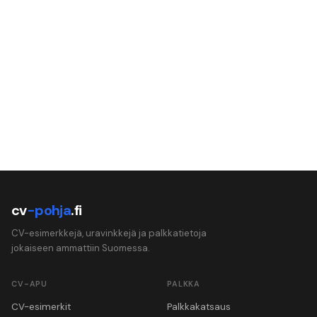
cv
-pohja
.fi
CV-esimerkkejä, uravinkkejä ja palkkatietoja
jokaiseen ammattiin Suomessa.
CV-APU
PALKKA
CV-esimerkit
Palkkakatsaus