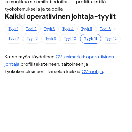
ja muokkaa se omilla tiedoillasi — profiilitekstillä,
työkokemuksella ja taidoilla.
Kaikki
operatiivinen johtaja
-tyylit
Tyyli
1
Tyyli
2
Tyyli
3
Tyyli
4
Tyyli
5
Tyyli
6
Tyyli
7
Tyyli
8
Tyyli
9
Tyyli
10
Tyyli
11
Tyyli
12
Katso myös täydellinen
CV-esimerkki:
operatiivinen
johtaja
profiiliteksteineen, taitoineen ja
työkokemuksineen. Tai selaa kaikkia
CV-pohjia
.