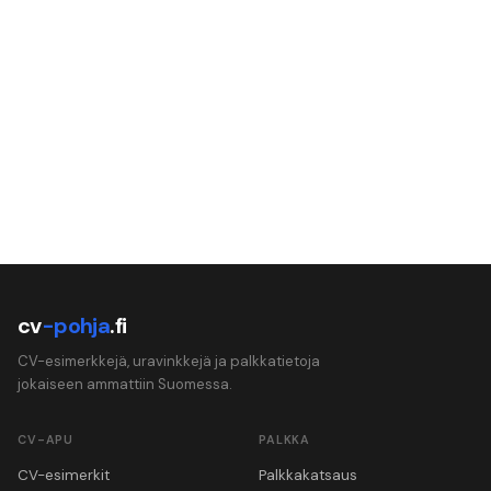
cv
-pohja
.fi
CV-esimerkkejä, uravinkkejä ja palkkatietoja
jokaiseen ammattiin Suomessa.
CV-APU
PALKKA
CV-esimerkit
Palkkakatsaus