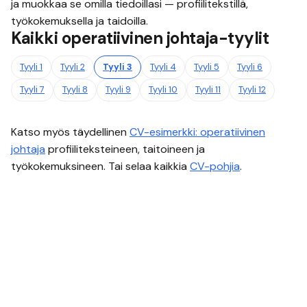
ja muokkaa se omilla tiedoillasi — profiilitekstillä,
työkokemuksella ja taidoilla.
Kaikki
operatiivinen johtaja
-tyylit
Tyyli
1
Tyyli
2
Tyyli
3
Tyyli
4
Tyyli
5
Tyyli
6
Tyyli
7
Tyyli
8
Tyyli
9
Tyyli
10
Tyyli
11
Tyyli
12
Katso myös täydellinen
CV-esimerkki:
operatiivinen
johtaja
profiiliteksteineen, taitoineen ja
työkokemuksineen. Tai selaa kaikkia
CV-pohjia
.