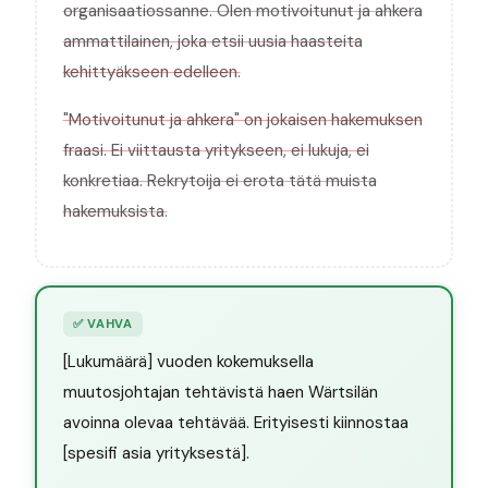
organisaatiossanne. Olen motivoitunut ja ahkera
ammattilainen, joka etsii uusia haasteita
kehittyäkseen edelleen.
"Motivoitunut ja ahkera" on jokaisen hakemuksen
fraasi. Ei viittausta yritykseen, ei lukuja, ei
konkretiaa. Rekrytoija ei erota tätä muista
hakemuksista.
✅
VAHVA
[Lukumäärä] vuoden kokemuksella
muutosjohtajan tehtävistä haen Wärtsilän
avoinna olevaa tehtävää. Erityisesti kiinnostaa
[spesifi asia yrityksestä].