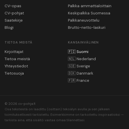
CV-opas
Palkka ammattialoittain
CV-pohjat
Keskipalkka Suomessa
Saatekirje
Palkkaneuvottelu
Blogi
Brutto-netto-laskuri
TIETOA MEISTÄ
KANSAINVÄLINEN
Kirjoittajat
🇫🇮
Suomi
Tietoa meistä
🇳🇱
Nederland
Yhteystiedot
🇸🇪
Sverige
Tietosuoja
🇩🇰
Danmark
🇫🇷
France
© 2026 cv-pohja.fi
Osa teksteistä on laadittu (osittain) tekoälyn avulla ja sen jälkeen
toimituksellisesti tarkistettu. Esimerkkimme on tarkoitettu inspiraatioksi —
tarkista aina, että sisältö vastaa omaa tilannettasi.