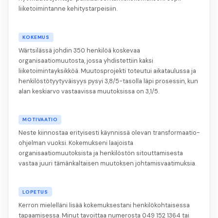
liiketoimintanne kehitystarpeisiin.
KOKEMUS
Wärtsilässä johdin 350 henkilöä koskevaa
organisaatiomuutosta, jossa yhdistettiin kaksi
liiketoimintayksikköä. Muutosprojekti toteutui aikataulussa ja
henkilöstötyytyväisyys pysyi 3,8/5-tasolla läpi prosessin, kun
alan keskiarvo vastaavissa muutoksissa on 3,1/5.
MOTIVAATIO
Neste kiinnostaa erityisesti käynnissä olevan transformaatio-
ohjelman vuoksi. Kokemukseni laajoista
organisaatiomuutoksista ja henkilöstön sitouttamisesta
vastaa juuri tämänkaltaisen muutoksen johtamisvaatimuksia.
LOPETUS
Kerron mielelläni lisää kokemuksestani henkilökohtaisessa
tapaamisessa. Minut tavoittaa numerosta 049 152 1364 tai