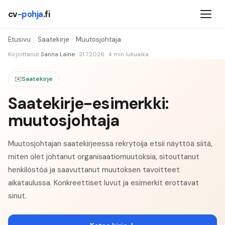
cv
-pohja
.fi
Etusivu
›
Saatekirje
›
Muutosjohtaja
Kirjoittanut
Sanna Laine
·
21.7.2026
·
4
min lukuaika
✉️
Saatekirje
Saatekirje-esimerkki:
muutosjohtaja
Muutosjohtajan saatekirjeessä rekrytoija etsii näyttöä siitä,
miten olet johtanut organisaatiomuutoksia, sitouttanut
henkilöstöä ja saavuttanut muutoksen tavoitteet
aikataulussa. Konkreettiset luvut ja esimerkit erottavat
sinut.