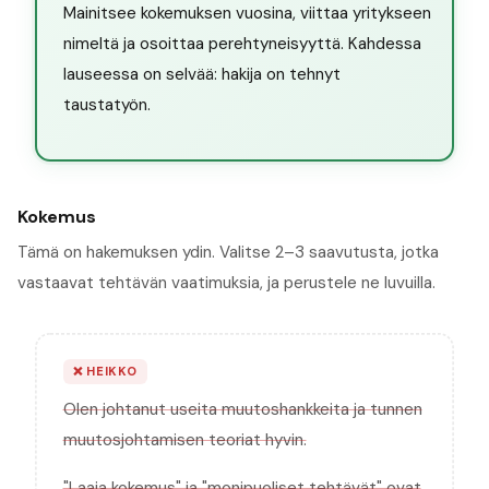
Mainitsee kokemuksen vuosina, viittaa yritykseen
nimeltä ja osoittaa perehtyneisyyttä. Kahdessa
lauseessa on selvää: hakija on tehnyt
taustatyön.
Kokemus
Tämä on hakemuksen ydin. Valitse 2–3 saavutusta, jotka
vastaavat tehtävän vaatimuksia, ja perustele ne luvuilla.
❌
HEIKKO
Olen johtanut useita muutoshankkeita ja tunnen
muutosjohtamisen teoriat hyvin.
"Laaja kokemus" ja "monipuoliset tehtävät" ovat