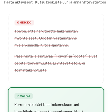
Päätä aktiivisesti. Kutsu keskusteluun ja anna yhteystietosi.
❌
HEIKKO
Toivon, että harkitsette hakemustani
myönteisesti. Odotan vastaustanne
mielenkiinnolla. Kiitos ajastanne.
Passiivista ja alistuvaa. "Toivon" ja "odotan" eivät
osoita itsevarmuutta. Ei yhteystietoja, ei
toimintakehotusta.
✅
VAHVA
Kerron mielelläni lisää kokemuksestani
henkilökohtaisessa tapaamisessa. Minut