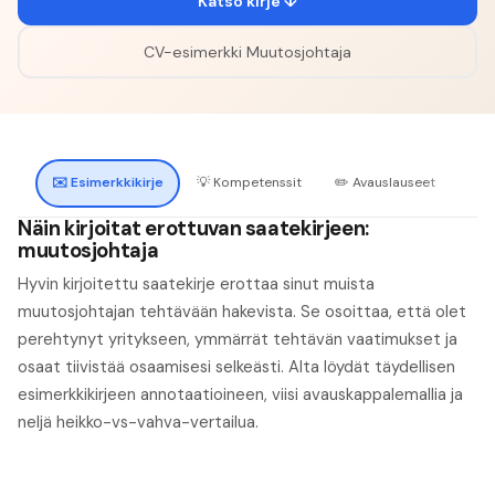
Katso kirje ↓
CV-esimerkki
Muutosjohtaja
✉️
Esimerkkikirje
💡
Kompetenssit
✏️
Avauslauseet
🔍
H
Näin kirjoitat erottuvan saatekirjeen:
muutosjohtaja
Hyvin kirjoitettu saatekirje erottaa sinut muista
muutosjohtajan tehtävään hakevista. Se osoittaa, että olet
perehtynyt yritykseen, ymmärrät tehtävän vaatimukset ja
osaat tiivistää osaamisesi selkeästi. Alta löydät täydellisen
esimerkkikirjeen annotaatioineen, viisi avauskappalemallia ja
neljä heikko-vs-vahva-vertailua.