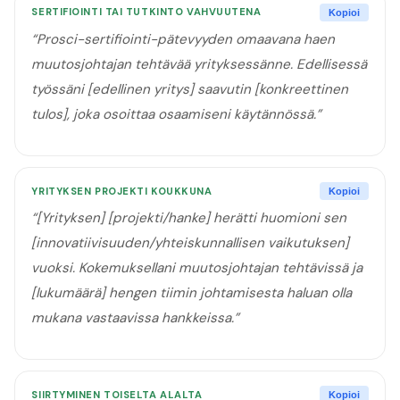
SERTIFIOINTI TAI TUTKINTO VAHVUUTENA
Kopioi
“
Prosci-sertifiointi-pätevyyden omaavana haen
muutosjohtajan tehtävää yrityksessänne. Edellisessä
työssäni [edellinen yritys] saavutin [konkreettinen
tulos], joka osoittaa osaamiseni käytännössä.
”
YRITYKSEN PROJEKTI KOUKKUNA
Kopioi
“
[Yrityksen] [projekti/hanke] herätti huomioni sen
[innovatiivisuuden/yhteiskunnallisen vaikutuksen]
vuoksi. Kokemuksellani muutosjohtajan tehtävissä ja
[lukumäärä] hengen tiimin johtamisesta haluan olla
mukana vastaavissa hankkeissa.
”
SIIRTYMINEN TOISELTA ALALTA
Kopioi