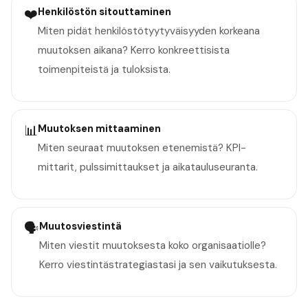
❤️
Henkilöstön sitouttaminen
Miten pidät henkilöstötyytyväisyyden korkeana
muutoksen aikana? Kerro konkreettisista
toimenpiteistä ja tuloksista.
📊
Muutoksen mittaaminen
Miten seuraat muutoksen etenemistä? KPI-
mittarit, pulssimittaukset ja aikatauluseuranta.
🗣️
Muutosviestintä
Miten viestit muutoksesta koko organisaatiolle?
Kerro viestintästrategiastasi ja sen vaikutuksesta.