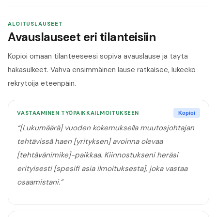
ALOITUSLAUSEET
Avauslauseet eri tilanteisiin
Kopioi omaan tilanteeseesi sopiva avauslause ja täytä
hakasulkeet. Vahva ensimmäinen lause ratkaisee, lukeeko
rekrytoija eteenpäin.
VASTAAMINEN TYÖPAIKKAILMOITUKSEEN
Kopioi
“
[Lukumäärä] vuoden kokemuksella muutosjohtajan
tehtävissä haen [yrityksen] avoinna olevaa
[tehtävänimike]-paikkaa. Kiinnostukseni heräsi
erityisesti [spesifi asia ilmoituksesta], joka vastaa
osaamistani.
”