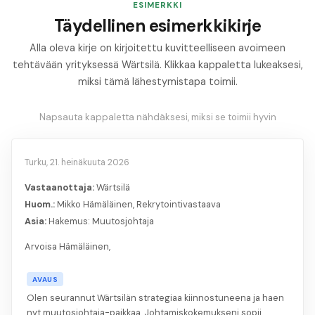
ESIMERKKI
Täydellinen esimerkkikirje
Alla oleva kirje on kirjoitettu kuvitteelliseen avoimeen
tehtävään yrityksessä Wärtsilä. Klikkaa kappaletta lukeaksesi,
miksi tämä lähestymistapa toimii.
Napsauta kappaletta nähdäksesi, miksi se toimii hyvin
Turku, 21. heinäkuuta 2026
Vastaanottaja:
Wärtsilä
Huom.:
Mikko Hämäläinen, Rekrytointivastaava
Asia:
Hakemus: Muutosjohtaja
Arvoisa Hämäläinen,
AVAUS
Olen seurannut Wärtsilän strategiaa kiinnostuneena ja haen
nyt muutosjohtaja-paikkaa. Johtamiskokemukseni sopii