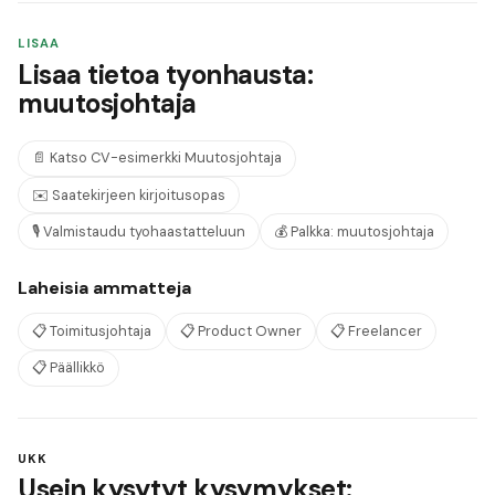
LISAA
Lisaa tietoa tyonhausta:
muutosjohtaja
📄
Katso CV-esimerkki
Muutosjohtaja
✉️
Saatekirjeen kirjoitusopas
🎙️
Valmistaudu tyohaastatteluun
💰
Palkka:
muutosjohtaja
Laheisia ammatteja
📋
Toimitusjohtaja
📋
Product Owner
📋
Freelancer
📋
Päällikkö
UKK
Usein kysytyt kysymykset: