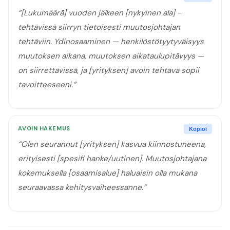
“
[Lukumäärä] vuoden jälkeen [nykyinen ala] -
tehtävissä siirryn tietoisesti muutosjohtajan
tehtäviin. Ydinosaaminen — henkilöstötyytyväisyys
muutoksen aikana, muutoksen aikataulupitävyys —
on siirrettävissä, ja [yrityksen] avoin tehtävä sopii
tavoitteeseeni.
”
AVOIN HAKEMUS
Kopioi
“
Olen seurannut [yrityksen] kasvua kiinnostuneena,
erityisesti [spesifi hanke/uutinen]. Muutosjohtajana
kokemuksella [osaamisalue] haluaisin olla mukana
seuraavassa kehitysvaiheessanne.
”