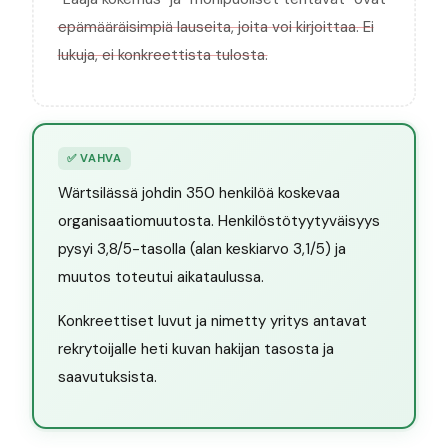
epämääräisimpiä lauseita, joita voi kirjoittaa. Ei
lukuja, ei konkreettista tulosta.
✅
VAHVA
Wärtsilässä johdin 350 henkilöä koskevaa
organisaatiomuutosta. Henkilöstötyytyväisyys
pysyi 3,8/5-tasolla (alan keskiarvo 3,1/5) ja
muutos toteutui aikataulussa.
Konkreettiset luvut ja nimetty yritys antavat
rekrytoijalle heti kuvan hakijan tasosta ja
saavutuksista.