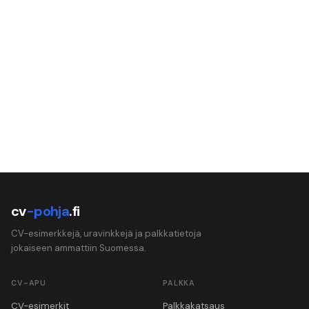
cv
-pohja
.fi
CV-esimerkkejä, uravinkkejä ja palkkatietoja
jokaiseen ammattiin Suomessa.
CV-APU
PALKKA
CV-esimerkit
Palkkakatsaus