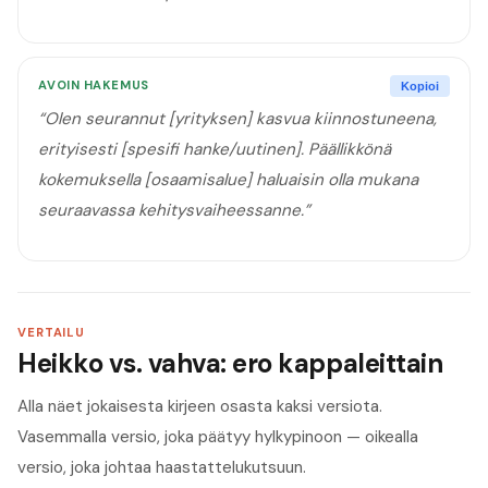
AVOIN HAKEMUS
Kopioi
“
Olen seurannut [yrityksen] kasvua kiinnostuneena,
erityisesti [spesifi hanke/uutinen]. Päällikkönä
kokemuksella [osaamisalue] haluaisin olla mukana
seuraavassa kehitysvaiheessanne.
”
VERTAILU
Heikko vs. vahva: ero kappaleittain
Alla näet jokaisesta kirjeen osasta kaksi versiota.
Vasemmalla versio, joka päätyy hylkypinoon — oikealla
versio, joka johtaa haastattelukutsuun.